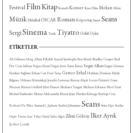
Film
Kitap
Festival
Konser
Mekan
Kısa Film
Komedi
Müze
Seans
Müzik
Roman
OSCAR
Röportaj
Müzikal
Sanat
Sinema
Tiyatro
Sergi
Ödül
Öykü
Tarih
ETIKETLER
Altan Erkekli
Bradley Cooper
Ali Gökmen Altuğ
Ayşenil Şamlıoğlu
Boya Benek
Brad
Engin Alkan
Cem Adrian
Emre Kınay
Pitt
Doğan Altınel
Doğan Şirin
Engin Gürmen
Genco Erkal
Eraslan Sağlam
Haldun Dormen
Erkan Can
Fırat Tanış
Haluk
Hikmet Körmükçü
Kerem Alışık
Liam
Bilginer
Jennifer Lawrence
Levent Üzümcü
Neeson
Mehmet Turgut
Meltem Erkmen
Mert Fırat
Marion Cotillard
Matt Damon
Murat Akkoyunlu
Michael Fassbender
Murat Şeker
Nurdan Kalınağa
Penelope Cruz
Seans
Robert De Niro
Serdar
Samuel L. Jackson
Scarlett Johansson
Selen Uçer
İlker Ayrık
Zihni Göktay
Orçin
Timur Acar
Tülay Günal
Zafer Algöz
Şevket Çoruh