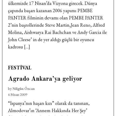
ülkemizde 17 Nisan’da Vizyona girecek. Dünya
çapında başarı kazanan 2006 yapımı PEMBE
PANTER filminin devamı olan PEMBE PANTER
2’nin başrollerinde Steve Martin,Jean Reno, Alfred
Molina, Aishwarya Rai Bachchan ve Andy Garcia ile
John Cleese’ in de yer aldığı güçlü bir oyuncu
kadrosu […]
POSTED
FESTIVAL
IN
Agrado Ankara’ya geliyor
by
Nilgün Özcan
6 Nisan 2009
“İspanya’nın haşarı kızı” olarak da tanınan,
Almodovar’ın ‘Annem Hakkında Her Şey’