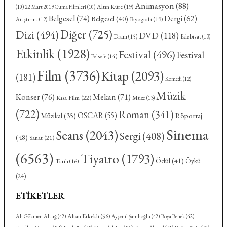
Animasyon
(88)
Altın Küre
(19)
(10)
22 Mart 2019 Cuma Filmleri
(10)
Belgesel
(74)
Dergi
(62)
Belgesel
(40)
Biyografi
(19)
Araştırma
(12)
Diğer
(725)
Dizi
(494)
DVD
(118)
Dram
(15)
Edebiyat
(13)
Etkinlik
(1928)
Festival
(496)
Festival
Felsefe
(14)
Film
(3736)
Kitap
(2093)
(181)
Komedi
(12)
Müzik
Konser
(76)
Mekan
(71)
Kısa Film
(22)
Müze
(13)
(722)
Roman
(341)
OSCAR
(55)
Röportaj
Müzikal
(35)
Sinema
Seans
(2043)
Sergi
(408)
(48)
Sanat
(21)
(6563)
Tiyatro
(1793)
Ödül
(41)
Öykü
Tarih
(16)
(24)
ETIKETLER
Altan Erkekli
(56)
Ali Gökmen Altuğ
(42)
Ayşenil Şamlıoğlu
(42)
Boya Benek
(42)