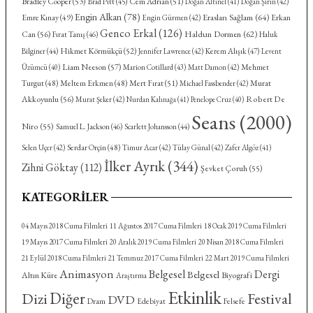
Bradley Cooper
(53)
Cem Adrian
(51)
Brad Pitt
(45)
Doğan Altınel
(41)
Doğan Şirin
(42)
Engin Alkan
(78)
Eraslan Sağlam
(64)
Emre Kınay
(49)
Erkan
Engin Gürmen
(42)
Genco Erkal
(126)
Haldun Dormen
(62)
Can
(56)
Fırat Tanış
(46)
Haluk
Hikmet Körmükçü
(52)
Kerem Alışık
(47)
Bilginer
(44)
Jennifer Lawrence
(42)
Levent
Liam Neeson
(57)
Mehmet
Üzümcü
(40)
Marion Cotillard
(43)
Matt Damon
(42)
Turgut
(48)
Meltem Erkmen
(48)
Mert Fırat
(51)
Murat
Michael Fassbender
(42)
Akkoyunlu
(56)
Robert De
Murat Şeker
(42)
Nurdan Kalınağa
(41)
Penelope Cruz
(40)
Seans
(2000)
Niro
(55)
Samuel L. Jackson
(46)
Scarlett Johansson
(44)
Serdar Orçin
(48)
Selen Uçer
(42)
Timur Acar
(42)
Tülay Günal
(42)
Zafer Algöz
(41)
İlker Ayrık
(344)
Zihni Göktay
(112)
Şevket Çoruh
(55)
KATEGORILER
04 Mayıs 2018 Cuma Filmleri
11 Ağustos 2017 Cuma Filmleri
18 Ocak 2019 Cuma Filmleri
19 Mayıs 2017 Cuma Filmleri
20 Aralık 2019 Cuma Filmleri
20 Nisan 2018 Cuma Filmleri
21 Eylül 2018 Cuma Filmleri
21 Temmuz 2017 Cuma Filmleri
22 Mart 2019 Cuma Filmleri
Animasyon
Belgesel
Dergi
Belgesel
Altın Küre
Biyografi
Araştırma
Etkinlik
Diğer
Dizi
Festival
DVD
Dram
Felsefe
Edebiyat