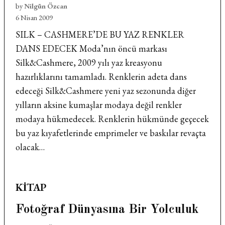
by
Nilgün Özcan
6 Nisan 2009
SILK – CASHMERE’DE BU YAZ RENKLER
DANS EDECEK Moda’nın öncü markası
Silk&Cashmere, 2009 yılı yaz kreasyonu
hazırlıklarını tamamladı. Renklerin adeta dans
edeceği Silk&Cashmere yeni yaz sezonunda diğer
yılların aksine kumaşlar modaya değil renkler
modaya hükmedecek. Renklerin hükmünde geçecek
bu yaz kıyafetlerinde emprimeler ve baskılar revaçta
olacak…
POSTED
KITAP
IN
Fotoğraf Dünyasına Bir Yolculuk