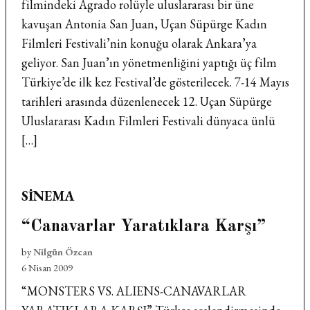
filmindeki Agrado rolüyle uluslararası bir üne
kavuşan Antonia San Juan, Uçan Süpürge Kadın
Filmleri Festivali’nin konuğu olarak Ankara’ya
geliyor. San Juan’ın yönetmenliğini yaptığı üç film
Türkiye’de ilk kez Festival’de gösterilecek. 7-14 Mayıs
tarihleri arasında düzenlenecek 12. Uçan Süpürge
Uluslararası Kadın Filmleri Festivali dünyaca ünlü
[…]
POSTED
SINEMA
IN
“Canavarlar Yaratıklara Karşı”
by
Nilgün Özcan
6 Nisan 2009
“MONSTERS VS. ALIENS-CANAVARLAR