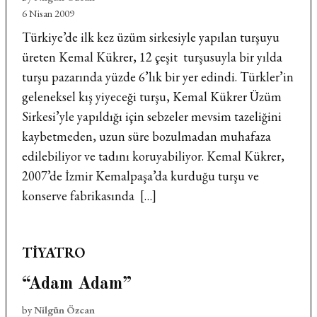
6 Nisan 2009
Türkiye’de ilk kez üzüm sirkesiyle yapılan turşuyu
üreten Kemal Kükrer, 12 çeşit turşusuyla bir yılda
turşu pazarında yüzde 6’lık bir yer edindi. Türkler’in
geleneksel kış yiyeceği turşu, Kemal Kükrer Üzüm
Sirkesi’yle yapıldığı için sebzeler mevsim tazeliğini
kaybetmeden, uzun süre bozulmadan muhafaza
edilebiliyor ve tadını koruyabiliyor. Kemal Kükrer,
2007’de İzmir Kemalpaşa’da kurduğu turşu ve
konserve fabrikasında […]
POSTED
TIYATRO
IN
“Adam Adam”
by
Nilgün Özcan