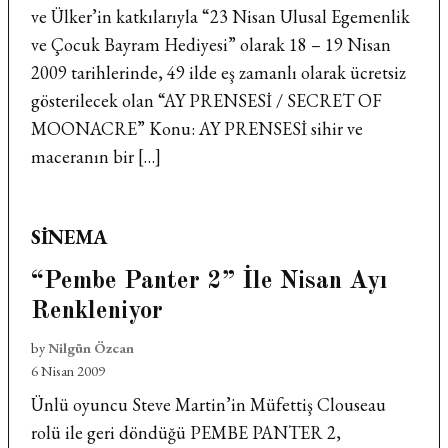
ve Ülker’in katkılarıyla “23 Nisan Ulusal Egemenlik
ve Çocuk Bayram Hediyesi” olarak 18 – 19 Nisan
2009 tarihlerinde, 49 ilde eş zamanlı olarak ücretsiz
gösterilecek olan “AY PRENSESİ / SECRET OF
MOONACRE” Konu: AY PRENSESİ sihir ve
maceranın bir […]
POSTED
SINEMA
IN
“Pembe Panter 2” İle Nisan Ayı
Renkleniyor
by
Nilgün Özcan
6 Nisan 2009
Ünlü oyuncu Steve Martin’in Müfettiş Clouseau
rolü ile geri döndüğü PEMBE PANTER 2,