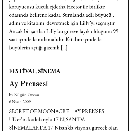
koruyucusu küçük ejderha Hector ile birlikte
odasında belirene kadar. Surulanda adlı büyücü ,
adını ve kitabını devretmek için Lilly’yi seçmiştir.
Ancak bir şartla : Lilly bu göreve layık olduğunu 99
saat içinde kanıtlamalıdır. Kitabın içinde ki
büyülerin açtığı gizemli […]
POSTED
FESTIVAL
,
SINEMA
IN
Ay Prensesi
by
Nilgün Özcan
6 Nisan 2009
SECRET OF MOONACRE – AY PRENSESİ
Ülker’in katkılarıyla 17 NİSAN’DA
SİNEMALARDA 17 Nisan’da vizyona girecek olan