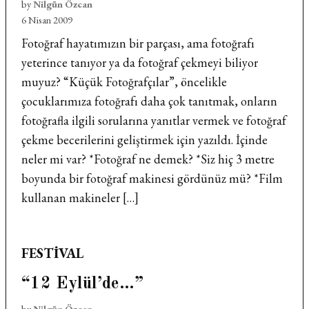
by
Nilgün Özcan
6 Nisan 2009
Fotoğraf hayatımızın bir parçası, ama fotoğrafı
yeterince tanıyor ya da fotoğraf çekmeyi biliyor
muyuz? “Küçük Fotoğrafçılar”, öncelikle
çocuklarımıza fotoğrafı daha çok tanıtmak, onların
fotoğrafla ilgili sorularına yanıtlar vermek ve fotoğraf
çekme becerilerini geliştirmek için yazıldı. İçinde
neler mi var? *Fotoğraf ne demek? *Siz hiç 3 metre
boyunda bir fotoğraf makinesi gördünüz mü? *Film
kullanan makineler […]
POSTED
FESTIVAL
IN
“12 Eylül’de…”
by
Nilgün Özcan