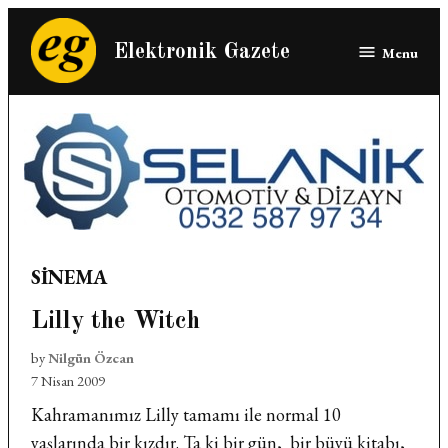
Skip
to
Elektronik Gazete
Menu
content
POSTED
SINEMA
IN
Lilly the Witch
by
Nilgün Özcan
7 Nisan 2009
Kahramanımız Lilly tamamı ile normal 10
yaşlarında bir kızdır. Ta ki bir gün, bir büyü kitabı,