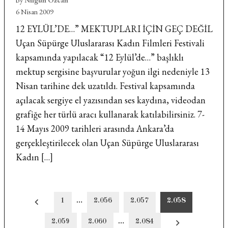
6 Nisan 2009
12 EYLÜL’DE…” MEKTUPLARI İÇİN GEÇ DEĞİL
Uçan Süpürge Uluslararası Kadın Filmleri Festivali
kapsamında yapılacak “12 Eylül’de…” başlıklı
mektup sergisine başvurular yoğun ilgi nedeniyle 13
Nisan tarihine dek uzatıldı. Festival kapsamında
açılacak sergiye el yazısından ses kaydına, videodan
grafiğe her türlü aracı kullanarak katılabilirsiniz. 7-
14 Mayıs 2009 tarihleri arasında Ankara’da
gerçekleştirilecek olan Uçan Süpürge Uluslararası
Kadın […]
Yazı
1
…
2.056
2.057
2.058
sayfalandırması
2.059
2.060
…
2.084