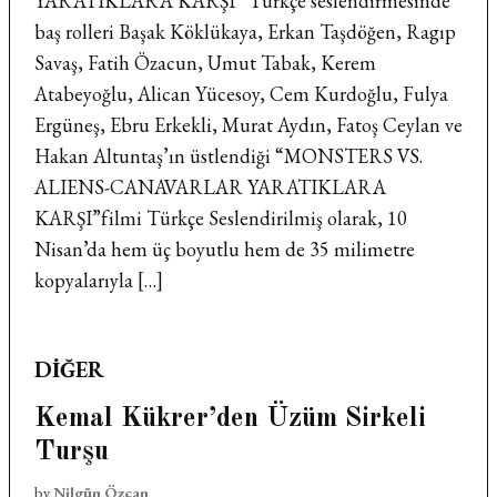
YARATIKLARA KARŞI” Türkçe seslendirmesinde
baş rolleri Başak Köklükaya, Erkan Taşdöğen, Ragıp
Savaş, Fatih Özacun, Umut Tabak, Kerem
Atabeyoğlu, Alican Yücesoy, Cem Kurdoğlu, Fulya
Ergüneş, Ebru Erkekli, Murat Aydın, Fatoş Ceylan ve
Hakan Altuntaş’ın üstlendiği “MONSTERS VS.
ALIENS-CANAVARLAR YARATIKLARA
KARŞI”filmi Türkçe Seslendirilmiş olarak, 10
Nisan’da hem üç boyutlu hem de 35 milimetre
kopyalarıyla […]
POSTED
DIĞER
IN
Kemal Kükrer’den Üzüm Sirkeli
Turşu
by
Nilgün Özcan