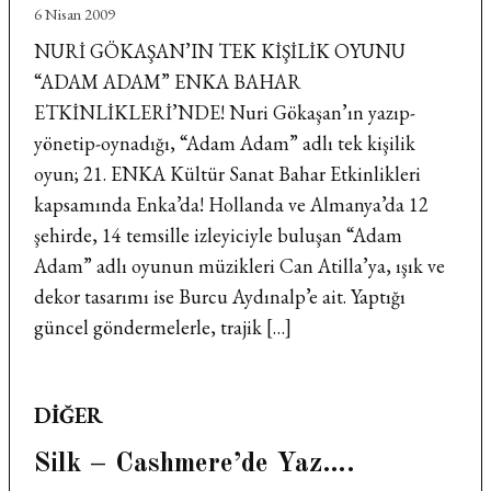
6 Nisan 2009
NURİ GÖKAŞAN’IN TEK KİŞİLİK OYUNU
“ADAM ADAM” ENKA BAHAR
ETKİNLİKLERİ’NDE! Nuri Gökaşan’ın yazıp-
yönetip-oynadığı, “Adam Adam” adlı tek kişilik
oyun; 21. ENKA Kültür Sanat Bahar Etkinlikleri
kapsamında Enka’da! Hollanda ve Almanya’da 12
şehirde, 14 temsille izleyiciyle buluşan “Adam
Adam” adlı oyunun müzikleri Can Atilla’ya, ışık ve
dekor tasarımı ise Burcu Aydınalp’e ait. Yaptığı
güncel göndermelerle, trajik […]
POSTED
DIĞER
IN
Silk – Cashmere’de Yaz….