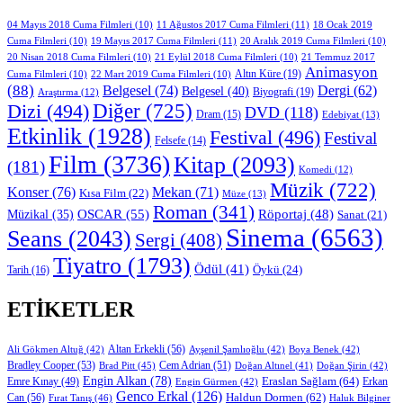
11 Ağustos 2017 Cuma Filmleri
(11)
04 Mayıs 2018 Cuma Filmleri
(10)
18 Ocak 2019
19 Mayıs 2017 Cuma Filmleri
(11)
Cuma Filmleri
(10)
20 Aralık 2019 Cuma Filmleri
(10)
20 Nisan 2018 Cuma Filmleri
(10)
21 Eylül 2018 Cuma Filmleri
(10)
21 Temmuz 2017
Animasyon
Altın Küre
(19)
Cuma Filmleri
(10)
22 Mart 2019 Cuma Filmleri
(10)
(88)
Belgesel
(74)
Dergi
(62)
Belgesel
(40)
Biyografi
(19)
Araştırma
(12)
Diğer
(725)
Dizi
(494)
DVD
(118)
Dram
(15)
Edebiyat
(13)
Etkinlik
(1928)
Festival
(496)
Festival
Felsefe
(14)
Film
(3736)
Kitap
(2093)
(181)
Komedi
(12)
Müzik
(722)
Konser
(76)
Mekan
(71)
Kısa Film
(22)
Müze
(13)
Roman
(341)
OSCAR
(55)
Müzikal
(35)
Röportaj
(48)
Sanat
(21)
Sinema
(6563)
Seans
(2043)
Sergi
(408)
Tiyatro
(1793)
Ödül
(41)
Öykü
(24)
Tarih
(16)
ETIKETLER
Altan Erkekli
(56)
Ali Gökmen Altuğ
(42)
Ayşenil Şamlıoğlu
(42)
Boya Benek
(42)
Bradley Cooper
(53)
Cem Adrian
(51)
Brad Pitt
(45)
Doğan Altınel
(41)
Doğan Şirin
(42)
Engin Alkan
(78)
Eraslan Sağlam
(64)
Erkan
Emre Kınay
(49)
Engin Gürmen
(42)
Genco Erkal
(126)
Can
(56)
Haldun Dormen
(62)
Fırat Tanış
(46)
Haluk Bilginer