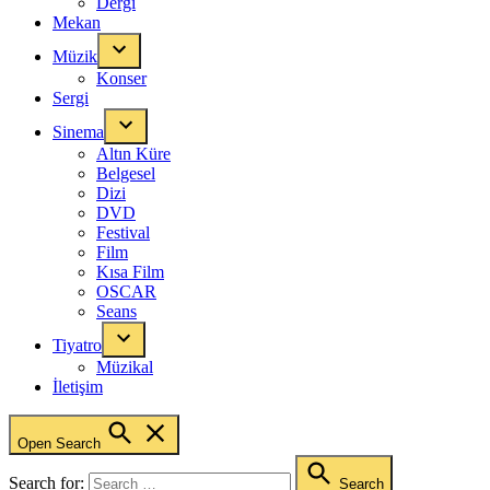
Dergi
Mekan
Müzik
Konser
Sergi
Sinema
Altın Küre
Belgesel
Dizi
DVD
Festival
Film
Kısa Film
OSCAR
Seans
Tiyatro
Müzikal
İletişim
Open Search
Search for:
Search