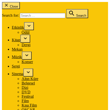
Close
Search for:
Search
Etkinlik
Ödül
Kitap
Dergi
Mekan
Müzik
Konser
Sergi
Sinema
Altın Küre
Belgesel
Dizi
DVD
Festival
Film
Kısa Film
OSCAR