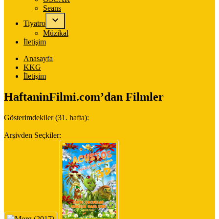
Seans
Tiyatro
Müzikal
İletişim
Anasayfa
KKG
İletişim
HaftaninFilmi.com’dan Filmler
Gösterimdekiler (31. hafta):
Arşivden Seçkiler: