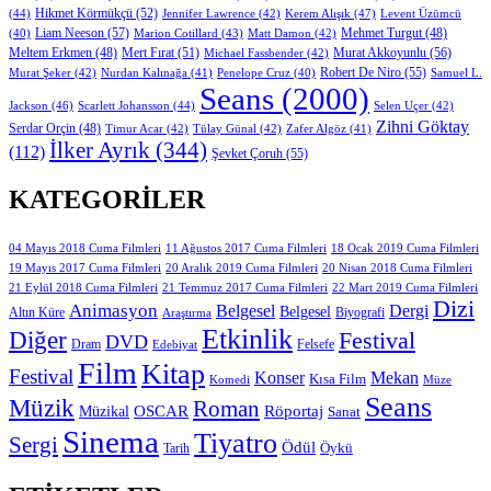
Hikmet Körmükçü
(52)
(44)
Jennifer Lawrence
(42)
Kerem Alışık
(47)
Levent Üzümcü
Liam Neeson
(57)
Marion Cotillard
(43)
Matt Damon
(42)
Mehmet Turgut
(48)
(40)
Mert Fırat
(51)
Murat Akkoyunlu
(56)
Meltem Erkmen
(48)
Michael Fassbender
(42)
Robert De Niro
(55)
Murat Şeker
(42)
Nurdan Kalınağa
(41)
Samuel L.
Penelope Cruz
(40)
Seans
(2000)
Jackson
(46)
Scarlett Johansson
(44)
Selen Uçer
(42)
Zihni Göktay
Serdar Orçin
(48)
Timur Acar
(42)
Tülay Günal
(42)
Zafer Algöz
(41)
İlker Ayrık
(344)
(112)
Şevket Çoruh
(55)
KATEGORILER
11 Ağustos 2017 Cuma Filmleri
04 Mayıs 2018 Cuma Filmleri
18 Ocak 2019 Cuma Filmleri
19 Mayıs 2017 Cuma Filmleri
20 Aralık 2019 Cuma Filmleri
20 Nisan 2018 Cuma Filmleri
21 Eylül 2018 Cuma Filmleri
21 Temmuz 2017 Cuma Filmleri
22 Mart 2019 Cuma Filmleri
Dizi
Animasyon
Belgesel
Dergi
Belgesel
Altın Küre
Biyografi
Araştırma
Etkinlik
Diğer
Festival
DVD
Dram
Edebiyat
Felsefe
Film
Kitap
Festival
Konser
Mekan
Kısa Film
Komedi
Müze
Seans
Müzik
Roman
OSCAR
Müzikal
Röportaj
Sanat
Sinema
Tiyatro
Sergi
Ödül
Öykü
Tarih