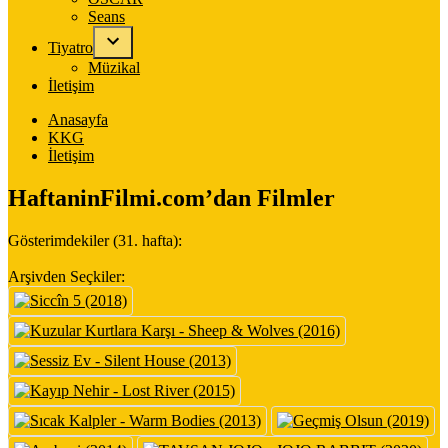
Seans
Tiyatro
Müzikal
İletişim
Anasayfa
KKG
İletişim
HaftaninFilmi.com’dan Filmler
Gösterimdekiler (31. hafta):
Arşivden Seçkiler: