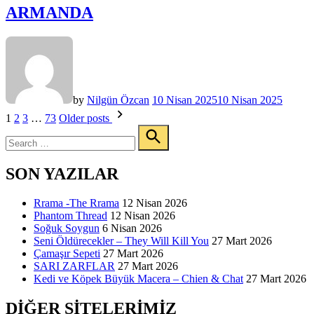
ARMANDA
by
Nilgün Özcan
10 Nisan 2025
10 Nisan 2025
Yazı
1
2
3
…
73
Older posts
Search
sayfalandırması
for:
Search
SON YAZILAR
Rrama -The Rrama
12 Nisan 2026
Phantom Thread
12 Nisan 2026
Soğuk Soygun
6 Nisan 2026
Seni Öldürecekler – They Will Kill You
27 Mart 2026
Çamaşır Sepeti
27 Mart 2026
SARI ZARFLAR
27 Mart 2026
Kedi ve Köpek Büyük Macera – Chien & Chat
27 Mart 2026
DIĞER SITELERIMIZ