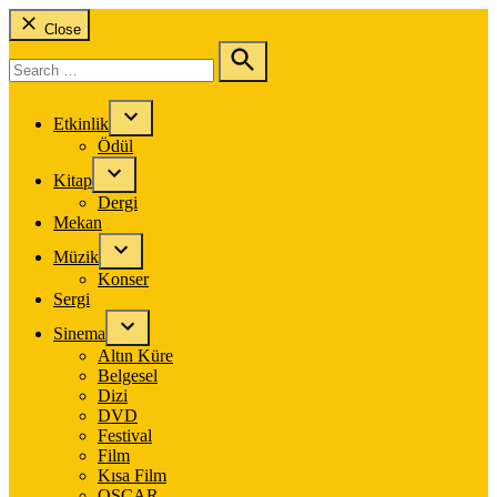
Close
Search
for:
Search
Etkinlik
Ödül
Kitap
Dergi
Mekan
Müzik
Konser
Sergi
Sinema
Altın Küre
Belgesel
Dizi
DVD
Festival
Film
Kısa Film
OSCAR