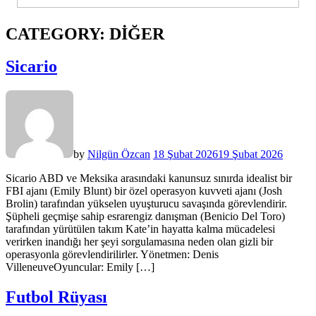
CATEGORY:
DIĞER
Sicario
by
Nilgün Özcan
18 Şubat 2026
19 Şubat 2026
Sicario ABD ve Meksika arasındaki kanunsuz sınırda idealist bir
FBI ajanı (Emily Blunt) bir özel operasyon kuvveti ajanı (Josh
Brolin) tarafından yükselen uyuşturucu savaşında görevlendirir.
Şüpheli geçmişe sahip esrarengiz danışman (Benicio Del Toro)
tarafından yürütülen takım Kate’in hayatta kalma mücadelesi
verirken inandığı her şeyi sorgulamasına neden olan gizli bir
operasyonla görevlendirilirler. Yönetmen: Denis
VilleneuveOyuncular: Emily […]
Futbol Rüyası