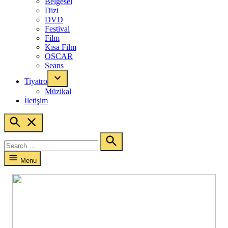
Belgesel
Dizi
DVD
Festival
Film
Kısa Film
OSCAR
Seans
Tiyatro
Müzikal
İletişim
Open
Search
Search
for:
Search
Menu