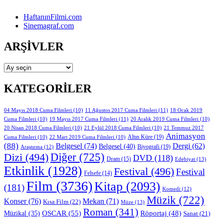
HaftanınFilmi.com
Sinemagraf.com
ARŞIVLER
Arşivler
KATEGORILER
11 Ağustos 2017 Cuma Filmleri
(11)
04 Mayıs 2018 Cuma Filmleri
(10)
18 Ocak 2019
19 Mayıs 2017 Cuma Filmleri
(11)
Cuma Filmleri
(10)
20 Aralık 2019 Cuma Filmleri
(10)
20 Nisan 2018 Cuma Filmleri
(10)
21 Eylül 2018 Cuma Filmleri
(10)
21 Temmuz 2017
Animasyon
Altın Küre
(19)
Cuma Filmleri
(10)
22 Mart 2019 Cuma Filmleri
(10)
(88)
Belgesel
(74)
Dergi
(62)
Belgesel
(40)
Biyografi
(19)
Araştırma
(12)
Diğer
(725)
Dizi
(494)
DVD
(118)
Dram
(15)
Edebiyat
(13)
Etkinlik
(1928)
Festival
(496)
Festival
Felsefe
(14)
Film
(3736)
Kitap
(2093)
(181)
Komedi
(12)
Müzik
(722)
Konser
(76)
Mekan
(71)
Kısa Film
(22)
Müze
(13)
Roman
(341)
OSCAR
(55)
Müzikal
(35)
Röportaj
(48)
Sanat
(21)