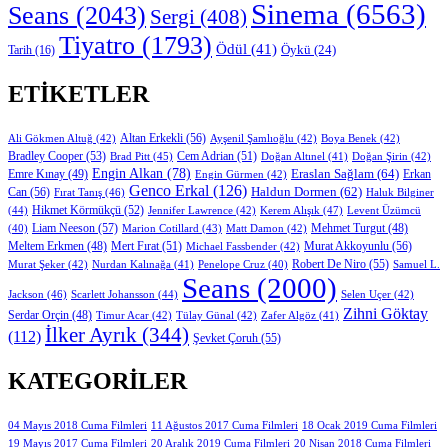
Sinema
(6563)
Seans
(2043)
Sergi
(408)
Tiyatro
(1793)
Ödül
(41)
Öykü
(24)
Tarih
(16)
ETIKETLER
Altan Erkekli
(56)
Ali Gökmen Altuğ
(42)
Ayşenil Şamlıoğlu
(42)
Boya Benek
(42)
Bradley Cooper
(53)
Cem Adrian
(51)
Brad Pitt
(45)
Doğan Altınel
(41)
Doğan Şirin
(42)
Engin Alkan
(78)
Eraslan Sağlam
(64)
Erkan
Emre Kınay
(49)
Engin Gürmen
(42)
Genco Erkal
(126)
Can
(56)
Haldun Dormen
(62)
Fırat Tanış
(46)
Haluk Bilginer
Hikmet Körmükçü
(52)
(44)
Jennifer Lawrence
(42)
Kerem Alışık
(47)
Levent Üzümcü
Liam Neeson
(57)
Marion Cotillard
(43)
Matt Damon
(42)
Mehmet Turgut
(48)
(40)
Mert Fırat
(51)
Murat Akkoyunlu
(56)
Meltem Erkmen
(48)
Michael Fassbender
(42)
Robert De Niro
(55)
Murat Şeker
(42)
Nurdan Kalınağa
(41)
Samuel L.
Penelope Cruz
(40)
Seans
(2000)
Jackson
(46)
Scarlett Johansson
(44)
Selen Uçer
(42)
Zihni Göktay
Serdar Orçin
(48)
Timur Acar
(42)
Tülay Günal
(42)
Zafer Algöz
(41)
İlker Ayrık
(344)
(112)
Şevket Çoruh
(55)
KATEGORILER
11 Ağustos 2017 Cuma Filmleri
04 Mayıs 2018 Cuma Filmleri
18 Ocak 2019 Cuma Filmleri
19 Mayıs 2017 Cuma Filmleri
20 Aralık 2019 Cuma Filmleri
20 Nisan 2018 Cuma Filmleri