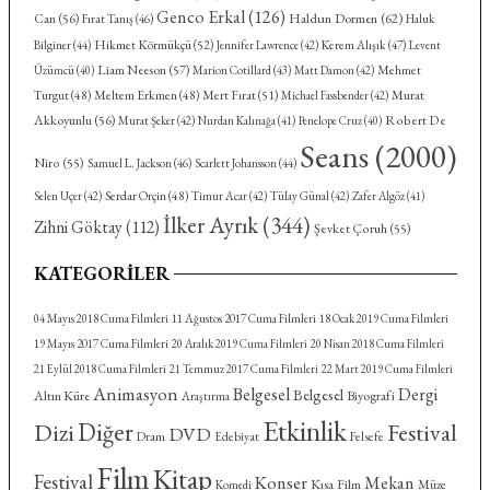
Genco Erkal
(126)
Haldun Dormen
(62)
Can
(56)
Fırat Tanış
(46)
Haluk
Hikmet Körmükçü
(52)
Kerem Alışık
(47)
Bilginer
(44)
Jennifer Lawrence
(42)
Levent
Liam Neeson
(57)
Mehmet
Üzümcü
(40)
Marion Cotillard
(43)
Matt Damon
(42)
Turgut
(48)
Meltem Erkmen
(48)
Mert Fırat
(51)
Murat
Michael Fassbender
(42)
Akkoyunlu
(56)
Robert De
Murat Şeker
(42)
Nurdan Kalınağa
(41)
Penelope Cruz
(40)
Seans
(2000)
Niro
(55)
Samuel L. Jackson
(46)
Scarlett Johansson
(44)
Serdar Orçin
(48)
Selen Uçer
(42)
Timur Acar
(42)
Tülay Günal
(42)
Zafer Algöz
(41)
İlker Ayrık
(344)
Zihni Göktay
(112)
Şevket Çoruh
(55)
KATEGORILER
04 Mayıs 2018 Cuma Filmleri
11 Ağustos 2017 Cuma Filmleri
18 Ocak 2019 Cuma Filmleri
19 Mayıs 2017 Cuma Filmleri
20 Aralık 2019 Cuma Filmleri
20 Nisan 2018 Cuma Filmleri
21 Eylül 2018 Cuma Filmleri
21 Temmuz 2017 Cuma Filmleri
22 Mart 2019 Cuma Filmleri
Animasyon
Belgesel
Dergi
Belgesel
Altın Küre
Biyografi
Araştırma
Etkinlik
Diğer
Dizi
Festival
DVD
Dram
Felsefe
Edebiyat
Film
Kitap
Festival
Konser
Mekan
Kısa Film
Komedi
Müze