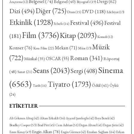
Belgesel
(74)
Dergi
(62)
Belgesel
(40)
Biyografi
(19)
Araştırma
(12)
Diğer
(725)
Dizi
(494)
DVD
(118)
Dram
(15)
Edebiyat
(13)
Etkinlik
(1928)
Festival
(496)
Festival
Felsefe
(14)
Film
(3736)
Kitap
(2093)
(181)
Komedi
(12)
Müzik
Konser
(76)
Mekan
(71)
Kısa Film
(22)
Müze
(13)
(722)
Roman
(341)
OSCAR
(55)
Röportaj
Müzikal
(35)
Sinema
Seans
(2043)
Sergi
(408)
(48)
Sanat
(21)
(6563)
Tiyatro
(1793)
Ödül
(41)
Öykü
Tarih
(16)
(24)
ETIKETLER
Altan Erkekli
(56)
Ali Gökmen Altuğ
(42)
Ayşenil Şamlıoğlu
(42)
Boya Benek
(42)
Bradley Cooper
(53)
Cem Adrian
(51)
Brad Pitt
(45)
Doğan Altınel
(41)
Doğan Şirin
(42)
Engin Alkan
(78)
Eraslan Sağlam
(64)
Emre Kınay
(49)
Erkan
Engin Gürmen
(42)