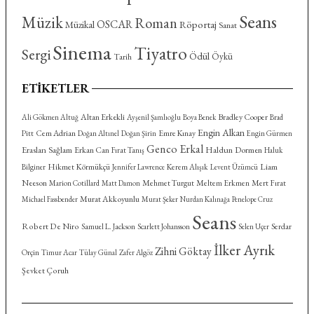
Seans
Müzik
Roman
OSCAR
Röportaj
Müzikal
Sanat
Sinema
Tiyatro
Sergi
Ödül
Öykü
Tarih
ETIKETLER
Altan Erkekli
Bradley Cooper
Ali Gökmen Altuğ
Ayşenil Şamlıoğlu
Boya Benek
Brad
Engin Alkan
Cem Adrian
Emre Kınay
Pitt
Doğan Altınel
Doğan Şirin
Engin Gürmen
Genco Erkal
Eraslan Sağlam
Haldun Dormen
Erkan Can
Fırat Tanış
Haluk
Hikmet Körmükçü
Kerem Alışık
Liam
Bilginer
Jennifer Lawrence
Levent Üzümcü
Neeson
Mehmet Turgut
Meltem Erkmen
Mert Fırat
Marion Cotillard
Matt Damon
Murat Akkoyunlu
Michael Fassbender
Murat Şeker
Nurdan Kalınağa
Penelope Cruz
Seans
Robert De Niro
Serdar
Samuel L. Jackson
Scarlett Johansson
Selen Uçer
İlker Ayrık
Zihni Göktay
Orçin
Timur Acar
Tülay Günal
Zafer Algöz
Şevket Çoruh