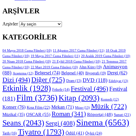
ARŞIVLER
Arşivler
KATEGORILER
11 Ağustos 2017 Cuma Filmleri
(11)
04 Mayıs 2018 Cuma Filmleri
(10)
18 Ocak 2019
19 Mayıs 2017 Cuma Filmleri
(11)
Cuma Filmleri
(10)
20 Aralık 2019 Cuma Filmleri
(10)
20 Nisan 2018 Cuma Filmleri
(10)
21 Eylül 2018 Cuma Filmleri
(10)
21 Temmuz 2017
Animasyon
Altın Küre
(19)
Cuma Filmleri
(10)
22 Mart 2019 Cuma Filmleri
(10)
(88)
Belgesel
(74)
Dergi
(62)
Belgesel
(40)
Biyografi
(19)
Araştırma
(12)
Diğer
(725)
Dizi
(494)
DVD
(118)
Dram
(15)
Edebiyat
(13)
Etkinlik
(1928)
Festival
(496)
Festival
Felsefe
(14)
Film
(3736)
Kitap
(2093)
(181)
Komedi
(12)
Müzik
(722)
Konser
(76)
Mekan
(71)
Kısa Film
(22)
Müze
(13)
Roman
(341)
OSCAR
(55)
Müzikal
(35)
Röportaj
(48)
Sanat
(21)
Sinema
(6563)
Seans
(2043)
Sergi
(408)
Tiyatro
(1793)
Ödül
(41)
Öykü
(24)
Tarih
(16)