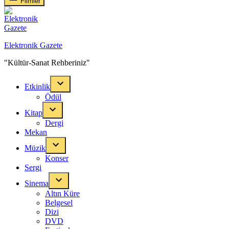
Filmler
Elektronik Gazete
"Kültür-Sanat Rehberiniz"
Etkinlik
Ödül
Kitap
Dergi
Mekan
Müzik
Konser
Sergi
Sinema
Altın Küre
Belgesel
Dizi
DVD