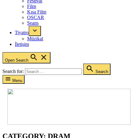
Festival
Film
Kısa Film
OSCAR
Seans
Tiyatro
Müzikal
İletişim
Open Search
Search for:
Search
Menu
CATEGORY:
DRAM