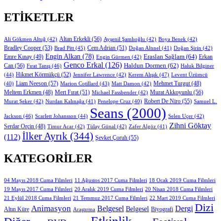
ETIKETLER
Altan Erkekli
(56)
Ali Gökmen Altuğ
(42)
Ayşenil Şamlıoğlu
(42)
Boya Benek
(42)
Bradley Cooper
(53)
Cem Adrian
(51)
Brad Pitt
(45)
Doğan Altınel
(41)
Doğan Şirin
(42)
Engin Alkan
(78)
Eraslan Sağlam
(64)
Erkan
Emre Kınay
(49)
Engin Gürmen
(42)
Genco Erkal
(126)
Can
(56)
Haldun Dormen
(62)
Fırat Tanış
(46)
Haluk Bilginer
Hikmet Körmükçü
(52)
(44)
Jennifer Lawrence
(42)
Kerem Alışık
(47)
Levent Üzümcü
Liam Neeson
(57)
Marion Cotillard
(43)
Matt Damon
(42)
Mehmet Turgut
(48)
(40)
Mert Fırat
(51)
Murat Akkoyunlu
(56)
Meltem Erkmen
(48)
Michael Fassbender
(42)
Robert De Niro
(55)
Murat Şeker
(42)
Nurdan Kalınağa
(41)
Samuel L.
Penelope Cruz
(40)
Seans
(2000)
Jackson
(46)
Scarlett Johansson
(44)
Selen Uçer
(42)
Zihni Göktay
Serdar Orçin
(48)
Timur Acar
(42)
Tülay Günal
(42)
Zafer Algöz
(41)
İlker Ayrık
(344)
(112)
Şevket Çoruh
(55)
KATEGORILER
11 Ağustos 2017 Cuma Filmleri
04 Mayıs 2018 Cuma Filmleri
18 Ocak 2019 Cuma Filmleri
19 Mayıs 2017 Cuma Filmleri
20 Aralık 2019 Cuma Filmleri
20 Nisan 2018 Cuma Filmleri
21 Eylül 2018 Cuma Filmleri
21 Temmuz 2017 Cuma Filmleri
22 Mart 2019 Cuma Filmleri
Dizi
Animasyon
Belgesel
Dergi
Belgesel
Altın Küre
Biyografi
Araştırma