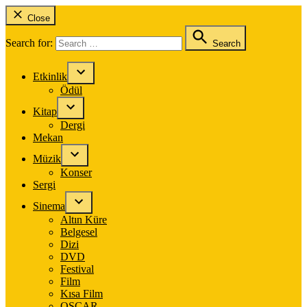
Close
Search for:
Search
Etkinlik
Ödül
Kitap
Dergi
Mekan
Müzik
Konser
Sergi
Sinema
Altın Küre
Belgesel
Dizi
DVD
Festival
Film
Kısa Film
OSCAR