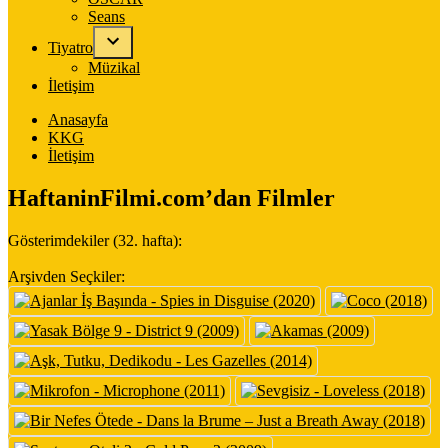
Seans
Tiyatro
Müzikal
İletişim
Anasayfa
KKG
İletişim
HaftaninFilmi.com’dan Filmler
Gösterimdekiler (32. hafta):
Arşivden Seçkiler: