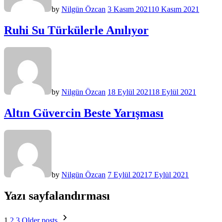
by
Nilgün Özcan
3 Kasım 2021
10 Kasım 2021
Ruhi Su Türkülerle Anılıyor
by
Nilgün Özcan
18 Eylül 2021
18 Eylül 2021
Altın Güvercin Beste Yarışması
by
Nilgün Özcan
7 Eylül 2021
7 Eylül 2021
Yazı sayfalandırması
1
2
3
Older posts