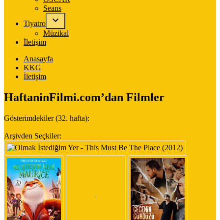
Seans
Tiyatro
Müzikal
İletişim
Anasayfa
KKG
İletişim
HaftaninFilmi.com’dan Filmler
Gösterimdekiler (32. hafta):
Arşivden Seçkiler: