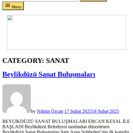
Menu
CATEGORY:
SANAT
Beylikdüzü Sanat Buluşmaları
by
Nilgün Özcan
17 Şubat 2025
18 Şubat 2025
BEYLİKDÜZÜ SANAT BULUŞMALARI ERCAN KESAL İLE
BAŞLADI Beylikdüzü Belediyesi tarafından düzenlenen
Beylikdüzü Sanat Buluşmaları Satır Arası Sohbetleri’nin ilk konuğu