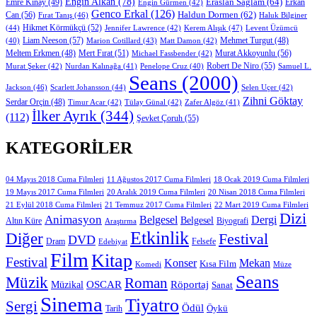
Engin Alkan
(78)
Eraslan Sağlam
(64)
Erkan
Emre Kınay
(49)
Engin Gürmen
(42)
Genco Erkal
(126)
Can
(56)
Haldun Dormen
(62)
Fırat Tanış
(46)
Haluk Bilginer
Hikmet Körmükçü
(52)
(44)
Jennifer Lawrence
(42)
Kerem Alışık
(47)
Levent Üzümcü
Liam Neeson
(57)
Marion Cotillard
(43)
Matt Damon
(42)
Mehmet Turgut
(48)
(40)
Mert Fırat
(51)
Murat Akkoyunlu
(56)
Meltem Erkmen
(48)
Michael Fassbender
(42)
Robert De Niro
(55)
Murat Şeker
(42)
Nurdan Kalınağa
(41)
Samuel L.
Penelope Cruz
(40)
Seans
(2000)
Jackson
(46)
Scarlett Johansson
(44)
Selen Uçer
(42)
Zihni Göktay
Serdar Orçin
(48)
Timur Acar
(42)
Tülay Günal
(42)
Zafer Algöz
(41)
İlker Ayrık
(344)
(112)
Şevket Çoruh
(55)
KATEGORILER
11 Ağustos 2017 Cuma Filmleri
04 Mayıs 2018 Cuma Filmleri
18 Ocak 2019 Cuma Filmleri
19 Mayıs 2017 Cuma Filmleri
20 Aralık 2019 Cuma Filmleri
20 Nisan 2018 Cuma Filmleri
21 Eylül 2018 Cuma Filmleri
21 Temmuz 2017 Cuma Filmleri
22 Mart 2019 Cuma Filmleri
Dizi
Animasyon
Belgesel
Dergi
Belgesel
Altın Küre
Biyografi
Araştırma
Etkinlik
Diğer
Festival
DVD
Dram
Edebiyat
Felsefe
Film
Kitap
Festival
Konser
Mekan
Kısa Film
Komedi
Müze
Seans
Müzik
Roman
OSCAR
Müzikal
Röportaj
Sanat
Sinema
Tiyatro
Sergi
Ödül
Öykü
Tarih