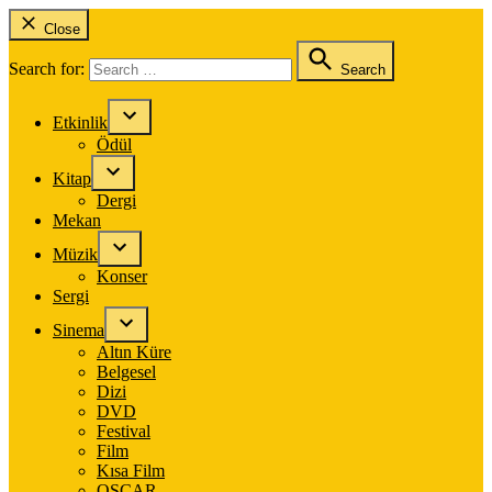
Close
Search for:
Search
Etkinlik
Ödül
Kitap
Dergi
Mekan
Müzik
Konser
Sergi
Sinema
Altın Küre
Belgesel
Dizi
DVD
Festival
Film
Kısa Film
OSCAR