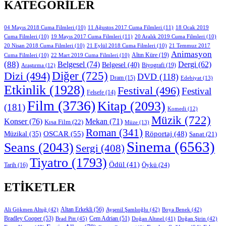
KATEGORILER
11 Ağustos 2017 Cuma Filmleri
(11)
04 Mayıs 2018 Cuma Filmleri
(10)
18 Ocak 2019
19 Mayıs 2017 Cuma Filmleri
(11)
Cuma Filmleri
(10)
20 Aralık 2019 Cuma Filmleri
(10)
20 Nisan 2018 Cuma Filmleri
(10)
21 Eylül 2018 Cuma Filmleri
(10)
21 Temmuz 2017
Animasyon
Altın Küre
(19)
Cuma Filmleri
(10)
22 Mart 2019 Cuma Filmleri
(10)
(88)
Belgesel
(74)
Dergi
(62)
Belgesel
(40)
Biyografi
(19)
Araştırma
(12)
Diğer
(725)
Dizi
(494)
DVD
(118)
Dram
(15)
Edebiyat
(13)
Etkinlik
(1928)
Festival
(496)
Festival
Felsefe
(14)
Film
(3736)
Kitap
(2093)
(181)
Komedi
(12)
Müzik
(722)
Konser
(76)
Mekan
(71)
Kısa Film
(22)
Müze
(13)
Roman
(341)
OSCAR
(55)
Müzikal
(35)
Röportaj
(48)
Sanat
(21)
Sinema
(6563)
Seans
(2043)
Sergi
(408)
Tiyatro
(1793)
Ödül
(41)
Öykü
(24)
Tarih
(16)
ETIKETLER
Altan Erkekli
(56)
Ali Gökmen Altuğ
(42)
Ayşenil Şamlıoğlu
(42)
Boya Benek
(42)
Bradley Cooper
(53)
Cem Adrian
(51)
Brad Pitt
(45)
Doğan Altınel
(41)
Doğan Şirin
(42)