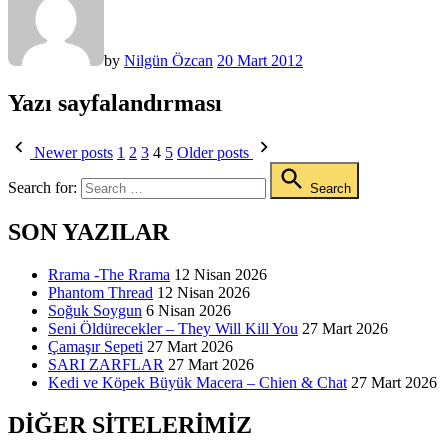
by
Nilgün Özcan
20 Mart 2012
Yazı sayfalandırması
Newer posts
1
2
3
4
5
Older posts
Search for:
Search
SON YAZILAR
Rrama -The Rrama
12 Nisan 2026
Phantom Thread
12 Nisan 2026
Soğuk Soygun
6 Nisan 2026
Seni Öldürecekler – They Will Kill You
27 Mart 2026
Çamaşır Sepeti
27 Mart 2026
SARI ZARFLAR
27 Mart 2026
Kedi ve Köpek Büyük Macera – Chien & Chat
27 Mart 2026
DIĞER SITELERIMIZ