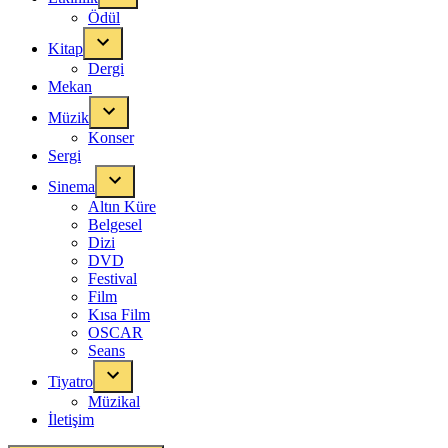
Ödül
Kitap
Dergi
Mekan
Müzik
Konser
Sergi
Sinema
Altın Küre
Belgesel
Dizi
DVD
Festival
Film
Kısa Film
OSCAR
Seans
Tiyatro
Müzikal
İletişim