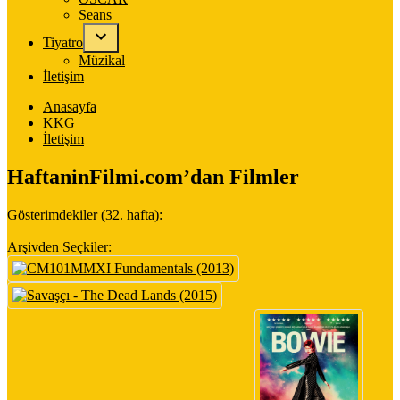
Seans
Tiyatro
Müzikal
İletişim
Anasayfa
KKG
İletişim
HaftaninFilmi.com’dan Filmler
Gösterimdekiler (32. hafta):
Arşivden Seçkiler: