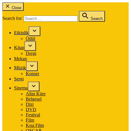
Close
Search for:
Search
Etkinlik
Ödül
Kitap
Dergi
Mekan
Müzik
Konser
Sergi
Sinema
Altın Küre
Belgesel
Dizi
DVD
Festival
Film
Kısa Film
OSCAR