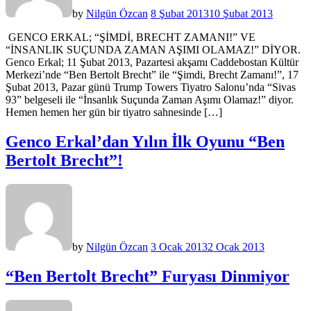
by
Nilgün Özcan
8 Şubat 2013
10 Şubat 2013
GENCO ERKAL; “ŞİMDİ, BRECHT ZAMANI!” VE
“İNSANLIK SUÇUNDA ZAMAN AŞIMI OLAMAZ!” DİYOR.
Genco Erkal; 11 Şubat 2013, Pazartesi akşamı Caddebostan Kültür
Merkezi’nde “Ben Bertolt Brecht” ile “Şimdi, Brecht Zamanı!”, 17
Şubat 2013, Pazar günü Trump Towers Tiyatro Salonu’nda “Sivas
93” belgeseli ile “İnsanlık Suçunda Zaman Aşımı Olamaz!” diyor.
Hemen hemen her gün bir tiyatro sahnesinde […]
Genco Erkal’dan Yılın İlk Oyunu “Ben
Bertolt Brecht”!
by
Nilgün Özcan
3 Ocak 2013
2 Ocak 2013
“Ben Bertolt Brecht” Furyası Dinmiyor