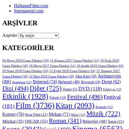
HaftanınFilmi.com
Sinemagraf.com
ARŞIVLER
Arşivler
KATEGORILER
11 Ağustos 2017 Cuma Filmleri
(11)
04 Mayıs 2018 Cuma Filmleri
(10)
18 Ocak 2019
19 Mayıs 2017 Cuma Filmleri
(11)
Cuma Filmleri
(10)
20 Aralık 2019 Cuma Filmleri
(10)
20 Nisan 2018 Cuma Filmleri
(10)
21 Eylül 2018 Cuma Filmleri
(10)
21 Temmuz 2017
Animasyon
Altın Küre
(19)
Cuma Filmleri
(10)
22 Mart 2019 Cuma Filmleri
(10)
(88)
Belgesel
(74)
Dergi
(62)
Belgesel
(40)
Biyografi
(19)
Araştırma
(12)
Diğer
(725)
Dizi
(494)
DVD
(118)
Dram
(15)
Edebiyat
(13)
Etkinlik
(1928)
Festival
(496)
Festival
Felsefe
(14)
Film
(3736)
Kitap
(2093)
(181)
Komedi
(12)
Müzik
(722)
Konser
(76)
Mekan
(71)
Kısa Film
(22)
Müze
(13)
Roman
(341)
OSCAR
(55)
Müzikal
(35)
Röportaj
(48)
Sanat
(21)
Sinema
(6563)