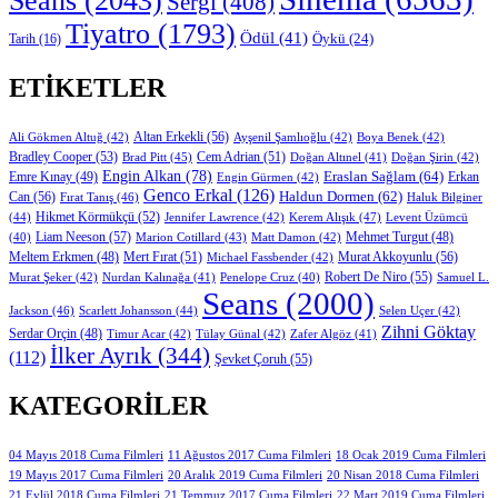
Seans
(2043)
Sergi
(408)
Tiyatro
(1793)
Ödül
(41)
Öykü
(24)
Tarih
(16)
ETIKETLER
Altan Erkekli
(56)
Ali Gökmen Altuğ
(42)
Ayşenil Şamlıoğlu
(42)
Boya Benek
(42)
Bradley Cooper
(53)
Cem Adrian
(51)
Brad Pitt
(45)
Doğan Altınel
(41)
Doğan Şirin
(42)
Engin Alkan
(78)
Eraslan Sağlam
(64)
Erkan
Emre Kınay
(49)
Engin Gürmen
(42)
Genco Erkal
(126)
Can
(56)
Haldun Dormen
(62)
Fırat Tanış
(46)
Haluk Bilginer
Hikmet Körmükçü
(52)
(44)
Jennifer Lawrence
(42)
Kerem Alışık
(47)
Levent Üzümcü
Liam Neeson
(57)
Marion Cotillard
(43)
Matt Damon
(42)
Mehmet Turgut
(48)
(40)
Mert Fırat
(51)
Murat Akkoyunlu
(56)
Meltem Erkmen
(48)
Michael Fassbender
(42)
Robert De Niro
(55)
Murat Şeker
(42)
Nurdan Kalınağa
(41)
Samuel L.
Penelope Cruz
(40)
Seans
(2000)
Jackson
(46)
Scarlett Johansson
(44)
Selen Uçer
(42)
Zihni Göktay
Serdar Orçin
(48)
Timur Acar
(42)
Tülay Günal
(42)
Zafer Algöz
(41)
İlker Ayrık
(344)
(112)
Şevket Çoruh
(55)
KATEGORILER
11 Ağustos 2017 Cuma Filmleri
04 Mayıs 2018 Cuma Filmleri
18 Ocak 2019 Cuma Filmleri
19 Mayıs 2017 Cuma Filmleri
20 Aralık 2019 Cuma Filmleri
20 Nisan 2018 Cuma Filmleri
21 Eylül 2018 Cuma Filmleri
21 Temmuz 2017 Cuma Filmleri
22 Mart 2019 Cuma Filmleri