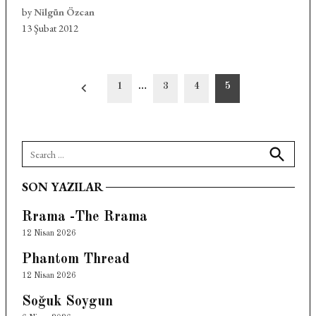
by
Nilgün Özcan
13 Şubat 2012
Yazı
1
…
3
4
5
sayfalandırması
Search
for:
Search
SON YAZILAR
Rrama -The Rrama
12 Nisan 2026
Phantom Thread
12 Nisan 2026
Soğuk Soygun