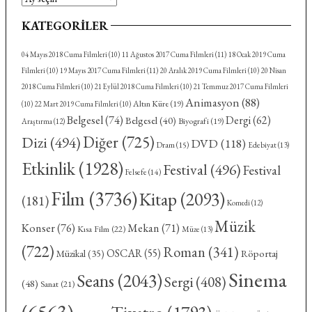
KATEGORILER
04 Mayıs 2018 Cuma Filmleri
(10)
11 Ağustos 2017 Cuma Filmleri
(11)
18 Ocak 2019 Cuma
Filmleri
(10)
19 Mayıs 2017 Cuma Filmleri
(11)
20 Aralık 2019 Cuma Filmleri
(10)
20 Nisan
2018 Cuma Filmleri
(10)
21 Eylül 2018 Cuma Filmleri
(10)
21 Temmuz 2017 Cuma Filmleri
Animasyon
(88)
Altın Küre
(19)
(10)
22 Mart 2019 Cuma Filmleri
(10)
Belgesel
(74)
Dergi
(62)
Belgesel
(40)
Biyografi
(19)
Araştırma
(12)
Diğer
(725)
Dizi
(494)
DVD
(118)
Dram
(15)
Edebiyat
(13)
Etkinlik
(1928)
Festival
(496)
Festival
Felsefe
(14)
Film
(3736)
Kitap
(2093)
(181)
Komedi
(12)
Müzik
Konser
(76)
Mekan
(71)
Kısa Film
(22)
Müze
(13)
(722)
Roman
(341)
OSCAR
(55)
Röportaj
Müzikal
(35)
Sinema
Seans
(2043)
Sergi
(408)
(48)
Sanat
(21)
(6563)