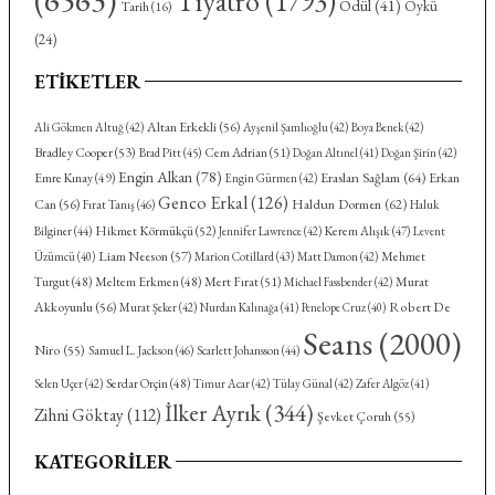
Tiyatro
(1793)
Ödül
(41)
Öykü
Tarih
(16)
(24)
ETIKETLER
Altan Erkekli
(56)
Ali Gökmen Altuğ
(42)
Ayşenil Şamlıoğlu
(42)
Boya Benek
(42)
Bradley Cooper
(53)
Cem Adrian
(51)
Brad Pitt
(45)
Doğan Altınel
(41)
Doğan Şirin
(42)
Engin Alkan
(78)
Eraslan Sağlam
(64)
Emre Kınay
(49)
Erkan
Engin Gürmen
(42)
Genco Erkal
(126)
Haldun Dormen
(62)
Can
(56)
Fırat Tanış
(46)
Haluk
Hikmet Körmükçü
(52)
Kerem Alışık
(47)
Bilginer
(44)
Jennifer Lawrence
(42)
Levent
Liam Neeson
(57)
Mehmet
Üzümcü
(40)
Marion Cotillard
(43)
Matt Damon
(42)
Turgut
(48)
Meltem Erkmen
(48)
Mert Fırat
(51)
Murat
Michael Fassbender
(42)
Akkoyunlu
(56)
Robert De
Murat Şeker
(42)
Nurdan Kalınağa
(41)
Penelope Cruz
(40)
Seans
(2000)
Niro
(55)
Samuel L. Jackson
(46)
Scarlett Johansson
(44)
Serdar Orçin
(48)
Selen Uçer
(42)
Timur Acar
(42)
Tülay Günal
(42)
Zafer Algöz
(41)
İlker Ayrık
(344)
Zihni Göktay
(112)
Şevket Çoruh
(55)
KATEGORILER