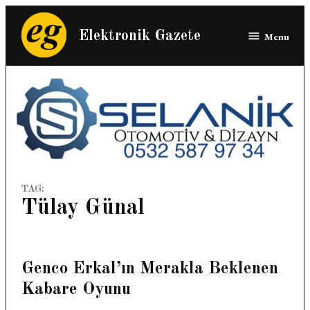
Skip
to
Elektronik Gazete
Menu
content
TAG:
Tülay Günal
Genco Erkal’ın Merakla Beklenen
Kabare Oyunu