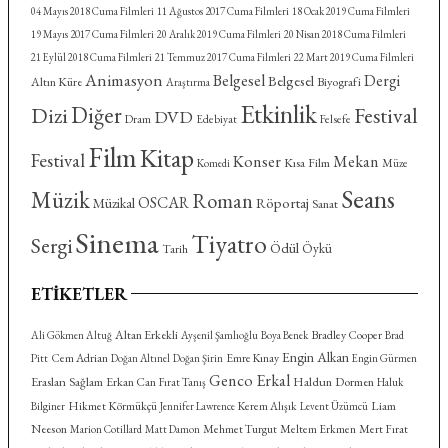
04 Mayıs 2018 Cuma Filmleri
11 Ağustos 2017 Cuma Filmleri
18 Ocak 2019 Cuma Filmleri
19 Mayıs 2017 Cuma Filmleri
20 Aralık 2019 Cuma Filmleri
20 Nisan 2018 Cuma Filmleri
21 Eylül 2018 Cuma Filmleri
21 Temmuz 2017 Cuma Filmleri
22 Mart 2019 Cuma Filmleri
Animasyon
Belgesel
Dergi
Belgesel
Altın Küre
Biyografi
Araştırma
Etkinlik
Diğer
Dizi
Festival
DVD
Dram
Felsefe
Edebiyat
Film
Kitap
Festival
Konser
Mekan
Kısa Film
Komedi
Müze
Seans
Müzik
Roman
OSCAR
Röportaj
Müzikal
Sanat
Sinema
Tiyatro
Sergi
Ödül
Öykü
Tarih
ETIKETLER
Altan Erkekli
Bradley Cooper
Ali Gökmen Altuğ
Ayşenil Şamlıoğlu
Boya Benek
Brad
Engin Alkan
Cem Adrian
Emre Kınay
Pitt
Doğan Altınel
Doğan Şirin
Engin Gürmen
Genco Erkal
Eraslan Sağlam
Haldun Dormen
Erkan Can
Fırat Tanış
Haluk
Hikmet Körmükçü
Kerem Alışık
Liam
Bilginer
Jennifer Lawrence
Levent Üzümcü
Neeson
Mehmet Turgut
Meltem Erkmen
Mert Fırat
Marion Cotillard
Matt Damon