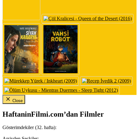
Close
HaftaninFilmi.com’dan Filmler
Gösterimdekiler (32. hafta):
Arşivden Seçkiler: