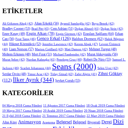
ETIKETLER
Altan Erkekli
(56)
Ali Gökmen Altuğ
(42)
Ayşenil Şamlıoğlu
(42)
Boya Benek
(42)
Bradley Cooper
(53)
Cem Adrian
(51)
Brad Pitt
(45)
Doğan Altınel
(41)
Doğan Şirin
(42)
Engin Alkan
(78)
Eraslan Sağlam
(64)
Erkan
Emre Kınay
(49)
Engin Gürmen
(42)
Genco Erkal
(126)
Can
(56)
Haldun Dormen
(62)
Fırat Tanış
(46)
Haluk Bilginer
Hikmet Körmükçü
(52)
(44)
Jennifer Lawrence
(42)
Kerem Alışık
(47)
Levent Üzümcü
Liam Neeson
(57)
Marion Cotillard
(43)
Matt Damon
(42)
Mehmet Turgut
(48)
(40)
Mert Fırat
(51)
Murat Akkoyunlu
(56)
Meltem Erkmen
(48)
Michael Fassbender
(42)
Robert De Niro
(55)
Murat Şeker
(42)
Nurdan Kalınağa
(41)
Samuel L.
Penelope Cruz
(40)
Seans
(2000)
Jackson
(46)
Scarlett Johansson
(44)
Selen Uçer
(42)
Zihni Göktay
Serdar Orçin
(48)
Timur Acar
(42)
Tülay Günal
(42)
Zafer Algöz
(41)
İlker Ayrık
(344)
(112)
Şevket Çoruh
(55)
KATEGORILER
11 Ağustos 2017 Cuma Filmleri
04 Mayıs 2018 Cuma Filmleri
18 Ocak 2019 Cuma Filmleri
19 Mayıs 2017 Cuma Filmleri
20 Aralık 2019 Cuma Filmleri
20 Nisan 2018 Cuma Filmleri
21 Eylül 2018 Cuma Filmleri
21 Temmuz 2017 Cuma Filmleri
22 Mart 2019 Cuma Filmleri
Dizi
Animasyon
Belgesel
Dergi
Belgesel
Altın Küre
Biyografi
Araştırma