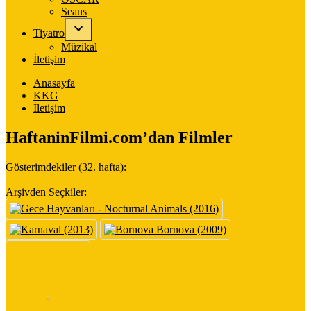
Seans
Tiyatro
Müzikal
İletişim
Anasayfa
KKG
İletişim
HaftaninFilmi.com’dan Filmler
Gösterimdekiler (32. hafta):
Arşivden Seçkiler: