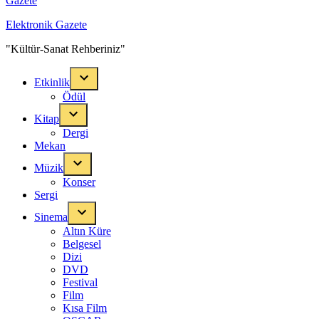
Elektronik Gazete
"Kültür-Sanat Rehberiniz"
Etkinlik
Ödül
Kitap
Dergi
Mekan
Müzik
Konser
Sergi
Sinema
Altın Küre
Belgesel
Dizi
DVD
Festival
Film
Kısa Film