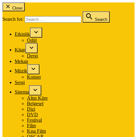
Close
Search for:
Search
Etkinlik
Ödül
Kitap
Dergi
Mekan
Müzik
Konser
Sergi
Sinema
Altın Küre
Belgesel
Dizi
DVD
Festival
Film
Kısa Film
OSCAR