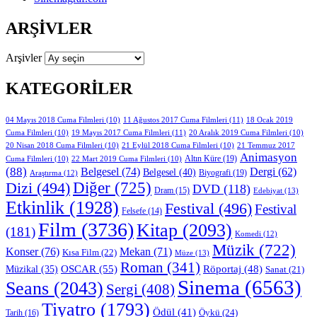
ARŞIVLER
Arşivler
KATEGORILER
11 Ağustos 2017 Cuma Filmleri
(11)
04 Mayıs 2018 Cuma Filmleri
(10)
18 Ocak 2019
19 Mayıs 2017 Cuma Filmleri
(11)
Cuma Filmleri
(10)
20 Aralık 2019 Cuma Filmleri
(10)
20 Nisan 2018 Cuma Filmleri
(10)
21 Eylül 2018 Cuma Filmleri
(10)
21 Temmuz 2017
Animasyon
Altın Küre
(19)
Cuma Filmleri
(10)
22 Mart 2019 Cuma Filmleri
(10)
(88)
Belgesel
(74)
Dergi
(62)
Belgesel
(40)
Biyografi
(19)
Araştırma
(12)
Diğer
(725)
Dizi
(494)
DVD
(118)
Dram
(15)
Edebiyat
(13)
Etkinlik
(1928)
Festival
(496)
Festival
Felsefe
(14)
Film
(3736)
Kitap
(2093)
(181)
Komedi
(12)
Müzik
(722)
Konser
(76)
Mekan
(71)
Kısa Film
(22)
Müze
(13)
Roman
(341)
OSCAR
(55)
Müzikal
(35)
Röportaj
(48)
Sanat
(21)
Sinema
(6563)
Seans
(2043)
Sergi
(408)
Tiyatro
(1793)
Ödül
(41)
Öykü
(24)
Tarih
(16)