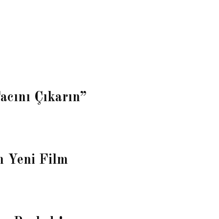
acını Çıkarın”
n Yeni Film