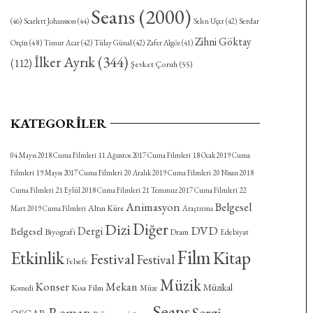
Seans
(2000)
Serdar
(46)
Scarlett Johansson
(44)
Selen Uçer
(42)
Zihni Göktay
Orçin
(48)
Timur Acar
(42)
Tülay Günal
(42)
Zafer Algöz
(41)
İlker Ayrık
(344)
(112)
Şevket Çoruh
(55)
KATEGORILER
04 Mayıs 2018 Cuma Filmleri
11 Ağustos 2017 Cuma Filmleri
18 Ocak 2019 Cuma
Filmleri
19 Mayıs 2017 Cuma Filmleri
20 Aralık 2019 Cuma Filmleri
20 Nisan 2018
Cuma Filmleri
21 Eylül 2018 Cuma Filmleri
21 Temmuz 2017 Cuma Filmleri
22
Animasyon
Belgesel
Altın Küre
Mart 2019 Cuma Filmleri
Araştırma
Diğer
Dizi
DVD
Dergi
Belgesel
Biyografi
Dram
Edebiyat
Film
Etkinlik
Kitap
Festival
Festival
Felsefe
Müzik
Konser
Mekan
Müzikal
Kısa Film
Komedi
Müze
Seans
Roman
Sergi