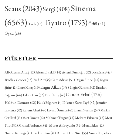
Sinema
Seans
(2043)
Sergi
(408)
(6563)
Tiyatro
(1793)
Ödül
(41)
Tarih
(16)
Öykü
(24)
ETIKETLER
Altan Erkekli
(56)
Ali Gökmen Altuğ
(42)
Ayşenil Şamlıoğlu
(42)
Boya Benek
(42)
Bradley Cooper
(53)
Cem Adrian
(51)
Brad Pitt
(45)
Doğan Altınel
(41)
Doğan
Engin Alkan
(78)
Eraslan
Emre Kınay
(49)
Şirin
(42)
Engin Gürmen
(42)
Genco Erkal
(126)
Sağlam
(64)
Erkan Can
(56)
Fırat Tanış
(46)
Haldun Dormen
(62)
Hikmet Körmükçü
(52)
Haluk Bilginer
(44)
Jennifer
Kerem Alışık
(47)
Liam Neeson
(57)
Lawrence
(42)
Levent Üzümcü
(40)
Marion
Mehmet Turgut
(48)
Meltem Erkmen
(48)
Mert
Cotillard
(43)
Matt Damon
(42)
Fırat
(51)
Murat Akkoyunlu
(56)
Michael Fassbender
(42)
Murat Şeker
(42)
Robert De Niro
(55)
Nurdan Kalınağa
(41)
Penelope Cruz
(40)
Samuel L. Jackson