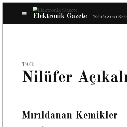
Skip
to
Elektronik Gazete
"Kültür-Sanat Rehb
content
TAG:
Nilüfer Açıkal
Mırıldanan Kemikler