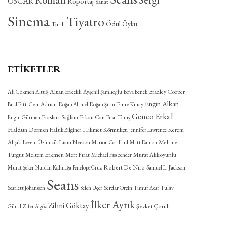
OSCAR
Röportaj
Sanat
Sinema
Tiyatro
Ödül
Öykü
Tarih
ETIKETLER
Altan Erkekli
Bradley Cooper
Ali Gökmen Altuğ
Ayşenil Şamlıoğlu
Boya Benek
Engin Alkan
Cem Adrian
Emre Kınay
Brad Pitt
Doğan Altınel
Doğan Şirin
Genco Erkal
Eraslan Sağlam
Erkan Can
Engin Gürmen
Fırat Tanış
Haldun Dormen
Hikmet Körmükçü
Kerem
Haluk Bilginer
Jennifer Lawrence
Alışık
Liam Neeson
Mehmet
Levent Üzümcü
Marion Cotillard
Matt Damon
Turgut
Meltem Erkmen
Mert Fırat
Murat Akkoyunlu
Michael Fassbender
Robert De Niro
Murat Şeker
Nurdan Kalınağa
Penelope Cruz
Samuel L. Jackson
Seans
Serdar Orçin
Scarlett Johansson
Selen Uçer
Timur Acar
Tülay
İlker Ayrık
Zihni Göktay
Şevket Çoruh
Günal
Zafer Algöz