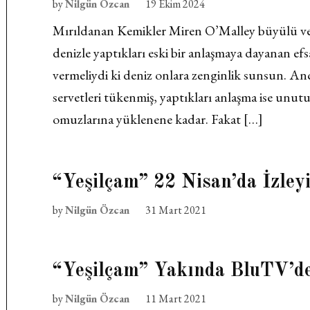
by
Nilgün Özcan
19 Ekim 2024
Mırıldanan Kemikler Miren O’Malley büyülü ve k
denizle yaptıkları eski bir anlaşmaya dayanan efs
vermeliydi ki deniz onlara zenginlik sunsun. Anc
servetleri tükenmiş, yaptıkları anlaşma ise unutu
omuzlarına yüklenene kadar. Fakat […]
“Yeşilçam” 22 Nisan’da İzleyi
by
Nilgün Özcan
31 Mart 2021
“Yeşilçam” Yakında BluTV’d
by
Nilgün Özcan
11 Mart 2021