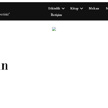
Etkinlik
Kitap
Mekan
M
eriniz"
İletişim
ın