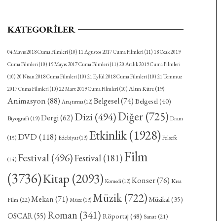
KATEGORILER
04 Mayıs 2018 Cuma Filmleri
(10)
11 Ağustos 2017 Cuma Filmleri
(11)
18 Ocak 2019
Cuma Filmleri
(10)
19 Mayıs 2017 Cuma Filmleri
(11)
20 Aralık 2019 Cuma Filmleri
(10)
20 Nisan 2018 Cuma Filmleri
(10)
21 Eylül 2018 Cuma Filmleri
(10)
21 Temmuz
Altın Küre
(19)
2017 Cuma Filmleri
(10)
22 Mart 2019 Cuma Filmleri
(10)
Animasyon
(88)
Belgesel
(74)
Belgesel
(40)
Araştırma
(12)
Diğer
(725)
Dizi
(494)
Dergi
(62)
Biyografi
(19)
Dram
Etkinlik
(1928)
DVD
(118)
(15)
Felsefe
Edebiyat
(13)
Film
Festival
(496)
Festival
(181)
(14)
(3736)
Kitap
(2093)
Konser
(76)
Kısa
Komedi
(12)
Müzik
(722)
Mekan
(71)
Müzikal
(35)
Film
(22)
Müze
(13)
Roman
(341)
OSCAR
(55)
Röportaj
(48)
Sanat
(21)