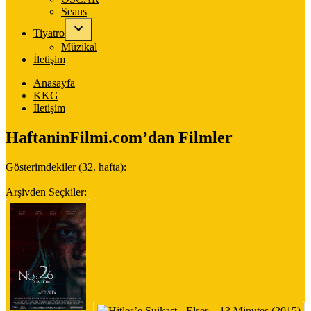
Seans
Tiyatro
Müzikal
İletişim
Anasayfa
KKG
İletişim
HaftaninFilmi.com’dan Filmler
Gösterimdekiler (32. hafta):
Arşivden Seçkiler: