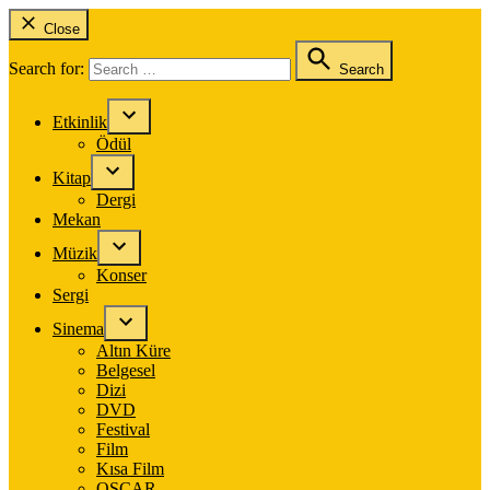
Close
Search for:
Search
Etkinlik
Ödül
Kitap
Dergi
Mekan
Müzik
Konser
Sergi
Sinema
Altın Küre
Belgesel
Dizi
DVD
Festival
Film
Kısa Film
OSCAR