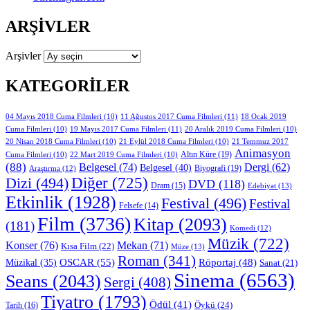
ARŞIVLER
Arşivler
KATEGORILER
11 Ağustos 2017 Cuma Filmleri
(11)
04 Mayıs 2018 Cuma Filmleri
(10)
18 Ocak 2019
19 Mayıs 2017 Cuma Filmleri
(11)
Cuma Filmleri
(10)
20 Aralık 2019 Cuma Filmleri
(10)
20 Nisan 2018 Cuma Filmleri
(10)
21 Eylül 2018 Cuma Filmleri
(10)
21 Temmuz 2017
Animasyon
Altın Küre
(19)
Cuma Filmleri
(10)
22 Mart 2019 Cuma Filmleri
(10)
(88)
Belgesel
(74)
Dergi
(62)
Belgesel
(40)
Biyografi
(19)
Araştırma
(12)
Diğer
(725)
Dizi
(494)
DVD
(118)
Dram
(15)
Edebiyat
(13)
Etkinlik
(1928)
Festival
(496)
Festival
Felsefe
(14)
Film
(3736)
Kitap
(2093)
(181)
Komedi
(12)
Müzik
(722)
Konser
(76)
Mekan
(71)
Kısa Film
(22)
Müze
(13)
Roman
(341)
OSCAR
(55)
Müzikal
(35)
Röportaj
(48)
Sanat
(21)
Sinema
(6563)
Seans
(2043)
Sergi
(408)
Tiyatro
(1793)
Ödül
(41)
Öykü
(24)
Tarih
(16)