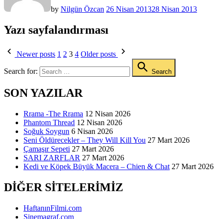
by
Nilgün Özcan
26 Nisan 2013
28 Nisan 2013
Yazı sayfalandırması
Newer posts
1
2
3
4
Older posts
Search for:
Search
SON YAZILAR
Rrama -The Rrama
12 Nisan 2026
Phantom Thread
12 Nisan 2026
Soğuk Soygun
6 Nisan 2026
Seni Öldürecekler – They Will Kill You
27 Mart 2026
Çamaşır Sepeti
27 Mart 2026
SARI ZARFLAR
27 Mart 2026
Kedi ve Köpek Büyük Macera – Chien & Chat
27 Mart 2026
DIĞER SITELERIMIZ
HaftanınFilmi.com
Sinemagraf.com