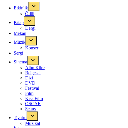
Etkinlik
Ödül
Kitap
Dergi
Mekan
Müzik
Konser
Sergi
Sinema
Altın Küre
Belgesel
Dizi
DVD
Festival
Film
Kısa Film
OSCAR
Seans
Tiyatro
Müzikal