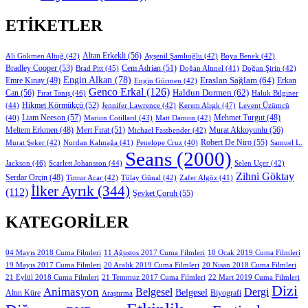
ETIKETLER
Altan Erkekli
(56)
Ali Gökmen Altuğ
(42)
Ayşenil Şamlıoğlu
(42)
Boya Benek
(42)
Bradley Cooper
(53)
Cem Adrian
(51)
Brad Pitt
(45)
Doğan Altınel
(41)
Doğan Şirin
(42)
Engin Alkan
(78)
Eraslan Sağlam
(64)
Erkan
Emre Kınay
(49)
Engin Gürmen
(42)
Genco Erkal
(126)
Can
(56)
Haldun Dormen
(62)
Fırat Tanış
(46)
Haluk Bilginer
Hikmet Körmükçü
(52)
(44)
Jennifer Lawrence
(42)
Kerem Alışık
(47)
Levent Üzümcü
Liam Neeson
(57)
Marion Cotillard
(43)
Matt Damon
(42)
Mehmet Turgut
(48)
(40)
Mert Fırat
(51)
Murat Akkoyunlu
(56)
Meltem Erkmen
(48)
Michael Fassbender
(42)
Robert De Niro
(55)
Murat Şeker
(42)
Nurdan Kalınağa
(41)
Samuel L.
Penelope Cruz
(40)
Seans
(2000)
Jackson
(46)
Scarlett Johansson
(44)
Selen Uçer
(42)
Zihni Göktay
Serdar Orçin
(48)
Timur Acar
(42)
Tülay Günal
(42)
Zafer Algöz
(41)
İlker Ayrık
(344)
(112)
Şevket Çoruh
(55)
KATEGORILER
11 Ağustos 2017 Cuma Filmleri
04 Mayıs 2018 Cuma Filmleri
18 Ocak 2019 Cuma Filmleri
19 Mayıs 2017 Cuma Filmleri
20 Aralık 2019 Cuma Filmleri
20 Nisan 2018 Cuma Filmleri
21 Eylül 2018 Cuma Filmleri
21 Temmuz 2017 Cuma Filmleri
22 Mart 2019 Cuma Filmleri
Dizi
Animasyon
Belgesel
Dergi
Belgesel
Altın Küre
Biyografi
Araştırma