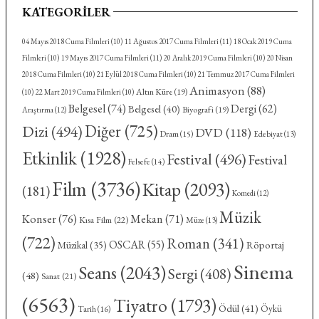
KATEGORILER
04 Mayıs 2018 Cuma Filmleri
(10)
11 Ağustos 2017 Cuma Filmleri
(11)
18 Ocak 2019 Cuma
Filmleri
(10)
19 Mayıs 2017 Cuma Filmleri
(11)
20 Aralık 2019 Cuma Filmleri
(10)
20 Nisan
2018 Cuma Filmleri
(10)
21 Eylül 2018 Cuma Filmleri
(10)
21 Temmuz 2017 Cuma Filmleri
Animasyon
(88)
Altın Küre
(19)
(10)
22 Mart 2019 Cuma Filmleri
(10)
Belgesel
(74)
Dergi
(62)
Belgesel
(40)
Biyografi
(19)
Araştırma
(12)
Diğer
(725)
Dizi
(494)
DVD
(118)
Dram
(15)
Edebiyat
(13)
Etkinlik
(1928)
Festival
(496)
Festival
Felsefe
(14)
Film
(3736)
Kitap
(2093)
(181)
Komedi
(12)
Müzik
Konser
(76)
Mekan
(71)
Kısa Film
(22)
Müze
(13)
(722)
Roman
(341)
OSCAR
(55)
Röportaj
Müzikal
(35)
Sinema
Seans
(2043)
Sergi
(408)
(48)
Sanat
(21)
(6563)
Tiyatro
(1793)
Ödül
(41)
Öykü
Tarih
(16)