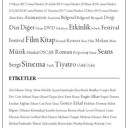
19 Mayıs 2017 Cuma Filmleri
20 Aralık 2019 Cuma Filmleri
20 Nisan 2018 Cuma Filmleri
21 Eylül 2018 Cuma Filmleri
21 Temmuz 2017 Cuma Filmleri
22 Mart 2019 Cuma Filmleri
Animasyon
Belgesel
Dergi
Belgesel
Altın Küre
Biyografi
Araştırma
Etkinlik
Diğer
Dizi
Festival
DVD
Dram
Felsefe
Edebiyat
Film
Kitap
Festival
Konser
Mekan
Kısa Film
Komedi
Müze
Seans
Müzik
Roman
OSCAR
Röportaj
Müzikal
Sanat
Sinema
Tiyatro
Sergi
Ödül
Öykü
Tarih
ETIKETLER
Altan Erkekli
Bradley Cooper
Ali Gökmen Altuğ
Ayşenil Şamlıoğlu
Boya Benek
Brad
Engin Alkan
Cem Adrian
Emre Kınay
Pitt
Doğan Altınel
Doğan Şirin
Engin Gürmen
Genco Erkal
Eraslan Sağlam
Haldun Dormen
Erkan Can
Fırat Tanış
Haluk
Hikmet Körmükçü
Kerem Alışık
Liam
Bilginer
Jennifer Lawrence
Levent Üzümcü
Neeson
Mehmet Turgut
Meltem Erkmen
Mert Fırat
Marion Cotillard
Matt Damon
Murat Akkoyunlu
Michael Fassbender
Murat Şeker
Nurdan Kalınağa
Penelope Cruz