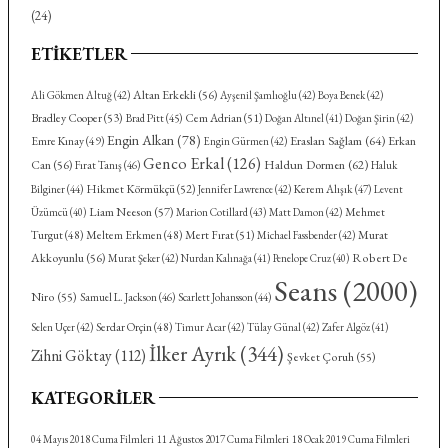
(24)
ETIKETLER
Altan Erkekli
(56)
Ali Gökmen Altuğ
(42)
Ayşenil Şamlıoğlu
(42)
Boya Benek
(42)
Bradley Cooper
(53)
Cem Adrian
(51)
Brad Pitt
(45)
Doğan Altınel
(41)
Doğan Şirin
(42)
Engin Alkan
(78)
Eraslan Sağlam
(64)
Emre Kınay
(49)
Erkan
Engin Gürmen
(42)
Genco Erkal
(126)
Haldun Dormen
(62)
Can
(56)
Fırat Tanış
(46)
Haluk
Hikmet Körmükçü
(52)
Kerem Alışık
(47)
Bilginer
(44)
Jennifer Lawrence
(42)
Levent
Liam Neeson
(57)
Mehmet
Üzümcü
(40)
Marion Cotillard
(43)
Matt Damon
(42)
Turgut
(48)
Meltem Erkmen
(48)
Mert Fırat
(51)
Murat
Michael Fassbender
(42)
Akkoyunlu
(56)
Robert De
Murat Şeker
(42)
Nurdan Kalınağa
(41)
Penelope Cruz
(40)
Seans
(2000)
Niro
(55)
Samuel L. Jackson
(46)
Scarlett Johansson
(44)
Serdar Orçin
(48)
Selen Uçer
(42)
Timur Acar
(42)
Tülay Günal
(42)
Zafer Algöz
(41)
İlker Ayrık
(344)
Zihni Göktay
(112)
Şevket Çoruh
(55)
KATEGORILER
04 Mayıs 2018 Cuma Filmleri
11 Ağustos 2017 Cuma Filmleri
18 Ocak 2019 Cuma Filmleri