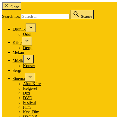
Close
Search for:
Search
Etkinlik
Ödül
Kitap
Dergi
Mekan
Müzik
Konser
Sergi
Sinema
Altın Küre
Belgesel
Dizi
DVD
Festival
Film
Kısa Film
OSCAR