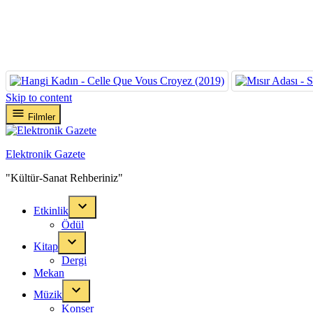
Skip to content
Filmler
Elektronik Gazete
"Kültür-Sanat Rehberiniz"
Etkinlik
Ödül
Kitap
Dergi
Mekan
Müzik
Konser