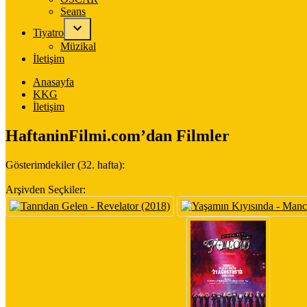
Seans
Tiyatro
Müzikal
İletişim
Anasayfa
KKG
İletişim
HaftaninFilmi.com’dan Filmler
Gösterimdekiler (32. hafta):
Arşivden Seçkiler: