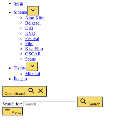
Sergi
Sinema
Altın Küre
Belgesel
Dizi
DVD
Festival
Film
Kısa Film
OSCAR
Seans
Tiyatro
Müzikal
İletişim
Open Search
Search for:
Search
Menu