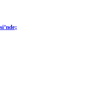
si’nde;