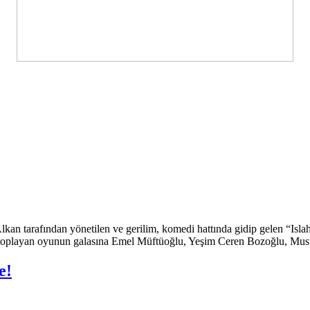
an tarafından yönetilen ve gerilim, komedi hattında gidip gelen “Islah
ni toplayan oyunun galasına Emel Müftüoğlu, Yeşim Ceren Bozoğlu, Mu
e!