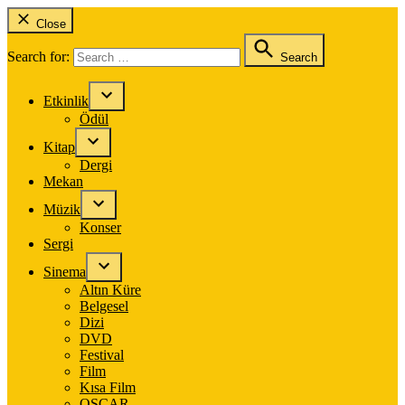
Close
Search for:
Search
Etkinlik
Ödül
Kitap
Dergi
Mekan
Müzik
Konser
Sergi
Sinema
Altın Küre
Belgesel
Dizi
DVD
Festival
Film
Kısa Film
OSCAR