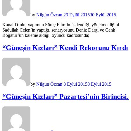
by
Nilgün Özcan
29 Eylül 2015
30 Eylül 2015
Kanal D’nin, yapımını Süreç Film’in üstlendiği, yönetmenliğini
Sadullah Celen’in yaptığı, senaryosunu Deniz Dargı ve Cenk
Boğatur’un kaleme aldığı, oyuncu kadrosunda;
“Güneşin Kızları” Kendi Rekorunu Kırdı
by
Nilgün Özcan
8 Eylül 2015
8 Eylül 2015
“Güneşin Kızları” Pazartesi’nin Birincisi.