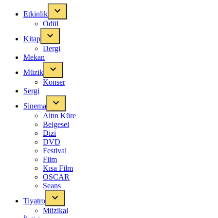
Etkinlik
Ödül
Kitap
Dergi
Mekan
Müzik
Konser
Sergi
Sinema
Altın Küre
Belgesel
Dizi
DVD
Festival
Film
Kısa Film
OSCAR
Seans
Tiyatro
Müzikal