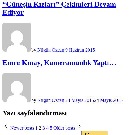
“Güneşin Kızları” Çekimleri Devam
Ediyor
by
Nilgün Özcan
9 Haziran 2015
Emre Kınay, Kameramanlık Yaptı…
by
Nilgün Özcan
24 Mayıs 2015
24 Mayıs 2015
Yazı sayfalandırması
Newer posts
1
2
3
4
5
Older posts