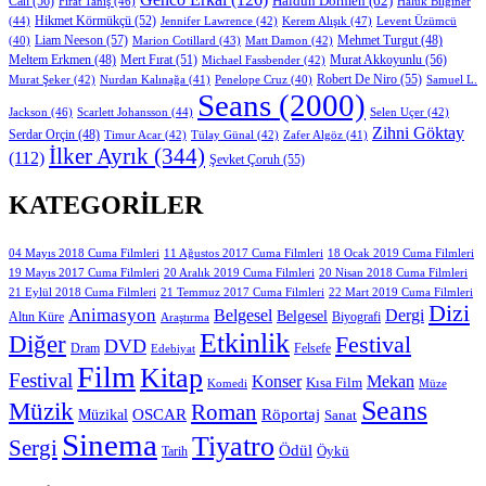
Can
(56)
Haldun Dormen
(62)
Fırat Tanış
(46)
Haluk Bilginer
Hikmet Körmükçü
(52)
(44)
Jennifer Lawrence
(42)
Kerem Alışık
(47)
Levent Üzümcü
Liam Neeson
(57)
Marion Cotillard
(43)
Matt Damon
(42)
Mehmet Turgut
(48)
(40)
Mert Fırat
(51)
Murat Akkoyunlu
(56)
Meltem Erkmen
(48)
Michael Fassbender
(42)
Robert De Niro
(55)
Murat Şeker
(42)
Nurdan Kalınağa
(41)
Samuel L.
Penelope Cruz
(40)
Seans
(2000)
Jackson
(46)
Scarlett Johansson
(44)
Selen Uçer
(42)
Zihni Göktay
Serdar Orçin
(48)
Timur Acar
(42)
Tülay Günal
(42)
Zafer Algöz
(41)
İlker Ayrık
(344)
(112)
Şevket Çoruh
(55)
KATEGORILER
11 Ağustos 2017 Cuma Filmleri
04 Mayıs 2018 Cuma Filmleri
18 Ocak 2019 Cuma Filmleri
19 Mayıs 2017 Cuma Filmleri
20 Aralık 2019 Cuma Filmleri
20 Nisan 2018 Cuma Filmleri
21 Eylül 2018 Cuma Filmleri
21 Temmuz 2017 Cuma Filmleri
22 Mart 2019 Cuma Filmleri
Dizi
Animasyon
Belgesel
Dergi
Belgesel
Altın Küre
Biyografi
Araştırma
Etkinlik
Diğer
Festival
DVD
Dram
Edebiyat
Felsefe
Film
Kitap
Festival
Konser
Mekan
Kısa Film
Komedi
Müze
Seans
Müzik
Roman
OSCAR
Müzikal
Röportaj
Sanat
Sinema
Tiyatro
Sergi
Ödül
Öykü
Tarih