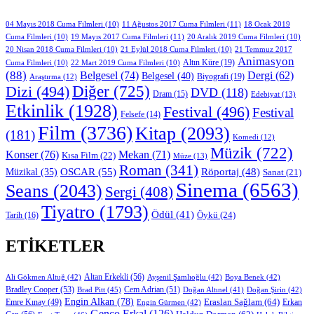
11 Ağustos 2017 Cuma Filmleri
(11)
04 Mayıs 2018 Cuma Filmleri
(10)
18 Ocak 2019
19 Mayıs 2017 Cuma Filmleri
(11)
Cuma Filmleri
(10)
20 Aralık 2019 Cuma Filmleri
(10)
20 Nisan 2018 Cuma Filmleri
(10)
21 Eylül 2018 Cuma Filmleri
(10)
21 Temmuz 2017
Animasyon
Altın Küre
(19)
Cuma Filmleri
(10)
22 Mart 2019 Cuma Filmleri
(10)
(88)
Belgesel
(74)
Dergi
(62)
Belgesel
(40)
Biyografi
(19)
Araştırma
(12)
Diğer
(725)
Dizi
(494)
DVD
(118)
Dram
(15)
Edebiyat
(13)
Etkinlik
(1928)
Festival
(496)
Festival
Felsefe
(14)
Film
(3736)
Kitap
(2093)
(181)
Komedi
(12)
Müzik
(722)
Konser
(76)
Mekan
(71)
Kısa Film
(22)
Müze
(13)
Roman
(341)
OSCAR
(55)
Müzikal
(35)
Röportaj
(48)
Sanat
(21)
Sinema
(6563)
Seans
(2043)
Sergi
(408)
Tiyatro
(1793)
Ödül
(41)
Öykü
(24)
Tarih
(16)
ETIKETLER
Altan Erkekli
(56)
Ali Gökmen Altuğ
(42)
Ayşenil Şamlıoğlu
(42)
Boya Benek
(42)
Bradley Cooper
(53)
Cem Adrian
(51)
Brad Pitt
(45)
Doğan Altınel
(41)
Doğan Şirin
(42)
Engin Alkan
(78)
Eraslan Sağlam
(64)
Erkan
Emre Kınay
(49)
Engin Gürmen
(42)
Genco Erkal
(126)