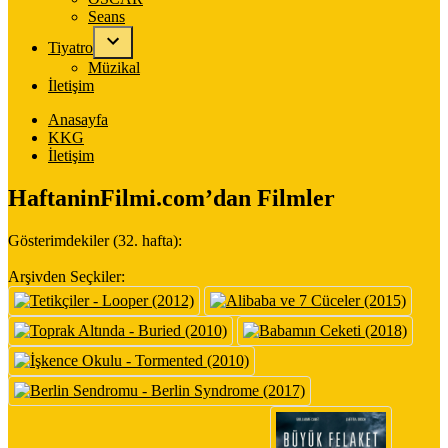
Seans
Tiyatro
Müzikal
İletişim
Anasayfa
KKG
İletişim
HaftaninFilmi.com’dan Filmler
Gösterimdekiler (32. hafta):
Arşivden Seçkiler: