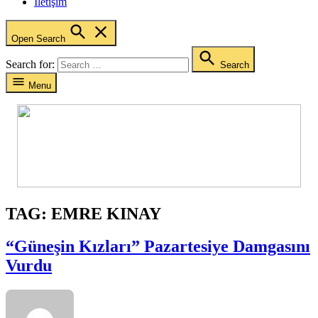
İletişim
Open Search
Search for:
Search
Menu
TAG:
EMRE KINAY
“Güneşin Kızları” Pazartesiye Damgasını
Vurdu