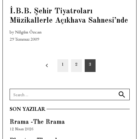
İ.B.B. Şehir Tiyatroları
Müzikallerle Açıkhava Sahnesi’nde
by
Nilgün Özcan
29 Temmuz 2009
Yazı
1
2
3
sayfalandırması
Search
for:
Search
SON YAZILAR
Rrama -The Rrama
12 Nisan 2026