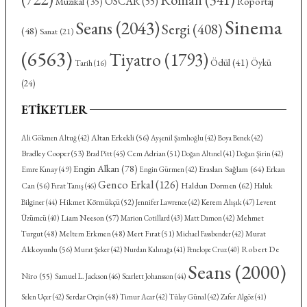
OSCAR
(55)
Röportaj
Müzikal
(35)
Sinema
Seans
(2043)
Sergi
(408)
(48)
Sanat
(21)
(6563)
Tiyatro
(1793)
Ödül
(41)
Öykü
Tarih
(16)
(24)
ETIKETLER
Altan Erkekli
(56)
Ali Gökmen Altuğ
(42)
Ayşenil Şamlıoğlu
(42)
Boya Benek
(42)
Bradley Cooper
(53)
Cem Adrian
(51)
Brad Pitt
(45)
Doğan Altınel
(41)
Doğan Şirin
(42)
Engin Alkan
(78)
Eraslan Sağlam
(64)
Emre Kınay
(49)
Erkan
Engin Gürmen
(42)
Genco Erkal
(126)
Haldun Dormen
(62)
Can
(56)
Fırat Tanış
(46)
Haluk
Hikmet Körmükçü
(52)
Kerem Alışık
(47)
Bilginer
(44)
Jennifer Lawrence
(42)
Levent
Liam Neeson
(57)
Mehmet
Üzümcü
(40)
Marion Cotillard
(43)
Matt Damon
(42)
Turgut
(48)
Meltem Erkmen
(48)
Mert Fırat
(51)
Murat
Michael Fassbender
(42)
Akkoyunlu
(56)
Robert De
Murat Şeker
(42)
Nurdan Kalınağa
(41)
Penelope Cruz
(40)
Seans
(2000)
Niro
(55)
Samuel L. Jackson
(46)
Scarlett Johansson
(44)
Serdar Orçin
(48)
Selen Uçer
(42)
Timur Acar
(42)
Tülay Günal
(42)
Zafer Algöz
(41)