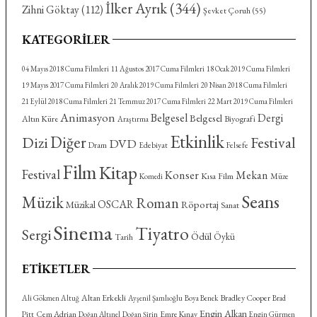
İlker Ayrık
(344)
Zihni Göktay
(112)
Şevket Çoruh
(55)
KATEGORILER
04 Mayıs 2018 Cuma Filmleri
11 Ağustos 2017 Cuma Filmleri
18 Ocak 2019 Cuma Filmleri
19 Mayıs 2017 Cuma Filmleri
20 Aralık 2019 Cuma Filmleri
20 Nisan 2018 Cuma Filmleri
21 Eylül 2018 Cuma Filmleri
21 Temmuz 2017 Cuma Filmleri
22 Mart 2019 Cuma Filmleri
Animasyon
Belgesel
Dergi
Belgesel
Altın Küre
Biyografi
Araştırma
Etkinlik
Diğer
Dizi
Festival
DVD
Dram
Felsefe
Edebiyat
Film
Kitap
Festival
Konser
Mekan
Kısa Film
Komedi
Müze
Seans
Müzik
Roman
OSCAR
Röportaj
Müzikal
Sanat
Sinema
Tiyatro
Sergi
Ödül
Öykü
Tarih
ETIKETLER
Altan Erkekli
Bradley Cooper
Ali Gökmen Altuğ
Ayşenil Şamlıoğlu
Boya Benek
Brad
Engin Alkan
Cem Adrian
Emre Kınay
Pitt
Doğan Altınel
Doğan Şirin
Engin Gürmen