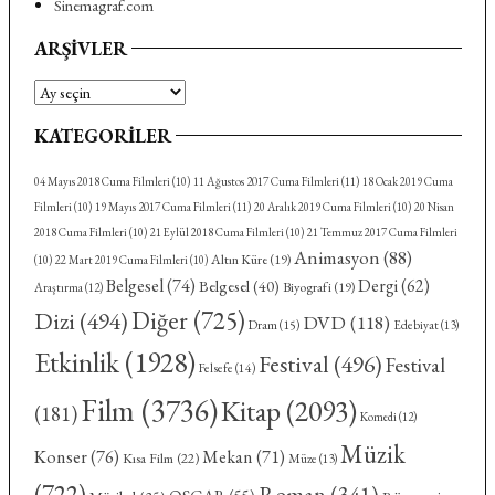
Sinemagraf.com
ARŞIVLER
Arşivler
KATEGORILER
04 Mayıs 2018 Cuma Filmleri
(10)
11 Ağustos 2017 Cuma Filmleri
(11)
18 Ocak 2019 Cuma
Filmleri
(10)
19 Mayıs 2017 Cuma Filmleri
(11)
20 Aralık 2019 Cuma Filmleri
(10)
20 Nisan
2018 Cuma Filmleri
(10)
21 Eylül 2018 Cuma Filmleri
(10)
21 Temmuz 2017 Cuma Filmleri
Animasyon
(88)
Altın Küre
(19)
(10)
22 Mart 2019 Cuma Filmleri
(10)
Belgesel
(74)
Dergi
(62)
Belgesel
(40)
Biyografi
(19)
Araştırma
(12)
Diğer
(725)
Dizi
(494)
DVD
(118)
Dram
(15)
Edebiyat
(13)
Etkinlik
(1928)
Festival
(496)
Festival
Felsefe
(14)
Film
(3736)
Kitap
(2093)
(181)
Komedi
(12)
Müzik
Konser
(76)
Mekan
(71)
Kısa Film
(22)
Müze
(13)
(722)
Roman
(341)