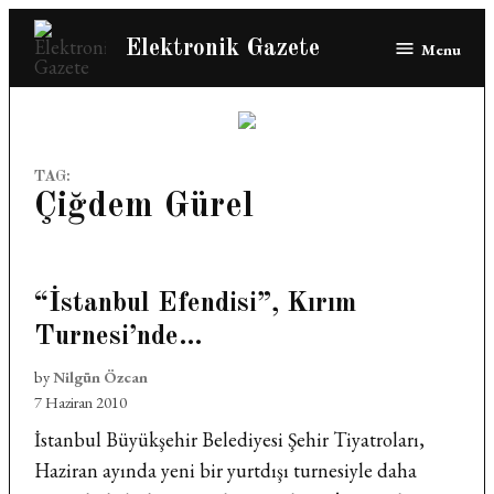
Skip
Elektronik Gazete
Menu
to
content
TAG:
Çiğdem Gürel
“İstanbul Efendisi”, Kırım
Turnesi’nde…
by
Nilgün Özcan
7 Haziran 2010
İstanbul Büyükşehir Belediyesi Şehir Tiyatroları,
Haziran ayında yeni bir yurtdışı turnesiyle daha