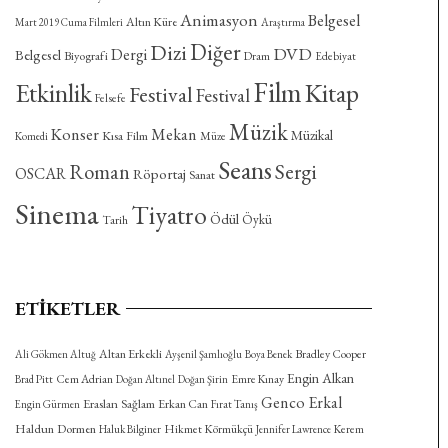
Animasyon
Belgesel
Altın Küre
Mart 2019 Cuma Filmleri
Araştırma
Diğer
Dizi
DVD
Dergi
Belgesel
Biyografi
Dram
Edebiyat
Film
Etkinlik
Kitap
Festival
Festival
Felsefe
Müzik
Konser
Mekan
Müzikal
Kısa Film
Komedi
Müze
Seans
Roman
Sergi
OSCAR
Röportaj
Sanat
Sinema
Tiyatro
Ödül
Öykü
Tarih
ETIKETLER
Altan Erkekli
Bradley Cooper
Ali Gökmen Altuğ
Ayşenil Şamlıoğlu
Boya Benek
Engin Alkan
Cem Adrian
Emre Kınay
Brad Pitt
Doğan Altınel
Doğan Şirin
Genco Erkal
Eraslan Sağlam
Erkan Can
Engin Gürmen
Fırat Tanış
Haldun Dormen
Hikmet Körmükçü
Kerem
Haluk Bilginer
Jennifer Lawrence