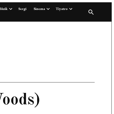
üzik
Sergi
Sinema
Tiyatro
Open
Search
Woods)