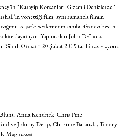
ney’in “Karayip Korsanları: Gizemli Denizlerde”
rshall’ın yönettiği film, aynı zamanda filmin
ğinin ve şarkı sözlerininin sahibi efsanevi besteci
kaline dayanıyor. Yapımcıları John DeLuca,
 “Sihirli Orman” 20 Şubat 2015 tarihinde vizyona
 Blunt, Anna Kendrick, Chris Pine,
wford ve Johnny Depp, Christine Baranski, Tammy
lly Magnussen