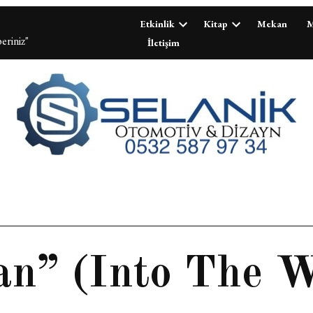
Etkinlik
Kitap
Mekan
M
eriniz"
İletişim
an” (Into The 