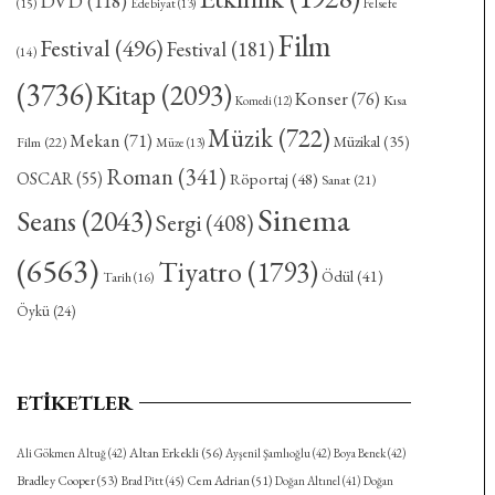
DVD
(118)
(15)
Felsefe
Edebiyat
(13)
Film
Festival
(496)
Festival
(181)
(14)
(3736)
Kitap
(2093)
Konser
(76)
Kısa
Komedi
(12)
Müzik
(722)
Mekan
(71)
Müzikal
(35)
Film
(22)
Müze
(13)
Roman
(341)
OSCAR
(55)
Röportaj
(48)
Sanat
(21)
Sinema
Seans
(2043)
Sergi
(408)
(6563)
Tiyatro
(1793)
Ödül
(41)
Tarih
(16)
Öykü
(24)
ETIKETLER
Altan Erkekli
(56)
Ali Gökmen Altuğ
(42)
Ayşenil Şamlıoğlu
(42)
Boya Benek
(42)
Bradley Cooper
(53)
Cem Adrian
(51)
Brad Pitt
(45)
Doğan Altınel
(41)
Doğan