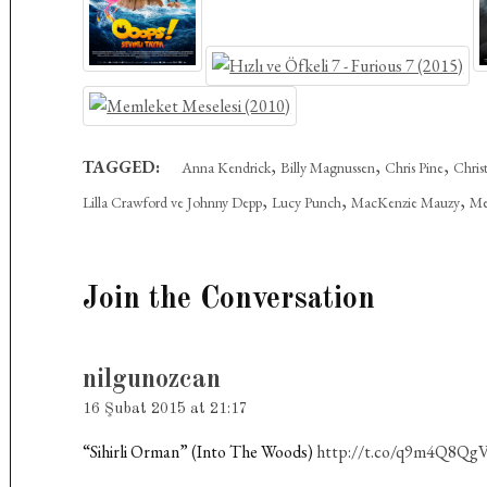
,
,
,
TAGGED:
Anna Kendrick
Billy Magnussen
Chris Pine
Chris
,
,
,
Lilla Crawford ve Johnny Depp
Lucy Punch
MacKenzie Mauzy
Me
Join the Conversation
says:
nilgunozcan
16 Şubat 2015 at 21:17
“Sihirli Orman” (Into The Woods)
http://t.co/q9m4Q8Qg