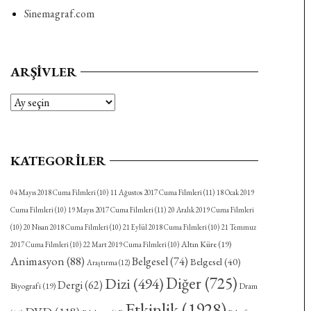
Sinemagraf.com
ARŞIVLER
Arşivler
KATEGORILER
04 Mayıs 2018 Cuma Filmleri
(10)
11 Ağustos 2017 Cuma Filmleri
(11)
18 Ocak 2019
Cuma Filmleri
(10)
19 Mayıs 2017 Cuma Filmleri
(11)
20 Aralık 2019 Cuma Filmleri
(10)
20 Nisan 2018 Cuma Filmleri
(10)
21 Eylül 2018 Cuma Filmleri
(10)
21 Temmuz
Altın Küre
(19)
2017 Cuma Filmleri
(10)
22 Mart 2019 Cuma Filmleri
(10)
Animasyon
(88)
Belgesel
(74)
Belgesel
(40)
Araştırma
(12)
Diğer
(725)
Dizi
(494)
Dergi
(62)
Biyografi
(19)
Dram
Etkinlik
(1928)