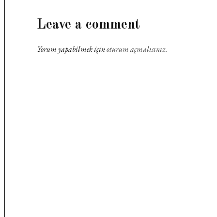
Leave
Leave a comment
a
Yorum yapabilmek için
oturum açmalısınız
.
comment