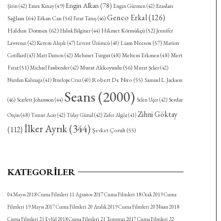
Engin Alkan
(78)
Eraslan
Emre Kınay
(49)
Şirin
(42)
Engin Gürmen
(42)
Genco Erkal
(126)
Sağlam
(64)
Erkan Can
(56)
Fırat Tanış
(46)
Haldun Dormen
(62)
Hikmet Körmükçü
(52)
Haluk Bilginer
(44)
Jennifer
Kerem Alışık
(47)
Liam Neeson
(57)
Lawrence
(42)
Levent Üzümcü
(40)
Marion
Mehmet Turgut
(48)
Meltem Erkmen
(48)
Mert
Cotillard
(43)
Matt Damon
(42)
Fırat
(51)
Murat Akkoyunlu
(56)
Michael Fassbender
(42)
Murat Şeker
(42)
Robert De Niro
(55)
Nurdan Kalınağa
(41)
Penelope Cruz
(40)
Samuel L. Jackson
Seans
(2000)
Serdar
(46)
Scarlett Johansson
(44)
Selen Uçer
(42)
Zihni Göktay
Orçin
(48)
Timur Acar
(42)
Tülay Günal
(42)
Zafer Algöz
(41)
İlker Ayrık
(344)
(112)
Şevket Çoruh
(55)
KATEGORILER
04 Mayıs 2018 Cuma Filmleri
11 Ağustos 2017 Cuma Filmleri
18 Ocak 2019 Cuma
Filmleri
19 Mayıs 2017 Cuma Filmleri
20 Aralık 2019 Cuma Filmleri
20 Nisan 2018
Cuma Filmleri
21 Eylül 2018 Cuma Filmleri
21 Temmuz 2017 Cuma Filmleri
22