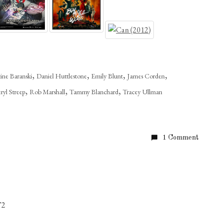
,
,
,
,
tine Baranski
Daniel Huttlestone
Emily Blunt
James Corden
,
,
,
ryl Streep
Rob Marshall
Tammy Blanchard
Tracey Ullman
1 Comment
V2