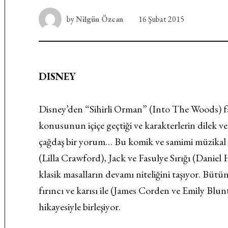
by
Nilgün Özcan
16 Şubat 2015
DISNEY
Disney’den “Sihirli Orman” (Into The Woods) fa
konusunun içiçe geçtiği ve karakterlerin dilek ve
çağdaş bir yorum… Bu komik ve samimi müzikal S
(Lilla Crawford), Jack ve Fasulye Sırığı (Danie
klasik masalların devamı niteliğini taşıyor. Bütün
fırıncı ve karısı ile (James Corden ve Emily Blu
hikayesiyle birleşiyor.