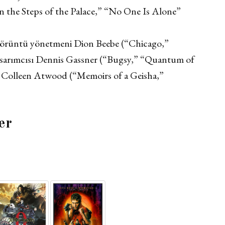
On the Steps of the Palace,” “No One Is Alone”
Görüntü yönetmeni Dion Beebe (“Chicago,”
asarımcısı Dennis Gassner (“Bugsy,” “Quantum of
ı Colleen Atwood (“Memoirs of a Geisha,”
.
er