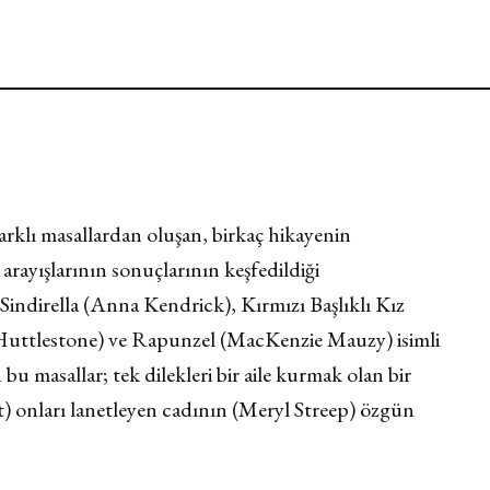
rklı masallardan oluşan, birkaç hikayenin
 arayışlarının sonuçlarının keşfedildiği
indirella (Anna Kendrick), Kırmızı Başlıklı Kız
l Huttlestone) ve Rapunzel (MacKenzie Mauzy) isimli
 bu masallar; tek dilekleri bir aile kurmak olan bir
nt) onları lanetleyen cadının (Meryl Streep) özgün