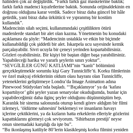
hâlinden çok az değiştirdik. “Farklı farklı gaz maskelerine baktık;
farklı farklı madenci kıyafetlerine baktık. Sonunda orijinaldekinin en
doğrusu olduğuna karar verdik. Sadece biraz daha güncel bir hâle
getirdik, yani biraz daha ürkütücü ve yıpranmış bir kostüm
kullandık”.
Madencinin silah seçimi, kullanımındaki çeşitlilikten ötürü
madenlerde standart bir alet olan kazma. Yönetmenin bu konudaki
açıklaması da şöyle: “Madencinin ustalıkla ve etkin bir biçimde
kullanabildiği çok şiddetli bir alet. Iskarpela ucu sayesinde kemik
parçalayabilir. Sivri ucuyla bir çeneyi yerinden kopartabilirsiniz.
Gözleri oyabilirsiniz. Bir kişiyi bir baştan diğer başa yarabilirsiniz.
Yapabileceği harika ve yararlı şeylerin sınırı yoktur”.
“SEVGİLİLER GÜNÜ KATLİAMI”nin “kanlı” bölümünü
gerçekleştirmekle sorumlu kişi Gary Tunnicliffe’ti. Korku filmlerinin
ve özel makyaj efektlerinin oldum olası hayranı olan Tunnicliffe,
yeteneklerini geliştirmeye Londra’da Image Animation adına
Pinewood Stüdyoları’nda başladı. “‘Bıçaklanıyor’ ya da ‘kafası
kopartılıyor’ gibi şeyler yazan senaryolar okuduğumda, bunlar için
yapabileceğimiz daha ilginç şeyler olduğunu düşünmüştüm hep.
Karanlık bir sinema salonunda oturup kendi görev aldığım bir filmi
izlemeyi, ‘öldürme sahnesini’ beklemeyi ve insanların havayı
içlerine çektiklerini, ya da kızların hatta erkeklerin elleriyle gözlerini
kapattıklarını görmeyi çok seviyorum. ‘Sihirbazın prestiji’ neyse
onun sinemadaki karşılığı da işte bu”.
“Bu ikonlaşmış katiliyle 80’lerin klasikleşmiş korku filmini yeniden