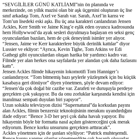
“SEVGİLİLER GÜNÜ KATLİAMI”nin ön planında ve
merkezinde, on yıllık mazisi olan bir aşk üçgenini oluşturan üç lise
sınıf arkadaşı Tom, Axel ve Sarah var. Sarah, Axel’in karısı ve
Tom’un lisedeki eski aşkı. Bu üç ana karakteri canlandıran Jensen
Ackles, Kerr Smith ve Jaime King’e eşlik eden oyuncu kadrosunda
hem Hollywwod’da ayak sesleri duyulmaya başlayan en seksi genç
oyunculardan bazıları, hem de çok deneyimli isimler yer alıyor.
“Jensen, Jaime ve Kerr karakterlere büyük derinlik kattılar” diyor
Lussier ve ekliyor: “Ayrıca, Kevin Tighe, Tom Atkins ve Edi
Gathegi gibi oyunculardan oluşan harika bir yardımcı kadro var.
Filmde yer alan herkes ona sayfalarda yer alandan çok daha fazlasını
kattı”.
Jensen Ackles filmde hikayenin lokomotifi Tom Hanniger’ı
canlandırıyor. “Tom bitmemiş bazı şeylerle yüzleşmek için bu küçük
kasabaya geri dönüyor” diyen yönetmen, şöyle devam ediyor:
“Jensen’da çok doğal bir cazibe var. Zarafeti ve duruşuyla perdeye
gerçekten çok yakışıyor. Bu da onu zorluklar karşısında kendisi için
inanılmaz sempati duyulan biri yapıyor”.
Uzun soluklu televizyon dizisi “Supernatural”da korkudan payını
alan Ackles, filmin benzersiz teknolojisinin merakını uyandırdığını
ifade ediyor: “Bence 3-D her şeyi çok daha havalı yapıyor. Bu
hikayenin böyle bir formatta nasıl açılım göstereceğini çok merak
ediyorum. Bence korku unsurunu gerçekten arttıracak”.
Ackles yönetmen için de şunları söylüyor: “Patrick muhteşemdi.
Bence kurgu yapmış olanlar yönetmenlikte çok başarılı oluyorlar