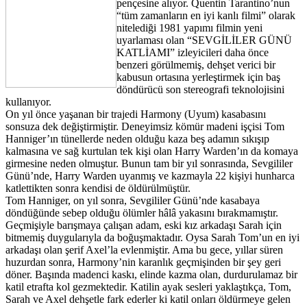
pençesine alıyor. Quentin Tarantino’nun
“tüm zamanların en iyi kanlı filmi” olarak
nitelediği 1981 yapımı filmin yeni
uyarlaması olan “SEVGİLİLER GÜNÜ
KATLİAMI” izleyicileri daha önce
benzeri görülmemiş, dehşet verici bir
kabusun ortasına yerleştirmek için baş
döndürücü son stereografi teknolojisini
kullanıyor.
On yıl önce yaşanan bir trajedi Harmony (Uyum) kasabasını
sonsuza dek değiştirmiştir. Deneyimsiz kömür madeni işçisi Tom
Hanniger’ın tünellerde neden olduğu kaza beş adamın sıkışıp
kalmasına ve sağ kurtulan tek kişi olan Harry Warden’ın da komaya
girmesine neden olmuştur. Bunun tam bir yıl sonrasında, Sevgililer
Günü’nde, Harry Warden uyanmış ve kazmayla 22 kişiyi hunharca
katlettikten sonra kendisi de öldürülmüştür.
Tom Hanniger, on yıl sonra, Sevgililer Günü’nde kasabaya
döndüğünde sebep olduğu ölümler hâlâ yakasını bırakmamıştır.
Geçmişiyle barışmaya çalışan adam, eski kız arkadaşı Sarah için
bitmemiş duygularıyla da boğuşmaktadır. Oysa Sarah Tom’un en iyi
arkadaşı olan şerif Axel’la evlenmiştir. Ama bu gece, yıllar süren
huzurdan sonra, Harmony’nin karanlık geçmişinden bir şey geri
döner. Başında madenci kaskı, elinde kazma olan, durdurulamaz bir
katil etrafta kol gezmektedir. Katilin ayak sesleri yaklaştıkça, Tom,
Sarah ve Axel dehşetle fark ederler ki katil onları öldürmeye gelen