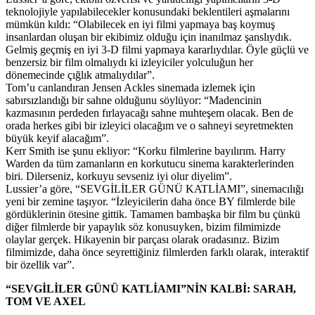
teknolojiyle yapılabilecekler konusundaki beklentileri aşmalarını
mümkün kıldı: “Olabilecek en iyi filmi yapmaya baş koymuş
insanlardan oluşan bir ekibimiz olduğu için inanılmaz şanslıydık.
Gelmiş geçmiş en iyi 3-D filmi yapmaya kararlıydılar. Öyle güçlü ve
benzersiz bir film olmalıydı ki izleyiciler yolculuğun her
dönemecinde çığlık atmalıydılar”.
Tom’u canlandıran Jensen Ackles sinemada izlemek için
sabırsızlandığı bir sahne olduğunu söylüyor: “Madencinin
kazmasının perdeden fırlayacağı sahne muhteşem olacak. Ben de
orada herkes gibi bir izleyici olacağım ve o sahneyi seyretmekten
büyük keyif alacağım”.
Kerr Smith ise şunu ekliyor: “Korku filmlerine bayılırım. Harry
Warden da tüm zamanların en korkutucu sinema karakterlerinden
biri. Dilerseniz, korkuyu sevseniz iyi olur diyelim”.
Lussier’a göre, “SEVGİLİLER GÜNÜ KATLİAMI”, sinemacılığı
yeni bir zemine taşıyor. “İzleyicilerin daha önce BY filmlerde bile
gördüklerinin ötesine gittik. Tamamen bambaşka bir film bu çünkü
diğer filmlerde bir yapaylık söz konusuyken, bizim filmimizde
olaylar gerçek. Hikayenin bir parçası olarak oradasınız. Bizim
filmimizde, daha önce seyrettiğiniz filmlerden farklı olarak, interaktif
bir özellik var”.
“SEVGİLİLER GÜNÜ KATLİAMI”NİN KALBİ: SARAH,
TOM VE AXEL