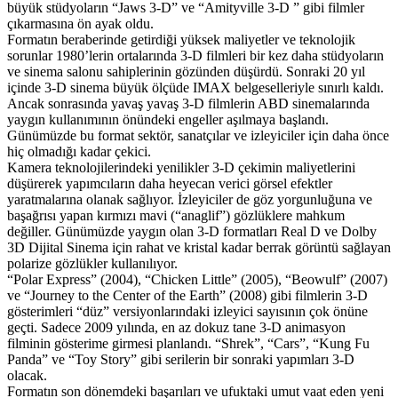
büyük stüdyoların “Jaws 3-D” ve “Amityville 3-D ” gibi filmler
çıkarmasına ön ayak oldu.
Formatın beraberinde getirdiği yüksek maliyetler ve teknolojik
sorunlar 1980’lerin ortalarında 3-D filmleri bir kez daha stüdyoların
ve sinema salonu sahiplerinin gözünden düşürdü. Sonraki 20 yıl
içinde 3-D sinema büyük ölçüde IMAX belgeselleriyle sınırlı kaldı.
Ancak sonrasında yavaş yavaş 3-D filmlerin ABD sinemalarında
yaygın kullanımının önündeki engeller aşılmaya başlandı.
Günümüzde bu format sektör, sanatçılar ve izleyiciler için daha önce
hiç olmadığı kadar çekici.
Kamera teknolojilerindeki yenilikler 3-D çekimin maliyetlerini
düşürerek yapımcıların daha heyecan verici görsel efektler
yaratmalarına olanak sağlıyor. İzleyiciler de göz yorgunluğuna ve
başağrısı yapan kırmızı mavi (“anaglif”) gözlüklere mahkum
değiller. Günümüzde yaygın olan 3-D formatları Real D ve Dolby
3D Dijital Sinema için rahat ve kristal kadar berrak görüntü sağlayan
polarize gözlükler kullanılıyor.
“Polar Express” (2004), “Chicken Little” (2005), “Beowulf” (2007)
ve “Journey to the Center of the Earth” (2008) gibi filmlerin 3-D
gösterimleri “düz” versiyonlarındaki izleyici sayısının çok önüne
geçti. Sadece 2009 yılında, en az dokuz tane 3-D animasyon
filminin gösterime girmesi planlandı. “Shrek”, “Cars”, “Kung Fu
Panda” ve “Toy Story” gibi serilerin bir sonraki yapımları 3-D
olacak.
Formatın son dönemdeki başarıları ve ufuktaki umut vaat eden yeni