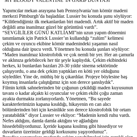
“MY BLOODY VALENTINE”IN GARİP DÜNYASI
Yapımcılar mekan arayışına batı Pennsylvania’nın kömür madeni
merkezi Pittsburgh’da başladılar. Lussier bu konuda şunu söylüyor:
“Kilitlendiğimiz ilk mekanlardan biri madendi. Artık aktif bir maden
değildi ama inanılmaz güzel bir görüntüsü vardı”.
“SEVGİLİLER GÜNÜ KATLİAMI”nin uzun yapım dönemini
tanımlamak için Patrick Lussier’ın kullandığı “zulüm” kelimesi
çekim ve oyuncu ekibine kömür madenindeki yaşamın nasıl
olduğuna dair ipucu verdi. Yönetmen bu konuda şunları söylüyor:
“Maden inanılmaz klostrofobik ve çok nemli bir yer. Her an çamurla
ve aklınıza gelebilecek her tür şeyle kaplıydık. Çekim ekibindeki
herkes, ki bunlardan bazıları 20-30 yıldır sinema sektöründe
çalışıyordu, o ana dek çekim yaptıkları en kötü yer olduğunu
söylediler. Yine de, müthiş bir iş çıkardılar. Projeye böylesine baş
koymuş insanlarla çalıştığımız için son derece şanslıydık”.
Filmin kritik sahnelerinden bir çoğunun çekildiği maden kuyusunun
tavanı o kadar alçaktı ki oyuncular ve çekim ekibi çoğu zaman
ayakta durmakta zorlanıyorlardı. Yönetmen, “Bu sayede
karakterlerimizin kapana kısıldığı, hikayenin en can alıcı
bölümlerinden biri için kesinlikle son derece klostrofobik bir ortam
yaratabildik” diyor Lussier ve ekliyor: “Madenin kendi ruhu vardı.
Nefes aldığını, damla damla aktığını ve ağladığını
hissedebiliyordunuz. İçeride kapana kısılmış gibi hissediyor ve
duvarların üzerinize geldiği korkusunu yaşıyordunuz”.