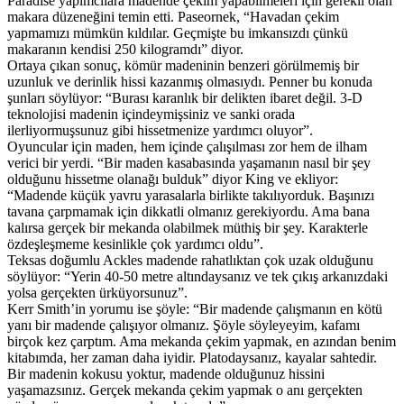
Paradise yapımcılara madende çekim yapabilmeleri için gerekli olan
makara düzeneğini temin etti. Paseornek, “Havadan çekim
yapmamızı mümkün kıldılar. Geçmişte bu imkansızdı çünkü
makaranın kendisi 250 kilogramdı” diyor.
Ortaya çıkan sonuç, kömür madeninin benzeri görülmemiş bir
uzunluk ve derinlik hissi kazanmış olmasıydı. Penner bu konuda
şunları söylüyor: “Burası karanlık bir delikten ibaret değil. 3-D
teknolojisi madenin içindeymişsiniz ve sanki orada
ilerliyormuşsunuz gibi hissetmenize yardımcı oluyor”.
Oyuncular için maden, hem içinde çalışılması zor hem de ilham
verici bir yerdi. “Bir maden kasabasında yaşamanın nasıl bir şey
olduğunu hissetme olanağı bulduk” diyor King ve ekliyor:
“Madende küçük yavru yarasalarla birlikte takılıyorduk. Başınızı
tavana çarpmamak için dikkatli olmanız gerekiyordu. Ama bana
kalırsa gerçek bir mekanda olabilmek müthiş bir şey. Karakterle
özdeşleşmeme kesinlikle çok yardımcı oldu”.
Teksas doğumlu Ackles madende rahatlıktan çok uzak olduğunu
söylüyor: “Yerin 40-50 metre altındaysanız ve tek çıkış arkanızdaki
yolsa gerçekten ürküyorsunuz”.
Kerr Smith’in yorumu ise şöyle: “Bir madende çalışmanın en kötü
yanı bir madende çalışıyor olmanız. Şöyle söyleyeyim, kafamı
birçok kez çarptım. Ama mekanda çekim yapmak, en azından benim
kitabımda, her zaman daha iyidir. Platodaysanız, kayalar sahtedir.
Bir madenin kokusu yoktur, madende olduğunuz hissini
yaşamazsınız. Gerçek mekanda çekim yapmak o anı gerçekten