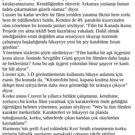
kiralayamazsınız. Kendiliğinden oluverir. Arkanıza yaslanıp bunun
tadını çıkarmaktan güzeli olamaz” diyor.
Lussier bu kadar sevilen bir filmi yeniden yaratma fikrini hem zorlu
hem de ödüllendirici buldu. Kendisi de 49. paralelin kuzeyinden
olan yönetmen bu konuda şunları söylüyor: “Film bir Kanada ikonu.
Projede yer alma teklifi beni hazırlıksız yakaladı. Dahil olmak
istediğimden emin değildim ama senaryoyu okuyup üzerinde
çalışmaya başladığımda hikayeye yeni bir şey katabilme fırsatı
gördüm”.
Yönetmen sözlerini şöyle sürdürüyor: “Film harika bir aşk üçgenini
konu alıyor. İsminde Sevgililer Günü geçen bir filmden daha başka
ne beklersiniz? Ama bu aşk üçgeni yolundan biraz şaşıyor ve kanlı
bir hâl alıyor”.
Lussier için, 3-D görüntülemenin kullanımı hikaye anlatımı için
esastı. Bu konuda da, “Klostrofobi hissi, kapana kısılma hissi ve
dehşet hissi izleyicilerin daha önce görmediği bir noktaya çıkıyor”
diyor.
Korku ustası Craven’la yıllarca birlikte çalışmanın, kendisine,
zorlayıcı bir korku filmi yaratmak için karakterlerin önde geldiğini
öğrettiğini belirten yönetmen, şunları söylüyor: “Wes’in tüm filmleri
karakter merkezlidir. Karakterleri ve hikayeyi ön planda
tuttuğunuzda, korku, sahnelerde çıkan kandan çok olaylardan
kaynaklanır”.
Harmony’nin şerifi Axel rolündeki Kerr Smith yönetmenin korku
türünün bilindik sınırlarını aşmaktaki çabasını takdir ettiğini