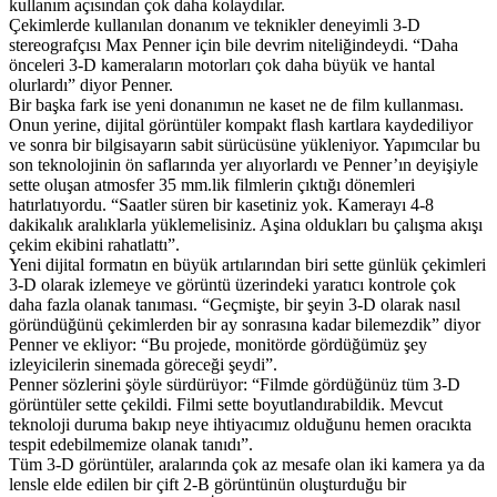
kullanım açısından çok daha kolaydılar.
Çekimlerde kullanılan donanım ve teknikler deneyimli 3-D
stereografçısı Max Penner için bile devrim niteliğindeydi. “Daha
önceleri 3-D kameraların motorları çok daha büyük ve hantal
olurlardı” diyor Penner.
Bir başka fark ise yeni donanımın ne kaset ne de film kullanması.
Onun yerine, dijital görüntüler kompakt flash kartlara kaydediliyor
ve sonra bir bilgisayarın sabit sürücüsüne yükleniyor. Yapımcılar bu
son teknolojinin ön saflarında yer alıyorlardı ve Penner’ın deyişiyle
sette oluşan atmosfer 35 mm.lik filmlerin çıktığı dönemleri
hatırlatıyordu. “Saatler süren bir kasetiniz yok. Kamerayı 4-8
dakikalık aralıklarla yüklemelisiniz. Aşina oldukları bu çalışma akışı
çekim ekibini rahatlattı”.
Yeni dijital formatın en büyük artılarından biri sette günlük çekimleri
3-D olarak izlemeye ve görüntü üzerindeki yaratıcı kontrole çok
daha fazla olanak tanıması. “Geçmişte, bir şeyin 3-D olarak nasıl
göründüğünü çekimlerden bir ay sonrasına kadar bilemezdik” diyor
Penner ve ekliyor: “Bu projede, monitörde gördüğümüz şey
izleyicilerin sinemada göreceği şeydi”.
Penner sözlerini şöyle sürdürüyor: “Filmde gördüğünüz tüm 3-D
görüntüler sette çekildi. Filmi sette boyutlandırabildik. Mevcut
teknoloji duruma bakıp neye ihtiyacımız olduğunu hemen oracıkta
tespit edebilmemize olanak tanıdı”.
Tüm 3-D görüntüler, aralarında çok az mesafe olan iki kamera ya da
lensle elde edilen bir çift 2-B görüntünün oluşturduğu bir