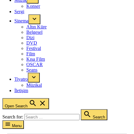
Müzik
Konser
Sergi
Sinema
Altın Küre
Belgesel
Dizi
DVD
Festival
Film
Kısa Film
OSCAR
Seans
Tiyatro
Müzikal
İletişim
Open Search
Search for:
Search
Menu