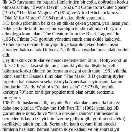
İlk 3-D furyasının en başarılı filmlerinden bir çoğu, doğrudan korku
olmasalar bile, “Bwana Devil” (1952), “It Came from Outer Space”
(1953), “The Mad Magician” (1954) ve Alfred Hitchcock imzalı
“Dial M for Murder” (1954) gibi yakın türde yapıtlardı.
3-D korku şöleninin belki de en dikkat çeken yapımı, yarı insan yarı
balık şeklinde tarih öncesi bir yaratığın tehdidi altındaki bir grup
arkeologu konu alan “The Creature from the Black Lagoon”du
(1954). Filmin 3-D görüntü yönetimi sınırlı ama akılda kalıcıydı.
Ardından iki devam filmi yapıldı ve başrolü çeken Balık-İnsan
karakteri haklı olarak Universal’ın ünlü canavarları arasındaki yerini
aldı.
Çeşitli teknik zorluklar ve maddi nedenlerden ötürü, Hollywood’un
ilk 3-D furyası kısa sürdü, ama sonraki yıllarda düşük bütçeli
bağımsız korku filmleri bu formatın ateşini canlı tuttu. 1961 yılında,
ikinci sınıf bir Kanada filmi olan “The Mask” 3-D çekilmiş tüyler
ürpertici halüsinasyon sekanslarıyla Amerikan seyircisinin kanını
dondurdu. “Andy Warhol’s Frankenstein” (1973) üç boyutlu
korkuyu 70’lerin bir diğer popüler türü olan örtülü erotizmle
birleştirdi.
1980’lerin başlarında, üç boyutlu öcü adamlar sinemada bir kez
daha öne çıktılar. “Friday the 13th Part III” (1982) yenilikçi 3­B
görüntülerle doluydu ve “lensin ötesine uzanma” (bir nesnenin
perdeden fırlayıp izleyicinin üzerine gidiyor gibi görünmesi efekti)
özelliğiyle takdir topladı. Serinin bu kanlı devam filmi önceki
filmlerin hasılatını hemen hemen ikiye katladı ve bir sonraki yıl