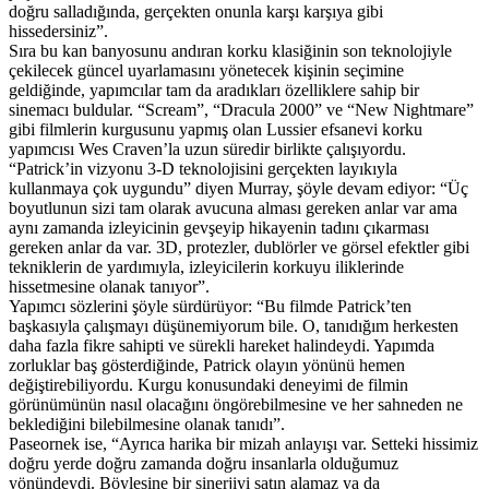
doğru salladığında, gerçekten onunla karşı karşıya gibi
hissedersiniz”.
Sıra bu kan banyosunu andıran korku klasiğinin son teknolojiyle
çekilecek güncel uyarlamasını yönetecek kişinin seçimine
geldiğinde, yapımcılar tam da aradıkları özelliklere sahip bir
sinemacı buldular. “Scream”, “Dracula 2000” ve “New Nightmare”
gibi filmlerin kurgusunu yapmış olan Lussier efsanevi korku
yapımcısı Wes Craven’la uzun süredir birlikte çalışıyordu.
“Patrick’in vizyonu 3-D teknolojisini gerçekten layıkıyla
kullanmaya çok uygundu” diyen Murray, şöyle devam ediyor: “Üç
boyutlunun sizi tam olarak avucuna alması gereken anlar var ama
aynı zamanda izleyicinin gevşeyip hikayenin tadını çıkarması
gereken anlar da var. 3D, protezler, dublörler ve görsel efektler gibi
tekniklerin de yardımıyla, izleyicilerin korkuyu iliklerinde
hissetmesine olanak tanıyor”.
Yapımcı sözlerini şöyle sürdürüyor: “Bu filmde Patrick’ten
başkasıyla çalışmayı düşünemiyorum bile. O, tanıdığım herkesten
daha fazla fikre sahipti ve sürekli hareket halindeydi. Yapımda
zorluklar baş gösterdiğinde, Patrick olayın yönünü hemen
değiştirebiliyordu. Kurgu konusundaki deneyimi de filmin
görünümünün nasıl olacağını öngörebilmesine ve her sahneden ne
beklediğini bilebilmesine olanak tanıdı”.
Paseornek ise, “Ayrıca harika bir mizah anlayışı var. Setteki hissimiz
doğru yerde doğru zamanda doğru insanlarla olduğumuz
yönündeydi. Böylesine bir sinerjiyi satın alamaz ya da