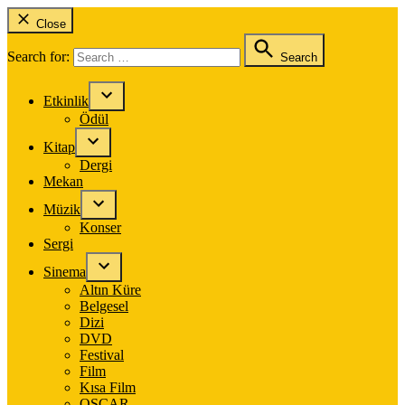
Close
Search for:
Search
Etkinlik
Ödül
Kitap
Dergi
Mekan
Müzik
Konser
Sergi
Sinema
Altın Küre
Belgesel
Dizi
DVD
Festival
Film
Kısa Film
OSCAR