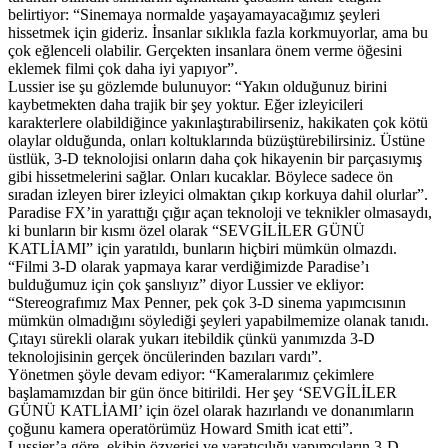
belirtiyor: “Sinemaya normalde yaşayamayacağımız şeyleri
hissetmek için gideriz. İnsanlar sıklıkla fazla korkmuyorlar, ama bu
çok eğlenceli olabilir. Gerçekten insanlara önem verme öğesini
eklemek filmi çok daha iyi yapıyor”.
Lussier ise şu gözlemde bulunuyor: “Yakın olduğunuz birini
kaybetmekten daha trajik bir şey yoktur. Eğer izleyicileri
karakterlere olabildiğince yakınlaştırabilirseniz, hakikaten çok kötü
olaylar olduğunda, onları koltuklarında büzüştürebilirsiniz. Üstüne
üstlük, 3-D teknolojisi onların daha çok hikayenin bir parçasıymış
gibi hissetmelerini sağlar. Onları kucaklar. Böylece sadece ön
sıradan izleyen birer izleyici olmaktan çıkıp korkuya dahil olurlar”.
Paradise FX’in yarattığı çığır açan teknoloji ve teknikler olmasaydı,
ki bunların bir kısmı özel olarak “SEVGİLİLER GÜNÜ
KATLİAMI” için yaratıldı, bunların hiçbiri mümkün olmazdı.
“Filmi 3-D olarak yapmaya karar verdiğimizde Paradise’ı
bulduğumuz için çok şanslıyız” diyor Lussier ve ekliyor:
“Stereografımız Max Penner, pek çok 3-D sinema yapımcısının
mümkün olmadığını söylediği şeyleri yapabilmemize olanak tanıdı.
Çıtayı sürekli olarak yukarı itebildik çünkü yanımızda 3-D
teknolojisinin gerçek öncülerinden bazıları vardı”.
Yönetmen şöyle devam ediyor: “Kameralarımız çekimlere
başlamamızdan bir gün önce bitirildi. Her şey ‘SEVGİLİLER
GÜNÜ KATLİAMI’ için özel olarak hazırlandı ve donanımların
çoğunu kamera operatörümüz Howard Smith icat etti”.
Lussier’a göre, ekibin özverisi ve yaratıcılığı yapımcıların 3-D