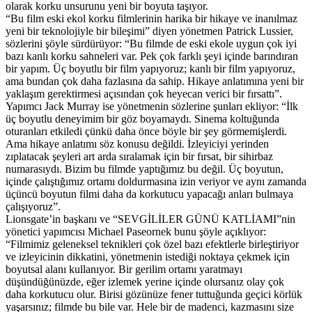
olarak korku unsurunu yeni bir boyuta taşıyor.
“Bu film eski ekol korku filmlerinin harika bir hikaye ve inanılmaz
yeni bir teknolojiyle bir bileşimi” diyen yönetmen Patrick Lussier,
sözlerini şöyle sürdürüyor: “Bu filmde de eski ekole uygun çok iyi
bazı kanlı korku sahneleri var. Pek çok farklı şeyi içinde barındıran
bir yapım. Üç boyutlu bir film yapıyoruz; kanlı bir film yapıyoruz,
ama bundan çok daha fazlasına da sahip. Hikaye anlatımına yeni bir
yaklaşım gerektirmesi açısından çok heyecan verici bir fırsattı”.
Yapımcı Jack Murray ise yönetmenin sözlerine şunları ekliyor: “İlk
üç boyutlu deneyimim bir göz boyamaydı. Sinema koltuğunda
oturanları etkiledi çünkü daha önce böyle bir şey görmemişlerdi.
Ama hikaye anlatımı söz konusu değildi. İzleyiciyi yerinden
zıplatacak şeyleri art arda sıralamak için bir fırsat, bir sihirbaz
numarasıydı. Bizim bu filmde yaptığımız bu değil. Üç boyutun,
içinde çalıştığımız ortamı doldurmasına izin veriyor ve aynı zamanda
üçüncü boyutun filmi daha da korkutucu yapacağı anları bulmaya
çalışıyoruz”.
Lionsgate’in başkanı ve “SEVGİLİLER GÜNÜ KATLİAMI”nin
yönetici yapımcısı Michael Paseornek bunu şöyle açıklıyor:
“Filmimiz geleneksel teknikleri çok özel bazı efektlerle birleştiriyor
ve izleyicinin dikkatini, yönetmenin istediği noktaya çekmek için
boyutsal alanı kullanıyor. Bir gerilim ortamı yaratmayı
düşündüğünüzde, eğer izlemek yerine içinde olursanız olay çok
daha korkutucu olur. Birisi gözünüze fener tuttuğunda geçici körlük
yaşarsınız; filmde bu bile var. Hele bir de madenci, kazmasını size