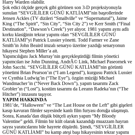
Harry Warden olabilir.
Şok edici ölçüde gerçek gibi görünen son 3-D projeksiyonuyla
sunulan “SEVGİLİLER GÜNÜ KATLİAMI”nin başrollerinde
Jensen Ackles (TV dizileri “Smallville” ve “Supernatural”), Jaime
King (“The Spirit”, “Sin City”, “Sin City 2”) ve Kerr Smith (“Final
Destination”, “Dawson’s Creek”) yer alıyor. 1981 yapımı aynı adlı
korku klasiğinin tekrar yapımı olan “SEVGİLİLER GÜNÜ
KATLİAMI”yi Patrick Lussier yönetti. Todd Farmer ve Zane
Smith’in John Beaird imzalı senaryo üzerine yazdığı senaryonun
hikayesi Stephen Miller’a ait.
Yapımcılığını Jack Murray’nin gerçekleştirdiği filmin yönetici
yapımcıları ise John Dunning, AndrÃ© Link, Michael Paseornek ve
John Sacchi. “SEVGİLİLER GÜNÜ KATLİAMI”nin görüntü
yönetimi Brian Pearson’ın (“I am Legend”), kurgusu Patrick Lussier
ve Cynthia Ludwig’in (“The Eye”), özgün müziği Michael
Wandmacher’in (“Never Back Down”), yapım tasarımı Zack
Grobler’ın (“Lost”), kostüm tasarımı da Leeann Radeka’nın (“The
Hitcher”) imzasını taşıyor.
YAPIM HAKKINDA
1981’de, “Halloween” ve “The Last House on the Left” gibi gişeleri
kasıp kavuran filmler sayesinde kanlı film furyası doruğa ulaşmıştı.
Sonra, Kanada’dan düşük bütçeli aykırı yapım “My Bloody
Valentine” geldi. Filmin bir kült olarak kazandığı muazzam hayran
sayısı yaratıcılarını bile hayrete düşürdü. Şimdi, “SEVGİLİLER
GÜNÜ KATLİAMI” bu kamp ateşi başı hikayesinin tekrar yapımı