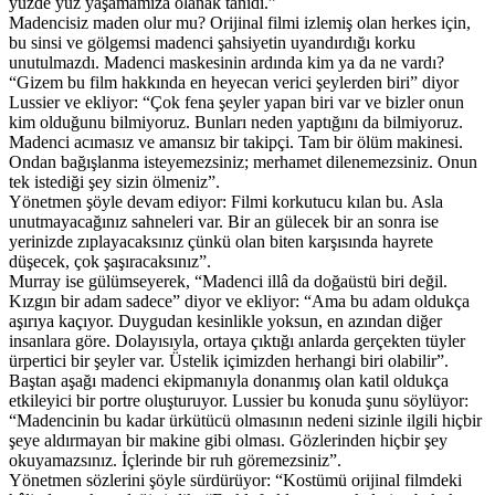
yüzde yüz yaşamamıza olanak tanıdı.”
Madencisiz maden olur mu? Orijinal filmi izlemiş olan herkes için,
bu sinsi ve gölgemsi madenci şahsiyetin uyandırdığı korku
unutulmazdı. Madenci maskesinin ardında kim ya da ne vardı?
“Gizem bu film hakkında en heyecan verici şeylerden biri” diyor
Lussier ve ekliyor: “Çok fena şeyler yapan biri var ve bizler onun
kim olduğunu bilmiyoruz. Bunları neden yaptığını da bilmiyoruz.
Madenci acımasız ve amansız bir takipçi. Tam bir ölüm makinesi.
Ondan bağışlanma isteyemezsiniz; merhamet dilenemezsiniz. Onun
tek istediği şey sizin ölmeniz”.
Yönetmen şöyle devam ediyor: Filmi korkutucu kılan bu. Asla
unutmayacağınız sahneleri var. Bir an gülecek bir an sonra ise
yerinizde zıplayacaksınız çünkü olan biten karşısında hayrete
düşecek, çok şaşıracaksınız”.
Murray ise gülümseyerek, “Madenci illâ da doğaüstü biri değil.
Kızgın bir adam sadece” diyor ve ekliyor: “Ama bu adam oldukça
aşırıya kaçıyor. Duygudan kesinlikle yoksun, en azından diğer
insanlara göre. Dolayısıyla, ortaya çıktığı anlarda gerçekten tüyler
ürpertici bir şeyler var. Üstelik içimizden herhangi biri olabilir”.
Baştan aşağı madenci ekipmanıyla donanmış olan katil oldukça
etkileyici bir portre oluşturuyor. Lussier bu konuda şunu söylüyor:
“Madencinin bu kadar ürkütücü olmasının nedeni sizinle ilgili hiçbir
şeye aldırmayan bir makine gibi olması. Gözlerinden hiçbir şey
okuyamazsınız. İçlerinde bir ruh göremezsiniz”.
Yönetmen sözlerini şöyle sürdürüyor: “Kostümü orijinal filmdeki