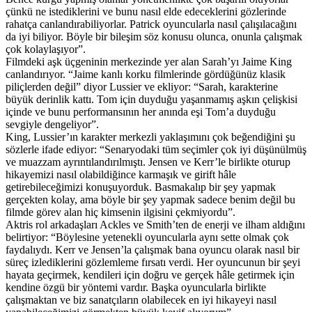
çünkü ne istediklerini ve bunu nasıl elde edeceklerini gözlerinde
rahatça canlandırabiliyorlar. Patrick oyuncularla nasıl çalışılacağını
da iyi biliyor. Böyle bir bileşim söz konusu olunca, onunla çalışmak
çok kolaylaşıyor”.
Filmdeki aşk üçgeninin merkezinde yer alan Sarah’yı Jaime King
canlandırıyor. “Jaime kanlı korku filmlerinde gördüğünüz klasik
piliçlerden değil” diyor Lussier ve ekliyor: “Sarah, karakterine
büyük derinlik kattı. Tom için duyduğu yaşanmamış aşkın çelişkisi
içinde ve bunu performansının her anında eşi Tom’a duyduğu
sevgiyle dengeliyor”.
King, Lussier’ın karakter merkezli yaklaşımını çok beğendiğini şu
sözlerle ifade ediyor: “Senaryodaki tüm seçimler çok iyi düşünülmüş
ve muazzam ayrıntılandırılmıştı. Jensen ve Kerr’le birlikte oturup
hikayemizi nasıl olabildiğince karmaşık ve girift hâle
getirebileceğimizi konuşuyorduk. Basmakalıp bir şey yapmak
gerçekten kolay, ama böyle bir şey yapmak sadece benim değil bu
filmde görev alan hiç kimsenin ilgisini çekmiyordu”.
Aktris rol arkadaşları Ackles ve Smith’ten de enerji ve ilham aldığını
belirtiyor: “Böylesine yetenekli oyuncularla aynı sette olmak çok
faydalıydı. Kerr ve Jensen’la çalışmak bana oyuncu olarak nasıl bir
süreç izlediklerini gözlemleme fırsatı verdi. Her oyuncunun bir şeyi
hayata geçirmek, kendileri için doğru ve gerçek hâle getirmek için
kendine özgü bir yöntemi vardır. Başka oyuncularla birlikte
çalışmaktan ve biz sanatçıların olabilecek en iyi hikayeyi nasıl