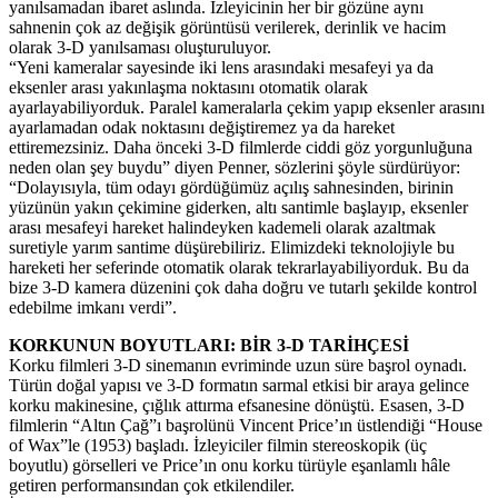
yanılsamadan ibaret aslında. İzleyicinin her bir gözüne aynı
sahnenin çok az değişik görüntüsü verilerek, derinlik ve hacim
olarak 3-D yanılsaması oluşturuluyor.
“Yeni kameralar sayesinde iki lens arasındaki mesafeyi ya da
eksenler arası yakınlaşma noktasını otomatik olarak
ayarlayabiliyorduk. Paralel kameralarla çekim yapıp eksenler arasını
ayarlamadan odak noktasını değiştiremez ya da hareket
ettiremezsiniz. Daha önceki 3-D filmlerde ciddi göz yorgunluğuna
neden olan şey buydu” diyen Penner, sözlerini şöyle sürdürüyor:
“Dolayısıyla, tüm odayı gördüğümüz açılış sahnesinden, birinin
yüzünün yakın çekimine giderken, altı santimle başlayıp, eksenler
arası mesafeyi hareket halindeyken kademeli olarak azaltmak
suretiyle yarım santime düşürebiliriz. Elimizdeki teknolojiyle bu
hareketi her seferinde otomatik olarak tekrarlayabiliyorduk. Bu da
bize 3-D kamera düzenini çok daha doğru ve tutarlı şekilde kontrol
edebilme imkanı verdi”.
KORKUNUN BOYUTLARI: BİR 3-D TARİHÇESİ
Korku filmleri 3-D sinemanın evriminde uzun süre başrol oynadı.
Türün doğal yapısı ve 3-D formatın sarmal etkisi bir araya gelince
korku makinesine, çığlık attırma efsanesine dönüştü. Esasen, 3-D
filmlerin “Altın Çağ”ı başrolünü Vincent Price’ın üstlendiği “House
of Wax”le (1953) başladı. İzleyiciler filmin stereoskopik (üç
boyutlu) görselleri ve Price’ın onu korku türüyle eşanlamlı hâle
getiren performansından çok etkilendiler.