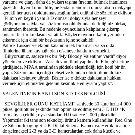
yaratma ve çıtayı daha da yukarı taşıma fırsatını bulmak inanılmaz
güzeldi” diyen Tunnicliffe, ne kadar inandırıcı olursa olsun makyajın
gerekli her açıyı dolduramayacağını fark ettiğini de sözlerine ekliyor:
“Filmin en keyifli yanı 3-D olması; dolayısıyla her şeyi
görüyorsunuz. Makyaj söz konusu olduğunda, derinliğiniz birkaç
santimden ibarettir. Bu nedenle oyuncuların kalıplarını çıkarıp
onların bir tür kuklasını yarattık. Böylece oyuncu kalbi yerinden
çıkarmak için elini bir başkasının içine sokabildi”.
Patrick Lussier ve ekibin kalanının tek bir amacı varsa o da
filmlerine ilham kaynağı olan efsaneye hakkını vermekti.
“Biliyorsunuz, sadece tek bir ‘My Bloody Valentine’ vardı” diyor
yönetmen ve ekliyor: “Asla devam filmi yapılmadı. Film gösterime
girdiğinde, MPAA tarafından şiddetle eleştirildiği için kötü bir ün
yaptı. Sözüm ona içerdiği dehşet ve kandan ötürü filmin dokuz
dakikası kesintiye uğradı. Bizler ise o dokuz dakikanın hakkını
vermek için elimizden gelenin kesinlikle en iyisini yaptık”.
VALENTINE’IN KANLI SON 3-D TEKNOLOJİSİ
“SEVGİLİLER GÜNÜ KATLİAMI” saniyede 30 kare hızla 4.000
piksel görüntüler şeklinde tam optimize edilmiş yeni 3-D HD 4K
formatıyla çekildi; oysa standart HD sadece 2.000 pikseldir.
Yapımcılar iki tane son teknoloji ürünü kamera kullandılar: Red One
ve Silicon Imaging SI-2K Dijital Sinema Kamerası. Her iki makine
de geleneksel 2-B ya da 3-D kameralardan çok daha küçük ve