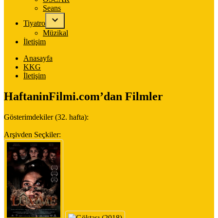
Seans
Tiyatro
Müzikal
İletişim
Anasayfa
KKG
İletişim
HaftaninFilmi.com’dan Filmler
Gösterimdekiler (32. hafta):
Arşivden Seçkiler: