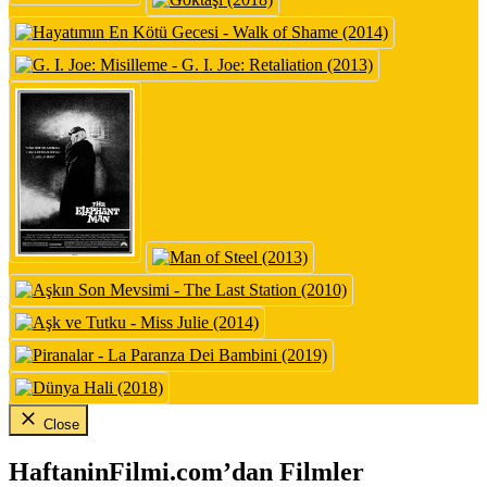
Close
HaftaninFilmi.com’dan Filmler