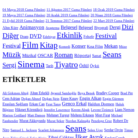
11 Ağustos 2017 Cuma Filmleri
04 Mayıs 2018 Cuma Filmleri
18 Ocak 2019 Cuma Filmleri
19 Mayıs 2017 Cuma Filmleri
20 Aralık 2019 Cuma Filmleri
20 Nisan 2018 Cuma Filmleri
21 Eylül 2018 Cuma Filmleri
21 Temmuz 2017 Cuma Filmleri
22 Mart 2019 Cuma Filmleri
Dizi
Animasyon
Belgesel
Dergi
Belgesel
Altın Küre
Biyografi
Araştırma
Etkinlik
Diğer
Festival
DVD
Dram
Edebiyat
Felsefe
Film
Kitap
Festival
Konser
Mekan
Kısa Film
Komedi
Müze
Seans
Müzik
Roman
OSCAR
Müzikal
Röportaj
Sanat
Sinema
Tiyatro
Sergi
Ödül
Öykü
Tarih
ETIKETLER
Altan Erkekli
Bradley Cooper
Ali Gökmen Altuğ
Ayşenil Şamlıoğlu
Boya Benek
Brad Pitt
Engin Alkan
Cem Adrian
Doğan Altınel
Doğan Şirin
Emre Kınay
Engin Gürmen
Genco Erkal
Eraslan Sağlam
Erkan Can
Haldun Dormen
Fırat Tanış
Haluk
Hikmet Körmükçü
Liam Neeson
Bilginer
Jennifer Lawrence
Kerem Alışık
Levent Üzümcü
Mert Fırat
Marion Cotillard
Matt Damon
Mehmet Turgut
Meltem Erkmen
Michael
Murat Akkoyunlu
Robert De
Fassbender
Murat Şeker
Nurdan Kalınağa
Penelope Cruz
Seans
Niro
Samuel L. Jackson
Scarlett Johansson
Selen Uçer
Serdar Orçin
Timur
İlker Ayrık
Zihni Göktay
Şevket Çoruh
Acar
Tülay Günal
Zafer Algöz