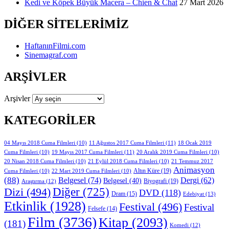
Kedi ve Köpek Büyük Macera – Chien & Chat
27 Mart 2026
DIĞER SITELERIMIZ
HaftanınFilmi.com
Sinemagraf.com
ARŞIVLER
Arşivler
KATEGORILER
11 Ağustos 2017 Cuma Filmleri
(11)
04 Mayıs 2018 Cuma Filmleri
(10)
18 Ocak 2019
19 Mayıs 2017 Cuma Filmleri
(11)
Cuma Filmleri
(10)
20 Aralık 2019 Cuma Filmleri
(10)
20 Nisan 2018 Cuma Filmleri
(10)
21 Eylül 2018 Cuma Filmleri
(10)
21 Temmuz 2017
Animasyon
Altın Küre
(19)
Cuma Filmleri
(10)
22 Mart 2019 Cuma Filmleri
(10)
(88)
Belgesel
(74)
Dergi
(62)
Belgesel
(40)
Biyografi
(19)
Araştırma
(12)
Diğer
(725)
Dizi
(494)
DVD
(118)
Dram
(15)
Edebiyat
(13)
Etkinlik
(1928)
Festival
(496)
Festival
Felsefe
(14)
Film
(3736)
Kitap
(2093)
(181)
Komedi
(12)