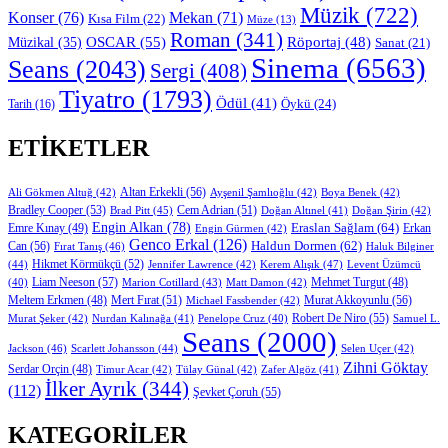
Müzik
(722)
Konser
(76)
Mekan
(71)
Kısa Film
(22)
Müze
(13)
Roman
(341)
OSCAR
(55)
Müzikal
(35)
Röportaj
(48)
Sanat
(21)
Sinema
(6563)
Seans
(2043)
Sergi
(408)
Tiyatro
(1793)
Ödül
(41)
Öykü
(24)
Tarih
(16)
ETIKETLER
Altan Erkekli
(56)
Ali Gökmen Altuğ
(42)
Ayşenil Şamlıoğlu
(42)
Boya Benek
(42)
Bradley Cooper
(53)
Cem Adrian
(51)
Brad Pitt
(45)
Doğan Altınel
(41)
Doğan Şirin
(42)
Engin Alkan
(78)
Eraslan Sağlam
(64)
Erkan
Emre Kınay
(49)
Engin Gürmen
(42)
Genco Erkal
(126)
Can
(56)
Haldun Dormen
(62)
Fırat Tanış
(46)
Haluk Bilginer
Hikmet Körmükçü
(52)
(44)
Jennifer Lawrence
(42)
Kerem Alışık
(47)
Levent Üzümcü
Liam Neeson
(57)
Marion Cotillard
(43)
Matt Damon
(42)
Mehmet Turgut
(48)
(40)
Mert Fırat
(51)
Murat Akkoyunlu
(56)
Meltem Erkmen
(48)
Michael Fassbender
(42)
Robert De Niro
(55)
Murat Şeker
(42)
Nurdan Kalınağa
(41)
Samuel L.
Penelope Cruz
(40)
Seans
(2000)
Jackson
(46)
Scarlett Johansson
(44)
Selen Uçer
(42)
Zihni Göktay
Serdar Orçin
(48)
Timur Acar
(42)
Tülay Günal
(42)
Zafer Algöz
(41)
İlker Ayrık
(344)
(112)
Şevket Çoruh
(55)
KATEGORILER