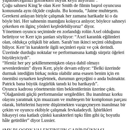
yapabileceğimizi görmekten büyük keyif alıyorum”.
Çoğu sahnesi King’le olan Kerr Smith de filmin başrol oyuncusu
konusunda aynı ölçüde coşkulu. Bu konuda, “Jaime muhteşem.
Gerekeni anlayan biriyle çalışmak her zamana harikadır ki o da
böyle biri. Her sahnenin mantığını kolayca anlıyor; böylece sahneyi
çekerken en ilginç yönleri keşfedebiliyoruz” diyor.
Yönetmen oyuncu seçiminde en zorlandığı rolün Axel olduğunu
belirtiyor ve Kerr için şunları söylüyor: “Axel karanlık eğilimleri
olan, oldukça çelişkili bir adam. Sarah’nın ikinci seçimi olduğunu
biliyor. Kerr’in karakterle ilgili seçimleri eşsiz ve çok derindi.
Üzerinde durduğu noktalar ve performansına kattığı sürpriz öğeleri
büyüleyiciydi”.
“Henüz her şey şekillenmemişken olaya dahil olmayı
sevenlerdenim” diyen Kerr, şöyle devam ediyor: “Belki üzerinde
durmak istediğim birkaç nokta olabilir ama esasen benim için en
önemlisi oynarken keşfetmek, durumun gerçeğini o anda bulmaktır.
Patrick bana büyük özgürlük tanıdı ki bu harikaydı”.
Oyuncu kadrosu yönetmenin tüm beklentilerinin üzerine çıktı.
“Olağanüstü güçlü performanslar sergilediler. Bu inanılmaz korku
olayını yaratmak için muazzam ve muhteşem bir komplonun parçası
olarak, birbirlerini hayrete düşürmekten vazgeçmeyen inanılmaz bir
çekim ve oyuncu ekibiyle çalışmak fevkaladeydi. İşbirlikleri
hikayeyi ona katladı çünkü karakterleri tıpkı film gibi üç boyutlu
hâle getirdiler” diyor Lussier.