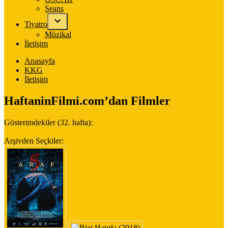
Seans
Tiyatro
Müzikal
İletişim
Anasayfa
KKG
İletişim
HaftaninFilmi.com’dan Filmler
Gösterimdekiler (32. hafta):
Arşivden Seçkiler: