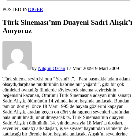
POSTED IN
DIĞER
Türk Sineması’nın Duayeni Sadri Alışık’ı
Anıyoruz
by
Nilgün Özcan
17 Mart 2009
19 Mart 2009
Türk sinema seyircisi onu “Yesmi?..”, “Para basmakla adam adam
olsaydı,darphane müdürünün kabrine nur yağardı”, gibi bir çok
cümleleri oynadığı filmlerde söyleyerek sinema seyircisinin
beğenisini kazanan, Ömrünü Türk Sinemasına adayan ünlü sanatçı
Sadri Alışık, ölümünün 14.yılında kabri başında anılacak. Bundan
tam on dört yıl önce 18 Mart 1995 de hayata gözlerini kapayan
Sadri Alışık, aradan geçen on dört yıla ragmen sevenleri tarafından
hala unutulmadı, unutulmayacak ta. Türk Sineması’nın duayeni
Sadri Alışık’ı ölümünün 14. yılı dolayısıyla 18 Mart’ta dostları,
sevenleri, sanatçı arkadaşları, iş ve siyaset hayatından isimlerin de
katılacağı bir törenle kabri başında anılacak. Alışık’ın sevenlerine