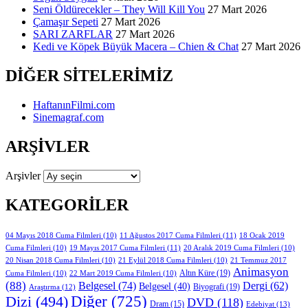
Seni Öldürecekler – They Will Kill You
27 Mart 2026
Çamaşır Sepeti
27 Mart 2026
SARI ZARFLAR
27 Mart 2026
Kedi ve Köpek Büyük Macera – Chien & Chat
27 Mart 2026
DIĞER SITELERIMIZ
HaftanınFilmi.com
Sinemagraf.com
ARŞIVLER
Arşivler
KATEGORILER
11 Ağustos 2017 Cuma Filmleri
(11)
04 Mayıs 2018 Cuma Filmleri
(10)
18 Ocak 2019
19 Mayıs 2017 Cuma Filmleri
(11)
Cuma Filmleri
(10)
20 Aralık 2019 Cuma Filmleri
(10)
20 Nisan 2018 Cuma Filmleri
(10)
21 Eylül 2018 Cuma Filmleri
(10)
21 Temmuz 2017
Animasyon
Altın Küre
(19)
Cuma Filmleri
(10)
22 Mart 2019 Cuma Filmleri
(10)
(88)
Belgesel
(74)
Dergi
(62)
Belgesel
(40)
Biyografi
(19)
Araştırma
(12)
Diğer
(725)
Dizi
(494)
DVD
(118)
Dram
(15)
Edebiyat
(13)