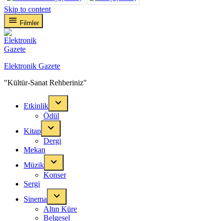
Skip to content
Filmler
Elektronik Gazete
"Kültür-Sanat Rehberiniz"
Etkinlik
Ödül
Kitap
Dergi
Mekan
Müzik
Konser
Sergi
Sinema
Altın Küre
Belgesel