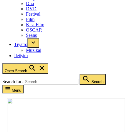
Dizi
DVD
Festival
Film
Kısa Film
OSCAR
Seans
Tiyatro
Müzikal
İletişim
Open Search
Search for:
Search
Menu