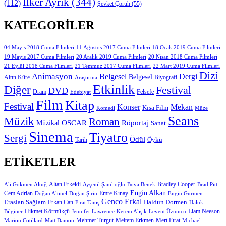
İlker Ayrık
(344)
(112)
Şevket Çoruh
(55)
KATEGORILER
11 Ağustos 2017 Cuma Filmleri
04 Mayıs 2018 Cuma Filmleri
18 Ocak 2019 Cuma Filmleri
19 Mayıs 2017 Cuma Filmleri
20 Aralık 2019 Cuma Filmleri
20 Nisan 2018 Cuma Filmleri
21 Eylül 2018 Cuma Filmleri
21 Temmuz 2017 Cuma Filmleri
22 Mart 2019 Cuma Filmleri
Dizi
Animasyon
Belgesel
Dergi
Belgesel
Altın Küre
Biyografi
Araştırma
Etkinlik
Diğer
Festival
DVD
Dram
Edebiyat
Felsefe
Film
Kitap
Festival
Konser
Mekan
Kısa Film
Komedi
Müze
Seans
Müzik
Roman
OSCAR
Müzikal
Röportaj
Sanat
Sinema
Tiyatro
Sergi
Ödül
Öykü
Tarih
ETIKETLER
Altan Erkekli
Bradley Cooper
Ali Gökmen Altuğ
Ayşenil Şamlıoğlu
Boya Benek
Brad Pitt
Engin Alkan
Cem Adrian
Doğan Altınel
Doğan Şirin
Emre Kınay
Engin Gürmen
Genco Erkal
Eraslan Sağlam
Erkan Can
Haldun Dormen
Fırat Tanış
Haluk
Hikmet Körmükçü
Liam Neeson
Bilginer
Jennifer Lawrence
Kerem Alışık
Levent Üzümcü
Mert Fırat
Marion Cotillard
Matt Damon
Mehmet Turgut
Meltem Erkmen
Michael