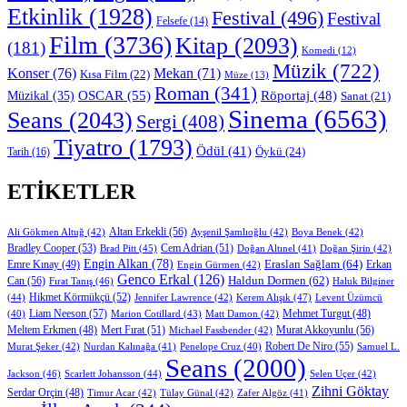
Etkinlik
(1928)
Festival
(496)
Festival
Felsefe
(14)
Film
(3736)
Kitap
(2093)
(181)
Komedi
(12)
Müzik
(722)
Konser
(76)
Mekan
(71)
Kısa Film
(22)
Müze
(13)
Roman
(341)
OSCAR
(55)
Müzikal
(35)
Röportaj
(48)
Sanat
(21)
Sinema
(6563)
Seans
(2043)
Sergi
(408)
Tiyatro
(1793)
Ödül
(41)
Öykü
(24)
Tarih
(16)
ETIKETLER
Altan Erkekli
(56)
Ali Gökmen Altuğ
(42)
Ayşenil Şamlıoğlu
(42)
Boya Benek
(42)
Bradley Cooper
(53)
Cem Adrian
(51)
Brad Pitt
(45)
Doğan Altınel
(41)
Doğan Şirin
(42)
Engin Alkan
(78)
Eraslan Sağlam
(64)
Erkan
Emre Kınay
(49)
Engin Gürmen
(42)
Genco Erkal
(126)
Can
(56)
Haldun Dormen
(62)
Fırat Tanış
(46)
Haluk Bilginer
Hikmet Körmükçü
(52)
(44)
Jennifer Lawrence
(42)
Kerem Alışık
(47)
Levent Üzümcü
Liam Neeson
(57)
Marion Cotillard
(43)
Matt Damon
(42)
Mehmet Turgut
(48)
(40)
Mert Fırat
(51)
Murat Akkoyunlu
(56)
Meltem Erkmen
(48)
Michael Fassbender
(42)
Robert De Niro
(55)
Murat Şeker
(42)
Nurdan Kalınağa
(41)
Samuel L.
Penelope Cruz
(40)
Seans
(2000)
Jackson
(46)
Scarlett Johansson
(44)
Selen Uçer
(42)
Zihni Göktay
Serdar Orçin
(48)
Timur Acar
(42)
Tülay Günal
(42)
Zafer Algöz
(41)