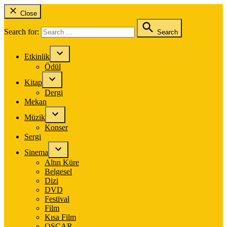
Close
Search for:
Search
Etkinlik
Ödül
Kitap
Dergi
Mekan
Müzik
Konser
Sergi
Sinema
Altın Küre
Belgesel
Dizi
DVD
Festival
Film
Kısa Film
OSCAR