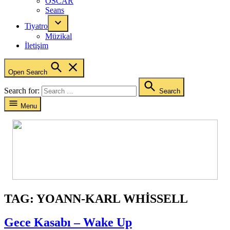
OSCAR
Seans
Tiyatro
Müzikal
İletişim
Open Search
Search for:
Search
Menu
TAG:
YOANN-KARL WHISSELL
Gece Kasabı – Wake Up