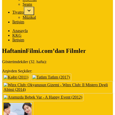
Seans
Tiyatro
Müzikal
İletişim
Anasayfa
KKG
İletişim
HaftaninFilmi.com’dan Filmler
Gösterimdekiler (32. hafta):
Arşivden Seçkiler: