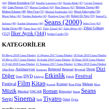
Hikmet Körmükçü
(52)
(44)
Jennifer Lawrence
(42)
Kerem Alışık
(47)
Levent Üzümcü
Liam Neeson
(57)
Marion Cotillard
(43)
Matt Damon
(42)
Mehmet Turgut
(48)
(40)
Mert Fırat
(51)
Murat Akkoyunlu
(56)
Meltem Erkmen
(48)
Michael Fassbender
(42)
Robert De Niro
(55)
Murat Şeker
(42)
Nurdan Kalınağa
(41)
Samuel L.
Penelope Cruz
(40)
Seans
(2000)
Jackson
(46)
Scarlett Johansson
(44)
Selen Uçer
(42)
Zihni Göktay
Serdar Orçin
(48)
Timur Acar
(42)
Tülay Günal
(42)
Zafer Algöz
(41)
İlker Ayrık
(344)
(112)
Şevket Çoruh
(55)
KATEGORILER
11 Ağustos 2017 Cuma Filmleri
04 Mayıs 2018 Cuma Filmleri
18 Ocak 2019 Cuma Filmleri
19 Mayıs 2017 Cuma Filmleri
20 Aralık 2019 Cuma Filmleri
20 Nisan 2018 Cuma Filmleri
21 Eylül 2018 Cuma Filmleri
21 Temmuz 2017 Cuma Filmleri
22 Mart 2019 Cuma Filmleri
Dizi
Animasyon
Belgesel
Dergi
Belgesel
Altın Küre
Biyografi
Araştırma
Etkinlik
Diğer
Festival
DVD
Dram
Edebiyat
Felsefe
Film
Kitap
Festival
Konser
Mekan
Kısa Film
Komedi
Müze
Seans
Müzik
Roman
OSCAR
Müzikal
Röportaj
Sanat
Sinema
Tiyatro
Sergi
Ödül
Öykü
Tarih