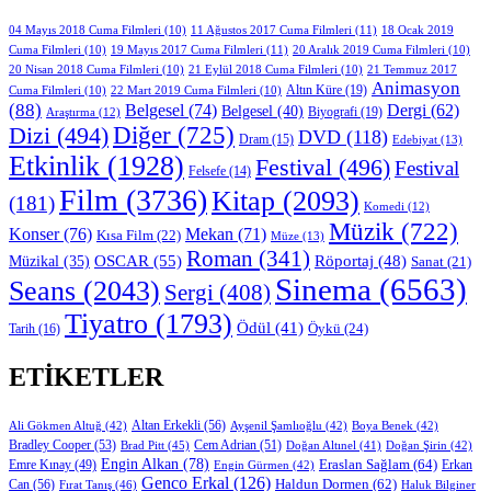
11 Ağustos 2017 Cuma Filmleri
(11)
04 Mayıs 2018 Cuma Filmleri
(10)
18 Ocak 2019
19 Mayıs 2017 Cuma Filmleri
(11)
Cuma Filmleri
(10)
20 Aralık 2019 Cuma Filmleri
(10)
20 Nisan 2018 Cuma Filmleri
(10)
21 Eylül 2018 Cuma Filmleri
(10)
21 Temmuz 2017
Animasyon
Altın Küre
(19)
Cuma Filmleri
(10)
22 Mart 2019 Cuma Filmleri
(10)
(88)
Belgesel
(74)
Dergi
(62)
Belgesel
(40)
Biyografi
(19)
Araştırma
(12)
Diğer
(725)
Dizi
(494)
DVD
(118)
Dram
(15)
Edebiyat
(13)
Etkinlik
(1928)
Festival
(496)
Festival
Felsefe
(14)
Film
(3736)
Kitap
(2093)
(181)
Komedi
(12)
Müzik
(722)
Konser
(76)
Mekan
(71)
Kısa Film
(22)
Müze
(13)
Roman
(341)
OSCAR
(55)
Müzikal
(35)
Röportaj
(48)
Sanat
(21)
Sinema
(6563)
Seans
(2043)
Sergi
(408)
Tiyatro
(1793)
Ödül
(41)
Öykü
(24)
Tarih
(16)
ETIKETLER
Altan Erkekli
(56)
Ali Gökmen Altuğ
(42)
Ayşenil Şamlıoğlu
(42)
Boya Benek
(42)
Bradley Cooper
(53)
Cem Adrian
(51)
Brad Pitt
(45)
Doğan Altınel
(41)
Doğan Şirin
(42)
Engin Alkan
(78)
Eraslan Sağlam
(64)
Erkan
Emre Kınay
(49)
Engin Gürmen
(42)
Genco Erkal
(126)
Can
(56)
Haldun Dormen
(62)
Fırat Tanış
(46)
Haluk Bilginer