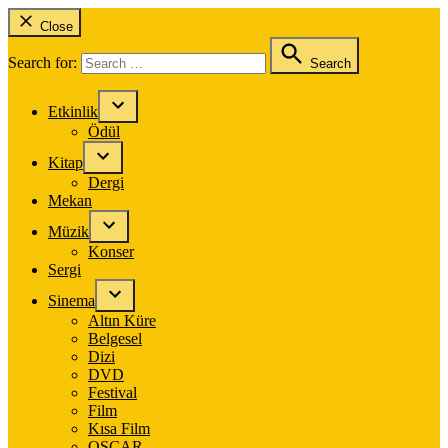
Close
Search for:
Search
Etkinlik
Ödül
Kitap
Dergi
Mekan
Müzik
Konser
Sergi
Sinema
Altın Küre
Belgesel
Dizi
DVD
Festival
Film
Kısa Film
OSCAR