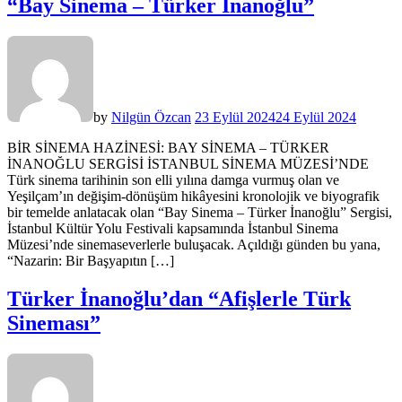
“Bay Sinema – Türker İnanoğlu”
by
Nilgün Özcan
23 Eylül 2024
24 Eylül 2024
BİR SİNEMA HAZİNESİ: BAY SİNEMA – TÜRKER
İNANOĞLU SERGİSİ İSTANBUL SİNEMA MÜZESİ’NDE
Türk sinema tarihinin son elli yılına damga vurmuş olan ve
Yeşilçam’ın değişim-dönüşüm hikâyesini kronolojik ve biyografik
bir temelde anlatacak olan “Bay Sinema – Türker İnanoğlu” Sergisi,
İstanbul Kültür Yolu Festivali kapsamında İstanbul Sinema
Müzesi’nde sinemaseverlerle buluşacak. Açıldığı günden bu yana,
“Nazarin: Bir Başyapıtın […]
Türker İnanoğlu’dan “Afişlerle Türk
Sineması”