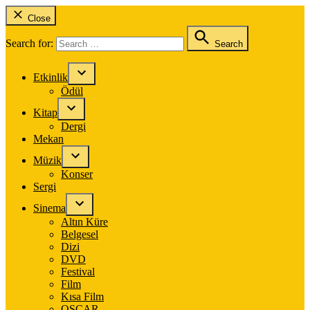
Close
Search for:
Search
Etkinlik
Ödül
Kitap
Dergi
Mekan
Müzik
Konser
Sergi
Sinema
Altın Küre
Belgesel
Dizi
DVD
Festival
Film
Kısa Film
OSCAR