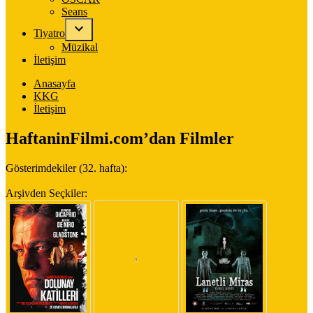
Seans
Tiyatro
Müzikal
İletişim
Anasayfa
KKG
İletişim
HaftaninFilmi.com’dan Filmler
Gösterimdekiler (32. hafta):
Arşivden Seçkiler: