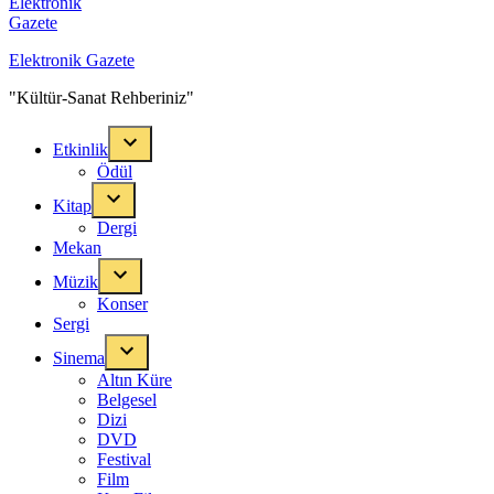
Elektronik Gazete
"Kültür-Sanat Rehberiniz"
Etkinlik
Ödül
Kitap
Dergi
Mekan
Müzik
Konser
Sergi
Sinema
Altın Küre
Belgesel
Dizi
DVD
Festival
Film