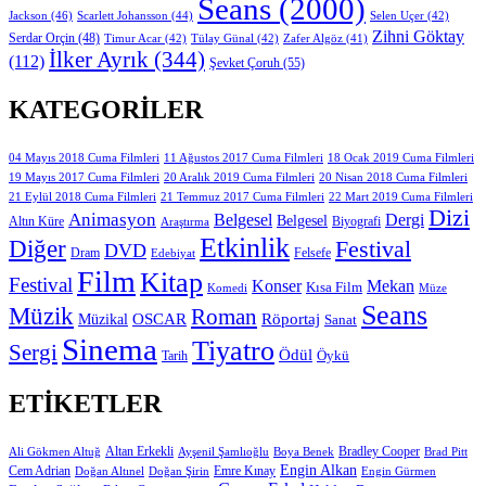
Seans
(2000)
Jackson
(46)
Scarlett Johansson
(44)
Selen Uçer
(42)
Zihni Göktay
Serdar Orçin
(48)
Timur Acar
(42)
Tülay Günal
(42)
Zafer Algöz
(41)
İlker Ayrık
(344)
(112)
Şevket Çoruh
(55)
KATEGORILER
11 Ağustos 2017 Cuma Filmleri
04 Mayıs 2018 Cuma Filmleri
18 Ocak 2019 Cuma Filmleri
19 Mayıs 2017 Cuma Filmleri
20 Aralık 2019 Cuma Filmleri
20 Nisan 2018 Cuma Filmleri
21 Eylül 2018 Cuma Filmleri
21 Temmuz 2017 Cuma Filmleri
22 Mart 2019 Cuma Filmleri
Dizi
Animasyon
Belgesel
Dergi
Belgesel
Altın Küre
Biyografi
Araştırma
Etkinlik
Diğer
Festival
DVD
Dram
Edebiyat
Felsefe
Film
Kitap
Festival
Konser
Mekan
Kısa Film
Komedi
Müze
Seans
Müzik
Roman
OSCAR
Müzikal
Röportaj
Sanat
Sinema
Tiyatro
Sergi
Ödül
Öykü
Tarih
ETIKETLER
Altan Erkekli
Bradley Cooper
Ali Gökmen Altuğ
Ayşenil Şamlıoğlu
Boya Benek
Brad Pitt
Engin Alkan
Cem Adrian
Doğan Altınel
Doğan Şirin
Emre Kınay
Engin Gürmen