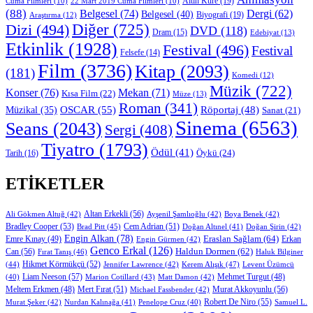
Altın Küre
(19)
Cuma Filmleri
(10)
22 Mart 2019 Cuma Filmleri
(10)
(88)
Belgesel
(74)
Dergi
(62)
Belgesel
(40)
Biyografi
(19)
Araştırma
(12)
Diğer
(725)
Dizi
(494)
DVD
(118)
Dram
(15)
Edebiyat
(13)
Etkinlik
(1928)
Festival
(496)
Festival
Felsefe
(14)
Film
(3736)
Kitap
(2093)
(181)
Komedi
(12)
Müzik
(722)
Konser
(76)
Mekan
(71)
Kısa Film
(22)
Müze
(13)
Roman
(341)
OSCAR
(55)
Müzikal
(35)
Röportaj
(48)
Sanat
(21)
Sinema
(6563)
Seans
(2043)
Sergi
(408)
Tiyatro
(1793)
Ödül
(41)
Öykü
(24)
Tarih
(16)
ETIKETLER
Altan Erkekli
(56)
Ali Gökmen Altuğ
(42)
Ayşenil Şamlıoğlu
(42)
Boya Benek
(42)
Bradley Cooper
(53)
Cem Adrian
(51)
Brad Pitt
(45)
Doğan Altınel
(41)
Doğan Şirin
(42)
Engin Alkan
(78)
Eraslan Sağlam
(64)
Erkan
Emre Kınay
(49)
Engin Gürmen
(42)
Genco Erkal
(126)
Can
(56)
Haldun Dormen
(62)
Fırat Tanış
(46)
Haluk Bilginer
Hikmet Körmükçü
(52)
(44)
Jennifer Lawrence
(42)
Kerem Alışık
(47)
Levent Üzümcü
Liam Neeson
(57)
Marion Cotillard
(43)
Matt Damon
(42)
Mehmet Turgut
(48)
(40)
Mert Fırat
(51)
Murat Akkoyunlu
(56)
Meltem Erkmen
(48)
Michael Fassbender
(42)
Robert De Niro
(55)
Murat Şeker
(42)
Nurdan Kalınağa
(41)
Samuel L.
Penelope Cruz
(40)