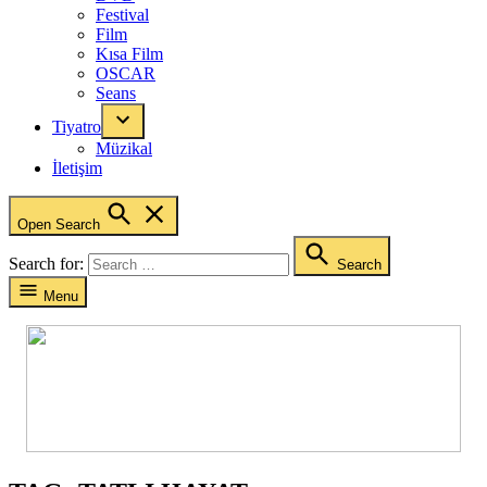
Festival
Film
Kısa Film
OSCAR
Seans
Tiyatro
Müzikal
İletişim
Open Search
Search for:
Search
Menu