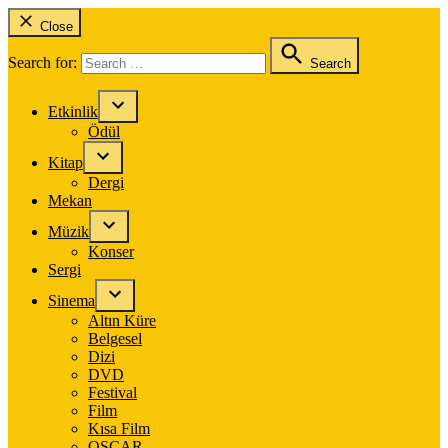
Close
Search for:
Search
Etkinlik
Ödül
Kitap
Dergi
Mekan
Müzik
Konser
Sergi
Sinema
Altın Küre
Belgesel
Dizi
DVD
Festival
Film
Kısa Film
OSCAR