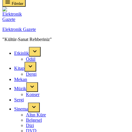
Filmler
Elektronik Gazete
"Kültür-Sanat Rehberiniz"
Etkinlik
Ödül
Kitap
Dergi
Mekan
Müzik
Konser
Sergi
Sinema
Altın Küre
Belgesel
Dizi
DVD