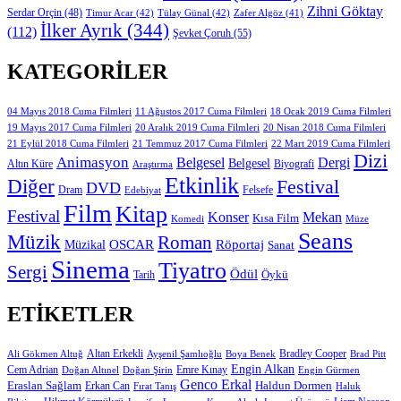
Zihni Göktay
Serdar Orçin
(48)
Timur Acar
(42)
Tülay Günal
(42)
Zafer Algöz
(41)
İlker Ayrık
(344)
(112)
Şevket Çoruh
(55)
KATEGORILER
11 Ağustos 2017 Cuma Filmleri
04 Mayıs 2018 Cuma Filmleri
18 Ocak 2019 Cuma Filmleri
19 Mayıs 2017 Cuma Filmleri
20 Aralık 2019 Cuma Filmleri
20 Nisan 2018 Cuma Filmleri
21 Eylül 2018 Cuma Filmleri
21 Temmuz 2017 Cuma Filmleri
22 Mart 2019 Cuma Filmleri
Dizi
Animasyon
Belgesel
Dergi
Belgesel
Altın Küre
Biyografi
Araştırma
Etkinlik
Diğer
Festival
DVD
Dram
Edebiyat
Felsefe
Film
Kitap
Festival
Konser
Mekan
Kısa Film
Komedi
Müze
Seans
Müzik
Roman
OSCAR
Müzikal
Röportaj
Sanat
Sinema
Tiyatro
Sergi
Ödül
Öykü
Tarih
ETIKETLER
Altan Erkekli
Bradley Cooper
Ali Gökmen Altuğ
Ayşenil Şamlıoğlu
Boya Benek
Brad Pitt
Engin Alkan
Cem Adrian
Doğan Altınel
Doğan Şirin
Emre Kınay
Engin Gürmen
Genco Erkal
Eraslan Sağlam
Erkan Can
Haldun Dormen
Fırat Tanış
Haluk