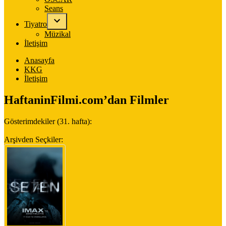
Seans
Tiyatro
Müzikal
İletişim
Anasayfa
KKG
İletişim
HaftaninFilmi.com’dan Filmler
Gösterimdekiler (31. hafta):
Arşivden Seçkiler: