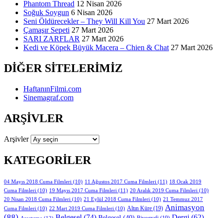
Phantom Thread
12 Nisan 2026
Soğuk Soygun
6 Nisan 2026
Seni Öldürecekler – They Will Kill You
27 Mart 2026
Çamaşır Sepeti
27 Mart 2026
SARI ZARFLAR
27 Mart 2026
Kedi ve Köpek Büyük Macera – Chien & Chat
27 Mart 2026
DIĞER SITELERIMIZ
HaftanınFilmi.com
Sinemagraf.com
ARŞIVLER
Arşivler
KATEGORILER
11 Ağustos 2017 Cuma Filmleri
(11)
04 Mayıs 2018 Cuma Filmleri
(10)
18 Ocak 2019
19 Mayıs 2017 Cuma Filmleri
(11)
Cuma Filmleri
(10)
20 Aralık 2019 Cuma Filmleri
(10)
20 Nisan 2018 Cuma Filmleri
(10)
21 Eylül 2018 Cuma Filmleri
(10)
21 Temmuz 2017
Animasyon
Altın Küre
(19)
Cuma Filmleri
(10)
22 Mart 2019 Cuma Filmleri
(10)
(88)
Belgesel
(74)
Dergi
(62)
Belgesel
(40)
Biyografi
(19)
Araştırma
(12)