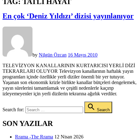
TAG:
TATLI HAYAT
En çok ‘Deniz Yıldızı’ dizisi yayınlanıyor
by
Nilgün Özcan
16 Mayıs 2010
TELEVİZYON KANALLARININ KURTARICISI YERLİ DİZİ
TEKRARLARI OLUYOR Televizyon kanallarının haftalık yayın
programları içinde özellikle yerli diziler önemli bir yer tutuyor.
Yaşanan son ekonomik krizle birlikte kanallar bütçeleri dengelemek,
yayın sürelerini tamamlamak ve çeşitli nedenlerle kaçırıp
izleyemeyenler için yerli dizilerin tekrarına ağırlık verdiler.
Search for:
Search
SON YAZILAR
Rrama -The Rrama
12 Nisan 2026