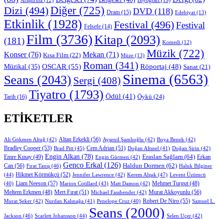
Diğer
(725)
Dizi
(494)
DVD
(118)
Dram
(15)
Edebiyat
(13)
Etkinlik
(1928)
Festival
(496)
Festival
Felsefe
(14)
Film
(3736)
Kitap
(2093)
(181)
Komedi
(12)
Müzik
(722)
Konser
(76)
Mekan
(71)
Kısa Film
(22)
Müze
(13)
Roman
(341)
OSCAR
(55)
Müzikal
(35)
Röportaj
(48)
Sanat
(21)
Sinema
(6563)
Seans
(2043)
Sergi
(408)
Tiyatro
(1793)
Ödül
(41)
Öykü
(24)
Tarih
(16)
ETIKETLER
Altan Erkekli
(56)
Ali Gökmen Altuğ
(42)
Ayşenil Şamlıoğlu
(42)
Boya Benek
(42)
Bradley Cooper
(53)
Cem Adrian
(51)
Brad Pitt
(45)
Doğan Altınel
(41)
Doğan Şirin
(42)
Engin Alkan
(78)
Eraslan Sağlam
(64)
Erkan
Emre Kınay
(49)
Engin Gürmen
(42)
Genco Erkal
(126)
Can
(56)
Haldun Dormen
(62)
Fırat Tanış
(46)
Haluk Bilginer
Hikmet Körmükçü
(52)
(44)
Jennifer Lawrence
(42)
Kerem Alışık
(47)
Levent Üzümcü
Liam Neeson
(57)
Marion Cotillard
(43)
Matt Damon
(42)
Mehmet Turgut
(48)
(40)
Mert Fırat
(51)
Murat Akkoyunlu
(56)
Meltem Erkmen
(48)
Michael Fassbender
(42)
Robert De Niro
(55)
Murat Şeker
(42)
Nurdan Kalınağa
(41)
Samuel L.
Penelope Cruz
(40)
Seans
(2000)
Jackson
(46)
Scarlett Johansson
(44)
Selen Uçer
(42)