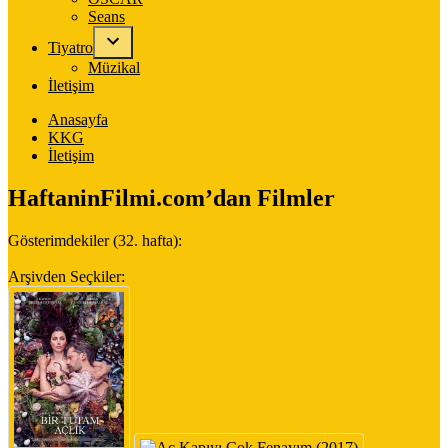
Seans
Tiyatro
Müzikal
İletişim
Anasayfa
KKG
İletişim
HaftaninFilmi.com’dan Filmler
Gösterimdekiler (32. hafta):
Arşivden Seçkiler: