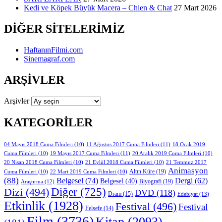
Kedi ve Köpek Büyük Macera – Chien & Chat
27 Mart 2026
DIĞER SITELERIMIZ
HaftanınFilmi.com
Sinemagraf.com
ARŞIVLER
Arşivler
KATEGORILER
11 Ağustos 2017 Cuma Filmleri
(11)
04 Mayıs 2018 Cuma Filmleri
(10)
18 Ocak 2019
19 Mayıs 2017 Cuma Filmleri
(11)
Cuma Filmleri
(10)
20 Aralık 2019 Cuma Filmleri
(10)
20 Nisan 2018 Cuma Filmleri
(10)
21 Eylül 2018 Cuma Filmleri
(10)
21 Temmuz 2017
Animasyon
Altın Küre
(19)
Cuma Filmleri
(10)
22 Mart 2019 Cuma Filmleri
(10)
(88)
Belgesel
(74)
Dergi
(62)
Belgesel
(40)
Biyografi
(19)
Araştırma
(12)
Diğer
(725)
Dizi
(494)
DVD
(118)
Dram
(15)
Edebiyat
(13)
Etkinlik
(1928)
Festival
(496)
Festival
Felsefe
(14)
Film
(3736)
Kitap
(2093)