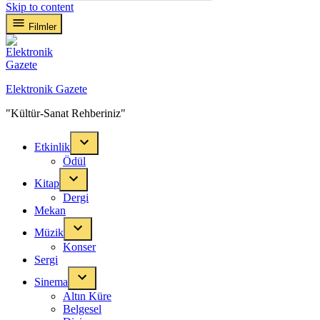
Skip to content
Filmler
Elektronik Gazete
"Kültür-Sanat Rehberiniz"
Etkinlik
Ödül
Kitap
Dergi
Mekan
Müzik
Konser
Sergi
Sinema
Altın Küre
Belgesel