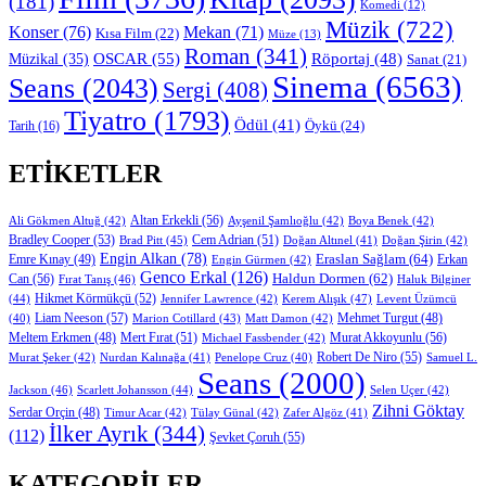
(181)
Komedi
(12)
Müzik
(722)
Konser
(76)
Mekan
(71)
Kısa Film
(22)
Müze
(13)
Roman
(341)
OSCAR
(55)
Müzikal
(35)
Röportaj
(48)
Sanat
(21)
Sinema
(6563)
Seans
(2043)
Sergi
(408)
Tiyatro
(1793)
Ödül
(41)
Öykü
(24)
Tarih
(16)
ETIKETLER
Altan Erkekli
(56)
Ali Gökmen Altuğ
(42)
Ayşenil Şamlıoğlu
(42)
Boya Benek
(42)
Bradley Cooper
(53)
Cem Adrian
(51)
Brad Pitt
(45)
Doğan Altınel
(41)
Doğan Şirin
(42)
Engin Alkan
(78)
Eraslan Sağlam
(64)
Erkan
Emre Kınay
(49)
Engin Gürmen
(42)
Genco Erkal
(126)
Can
(56)
Haldun Dormen
(62)
Fırat Tanış
(46)
Haluk Bilginer
Hikmet Körmükçü
(52)
(44)
Jennifer Lawrence
(42)
Kerem Alışık
(47)
Levent Üzümcü
Liam Neeson
(57)
Marion Cotillard
(43)
Matt Damon
(42)
Mehmet Turgut
(48)
(40)
Mert Fırat
(51)
Murat Akkoyunlu
(56)
Meltem Erkmen
(48)
Michael Fassbender
(42)
Robert De Niro
(55)
Murat Şeker
(42)
Nurdan Kalınağa
(41)
Samuel L.
Penelope Cruz
(40)
Seans
(2000)
Jackson
(46)
Scarlett Johansson
(44)
Selen Uçer
(42)
Zihni Göktay
Serdar Orçin
(48)
Timur Acar
(42)
Tülay Günal
(42)
Zafer Algöz
(41)
İlker Ayrık
(344)
(112)
Şevket Çoruh
(55)
KATEGORILER