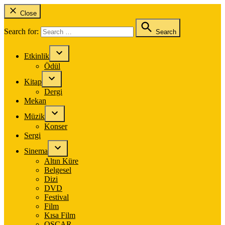
Close
Search for:
Search
Etkinlik
Ödül
Kitap
Dergi
Mekan
Müzik
Konser
Sergi
Sinema
Altın Küre
Belgesel
Dizi
DVD
Festival
Film
Kısa Film
OSCAR