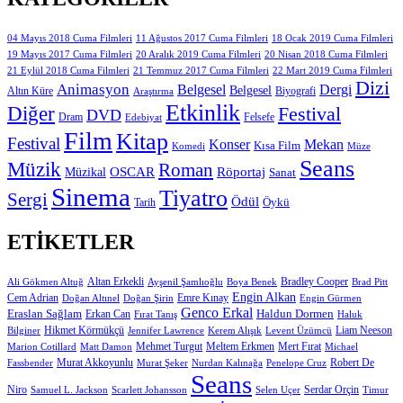
11 Ağustos 2017 Cuma Filmleri
04 Mayıs 2018 Cuma Filmleri
18 Ocak 2019 Cuma Filmleri
19 Mayıs 2017 Cuma Filmleri
20 Aralık 2019 Cuma Filmleri
20 Nisan 2018 Cuma Filmleri
21 Eylül 2018 Cuma Filmleri
21 Temmuz 2017 Cuma Filmleri
22 Mart 2019 Cuma Filmleri
Dizi
Animasyon
Belgesel
Dergi
Belgesel
Altın Küre
Biyografi
Araştırma
Etkinlik
Diğer
Festival
DVD
Dram
Edebiyat
Felsefe
Film
Kitap
Festival
Konser
Mekan
Kısa Film
Komedi
Müze
Seans
Müzik
Roman
OSCAR
Müzikal
Röportaj
Sanat
Sinema
Tiyatro
Sergi
Ödül
Öykü
Tarih
ETIKETLER
Altan Erkekli
Bradley Cooper
Ali Gökmen Altuğ
Ayşenil Şamlıoğlu
Boya Benek
Brad Pitt
Engin Alkan
Cem Adrian
Doğan Altınel
Doğan Şirin
Emre Kınay
Engin Gürmen
Genco Erkal
Eraslan Sağlam
Erkan Can
Haldun Dormen
Fırat Tanış
Haluk
Hikmet Körmükçü
Liam Neeson
Bilginer
Jennifer Lawrence
Kerem Alışık
Levent Üzümcü
Mert Fırat
Marion Cotillard
Matt Damon
Mehmet Turgut
Meltem Erkmen
Michael
Murat Akkoyunlu
Robert De
Fassbender
Murat Şeker
Nurdan Kalınağa
Penelope Cruz
Seans
Niro
Samuel L. Jackson
Scarlett Johansson
Selen Uçer
Serdar Orçin
Timur