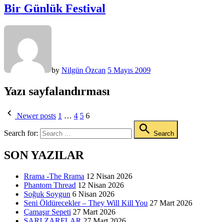
Bir Günlük Festival
by
Nilgün Özcan
5 Mayıs 2009
Yazı sayfalandırması
Newer posts
1
…
4
5
6
Search for:
Search
SON YAZILAR
Rrama -The Rrama
12 Nisan 2026
Phantom Thread
12 Nisan 2026
Soğuk Soygun
6 Nisan 2026
Seni Öldürecekler – They Will Kill You
27 Mart 2026
Çamaşır Sepeti
27 Mart 2026
SARI ZARFLAR
27 Mart 2026