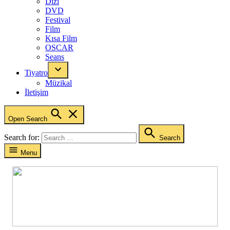
Dizi
DVD
Festival
Film
Kısa Film
OSCAR
Seans
Tiyatro
Müzikal
İletişim
Open Search
Search for:
Search
Menu