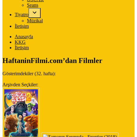
Seans
Tiyatro
Müzikal
İletişim
Anasayfa
KKG
İletişim
HaftaninFilmi.com’dan Filmler
Gösterimdekiler (32. hafta):
Arşivden Seçkiler: