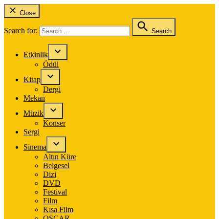
Close
Search for:
Search
Etkinlik
Ödül
Kitap
Dergi
Mekan
Müzik
Konser
Sergi
Sinema
Altın Küre
Belgesel
Dizi
DVD
Festival
Film
Kısa Film
OSCAR