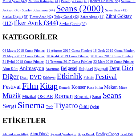
Robert De Niro
(55)
Murat Şeker
(42)
Nurdan Kalınağa
(41)
Samuel L.
Penelope Cruz
(40)
Seans
(2000)
Jackson
(46)
Scarlett Johansson
(44)
Selen Uçer
(42)
Zihni Göktay
Serdar Orçin
(48)
Timur Acar
(42)
Tülay Günal
(42)
Zafer Algöz
(41)
İlker Ayrık
(344)
(112)
Şevket Çoruh
(55)
KATEGORILER
11 Ağustos 2017 Cuma Filmleri
04 Mayıs 2018 Cuma Filmleri
18 Ocak 2019 Cuma Filmleri
19 Mayıs 2017 Cuma Filmleri
20 Aralık 2019 Cuma Filmleri
20 Nisan 2018 Cuma Filmleri
21 Eylül 2018 Cuma Filmleri
21 Temmuz 2017 Cuma Filmleri
22 Mart 2019 Cuma Filmleri
Dizi
Animasyon
Belgesel
Dergi
Belgesel
Altın Küre
Biyografi
Araştırma
Etkinlik
Diğer
Festival
DVD
Dram
Edebiyat
Felsefe
Film
Kitap
Festival
Konser
Mekan
Kısa Film
Komedi
Müze
Seans
Müzik
Roman
OSCAR
Müzikal
Röportaj
Sanat
Sinema
Tiyatro
Sergi
Ödül
Öykü
Tarih
ETIKETLER
Altan Erkekli
Bradley Cooper
Ali Gökmen Altuğ
Ayşenil Şamlıoğlu
Boya Benek
Brad Pitt