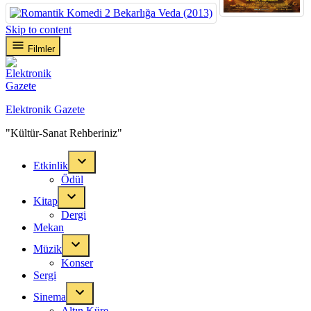
Skip to content
Filmler
Elektronik Gazete
"Kültür-Sanat Rehberiniz"
Etkinlik
Ödül
Kitap
Dergi
Mekan
Müzik
Konser
Sergi
Sinema
Altın Küre