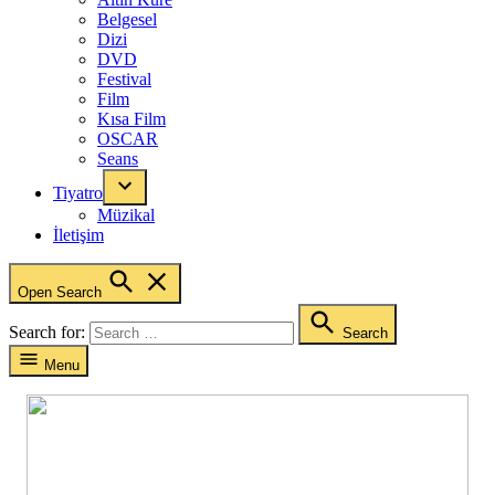
Belgesel
Dizi
DVD
Festival
Film
Kısa Film
OSCAR
Seans
Tiyatro
Müzikal
İletişim
Open Search
Search for:
Search
Menu