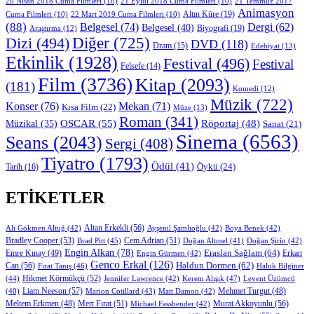
20 Nisan 2018 Cuma Filmleri
(10)
21 Eylül 2018 Cuma Filmleri
(10)
21 Temmuz 2017
Animasyon
Altın Küre
(19)
Cuma Filmleri
(10)
22 Mart 2019 Cuma Filmleri
(10)
(88)
Belgesel
(74)
Dergi
(62)
Belgesel
(40)
Biyografi
(19)
Araştırma
(12)
Diğer
(725)
Dizi
(494)
DVD
(118)
Dram
(15)
Edebiyat
(13)
Etkinlik
(1928)
Festival
(496)
Festival
Felsefe
(14)
Film
(3736)
Kitap
(2093)
(181)
Komedi
(12)
Müzik
(722)
Konser
(76)
Mekan
(71)
Kısa Film
(22)
Müze
(13)
Roman
(341)
OSCAR
(55)
Müzikal
(35)
Röportaj
(48)
Sanat
(21)
Sinema
(6563)
Seans
(2043)
Sergi
(408)
Tiyatro
(1793)
Ödül
(41)
Öykü
(24)
Tarih
(16)
ETIKETLER
Altan Erkekli
(56)
Ali Gökmen Altuğ
(42)
Ayşenil Şamlıoğlu
(42)
Boya Benek
(42)
Bradley Cooper
(53)
Cem Adrian
(51)
Brad Pitt
(45)
Doğan Altınel
(41)
Doğan Şirin
(42)
Engin Alkan
(78)
Eraslan Sağlam
(64)
Erkan
Emre Kınay
(49)
Engin Gürmen
(42)
Genco Erkal
(126)
Can
(56)
Haldun Dormen
(62)
Fırat Tanış
(46)
Haluk Bilginer
Hikmet Körmükçü
(52)
(44)
Jennifer Lawrence
(42)
Kerem Alışık
(47)
Levent Üzümcü
Liam Neeson
(57)
Marion Cotillard
(43)
Matt Damon
(42)
Mehmet Turgut
(48)
(40)
Mert Fırat
(51)
Murat Akkoyunlu
(56)
Meltem Erkmen
(48)
Michael Fassbender
(42)