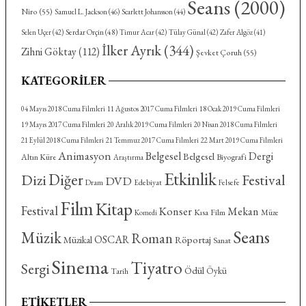
Seans
(2000)
Niro
(55)
Samuel L. Jackson
(46)
Scarlett Johansson
(44)
Serdar Orçin
(48)
Selen Uçer
(42)
Timur Acar
(42)
Tülay Günal
(42)
Zafer Algöz
(41)
İlker Ayrık
(344)
Zihni Göktay
(112)
Şevket Çoruh
(55)
KATEGORILER
04 Mayıs 2018 Cuma Filmleri
11 Ağustos 2017 Cuma Filmleri
18 Ocak 2019 Cuma Filmleri
19 Mayıs 2017 Cuma Filmleri
20 Aralık 2019 Cuma Filmleri
20 Nisan 2018 Cuma Filmleri
21 Eylül 2018 Cuma Filmleri
21 Temmuz 2017 Cuma Filmleri
22 Mart 2019 Cuma Filmleri
Animasyon
Belgesel
Dergi
Belgesel
Altın Küre
Biyografi
Araştırma
Etkinlik
Diğer
Dizi
Festival
DVD
Dram
Felsefe
Edebiyat
Film
Kitap
Festival
Konser
Mekan
Kısa Film
Komedi
Müze
Seans
Müzik
Roman
OSCAR
Röportaj
Müzikal
Sanat
Sinema
Tiyatro
Sergi
Ödül
Öykü
Tarih
ETIKETLER