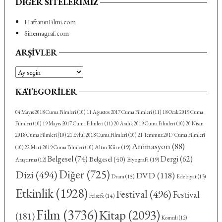
DIĞER SITELERIMIZ
HaftanınFilmi.com
Sinemagraf.com
ARŞIVLER
Arşivler
KATEGORILER
04 Mayıs 2018 Cuma Filmleri
(10)
11 Ağustos 2017 Cuma Filmleri
(11)
18 Ocak 2019 Cuma
Filmleri
(10)
19 Mayıs 2017 Cuma Filmleri
(11)
20 Aralık 2019 Cuma Filmleri
(10)
20 Nisan
2018 Cuma Filmleri
(10)
21 Eylül 2018 Cuma Filmleri
(10)
21 Temmuz 2017 Cuma Filmleri
Animasyon
(88)
Altın Küre
(19)
(10)
22 Mart 2019 Cuma Filmleri
(10)
Belgesel
(74)
Dergi
(62)
Belgesel
(40)
Biyografi
(19)
Araştırma
(12)
Diğer
(725)
Dizi
(494)
DVD
(118)
Dram
(15)
Edebiyat
(13)
Etkinlik
(1928)
Festival
(496)
Festival
Felsefe
(14)
Film
(3736)
Kitap
(2093)
(181)
Komedi
(12)