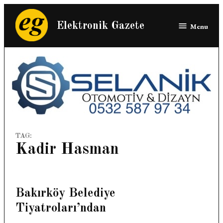
Skip
to
Elektronik Gazete
Menu
content
TAG:
Kadir Hasman
Bakırköy Belediye
Tiyatroları’ndan