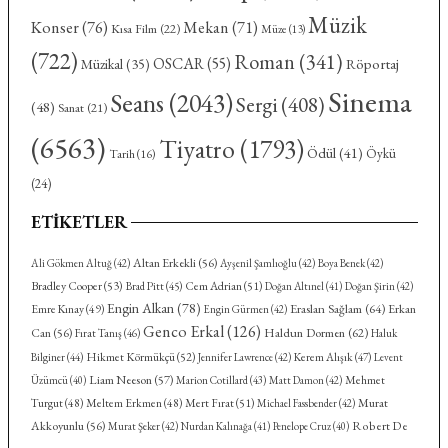
Müzik
Konser
(76)
Mekan
(71)
Kısa Film
(22)
Müze
(13)
(722)
Roman
(341)
OSCAR
(55)
Röportaj
Müzikal
(35)
Sinema
Seans
(2043)
Sergi
(408)
(48)
Sanat
(21)
(6563)
Tiyatro
(1793)
Ödül
(41)
Öykü
Tarih
(16)
(24)
ETIKETLER
Altan Erkekli
(56)
Ali Gökmen Altuğ
(42)
Ayşenil Şamlıoğlu
(42)
Boya Benek
(42)
Bradley Cooper
(53)
Cem Adrian
(51)
Brad Pitt
(45)
Doğan Altınel
(41)
Doğan Şirin
(42)
Engin Alkan
(78)
Eraslan Sağlam
(64)
Emre Kınay
(49)
Erkan
Engin Gürmen
(42)
Genco Erkal
(126)
Haldun Dormen
(62)
Can
(56)
Fırat Tanış
(46)
Haluk
Hikmet Körmükçü
(52)
Kerem Alışık
(47)
Bilginer
(44)
Jennifer Lawrence
(42)
Levent
Liam Neeson
(57)
Mehmet
Üzümcü
(40)
Marion Cotillard
(43)
Matt Damon
(42)
Turgut
(48)
Meltem Erkmen
(48)
Mert Fırat
(51)
Murat
Michael Fassbender
(42)
Akkoyunlu
(56)
Robert De
Murat Şeker
(42)
Nurdan Kalınağa
(41)
Penelope Cruz
(40)