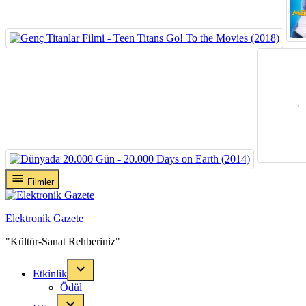
Skip
Filmler
to
content
Elektronik Gazete
"Kültür-Sanat Rehberiniz"
Etkinlik
Ödül