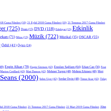
018 Cuma Filmleri
(10)
21 Eylül 2018 Cuma Filmleri
(10)
21 Temmuz 2017 Cuma Filmleri
Etkinlik
ğer
(725)
DVD
(118)
Dram
(15)
Edebiyat
(13)
Müzik
(722)
ekan
(71)
OSCAR
(55)
Müzikal
(35)
Müze
(13)
)
Ödül
(41)
Öykü
(24)
Engin Alkan
(78)
Eraslan Sağlam
(64)
Erkan Can
(56)
49)
Engin Gürmen
(42)
Fırat
Mert
Marion Cotillard
(43)
Matt Damon
(42)
Mehmet Turgut
(48)
Meltem Erkmen
(48)
Seans
(2000)
Selen Uçer
(42)
Serdar Orçin
(48)
Timur Acar
(42)
Tülay
Altın
lül 2018 Cuma Filmleri
21 Temmuz 2017 Cuma Filmleri
22 Mart 2019 Cuma Filmleri