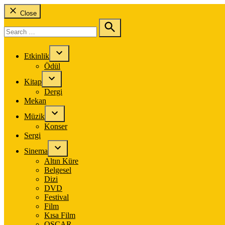
Close
Search
for:
Search
Etkinlik
Ödül
Kitap
Dergi
Mekan
Müzik
Konser
Sergi
Sinema
Altın Küre
Belgesel
Dizi
DVD
Festival
Film
Kısa Film
OSCAR