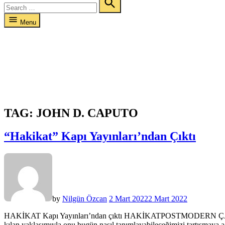
for:
Search
Menu
TAG:
JOHN D. CAPUTO
“Hakikat” Kapı Yayınları’ndan Çıktı
by
Nilgün Özcan
2 Mart 2022
2 Mart 2022
HAKİKAT Kapı Yayınları’ndan çıktı HAKİKATPOSTMODERN ÇAĞDA 
kılan yaklaşımıyla onu bugün nasıl tanımlayabileceğimizi tartışmaya aç