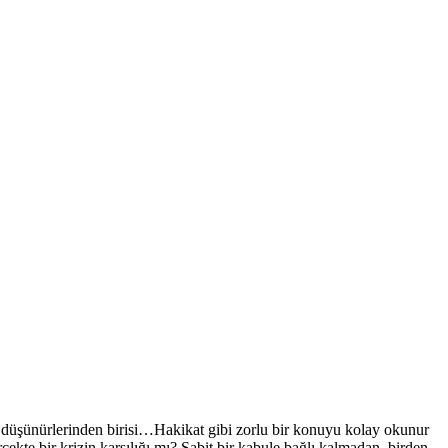
lerinden birisi…Hakikat gibi zorlu bir konuyu kolay okunur
ekte bir krizin karşılığı mı? Sabit bir kabule bağlı kalmadan, birden