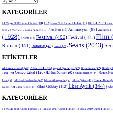
Arşivler
KATEGORILER
11 Ağustos 2017 Cuma Filmleri
(11)
04 Mayıs 2018 Cuma Filmleri
(10)
18 Ocak 2019 Cuma F
Animasyon
(88)
Altın Küre
(19)
Araştırma
(1
(10)
22 Mart 2019 Cuma Filmleri
(10)
Film
(
(1928)
Festival
(496)
Festival
(181)
Felsefe
(14)
Seans
(2043)
Ser
Roman
(341)
Röportaj
(48)
Sanat
(21)
ETIKETLER
Altan Erkekli
(56)
Bradley 
Ali Gökmen Altuğ
(42)
Ayşenil Şamlıoğlu
(42)
Boya Benek
(42)
Genco Erkal
(126)
Haldun Dormen
(62)
Hikmet Kö
Tanış
(46)
Haluk Bilginer
(44)
Fırat
(51)
Murat Akkoyunlu
(56)
Michael Fassbender
(42)
Murat Şeker
(42)
Nurdan Kalınağ
İlker Ayrık
(344)
Zihni Göktay
(112)
Şevke
Günal
(42)
Zafer Algöz
(41)
KATEGORILER
11 Ağustos 2017 Cuma Filmleri
1
04 Mayıs 2018 Cuma Filmleri
18 Ocak 2019 Cuma Filmleri