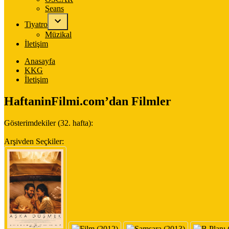
Seans
Tiyatro
Müzikal
İletişim
Anasayfa
KKG
İletişim
HaftaninFilmi.com’dan Filmler
Gösterimdekiler (32. hafta):
Arşivden Seçkiler: