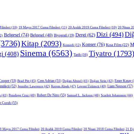
19 Mayıs 2017 Cuma Filmleri
(11)
ilmleri
(10)
20 Aralık 2019 Cuma Filmleri
(10)
20 Nisan 2
Di
Dizi
(494)
Belgesel
(74)
Dergi
(62)
Belgesel
(40)
Biyografi
(19)
2)
3736)
Kitap
(2093)
Konser
(76)
M
Kısa Film
(22)
Komedi
(12)
Sinema
(6563)
Tiyatro
(1793
gi
(408)
Tarih
(16)
Cooper
(53)
Cem Adrian
(51)
Brad Pitt
(45)
Doğan Altınel
(41)
Doğan Şirin
(42)
Emre Kınay
(
rmükçü
(52)
Liam Neeson
(57)
Jennifer Lawrence
(42)
Kerem Alışık
(47)
Levent Üzümcü
(40)
Robert De Niro
(55)
a
(41)
Samuel L. Jackson
(46)
Scarlett Johansson
(44)
Penelope Cruz
(40)
t Çoruh
(55)
9 Mayıs 2017 Cuma Filmleri
20 Aralık 2019 Cuma Filmleri
20 Nisan 2018 Cuma Filmleri
21 Ey