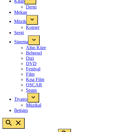
Kitap
Dergi
Mekan
Müzik
Konser
Sergi
Sinema
Altın Küre
Belgesel
Dizi
DVD
Festival
Film
Kısa Film
OSCAR
Seans
Tiyatro
Müzikal
İletişim
Open
Search
Search