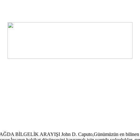
BİLGELİK ARAYIŞI John D. Caputo,Günümüzün en bilinen düşünür
ıyor.İnsanın hakikat düşüncesini kavramak için yaptığı yolculuklar, gerç