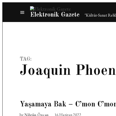
Skip
to
Elektronik Gazete
"Kültür-Sanat Rehb
content
TAG:
Joaquin Phoen
Yaşamaya Bak – C’mon C’mo
by
Nilgün Özcan
16 Haziran 2022