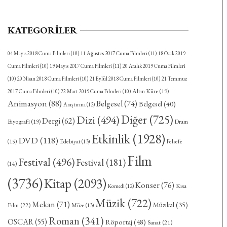
KATEGORILER
04 Mayıs 2018 Cuma Filmleri
(10)
11 Ağustos 2017 Cuma Filmleri
(11)
18 Ocak 2019
Cuma Filmleri
(10)
19 Mayıs 2017 Cuma Filmleri
(11)
20 Aralık 2019 Cuma Filmleri
(10)
20 Nisan 2018 Cuma Filmleri
(10)
21 Eylül 2018 Cuma Filmleri
(10)
21 Temmuz
Altın Küre
(19)
2017 Cuma Filmleri
(10)
22 Mart 2019 Cuma Filmleri
(10)
Animasyon
(88)
Belgesel
(74)
Belgesel
(40)
Araştırma
(12)
Diğer
(725)
Dizi
(494)
Dergi
(62)
Biyografi
(19)
Dram
Etkinlik
(1928)
DVD
(118)
(15)
Felsefe
Edebiyat
(13)
Film
Festival
(496)
Festival
(181)
(14)
(3736)
Kitap
(2093)
Konser
(76)
Kısa
Komedi
(12)
Müzik
(722)
Mekan
(71)
Müzikal
(35)
Film
(22)
Müze
(13)
Roman
(341)
OSCAR
(55)
Röportaj
(48)
Sanat
(21)