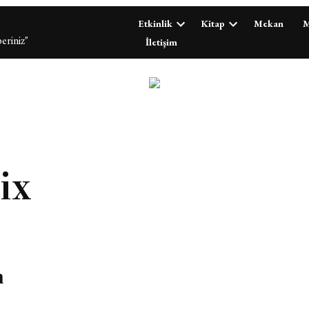
Etkinlik
Kitap
Mekan
M
eriniz"
İletişim
ix
n