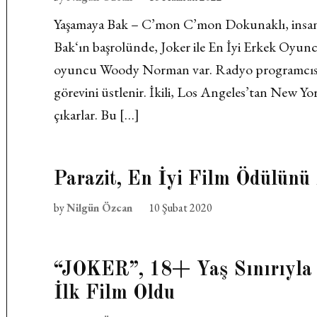
Yaşamaya Bak – C’mon C’mon Dokunaklı, insanın i
Bak‘ın başrolünde, Joker ile En İyi Erkek Oyu
oyuncu Woody Norman var. Radyo programcısı J
görevini üstlenir. İkili, Los Angeles’tan New Y
çıkarlar. Bu […]
Parazit, En İyi Film Ödülünü
by
Nilgün Özcan
10 Şubat 2020
“JOKER”, 18+ Yaş Sınırıyla 
İlk Film Oldu