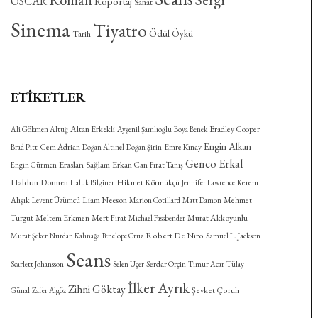
OSCAR
Röportaj
Sanat
Sinema
Tiyatro
Ödül
Öykü
Tarih
ETIKETLER
Altan Erkekli
Bradley Cooper
Ali Gökmen Altuğ
Ayşenil Şamlıoğlu
Boya Benek
Engin Alkan
Cem Adrian
Emre Kınay
Brad Pitt
Doğan Altınel
Doğan Şirin
Genco Erkal
Eraslan Sağlam
Erkan Can
Engin Gürmen
Fırat Tanış
Haldun Dormen
Hikmet Körmükçü
Kerem
Haluk Bilginer
Jennifer Lawrence
Alışık
Liam Neeson
Mehmet
Levent Üzümcü
Marion Cotillard
Matt Damon
Turgut
Meltem Erkmen
Mert Fırat
Murat Akkoyunlu
Michael Fassbender
Robert De Niro
Murat Şeker
Nurdan Kalınağa
Penelope Cruz
Samuel L. Jackson
Seans
Serdar Orçin
Scarlett Johansson
Selen Uçer
Timur Acar
Tülay
İlker Ayrık
Zihni Göktay
Şevket Çoruh
Günal
Zafer Algöz