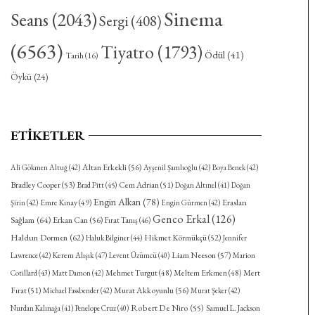
Sinema
Seans
(2043)
Sergi
(408)
(6563)
Tiyatro
(1793)
Ödül
(41)
Tarih
(16)
Öykü
(24)
ETIKETLER
Altan Erkekli
(56)
Ali Gökmen Altuğ
(42)
Ayşenil Şamlıoğlu
(42)
Boya Benek
(42)
Bradley Cooper
(53)
Cem Adrian
(51)
Brad Pitt
(45)
Doğan Altınel
(41)
Doğan
Engin Alkan
(78)
Eraslan
Emre Kınay
(49)
Şirin
(42)
Engin Gürmen
(42)
Genco Erkal
(126)
Sağlam
(64)
Erkan Can
(56)
Fırat Tanış
(46)
Haldun Dormen
(62)
Hikmet Körmükçü
(52)
Haluk Bilginer
(44)
Jennifer
Kerem Alışık
(47)
Liam Neeson
(57)
Lawrence
(42)
Levent Üzümcü
(40)
Marion
Mehmet Turgut
(48)
Meltem Erkmen
(48)
Mert
Cotillard
(43)
Matt Damon
(42)
Fırat
(51)
Murat Akkoyunlu
(56)
Michael Fassbender
(42)
Murat Şeker
(42)
Robert De Niro
(55)
Nurdan Kalınağa
(41)
Penelope Cruz
(40)
Samuel L. Jackson