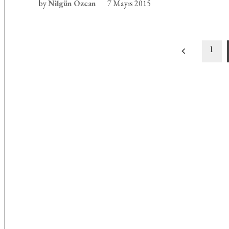
by
Nilgün Özcan
7 Mayıs 2015
Yazı
1
sayfalandırması