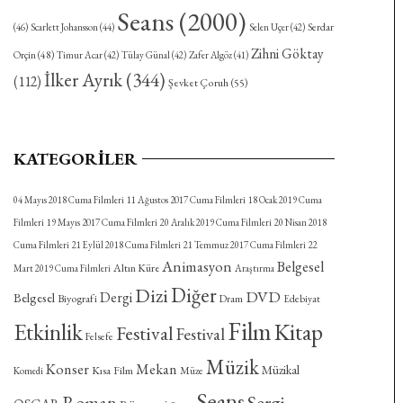
Seans
(2000)
Serdar
(46)
Scarlett Johansson
(44)
Selen Uçer
(42)
Zihni Göktay
Orçin
(48)
Timur Acar
(42)
Tülay Günal
(42)
Zafer Algöz
(41)
İlker Ayrık
(344)
(112)
Şevket Çoruh
(55)
KATEGORILER
04 Mayıs 2018 Cuma Filmleri
11 Ağustos 2017 Cuma Filmleri
18 Ocak 2019 Cuma
Filmleri
19 Mayıs 2017 Cuma Filmleri
20 Aralık 2019 Cuma Filmleri
20 Nisan 2018
Cuma Filmleri
21 Eylül 2018 Cuma Filmleri
21 Temmuz 2017 Cuma Filmleri
22
Animasyon
Belgesel
Altın Küre
Mart 2019 Cuma Filmleri
Araştırma
Diğer
Dizi
DVD
Dergi
Belgesel
Biyografi
Dram
Edebiyat
Film
Etkinlik
Kitap
Festival
Festival
Felsefe
Müzik
Konser
Mekan
Müzikal
Kısa Film
Komedi
Müze
Seans
Roman
Sergi