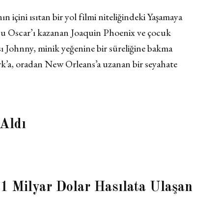
çini ısıtan bir yol filmi niteliğindeki Yaşamaya
ncu Oscar’ı kazanan Joaquin Phoenix ve çocuk
ohnny, minik yeğenine bir süreliğine bakma
ork’a, oradan New Orleans’a uzanan bir seyahate
 Aldı
1 Milyar Dolar Hasılata Ulaşan