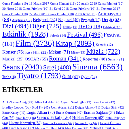
19 Mayıs 2017 Cuma Filmleri
(11)
Cuma Filmleri
(10)
20 Aralık 2019 Cuma Filmleri
(10)
20 Nisan 2018 Cuma Filmleri
(10)
21 Eylül 2018 Cuma Filmleri
(10)
21 Temmuz 2017
Animasyon
Altın Küre
(19)
Cuma Filmleri
(10)
22 Mart 2019 Cuma Filmleri
(10)
(88)
Belgesel
(74)
Dergi
(62)
Belgesel
(40)
Biyografi
(19)
Araştırma
(12)
Diğer
(725)
Dizi
(494)
DVD
(118)
Dram
(15)
Edebiyat
(13)
Etkinlik
(1928)
Festival
(496)
Festival
Felsefe
(14)
Film
(3736)
Kitap
(2093)
(181)
Komedi
(12)
Müzik
(722)
Konser
(76)
Mekan
(71)
Kısa Film
(22)
Müze
(13)
Roman
(341)
OSCAR
(55)
Müzikal
(35)
Röportaj
(48)
Sanat
(21)
Sinema
(6563)
Seans
(2043)
Sergi
(408)
Tiyatro
(1793)
Ödül
(41)
Öykü
(24)
Tarih
(16)
ETIKETLER
Altan Erkekli
(56)
Ali Gökmen Altuğ
(42)
Ayşenil Şamlıoğlu
(42)
Boya Benek
(42)
Bradley Cooper
(53)
Cem Adrian
(51)
Brad Pitt
(45)
Doğan Altınel
(41)
Doğan Şirin
(42)
Engin Alkan
(78)
Eraslan Sağlam
(64)
Erkan
Emre Kınay
(49)
Engin Gürmen
(42)
Genco Erkal
(126)
Can
(56)
Haldun Dormen
(62)
Fırat Tanış
(46)
Haluk Bilginer
Hikmet Körmükçü
(52)
(44)
Jennifer Lawrence
(42)
Kerem Alışık
(47)
Levent Üzümcü
Liam Neeson
(57)
Marion Cotillard
(43)
Matt Damon
(42)
Mehmet Turgut
(48)
(40)