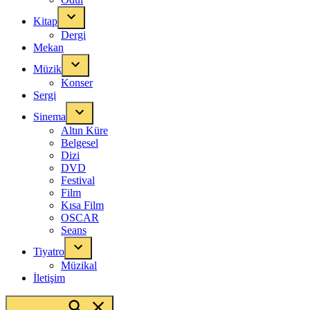
Kitap
Dergi
Mekan
Müzik
Konser
Sergi
Sinema
Altın Küre
Belgesel
Dizi
DVD
Festival
Film
Kısa Film
OSCAR
Seans
Tiyatro
Müzikal
İletişim