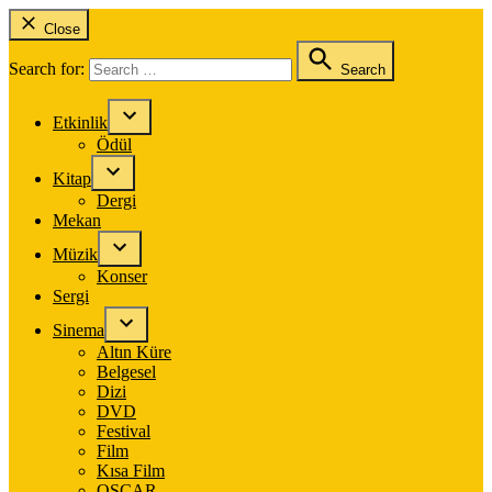
Close
Search for:
Search
Etkinlik
Ödül
Kitap
Dergi
Mekan
Müzik
Konser
Sergi
Sinema
Altın Küre
Belgesel
Dizi
DVD
Festival
Film
Kısa Film
OSCAR