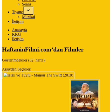
Seans
Tiyatro
Müzikal
İletişim
Anasayfa
KKG
İletişim
HaftaninFilmi.com’dan Filmler
Gösterimdekiler (32. hafta):
Arşivden Seçkiler: