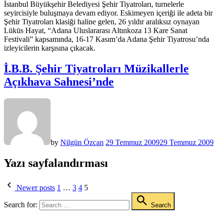
İstanbul Büyükşehir Belediyesi Şehir Tiyatroları, turnelerle
seyircisiyle buluşmaya devam ediyor. Eskimeyen içeriği ile adeta bir
Şehir Tiyatroları klasiği haline gelen, 26 yıldır aralıksız oynayan
Lüküs Hayat, “Adana Uluslararası Altınkoza 13 Kare Sanat
Festivali” kapsamında, 16-17 Kasım’da Adana Şehir Tiyatrosu’nda
izleyicilerin karşısına çıkacak.
İ.B.B. Şehir Tiyatroları Müzikallerle
Açıkhava Sahnesi’nde
by
Nilgün Özcan
29 Temmuz 2009
29 Temmuz 2009
Yazı sayfalandırması
Newer posts
1
…
3
4
5
Search for:
Search