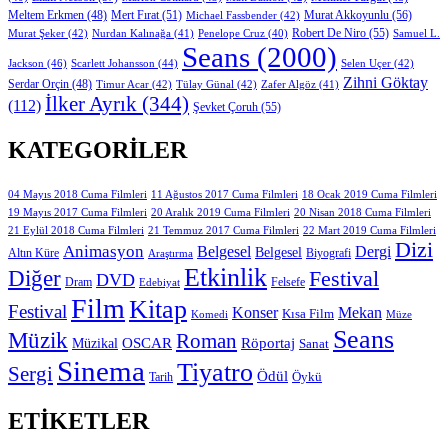
Mert Fırat
(51)
Murat Akkoyunlu
(56)
Meltem Erkmen
(48)
Michael Fassbender
(42)
Robert De Niro
(55)
Murat Şeker
(42)
Nurdan Kalınağa
(41)
Samuel L.
Penelope Cruz
(40)
Seans
(2000)
Jackson
(46)
Scarlett Johansson
(44)
Selen Uçer
(42)
Zihni Göktay
Serdar Orçin
(48)
Timur Acar
(42)
Tülay Günal
(42)
Zafer Algöz
(41)
İlker Ayrık
(344)
(112)
Şevket Çoruh
(55)
KATEGORILER
11 Ağustos 2017 Cuma Filmleri
04 Mayıs 2018 Cuma Filmleri
18 Ocak 2019 Cuma Filmleri
19 Mayıs 2017 Cuma Filmleri
20 Aralık 2019 Cuma Filmleri
20 Nisan 2018 Cuma Filmleri
21 Eylül 2018 Cuma Filmleri
21 Temmuz 2017 Cuma Filmleri
22 Mart 2019 Cuma Filmleri
Dizi
Animasyon
Belgesel
Dergi
Belgesel
Altın Küre
Biyografi
Araştırma
Etkinlik
Diğer
Festival
DVD
Dram
Edebiyat
Felsefe
Film
Kitap
Festival
Konser
Mekan
Kısa Film
Komedi
Müze
Seans
Müzik
Roman
OSCAR
Müzikal
Röportaj
Sanat
Sinema
Tiyatro
Sergi
Ödül
Öykü
Tarih
ETIKETLER