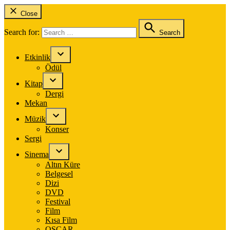
Close
Search for:
Search
Etkinlik
Ödül
Kitap
Dergi
Mekan
Müzik
Konser
Sergi
Sinema
Altın Küre
Belgesel
Dizi
DVD
Festival
Film
Kısa Film
OSCAR