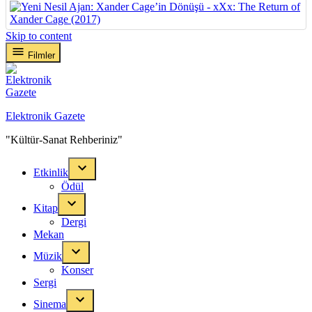
Skip to content
Filmler
Elektronik Gazete
"Kültür-Sanat Rehberiniz"
Etkinlik
Ödül
Kitap
Dergi
Mekan
Müzik
Konser
Sergi
Sinema