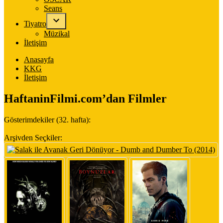
Seans
Tiyatro
Müzikal
İletişim
Anasayfa
KKG
İletişim
HaftaninFilmi.com’dan Filmler
Gösterimdekiler (32. hafta):
Arşivden Seçkiler: