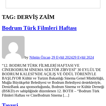
TAG:
DERVIŞ ZAIM
Bodrum Türk Filmleri Haftası
by
Nilgün Özcan
29 Eylül 2024
29 Eylül 2024
“12. BODRUM TÜRK FİLMLERİ HAFTASI VE
CİNEBODRUM SİNEMA SEKTÖR ZİRVESİ” 30 EYLÜL’DE
BODRUM KALESİ’NDE AÇILIŞ VE ÖDÜL TÖRENİYLE
BAŞLIYOR Kültür ve Turizm Bakanlığı Sinema Genel Müdürlüğü,
Muğla Büyükşehir Belediyesi ve Bodrum Belediyesi destekleriyle,
DenizBank ana sponsorluğunda, Bodrum Sinema ve Kültür Derneği
(BSKD) ev sahipliğinde düzenlenen 12. BOTH – “Bodrum Türk
Filmleri Haftası ve CineBodrum Sinema […]
Tavuri