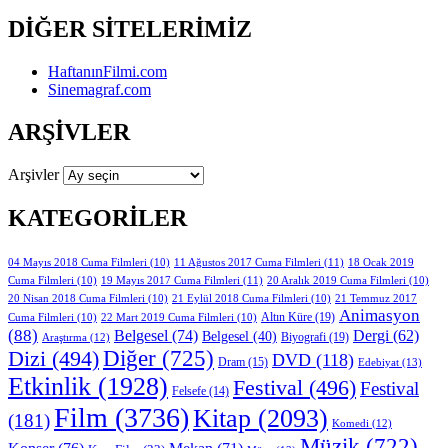
DIĞER SITELERIMIZ
HaftanınFilmi.com
Sinemagraf.com
ARŞIVLER
Arşivler
KATEGORILER
11 Ağustos 2017 Cuma Filmleri
(11)
04 Mayıs 2018 Cuma Filmleri
(10)
18 Ocak 2019
19 Mayıs 2017 Cuma Filmleri
(11)
Cuma Filmleri
(10)
20 Aralık 2019 Cuma Filmleri
(10)
20 Nisan 2018 Cuma Filmleri
(10)
21 Eylül 2018 Cuma Filmleri
(10)
21 Temmuz 2017
Animasyon
Altın Küre
(19)
Cuma Filmleri
(10)
22 Mart 2019 Cuma Filmleri
(10)
(88)
Belgesel
(74)
Dergi
(62)
Belgesel
(40)
Biyografi
(19)
Araştırma
(12)
Diğer
(725)
Dizi
(494)
DVD
(118)
Dram
(15)
Edebiyat
(13)
Etkinlik
(1928)
Festival
(496)
Festival
Felsefe
(14)
Film
(3736)
Kitap
(2093)
(181)
Komedi
(12)
Müzik
(722)