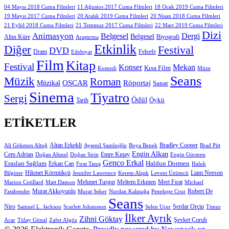
11 Ağustos 2017 Cuma Filmleri
04 Mayıs 2018 Cuma Filmleri
18 Ocak 2019 Cuma Filmleri
19 Mayıs 2017 Cuma Filmleri
20 Aralık 2019 Cuma Filmleri
20 Nisan 2018 Cuma Filmleri
21 Eylül 2018 Cuma Filmleri
21 Temmuz 2017 Cuma Filmleri
22 Mart 2019 Cuma Filmleri
Dizi
Animasyon
Belgesel
Dergi
Belgesel
Altın Küre
Biyografi
Araştırma
Etkinlik
Diğer
Festival
DVD
Dram
Edebiyat
Felsefe
Film
Kitap
Festival
Konser
Mekan
Kısa Film
Komedi
Müze
Seans
Müzik
Roman
OSCAR
Müzikal
Röportaj
Sanat
Sinema
Tiyatro
Sergi
Ödül
Öykü
Tarih
ETIKETLER
Altan Erkekli
Bradley Cooper
Ali Gökmen Altuğ
Ayşenil Şamlıoğlu
Boya Benek
Brad Pitt
Engin Alkan
Cem Adrian
Doğan Altınel
Doğan Şirin
Emre Kınay
Engin Gürmen
Genco Erkal
Eraslan Sağlam
Erkan Can
Haldun Dormen
Fırat Tanış
Haluk
Hikmet Körmükçü
Liam Neeson
Bilginer
Jennifer Lawrence
Kerem Alışık
Levent Üzümcü
Mert Fırat
Marion Cotillard
Matt Damon
Mehmet Turgut
Meltem Erkmen
Michael
Murat Akkoyunlu
Robert De
Fassbender
Murat Şeker
Nurdan Kalınağa
Penelope Cruz
Seans
Niro
Samuel L. Jackson
Scarlett Johansson
Selen Uçer
Serdar Orçin
Timur
İlker Ayrık
Zihni Göktay
Şevket Çoruh
Acar
Tülay Günal
Zafer Algöz