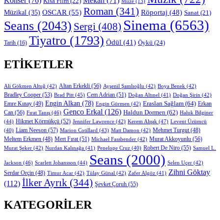
Konser
(76)
Mekan
(71)
Kısa Film
(22)
Müze
(13)
Roman
(341)
OSCAR
(55)
Müzikal
(35)
Röportaj
(48)
Sanat
(21)
Sinema
(6563)
Seans
(2043)
Sergi
(408)
Tiyatro
(1793)
Ödül
(41)
Öykü
(24)
Tarih
(16)
ETIKETLER
Altan Erkekli
(56)
Ali Gökmen Altuğ
(42)
Ayşenil Şamlıoğlu
(42)
Boya Benek
(42)
Bradley Cooper
(53)
Cem Adrian
(51)
Brad Pitt
(45)
Doğan Altınel
(41)
Doğan Şirin
(42)
Engin Alkan
(78)
Eraslan Sağlam
(64)
Erkan
Emre Kınay
(49)
Engin Gürmen
(42)
Genco Erkal
(126)
Can
(56)
Haldun Dormen
(62)
Fırat Tanış
(46)
Haluk Bilginer
Hikmet Körmükçü
(52)
(44)
Jennifer Lawrence
(42)
Kerem Alışık
(47)
Levent Üzümcü
Liam Neeson
(57)
Marion Cotillard
(43)
Matt Damon
(42)
Mehmet Turgut
(48)
(40)
Mert Fırat
(51)
Murat Akkoyunlu
(56)
Meltem Erkmen
(48)
Michael Fassbender
(42)
Robert De Niro
(55)
Murat Şeker
(42)
Nurdan Kalınağa
(41)
Samuel L.
Penelope Cruz
(40)
Seans
(2000)
Jackson
(46)
Scarlett Johansson
(44)
Selen Uçer
(42)
Zihni Göktay
Serdar Orçin
(48)
Timur Acar
(42)
Tülay Günal
(42)
Zafer Algöz
(41)
İlker Ayrık
(344)
(112)
Şevket Çoruh
(55)
KATEGORILER