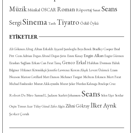
Seans
Müzik
Roman
OSCAR
Röportaj
Müzikal
Sanat
Sinema
Tiyatro
Sergi
Ödül
Öykü
Tarih
ETIKETLER
Altan Erkekli
Bradley Cooper
Ali Gökmen Altuğ
Ayşenil Şamlıoğlu
Boya Benek
Brad
Engin Alkan
Cem Adrian
Emre Kınay
Pitt
Doğan Altınel
Doğan Şirin
Engin Gürmen
Genco Erkal
Eraslan Sağlam
Haldun Dormen
Erkan Can
Fırat Tanış
Haluk
Hikmet Körmükçü
Kerem Alışık
Liam
Bilginer
Jennifer Lawrence
Levent Üzümcü
Neeson
Mehmet Turgut
Meltem Erkmen
Mert Fırat
Marion Cotillard
Matt Damon
Murat Akkoyunlu
Michael Fassbender
Murat Şeker
Nurdan Kalınağa
Penelope Cruz
Seans
Robert De Niro
Serdar
Samuel L. Jackson
Scarlett Johansson
Selen Uçer
İlker Ayrık
Zihni Göktay
Orçin
Timur Acar
Tülay Günal
Zafer Algöz
Şevket Çoruh