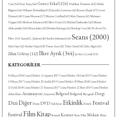
Genco Erkal
(126)
Haldun Dormen
(62)
Can
(56)
Fırat Tanış
(46)
Haluk
Hikmet Körmükçü
(52)
Kerem Alışık
(47)
Bilginer
(44)
Jennifer Lawrence
(42)
Levent
Liam Neeson
(57)
Mehmet
Üzümcü
(40)
Marion Cotillard
(43)
Matt Damon
(42)
Turgut
(48)
Meltem Erkmen
(48)
Mert Fırat
(51)
Murat
Michael Fassbender
(42)
Akkoyunlu
(56)
Robert De
Murat Şeker
(42)
Nurdan Kalınağa
(41)
Penelope Cruz
(40)
Seans
(2000)
Niro
(55)
Samuel L. Jackson
(46)
Scarlett Johansson
(44)
Serdar Orçin
(48)
Selen Uçer
(42)
Timur Acar
(42)
Tülay Günal
(42)
Zafer Algöz
(41)
İlker Ayrık
(344)
Zihni Göktay
(112)
Şevket Çoruh
(55)
KATEGORILER
04 Mayıs 2018 Cuma Filmleri
11 Ağustos 2017 Cuma Filmleri
18 Ocak 2019 Cuma Filmleri
19 Mayıs 2017 Cuma Filmleri
20 Aralık 2019 Cuma Filmleri
20 Nisan 2018 Cuma Filmleri
21 Eylül 2018 Cuma Filmleri
21 Temmuz 2017 Cuma Filmleri
22 Mart 2019 Cuma Filmleri
Animasyon
Belgesel
Dergi
Belgesel
Altın Küre
Biyografi
Araştırma
Etkinlik
Diğer
Dizi
Festival
DVD
Dram
Felsefe
Edebiyat
Film
Kitap
Festival
Konser
Mekan
Kısa Film
Komedi
Müze