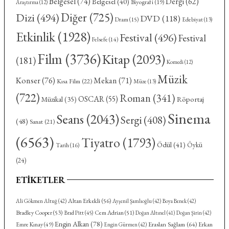
Belgesel
(74)
Dergi
(62)
Belgesel
(40)
Biyografi
(19)
Araştırma
(12)
Diğer
(725)
Dizi
(494)
DVD
(118)
Dram
(15)
Edebiyat
(13)
Etkinlik
(1928)
Festival
(496)
Festival
Felsefe
(14)
Film
(3736)
Kitap
(2093)
(181)
Komedi
(12)
Müzik
Konser
(76)
Mekan
(71)
Kısa Film
(22)
Müze
(13)
(722)
Roman
(341)
OSCAR
(55)
Röportaj
Müzikal
(35)
Sinema
Seans
(2043)
Sergi
(408)
(48)
Sanat
(21)
(6563)
Tiyatro
(1793)
Ödül
(41)
Öykü
Tarih
(16)
(24)
ETIKETLER
Altan Erkekli
(56)
Ali Gökmen Altuğ
(42)
Ayşenil Şamlıoğlu
(42)
Boya Benek
(42)
Bradley Cooper
(53)
Cem Adrian
(51)
Brad Pitt
(45)
Doğan Altınel
(41)
Doğan Şirin
(42)
Engin Alkan
(78)
Eraslan Sağlam
(64)
Emre Kınay
(49)
Erkan
Engin Gürmen
(42)