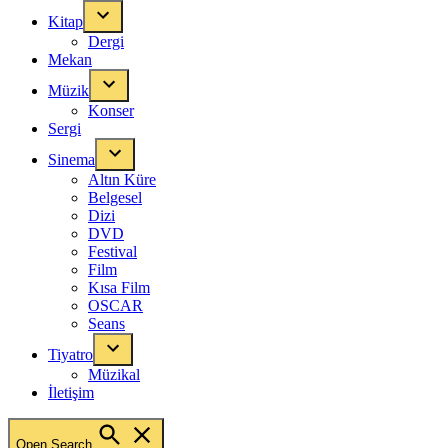
Kitap
Dergi
Mekan
Müzik
Konser
Sergi
Sinema
Altın Küre
Belgesel
Dizi
DVD
Festival
Film
Kısa Film
OSCAR
Seans
Tiyatro
Müzikal
İletişim
Open Search