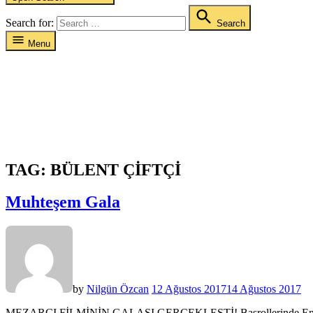
Search for:
Search
Menu
TAG:
BÜLENT ÇIFTÇI
Muhteşem Gala
by
Nilgün Özcan
12 Ağustos 2017
14 Ağustos 2017
MEZARCI FİLMİNİN GALASI GERÇEKLEŞTİ! Başrollerinde Emre Altuğ