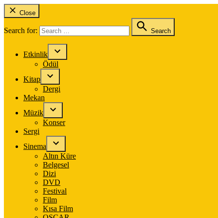
Close
Search for:
Search
Etkinlik
Ödül
Kitap
Dergi
Mekan
Müzik
Konser
Sergi
Sinema
Altın Küre
Belgesel
Dizi
DVD
Festival
Film
Kısa Film
OSCAR