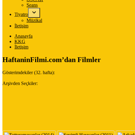
Seans
Tiyatro
Müzikal
İletişim
Anasayfa
KKG
İletişim
HaftaninFilmi.com’dan Filmler
Gösterimdekiler (32. hafta):
Arşivden Seçkiler: