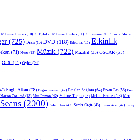
018 Cuma Filmleri
(10)
21 Eylül 2018 Cuma Filmleri
(10)
21 Temmuz 2017 Cuma Filmleri
Etkinlik
ğer
(725)
DVD
(118)
Dram
(15)
Edebiyat
(13)
Müzik
(722)
ekan
(71)
OSCAR
(55)
Müzikal
(35)
Müze
(13)
)
Ödül
(41)
Öykü
(24)
Engin Alkan
(78)
Eraslan Sağlam
(64)
Erkan Can
(56)
49)
Engin Gürmen
(42)
Fırat
Mert
Marion Cotillard
(43)
Matt Damon
(42)
Mehmet Turgut
(48)
Meltem Erkmen
(48)
Seans
(2000)
Selen Uçer
(42)
Serdar Orçin
(48)
Timur Acar
(42)
Tülay