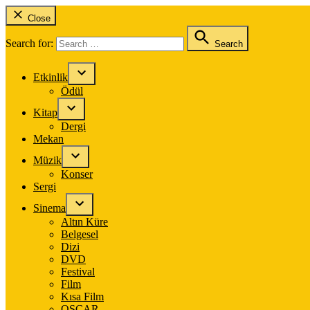
Close
Search for:
Search
Etkinlik
Ödül
Kitap
Dergi
Mekan
Müzik
Konser
Sergi
Sinema
Altın Küre
Belgesel
Dizi
DVD
Festival
Film
Kısa Film
OSCAR