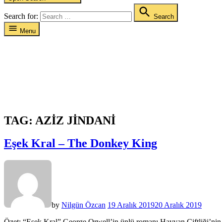
Search for:
Search
Menu
TAG:
AZIZ JINDANI
Eşek Kral – The Donkey King
by
Nilgün Özcan
19 Aralık 2019
20 Aralık 2019
Özet: “Eşek Kral” George Orwell’in ünlü romanı Hayvan Çiftliği’nin u