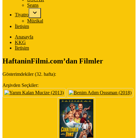
Seans
Tiyatro
Müzikal
İletişim
Anasayfa
KKG
İletişim
HaftaninFilmi.com’dan Filmler
Gösterimdekiler (32. hafta):
Arşivden Seçkiler: