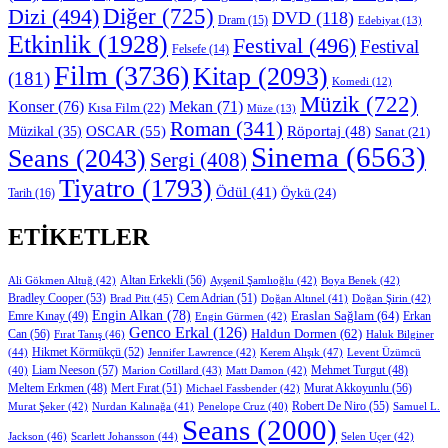
Diğer
(725)
Dizi
(494)
DVD
(118)
Dram
(15)
Edebiyat
(13)
Etkinlik
(1928)
Festival
(496)
Festival
Felsefe
(14)
Film
(3736)
Kitap
(2093)
(181)
Komedi
(12)
Müzik
(722)
Konser
(76)
Mekan
(71)
Kısa Film
(22)
Müze
(13)
Roman
(341)
OSCAR
(55)
Müzikal
(35)
Röportaj
(48)
Sanat
(21)
Sinema
(6563)
Seans
(2043)
Sergi
(408)
Tiyatro
(1793)
Ödül
(41)
Öykü
(24)
Tarih
(16)
ETIKETLER
Altan Erkekli
(56)
Ali Gökmen Altuğ
(42)
Ayşenil Şamlıoğlu
(42)
Boya Benek
(42)
Bradley Cooper
(53)
Cem Adrian
(51)
Brad Pitt
(45)
Doğan Altınel
(41)
Doğan Şirin
(42)
Engin Alkan
(78)
Eraslan Sağlam
(64)
Erkan
Emre Kınay
(49)
Engin Gürmen
(42)
Genco Erkal
(126)
Can
(56)
Haldun Dormen
(62)
Fırat Tanış
(46)
Haluk Bilginer
Hikmet Körmükçü
(52)
(44)
Jennifer Lawrence
(42)
Kerem Alışık
(47)
Levent Üzümcü
Liam Neeson
(57)
Marion Cotillard
(43)
Matt Damon
(42)
Mehmet Turgut
(48)
(40)
Mert Fırat
(51)
Murat Akkoyunlu
(56)
Meltem Erkmen
(48)
Michael Fassbender
(42)
Robert De Niro
(55)
Murat Şeker
(42)
Nurdan Kalınağa
(41)
Samuel L.
Penelope Cruz
(40)
Seans
(2000)
Jackson
(46)
Scarlett Johansson
(44)
Selen Uçer
(42)