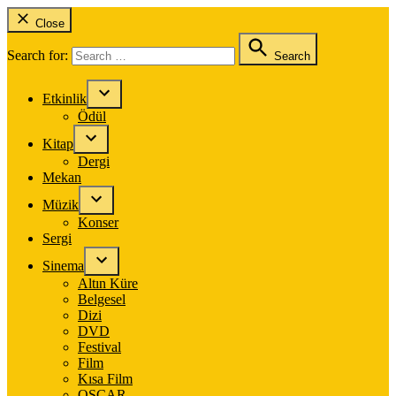
Close
Search for:
Search
Etkinlik
Ödül
Kitap
Dergi
Mekan
Müzik
Konser
Sergi
Sinema
Altın Küre
Belgesel
Dizi
DVD
Festival
Film
Kısa Film
OSCAR