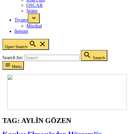
OSCAR
Seans
Tiyatro
Müzikal
İletişim
Open Search
Search for:
Search
Menu
TAG:
AYLIN GÖZEN