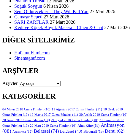
Phantom Thread
12 Nisan 2026
Soğuk Soygun
6 Nisan 2026
Seni Öldürecekler – They Will Kill You
27 Mart 2026
Çamaşır Sepeti
27 Mart 2026
SARI ZARFLAR
27 Mart 2026
Kedi ve Köpek Büyük Macera – Chien & Chat
27 Mart 2026
DIĞER SITELERIMIZ
HaftanınFilmi.com
Sinemagraf.com
ARŞIVLER
Arşivler
KATEGORILER
11 Ağustos 2017 Cuma Filmleri
(11)
04 Mayıs 2018 Cuma Filmleri
(10)
18 Ocak 2019
19 Mayıs 2017 Cuma Filmleri
(11)
Cuma Filmleri
(10)
20 Aralık 2019 Cuma Filmleri
(10)
20 Nisan 2018 Cuma Filmleri
(10)
21 Eylül 2018 Cuma Filmleri
(10)
21 Temmuz 2017
Animasyon
Altın Küre
(19)
Cuma Filmleri
(10)
22 Mart 2019 Cuma Filmleri
(10)
(88)
Belgesel
(74)
Dergi
(62)
Belgesel
(40)
Biyografi
(19)
Araştırma
(12)