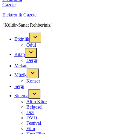
Elektronik Gazete
"Kültür-Sanat Rehberiniz"
Etkinlik
Ödül
Kitap
Dergi
Mekan
Müzik
Konser
Sergi
Sinema
Altın Küre
Belgesel
Dizi
DVD
Festival
Film
Kısa Film