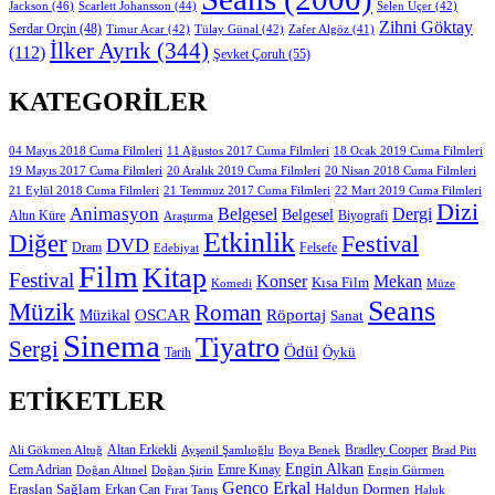
Jackson
(46)
Scarlett Johansson
(44)
Selen Uçer
(42)
Zihni Göktay
Serdar Orçin
(48)
Timur Acar
(42)
Tülay Günal
(42)
Zafer Algöz
(41)
İlker Ayrık
(344)
(112)
Şevket Çoruh
(55)
KATEGORILER
11 Ağustos 2017 Cuma Filmleri
04 Mayıs 2018 Cuma Filmleri
18 Ocak 2019 Cuma Filmleri
19 Mayıs 2017 Cuma Filmleri
20 Aralık 2019 Cuma Filmleri
20 Nisan 2018 Cuma Filmleri
21 Eylül 2018 Cuma Filmleri
21 Temmuz 2017 Cuma Filmleri
22 Mart 2019 Cuma Filmleri
Dizi
Animasyon
Belgesel
Dergi
Belgesel
Altın Küre
Biyografi
Araştırma
Etkinlik
Diğer
Festival
DVD
Dram
Edebiyat
Felsefe
Film
Kitap
Festival
Konser
Mekan
Kısa Film
Komedi
Müze
Seans
Müzik
Roman
OSCAR
Müzikal
Röportaj
Sanat
Sinema
Tiyatro
Sergi
Ödül
Öykü
Tarih
ETIKETLER
Altan Erkekli
Bradley Cooper
Ali Gökmen Altuğ
Ayşenil Şamlıoğlu
Boya Benek
Brad Pitt
Engin Alkan
Cem Adrian
Doğan Altınel
Doğan Şirin
Emre Kınay
Engin Gürmen
Genco Erkal
Eraslan Sağlam
Erkan Can
Haldun Dormen
Fırat Tanış
Haluk