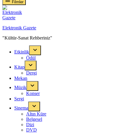
Filmler
Elektronik Gazete
"Kültür-Sanat Rehberiniz"
Etkinlik
Ödül
Kitap
Dergi
Mekan
Müzik
Konser
Sergi
Sinema
Altın Küre
Belgesel
Dizi
DVD