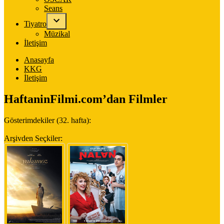
Seans
Tiyatro
Müzikal
İletişim
Anasayfa
KKG
İletişim
HaftaninFilmi.com’dan Filmler
Gösterimdekiler (32. hafta):
Arşivden Seçkiler: