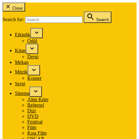
Close
Search for:
Search
Etkinlik
Ödül
Kitap
Dergi
Mekan
Müzik
Konser
Sergi
Sinema
Altın Küre
Belgesel
Dizi
DVD
Festival
Film
Kısa Film
OSCAR