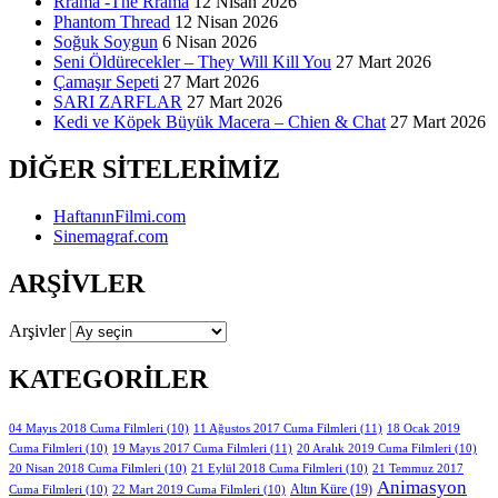
Rrama -The Rrama
12 Nisan 2026
Phantom Thread
12 Nisan 2026
Soğuk Soygun
6 Nisan 2026
Seni Öldürecekler – They Will Kill You
27 Mart 2026
Çamaşır Sepeti
27 Mart 2026
SARI ZARFLAR
27 Mart 2026
Kedi ve Köpek Büyük Macera – Chien & Chat
27 Mart 2026
DIĞER SITELERIMIZ
HaftanınFilmi.com
Sinemagraf.com
ARŞIVLER
Arşivler
KATEGORILER
11 Ağustos 2017 Cuma Filmleri
(11)
04 Mayıs 2018 Cuma Filmleri
(10)
18 Ocak 2019
19 Mayıs 2017 Cuma Filmleri
(11)
Cuma Filmleri
(10)
20 Aralık 2019 Cuma Filmleri
(10)
20 Nisan 2018 Cuma Filmleri
(10)
21 Eylül 2018 Cuma Filmleri
(10)
21 Temmuz 2017
Animasyon
Altın Küre
(19)
Cuma Filmleri
(10)
22 Mart 2019 Cuma Filmleri
(10)