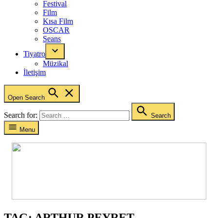
Festival
Film
Kısa Film
OSCAR
Seans
Tiyatro
Müzikal
İletişim
Open Search
Search for:
Search
Menu
TAG:
ARTHUR PEYRET