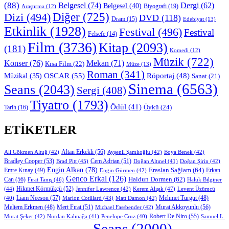
(88)
Belgesel
(74)
Dergi
(62)
Belgesel
(40)
Biyografi
(19)
Araştırma
(12)
Diğer
(725)
Dizi
(494)
DVD
(118)
Dram
(15)
Edebiyat
(13)
Etkinlik
(1928)
Festival
(496)
Festival
Felsefe
(14)
Film
(3736)
Kitap
(2093)
(181)
Komedi
(12)
Müzik
(722)
Konser
(76)
Mekan
(71)
Kısa Film
(22)
Müze
(13)
Roman
(341)
OSCAR
(55)
Müzikal
(35)
Röportaj
(48)
Sanat
(21)
Sinema
(6563)
Seans
(2043)
Sergi
(408)
Tiyatro
(1793)
Ödül
(41)
Öykü
(24)
Tarih
(16)
ETIKETLER
Altan Erkekli
(56)
Ali Gökmen Altuğ
(42)
Ayşenil Şamlıoğlu
(42)
Boya Benek
(42)
Bradley Cooper
(53)
Cem Adrian
(51)
Brad Pitt
(45)
Doğan Altınel
(41)
Doğan Şirin
(42)
Engin Alkan
(78)
Eraslan Sağlam
(64)
Erkan
Emre Kınay
(49)
Engin Gürmen
(42)
Genco Erkal
(126)
Can
(56)
Haldun Dormen
(62)
Fırat Tanış
(46)
Haluk Bilginer
Hikmet Körmükçü
(52)
(44)
Jennifer Lawrence
(42)
Kerem Alışık
(47)
Levent Üzümcü
Liam Neeson
(57)
Marion Cotillard
(43)
Matt Damon
(42)
Mehmet Turgut
(48)
(40)
Mert Fırat
(51)
Murat Akkoyunlu
(56)
Meltem Erkmen
(48)
Michael Fassbender
(42)
Robert De Niro
(55)
Murat Şeker
(42)
Nurdan Kalınağa
(41)
Samuel L.
Penelope Cruz
(40)
Seans
(2000)