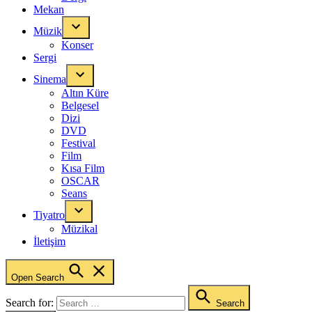
Mekan
Müzik
Konser
Sergi
Sinema
Altın Küre
Belgesel
Dizi
DVD
Festival
Film
Kısa Film
OSCAR
Seans
Tiyatro
Müzikal
İletişim
Open Search
Search for:
Search