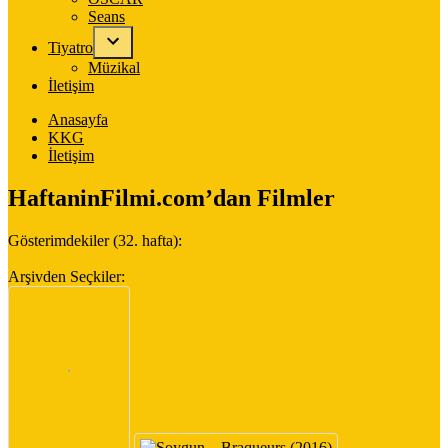
Seans
Tiyatro
Müzikal
İletişim
Anasayfa
KKG
İletişim
HaftaninFilmi.com’dan Filmler
Gösterimdekiler (32. hafta):
Arşivden Seçkiler: