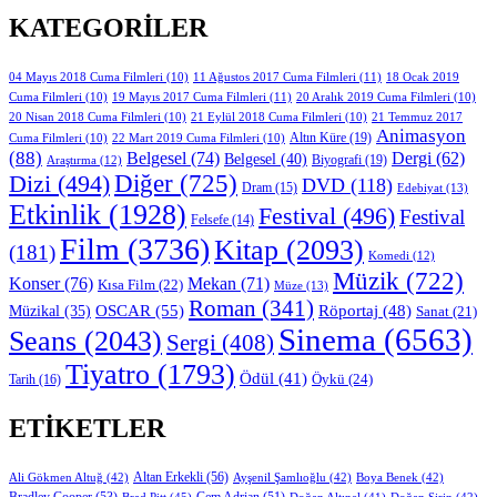
KATEGORILER
11 Ağustos 2017 Cuma Filmleri
(11)
04 Mayıs 2018 Cuma Filmleri
(10)
18 Ocak 2019
19 Mayıs 2017 Cuma Filmleri
(11)
Cuma Filmleri
(10)
20 Aralık 2019 Cuma Filmleri
(10)
20 Nisan 2018 Cuma Filmleri
(10)
21 Eylül 2018 Cuma Filmleri
(10)
21 Temmuz 2017
Animasyon
Altın Küre
(19)
Cuma Filmleri
(10)
22 Mart 2019 Cuma Filmleri
(10)
(88)
Belgesel
(74)
Dergi
(62)
Belgesel
(40)
Biyografi
(19)
Araştırma
(12)
Diğer
(725)
Dizi
(494)
DVD
(118)
Dram
(15)
Edebiyat
(13)
Etkinlik
(1928)
Festival
(496)
Festival
Felsefe
(14)
Film
(3736)
Kitap
(2093)
(181)
Komedi
(12)
Müzik
(722)
Konser
(76)
Mekan
(71)
Kısa Film
(22)
Müze
(13)
Roman
(341)
OSCAR
(55)
Müzikal
(35)
Röportaj
(48)
Sanat
(21)
Sinema
(6563)
Seans
(2043)
Sergi
(408)
Tiyatro
(1793)
Ödül
(41)
Öykü
(24)
Tarih
(16)
ETIKETLER
Altan Erkekli
(56)
Ali Gökmen Altuğ
(42)
Ayşenil Şamlıoğlu
(42)
Boya Benek
(42)
Bradley Cooper
(53)
Cem Adrian
(51)
Brad Pitt
(45)
Doğan Altınel
(41)
Doğan Şirin
(42)