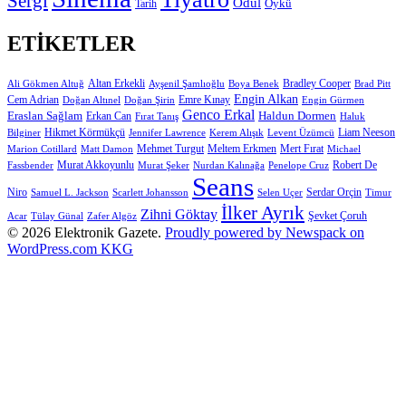
Sergi
Ödül
Öykü
Tarih
ETIKETLER
Altan Erkekli
Bradley Cooper
Ali Gökmen Altuğ
Ayşenil Şamlıoğlu
Boya Benek
Brad Pitt
Engin Alkan
Cem Adrian
Doğan Altınel
Doğan Şirin
Emre Kınay
Engin Gürmen
Genco Erkal
Eraslan Sağlam
Erkan Can
Haldun Dormen
Fırat Tanış
Haluk
Hikmet Körmükçü
Liam Neeson
Bilginer
Jennifer Lawrence
Kerem Alışık
Levent Üzümcü
Mert Fırat
Marion Cotillard
Matt Damon
Mehmet Turgut
Meltem Erkmen
Michael
Murat Akkoyunlu
Robert De
Fassbender
Murat Şeker
Nurdan Kalınağa
Penelope Cruz
Seans
Niro
Samuel L. Jackson
Scarlett Johansson
Selen Uçer
Serdar Orçin
Timur
İlker Ayrık
Zihni Göktay
Şevket Çoruh
Acar
Tülay Günal
Zafer Algöz
© 2026 Elektronik Gazete.
Proudly powered by Newspack on
WordPress.com
KKG