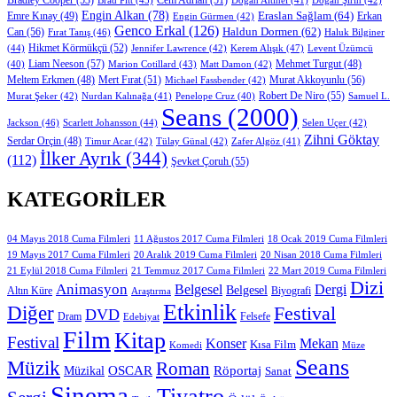
Engin Alkan
(78)
Eraslan Sağlam
(64)
Erkan
Emre Kınay
(49)
Engin Gürmen
(42)
Genco Erkal
(126)
Can
(56)
Haldun Dormen
(62)
Fırat Tanış
(46)
Haluk Bilginer
Hikmet Körmükçü
(52)
(44)
Jennifer Lawrence
(42)
Kerem Alışık
(47)
Levent Üzümcü
Liam Neeson
(57)
Marion Cotillard
(43)
Matt Damon
(42)
Mehmet Turgut
(48)
(40)
Mert Fırat
(51)
Murat Akkoyunlu
(56)
Meltem Erkmen
(48)
Michael Fassbender
(42)
Robert De Niro
(55)
Murat Şeker
(42)
Nurdan Kalınağa
(41)
Samuel L.
Penelope Cruz
(40)
Seans
(2000)
Jackson
(46)
Scarlett Johansson
(44)
Selen Uçer
(42)
Zihni Göktay
Serdar Orçin
(48)
Timur Acar
(42)
Tülay Günal
(42)
Zafer Algöz
(41)
İlker Ayrık
(344)
(112)
Şevket Çoruh
(55)
KATEGORILER
11 Ağustos 2017 Cuma Filmleri
04 Mayıs 2018 Cuma Filmleri
18 Ocak 2019 Cuma Filmleri
19 Mayıs 2017 Cuma Filmleri
20 Aralık 2019 Cuma Filmleri
20 Nisan 2018 Cuma Filmleri
21 Eylül 2018 Cuma Filmleri
21 Temmuz 2017 Cuma Filmleri
22 Mart 2019 Cuma Filmleri
Dizi
Animasyon
Belgesel
Dergi
Belgesel
Altın Küre
Biyografi
Araştırma
Etkinlik
Diğer
Festival
DVD
Dram
Edebiyat
Felsefe
Film
Kitap
Festival
Konser
Mekan
Kısa Film
Komedi
Müze
Seans
Müzik
Roman
OSCAR
Müzikal
Röportaj
Sanat
Sinema
Tiyatro