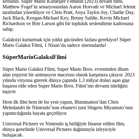
serisinin. Süper Mario Kardeşler Filminin (2023) devam filmi,
Matthew Fogel’in senaryosundan Aaron Horvath ve Michael Jelenic
tarafından yönetiliyor ve Chris Pratt, Anya Taylor-Joy, Charlie Day,
Jack Black, Keegan-Michael Key, Benny Safdie, Kevin Michael
Richardson ve Brie Larson gibi bir topluluk seslendirme kadrosuna
sahip.
Galaksiyi kurtarmak için yıldız gücünden fazlası gerekiyor! Süper
Mario Galaksi Filmi, 1 Nisan’da sadece sinemalarda!
SüperMarioGalaksiFilmi
Süper Mario Galaksi Filmi, Super Mario Bros. evreninden ilham
alan yepyeni bir animasyon macerası olarak karşımıza çıkıyor. 2023
yılında vizyona girerek dünya çapında 1,3 milyar doları aşan gişe
başarısı elde eden Super Mario Bros. Filmi’nin devamı niteliğini
taşıyor.
Hem ilk film hem de bu yeni yapım, Illumination’dan Chris
Meledandri ile Nintendo’nun efsanevi ismi Shigeru Miyamoto’nun
yapımcılığında hayata geçiriliyor.
Universal Pictures ve Nintendo iş birliğiyle finanse edilen film,
dünya genelinde Universal Pictures dağıtımıyla izleyiciyle
buluşacak.