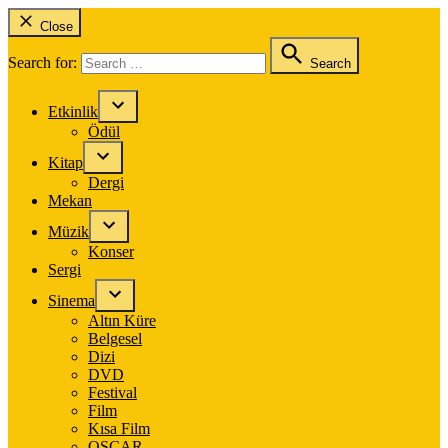
Close
Search for:
Search
Etkinlik
Ödül
Kitap
Dergi
Mekan
Müzik
Konser
Sergi
Sinema
Altın Küre
Belgesel
Dizi
DVD
Festival
Film
Kısa Film
OSCAR