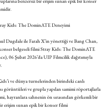
uplarına benzersiz bir erişim sunan epik bir konser
lmidir.
tray Kids: The DominATE Deneyimi
aul Dugdale ile Farah X’in yönettiği ve Bang Chan,
konser belgeseli filmi Stray Kids: The DominATE
), 06 Şubat 2026’da UIP Filmcilik dağıtımıyla
r.
ds’i ve dünya turnelerinden birindeki canlı
ı görüntüleri ve grupla yapılan samimi röportajlarla
, hayranlara sahnenin ön sırasından görkemli bir
r erişim sunan epik bir konser filmi