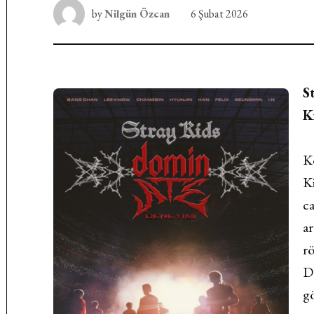
by
Nilgün Özcan
6 Şubat 2026
S
K
K
Ki
ca
ar
r
D
g