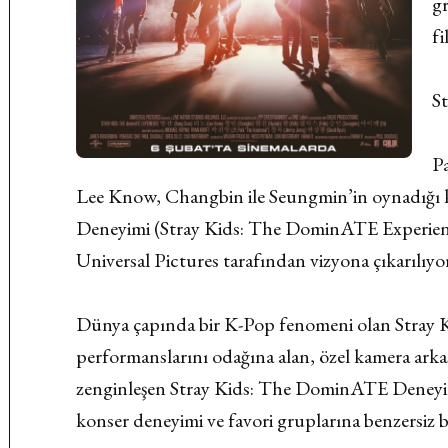
gr
fi
S
P
Lee Know, Changbin ile Seungmin’in oynadığı 
Deneyimi (Stray Kids: The DominATE Experience
Universal Pictures tarafından vizyona çıkarılıyo
Dünya çapında bir K-Pop fenomeni olan Stray Ki
performanslarını odağına alan, özel kamera arkas
zenginleşen Stray Kids: The DominATE Deneyimi
konser deneyimi ve favori gruplarına benzersiz bi