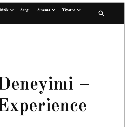
üzik
Sergi
Sinema
Tiyatro
Open
Search
Deneyimi –
Experience