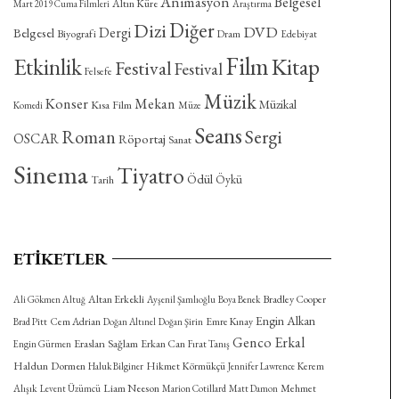
Animasyon
Belgesel
Altın Küre
Mart 2019 Cuma Filmleri
Araştırma
Diğer
Dizi
DVD
Dergi
Belgesel
Biyografi
Dram
Edebiyat
Film
Etkinlik
Kitap
Festival
Festival
Felsefe
Müzik
Konser
Mekan
Müzikal
Kısa Film
Komedi
Müze
Seans
Roman
Sergi
OSCAR
Röportaj
Sanat
Sinema
Tiyatro
Ödül
Öykü
Tarih
ETIKETLER
Altan Erkekli
Bradley Cooper
Ali Gökmen Altuğ
Ayşenil Şamlıoğlu
Boya Benek
Engin Alkan
Cem Adrian
Emre Kınay
Brad Pitt
Doğan Altınel
Doğan Şirin
Genco Erkal
Eraslan Sağlam
Erkan Can
Engin Gürmen
Fırat Tanış
Haldun Dormen
Hikmet Körmükçü
Kerem
Haluk Bilginer
Jennifer Lawrence
Alışık
Liam Neeson
Mehmet
Levent Üzümcü
Marion Cotillard
Matt Damon