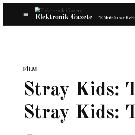
Skip
to
Elektronik Gazete
"Kültür-Sanat Rehb
content
FILM
POSTED
IN
Stray Kids:
Stray Kids: