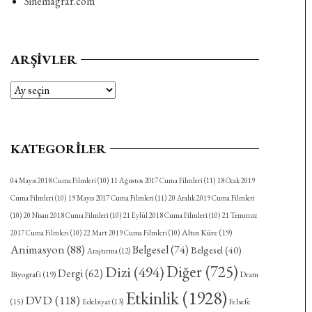
Sinemagraf.com
ARŞIVLER
Arşivler
KATEGORILER
04 Mayıs 2018 Cuma Filmleri
(10)
11 Ağustos 2017 Cuma Filmleri
(11)
18 Ocak 2019
Cuma Filmleri
(10)
19 Mayıs 2017 Cuma Filmleri
(11)
20 Aralık 2019 Cuma Filmleri
(10)
20 Nisan 2018 Cuma Filmleri
(10)
21 Eylül 2018 Cuma Filmleri
(10)
21 Temmuz
Altın Küre
(19)
2017 Cuma Filmleri
(10)
22 Mart 2019 Cuma Filmleri
(10)
Animasyon
(88)
Belgesel
(74)
Belgesel
(40)
Araştırma
(12)
Diğer
(725)
Dizi
(494)
Dergi
(62)
Biyografi
(19)
Dram
Etkinlik
(1928)
DVD
(118)
(15)
Felsefe
Edebiyat
(13)