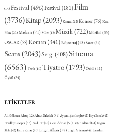
Film
Festival
(496)
Festival
(181)
(14)
(3736)
Kitap
(2093)
Konser
(76)
Kısa
Komedi
(12)
Müzik
(722)
Mekan
(71)
Müzikal
(35)
Film
(22)
Müze
(13)
Roman
(341)
OSCAR
(55)
Röportaj
(48)
Sanat
(21)
Sinema
Seans
(2043)
Sergi
(408)
(6563)
Tiyatro
(1793)
Ödül
(41)
Tarih
(16)
Öykü
(24)
ETIKETLER
Altan Erkekli
(56)
Ali Gökmen Altuğ
(42)
Ayşenil Şamlıoğlu
(42)
Boya Benek
(42)
Bradley Cooper
(53)
Cem Adrian
(51)
Brad Pitt
(45)
Doğan Altınel
(41)
Doğan
Engin Alkan
(78)
Eraslan
Emre Kınay
(49)
Şirin
(42)
Engin Gürmen
(42)