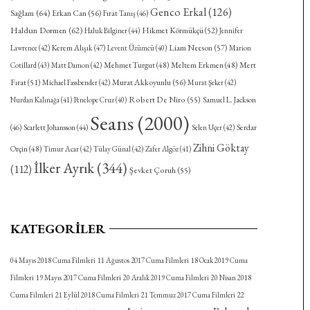
Genco Erkal
(126)
Sağlam
(64)
Erkan Can
(56)
Fırat Tanış
(46)
Haldun Dormen
(62)
Hikmet Körmükçü
(52)
Haluk Bilginer
(44)
Jennifer
Kerem Alışık
(47)
Liam Neeson
(57)
Lawrence
(42)
Levent Üzümcü
(40)
Marion
Mehmet Turgut
(48)
Meltem Erkmen
(48)
Mert
Cotillard
(43)
Matt Damon
(42)
Fırat
(51)
Murat Akkoyunlu
(56)
Michael Fassbender
(42)
Murat Şeker
(42)
Robert De Niro
(55)
Nurdan Kalınağa
(41)
Penelope Cruz
(40)
Samuel L. Jackson
Seans
(2000)
Serdar
(46)
Scarlett Johansson
(44)
Selen Uçer
(42)
Zihni Göktay
Orçin
(48)
Timur Acar
(42)
Tülay Günal
(42)
Zafer Algöz
(41)
İlker Ayrık
(344)
(112)
Şevket Çoruh
(55)
KATEGORILER
04 Mayıs 2018 Cuma Filmleri
11 Ağustos 2017 Cuma Filmleri
18 Ocak 2019 Cuma
Filmleri
19 Mayıs 2017 Cuma Filmleri
20 Aralık 2019 Cuma Filmleri
20 Nisan 2018
Cuma Filmleri
21 Eylül 2018 Cuma Filmleri
21 Temmuz 2017 Cuma Filmleri
22