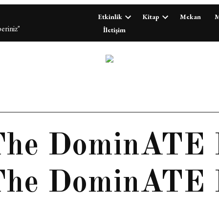
Etkinlik
Kitap
Mekan
M
eriniz"
İletişim
 The DominATE 
 The DominATE 