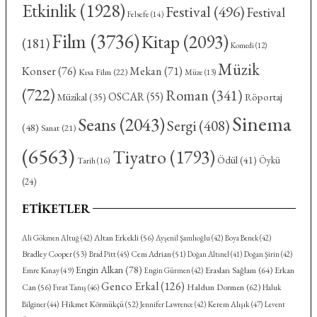
Etkinlik
(1928)
Festival
(496)
Festival
Felsefe
(14)
Film
(3736)
Kitap
(2093)
(181)
Komedi
(12)
Müzik
Konser
(76)
Mekan
(71)
Kısa Film
(22)
Müze
(13)
(722)
Roman
(341)
OSCAR
(55)
Röportaj
Müzikal
(35)
Sinema
Seans
(2043)
Sergi
(408)
(48)
Sanat
(21)
(6563)
Tiyatro
(1793)
Ödül
(41)
Öykü
Tarih
(16)
(24)
ETIKETLER
Altan Erkekli
(56)
Ali Gökmen Altuğ
(42)
Ayşenil Şamlıoğlu
(42)
Boya Benek
(42)
Bradley Cooper
(53)
Cem Adrian
(51)
Brad Pitt
(45)
Doğan Altınel
(41)
Doğan Şirin
(42)
Engin Alkan
(78)
Eraslan Sağlam
(64)
Emre Kınay
(49)
Erkan
Engin Gürmen
(42)
Genco Erkal
(126)
Haldun Dormen
(62)
Can
(56)
Fırat Tanış
(46)
Haluk
Hikmet Körmükçü
(52)
Kerem Alışık
(47)
Bilginer
(44)
Jennifer Lawrence
(42)
Levent