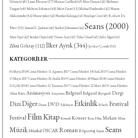
Liam Neeson
(57)
Mehmet
Üzümcü
(40)
Marion Cotillard
(43)
Matt Damon
(42)
Turgut
(48)
Meltem Erkmen
(48)
Mert Fırat
(51)
Murat
Michael Fassbender
(42)
Akkoyunlu
(56)
Robert De
Murat Şeker
(42)
Nurdan Kalınağa
(41)
Penelope Cruz
(40)
Seans
(2000)
Niro
(55)
Samuel L. Jackson
(46)
Scarlett Johansson
(44)
Serdar Orçin
(48)
Selen Uçer
(42)
Timur Acar
(42)
Tülay Günal
(42)
Zafer Algöz
(41)
İlker Ayrık
(344)
Zihni Göktay
(112)
Şevket Çoruh
(55)
KATEGORILER
04 Mayıs 2018 Cuma Filmleri
11 Ağustos 2017 Cuma Filmleri
18 Ocak 2019 Cuma Filmleri
19 Mayıs 2017 Cuma Filmleri
20 Aralık 2019 Cuma Filmleri
20 Nisan 2018 Cuma Filmleri
21 Eylül 2018 Cuma Filmleri
21 Temmuz 2017 Cuma Filmleri
22 Mart 2019 Cuma Filmleri
Animasyon
Belgesel
Dergi
Belgesel
Altın Küre
Biyografi
Araştırma
Etkinlik
Diğer
Dizi
Festival
DVD
Dram
Felsefe
Edebiyat
Film
Kitap
Festival
Konser
Mekan
Kısa Film
Komedi
Müze
Seans
Müzik
Roman
OSCAR
Röportaj
Müzikal
Sanat