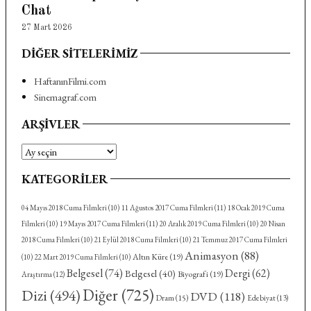
Chat
27 Mart 2026
DIĞER SITELERIMIZ
HaftanınFilmi.com
Sinemagraf.com
ARŞIVLER
Arşivler
KATEGORILER
04 Mayıs 2018 Cuma Filmleri
(10)
11 Ağustos 2017 Cuma Filmleri
(11)
18 Ocak 2019 Cuma
Filmleri
(10)
19 Mayıs 2017 Cuma Filmleri
(11)
20 Aralık 2019 Cuma Filmleri
(10)
20 Nisan
2018 Cuma Filmleri
(10)
21 Eylül 2018 Cuma Filmleri
(10)
21 Temmuz 2017 Cuma Filmleri
Animasyon
(88)
Altın Küre
(19)
(10)
22 Mart 2019 Cuma Filmleri
(10)
Belgesel
(74)
Dergi
(62)
Belgesel
(40)
Biyografi
(19)
Araştırma
(12)
Diğer
(725)
Dizi
(494)
DVD
(118)
Dram
(15)
Edebiyat
(13)