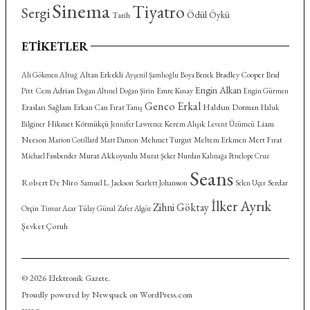
Sinema
Tiyatro
Sergi
Ödül
Öykü
Tarih
ETIKETLER
Altan Erkekli
Bradley Cooper
Ali Gökmen Altuğ
Ayşenil Şamlıoğlu
Boya Benek
Brad
Engin Alkan
Cem Adrian
Emre Kınay
Pitt
Doğan Altınel
Doğan Şirin
Engin Gürmen
Genco Erkal
Eraslan Sağlam
Haldun Dormen
Erkan Can
Fırat Tanış
Haluk
Hikmet Körmükçü
Kerem Alışık
Liam
Bilginer
Jennifer Lawrence
Levent Üzümcü
Neeson
Mehmet Turgut
Meltem Erkmen
Mert Fırat
Marion Cotillard
Matt Damon
Murat Akkoyunlu
Michael Fassbender
Murat Şeker
Nurdan Kalınağa
Penelope Cruz
Seans
Robert De Niro
Serdar
Samuel L. Jackson
Scarlett Johansson
Selen Uçer
İlker Ayrık
Zihni Göktay
Orçin
Timur Acar
Tülay Günal
Zafer Algöz
Şevket Çoruh
© 2026 Elektronik Gazete.
Proudly powered by Newspack on WordPress.com