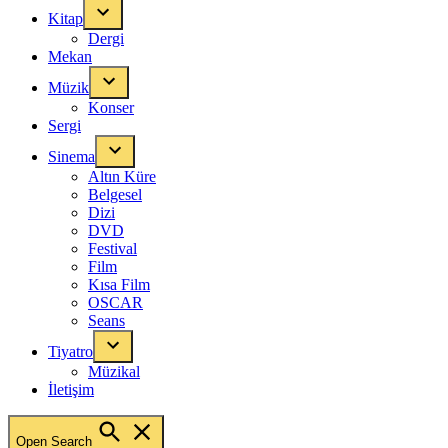
Kitap
Dergi
Mekan
Müzik
Konser
Sergi
Sinema
Altın Küre
Belgesel
Dizi
DVD
Festival
Film
Kısa Film
OSCAR
Seans
Tiyatro
Müzikal
İletişim
Open Search