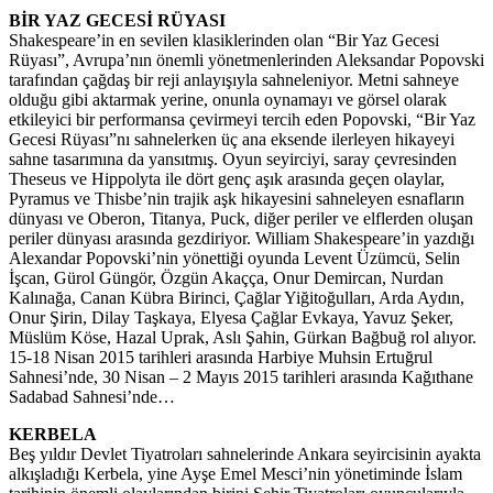
BİR YAZ GECESİ RÜYASI
Shakespeare’in en sevilen klasiklerinden olan “Bir Yaz Gecesi
Rüyası”, Avrupa’nın önemli yönetmenlerinden Aleksandar Popovski
tarafından çağdaş bir reji anlayışıyla sahneleniyor. Metni sahneye
olduğu gibi aktarmak yerine, onunla oynamayı ve görsel olarak
etkileyici bir performansa çevirmeyi tercih eden Popovski, “Bir Yaz
Gecesi Rüyası”nı sahnelerken üç ana eksende ilerleyen hikayeyi
sahne tasarımına da yansıtmış. Oyun seyirciyi, saray çevresinden
Theseus ve Hippolyta ile dört genç aşık arasında geçen olaylar,
Pyramus ve Thisbe’nin trajik aşk hikayesini sahneleyen esnafların
dünyası ve Oberon, Titanya, Puck, diğer periler ve elflerden oluşan
periler dünyası arasında gezdiriyor. William Shakespeare’in yazdığı
Alexandar Popovski’nin yönettiği oyunda Levent Üzümcü, Selin
İşcan, Gürol Güngör, Özgün Akaçça, Onur Demircan, Nurdan
Kalınağa, Canan Kübra Birinci, Çağlar Yiğitoğulları, Arda Aydın,
Onur Şirin, Dilay Taşkaya, Elyesa Çağlar Evkaya, Yavuz Şeker,
Müslüm Köse, Hazal Uprak, Aslı Şahin, Gürkan Bağbuğ rol alıyor.
15-18 Nisan 2015 tarihleri arasında Harbiye Muhsin Ertuğrul
Sahnesi’nde, 30 Nisan – 2 Mayıs 2015 tarihleri arasında Kağıthane
Sadabad Sahnesi’nde…
KERBELA
Beş yıldır Devlet Tiyatroları sahnelerinde Ankara seyircisinin ayakta
alkışladığı Kerbela, yine Ayşe Emel Mesci’nin yönetiminde İslam