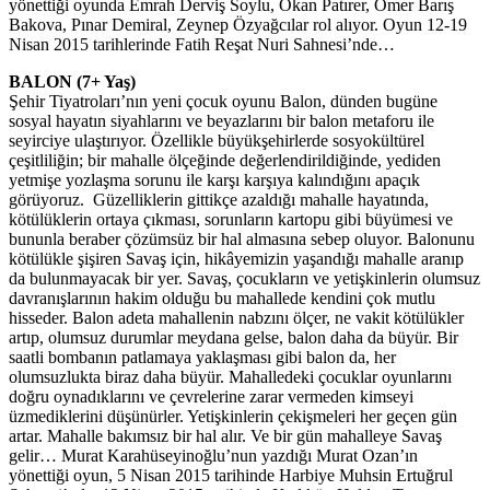
yönettiği oyunda Emrah Derviş Soylu, Okan Patırer, Ömer Barış
Bakova, Pınar Demiral, Zeynep Özyağcılar rol alıyor. Oyun 12-19
Nisan 2015 tarihlerinde Fatih Reşat Nuri Sahnesi’nde…
BALON (7+ Yaş)
Şehir Tiyatroları’nın yeni çocuk oyunu Balon, dünden bugüne
sosyal hayatın siyahlarını ve beyazlarını bir balon metaforu ile
seyirciye ulaştırıyor. Özellikle büyükşehirlerde sosyokültürel
çeşitliliğin; bir mahalle ölçeğinde değerlendirildiğinde, yediden
yetmişe yozlaşma sorunu ile karşı karşıya kalındığını apaçık
görüyoruz. Güzelliklerin gittikçe azaldığı mahalle hayatında,
kötülüklerin ortaya çıkması, sorunların kartopu gibi büyümesi ve
bununla beraber çözümsüz bir hal almasına sebep oluyor. Balonunu
kötülükle şişiren Savaş için, hikâyemizin yaşandığı mahalle aranıp
da bulunmayacak bir yer. Savaş, çocukların ve yetişkinlerin olumsuz
davranışlarının hakim olduğu bu mahallede kendini çok mutlu
hisseder. Balon adeta mahallenin nabzını ölçer, ne vakit kötülükler
artıp, olumsuz durumlar meydana gelse, balon daha da büyür. Bir
saatli bombanın patlamaya yaklaşması gibi balon da, her
olumsuzlukta biraz daha büyür. Mahalledeki çocuklar oyunlarını
doğru oynadıklarını ve çevrelerine zarar vermeden kimseyi
üzmediklerini düşünürler. Yetişkinlerin çekişmeleri her geçen gün
artar. Mahalle bakımsız bir hal alır. Ve bir gün mahalleye Savaş
gelir… Murat Karahüseyinoğlu’nun yazdığı Murat Ozan’ın
yönettiği oyun, 5 Nisan 2015 tarihinde Harbiye Muhsin Ertuğrul