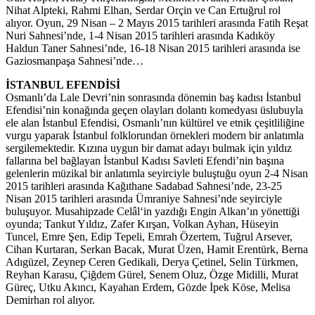
Nihat Alpteki, Rahmi Elhan, Serdar Orçin ve Can Ertuğrul rol
alıyor. Oyun, 29 Nisan – 2 Mayıs 2015 tarihleri arasında Fatih Reşat
Nuri Sahnesi’nde, 1-4 Nisan 2015 tarihleri arasında Kadıköy
Haldun Taner Sahnesi’nde, 16-18 Nisan 2015 tarihleri arasında ise
Gaziosmanpaşa Sahnesi’nde…
İSTANBUL EFENDİSİ
Osmanlı’da Lale Devri’nin sonrasında dönemin baş kadısı İstanbul
Efendisi’nin konağında geçen olayları dolantı komedyası üslubuyla
ele alan İstanbul Efendisi, Osmanlı’nın kültürel ve etnik çeşitliliğine
vurgu yaparak İstanbul folklorundan örnekleri modern bir anlatımla
sergilemektedir. Kızına uygun bir damat adayı bulmak için yıldız
fallarına bel bağlayan İstanbul Kadısı Savleti Efendi’nin başına
gelenlerin müzikal bir anlatımla seyirciyle buluştuğu oyun 2-4 Nisan
2015 tarihleri arasında Kağıthane Sadabad Sahnesi’nde, 23-25
Nisan 2015 tarihleri arasında Ümraniye Sahnesi’nde seyirciyle
buluşuyor. Musahipzade Celâl‘in yazdığı Engin Alkan’ın yönettiği
oyunda; Tankut Yıldız, Zafer Kırşan, Volkan Ayhan, Hüseyin
Tuncel, Emre Şen, Edip Tepeli, Emrah Özertem, Tuğrul Arsever,
Cihan Kurtaran, Serkan Bacak, Murat Üzen, Hamit Erentürk, Berna
Adıgüzel, Zeynep Ceren Gedikali, Derya Çetinel, Selin Türkmen,
Reyhan Karasu, Çiğdem Gürel, Senem Oluz, Özge Midilli, Murat
Güreç, Utku Akıncı, Kayahan Erdem, Gözde İpek Köse, Melisa
Demirhan rol alıyor.