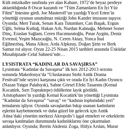
Kült müzikaller sınıfında yer alan Kabare, 1972’de beyaz perdeye
aktarıldığında 8 Oscar kazandı ve “Tüm Zamanların En İyi Yüz
Filmi” listesine girdi. Joe Masteroff’un yazdığı Yücel Erten’in
yönettiği oyunun unutulmaz müziği John Kander imzasını taşıyor.
Oyunda; Mert Turak, Senan Kara Tutumluer, Can Başak, Ergun
Üğlü, Selma Kutluğ, Hakan Arlı, Nurdan Kalınağa, Mehmet Soner
Dinç, Eraslan Sağlam, Ceren Hacımuratoğlu, Pınar Aygün, Deniz
Evrenol, Yeşim Mazıcıoğlu, N. Ceren Aktay, Yonca İnal
Eğilmezbaş, Mana Alkoy, Arda Alpkıray, Doğan Şirin ve Berk
Samur rol alıyor. Oyun 22-25 Nisan 2015 tarihleri arasında Üsküdar
Musahipzade Celal Sahnesi’nde…
LYSISTRATA “KADINLAR DA SAVAŞIRSA”
Lysistrata “Kadınlar da Savaşırsa” ilk kez 2012-2013 sezonu
sonunda Makedonya’da “Uluslararası Stobi Antik Drama
Festivali”nde seyirci karşısına çıktı ve orada En İyi Kadın Oyuncu
(Nazan Yatgın Palabıyık), Sahne Görsel Efekt Tasarımı (Kemal
Kocatürk, Sırrı Topraktepe) ödüllerine layık görüldü.
Aristophanes’in yazdığı Kemal Kocatürk’ün yönettiği Lysistrata
“Kadınlar da Savaşırsa” “savaş” ve “kadının toplumdaki yeri”
temalarını işliyor. Oyunda savaşlardan bıkıp usanan kadınların
eşlerini kaybetmemek ve daha güzel bir gelecek için Antik
Atina’daki yönetim merkezi Akropolis’i işgal etmeleri ve erkeklerin
savaşa katılmaları durumunda kadınlıklarını öne çıkarmaları
anlatılıyor. Oyunda; Berrin Akdeniz Zoga, Hülya Arslan, Murat