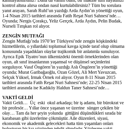
kanıtlayabilirsiniz? Daha da vahim olanı, bir makine tüm hayatınızı
kontrol altına alırsa ondan nasıl kurtulabilirsiniz? Tüm bu sorulara
yanıt arayan, Sarah Ruhl’un yazdığı Arda Aydın’ın yönettiği oyun,
1-4 Nisan 2015 tarihleri arasında Fatih Reşat Nuri Sahnesi’nde…
Oyunda; Nergis Çorakçı, Yeliz Gerçek, Arda Aydın, Pelin Budak,
Nurseli Tırışkan rol alıyor.
ZENGİN MUTFAĞI
Zengin Mutfağı’nda 1970’ler Türkiyesi’nde zengin köşkündeki
hizmetlilerin, o yıllardaki toplumsal kavga içinde taraf olup olmama
konusunda yaşadıkları olaylar trajikomik bir anlatımla sunuluyor.
Ayrıca Epik Tiyatro’nun ülkemizdeki önemli örneklerinden olan
oyun, alt sınıf insanlarının yaşamsal ve düşünsel seçimlerini
sorguluyor. Vasıf Öngören’in yazdığı Aslı Öngören’in yönettiği
oyunda; Murat Garibağaoğlu, Ozan Gözel, Ali Mert Yavuzcan,
Selçuk Yüksel, Irmak Örnek rol alıyor. Oyun 8-11 Nisan 2015
tarihleri arasında Fatih Reşat Nuri Sahnesi’nde; 22-25 Nisan 2015
tarihleri arasında ise Kadıköy Haldun Taner Sahnesi’nde…
VAKTİ GELDİ
Vakti Geldi… Üç eski okul arkadaşı; bir iş adamı, bir bürokrat ve
bir profesör… Yıllar önce yaşanan ve üzerine sünger çekilen bir
olay… Tam da her şeyin yolunda gittiğini düşündükleri sırada bir
karabasan gibi üzerlerine çökmüştür. Aile düzenleri, siyasi,
ekonomik ve akademik gelecekleri hatta tüm yaşamları onları
buluşturan bir kız yüzünden tehdit altındadır. Yüzleşme vakti