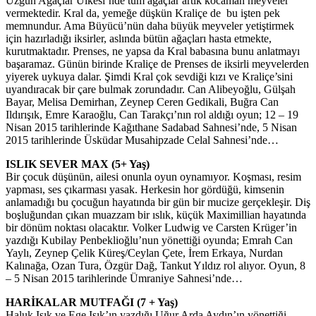
Üzgün Ağaçlar Ülkesi’nde tüm ağaçlar artık kocaman meyveler
vermektedir. Kral da, yemeğe düşkün Kraliçe de bu işten pek
memnundur. Ama Büyücü’nün daha büyük meyveler yetiştirmek
için hazırladığı iksirler, aslında bütün ağaçları hasta etmekte,
kurutmaktadır. Prenses, ne yapsa da Kral babasına bunu anlatmayı
başaramaz. Günün birinde Kraliçe de Prenses de iksirli meyvelerden
yiyerek uykuya dalar. Şimdi Kral çok sevdiği kızı ve Kraliçe’sini
uyandıracak bir çare bulmak zorundadır. Can Alibeyoğlu, Gülşah
Bayar, Melisa Demirhan, Zeynep Ceren Gedikali, Buğra Can
Ildırışık, Emre Karaoğlu, Can Tarakçı’nın rol aldığı oyun; 12 – 19
Nisan 2015 tarihlerinde Kağıthane Sadabad Sahnesi’nde, 5 Nisan
2015 tarihlerinde Üsküdar Musahipzade Celal Sahnesi’nde…
ISLIK SEVER MAX (5+ Yaş)
Bir çocuk düşünün, ailesi onunla oyun oynamıyor. Koşması, resim
yapması, ses çıkarması yasak. Herkesin hor gördüğü, kimsenin
anlamadığı bu çocuğun hayatında bir gün bir mucize gerçekleşir. Diş
boşluğundan çıkan muazzam bir ıslık, küçük Maximillian hayatında
bir dönüm noktası olacaktır. Volker Ludwig ve Carsten Krüger’in
yazdığı Kubilay Penbeklioğlu’nun yönettiği oyunda; Emrah Can
Yaylı, Zeynep Çelik Küreş/Ceylan Çete, İrem Erkaya, Nurdan
Kalınağa, Ozan Tura, Özgür Dağ, Tankut Yıldız rol alıyor. Oyun, 8
– 5 Nisan 2015 tarihlerinde Ümraniye Sahnesi’nde…
HARİKALAR MUTFAĞI (7 + Yaş)
Haluk Işık ve Ege Işık’ın yazdığı Uğur Arda Aydın’ın yönettiği