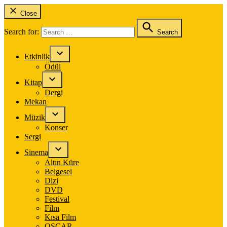
Close
Search for:
Search
Etkinlik
Ödül
Kitap
Dergi
Mekan
Müzik
Konser
Sergi
Sinema
Altın Küre
Belgesel
Dizi
DVD
Festival
Film
Kısa Film
OSCAR