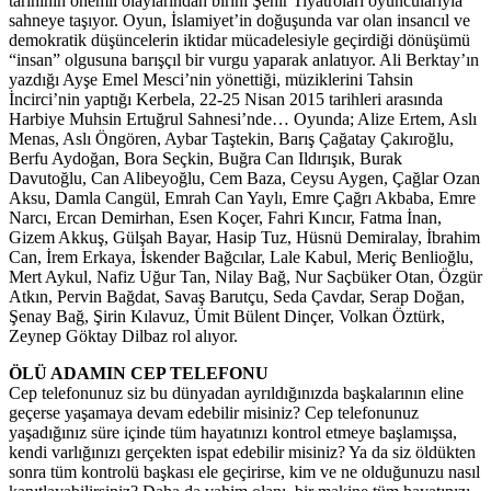
tarihinin önemli olaylarından birini Şehir Tiyatroları oyuncularıyla
sahneye taşıyor. Oyun, İslamiyet’in doğuşunda var olan insancıl ve
demokratik düşüncelerin iktidar mücadelesiyle geçirdiği dönüşümü
“insan” olgusuna barışçıl bir vurgu yaparak anlatıyor. Ali Berktay’ın
yazdığı Ayşe Emel Mesci’nin yönettiği, müziklerini Tahsin
İncirci’nin yaptığı Kerbela, 22-25 Nisan 2015 tarihleri arasında
Harbiye Muhsin Ertuğrul Sahnesi’nde… Oyunda; Alize Ertem, Aslı
Menas, Aslı Öngören, Aybar Taştekin, Barış Çağatay Çakıroğlu,
Berfu Aydoğan, Bora Seçkin, Buğra Can Ildırışık, Burak
Davutoğlu, Can Alibeyoğlu, Cem Baza, Ceysu Aygen, Çağlar Ozan
Aksu, Damla Cangül, Emrah Can Yaylı, Emre Çağrı Akbaba, Emre
Narcı, Ercan Demirhan, Esen Koçer, Fahri Kıncır, Fatma İnan,
Gizem Akkuş, Gülşah Bayar, Hasip Tuz, Hüsnü Demiralay, İbrahim
Can, İrem Erkaya, İskender Bağcılar, Lale Kabul, Meriç Benlioğlu,
Mert Aykul, Nafiz Uğur Tan, Nilay Bağ, Nur Saçbüker Otan, Özgür
Atkın, Pervin Bağdat, Savaş Barutçu, Seda Çavdar, Serap Doğan,
Şenay Bağ, Şirin Kılavuz, Ümit Bülent Dinçer, Volkan Öztürk,
Zeynep Göktay Dilbaz rol alıyor.
ÖLÜ ADAMIN CEP TELEFONU
Cep telefonunuz siz bu dünyadan ayrıldığınızda başkalarının eline
geçerse yaşamaya devam edebilir misiniz? Cep telefonunuz
yaşadığınız süre içinde tüm hayatınızı kontrol etmeye başlamışsa,
kendi varlığınızı gerçekten ispat edebilir misiniz? Ya da siz öldükten
sonra tüm kontrolü başkası ele geçirirse, kim ve ne olduğunuzu nasıl