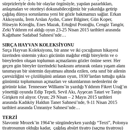
sürprizleriyle dolu bir olaylar örgüsüyle, yapılan pazarlıkları,
anlaşmaları ve otoriteyi dokunabileceğimiz bir yakınlığa getirip
çağdaş dünya sorunlarına yeni bir gözle bakmamızı sağlar. Erkan
Akkoyunlu, İrem Arslan Aydın, Caner Bilginer, Gün Koper,
Hüseyin Köroğlu, Enes Mazak, Ertuğrul Postoğlu, Cengiz Tangör,
Zeki Yıldırım rol aldığı oyun 23-25 Nisan 2015 tarihleri arasında
Kağıthane Sadabad Sahnesi’nde…
SIRÇA HAYVAN KOLEKSİYONU
Sırça Hayvan Koleksiyonu, bir anne ve iki çocuğunun hikayesi
üzerinden sistemin yıkıcı gücünün mağdur ettiği bireylerin ve o
bireylerden oluşan toplumun açmazlarını gözler önüne serer. Her
geçen gün bireyler üzerindeki baskısını artırarak onlara yaşam alanı
tanımayan bir sistemin dayatması altında ezilen, orta sınıf bir ailenin
çaresizliğini ve çözülüşünü anlatan oyun, 1930’lardan tuttuğu ışıkla
günümüz toplumunun açmazları ve sıkıntılarının nedenlerini de
görünür kılar. Tennessee Williams’in yazdığı Yıldırım Fikret Urağ’ın
yönettiği oyunda Edip Tepeli, Sevil Akı, Ayşecan Tatari ve Tanju
Girişken rol alıyor. Oyun; 29 Nisan – 2 Mayıs 2015 tarihleri
arasında Kadıköy Haldun Taner Sahnesi’nde, 9-11 Nisan 2015
tarihleri arasında Ümraniye Sahnesi’nde…
TERZİ
Slavomir Mrozek’in 1964’te sürgündeyken yazdığı “Terzi”, Polonya
tiyatrosunun olduğu kadar, çağdaş absürt tiyatro (saçma tiyatrosu)