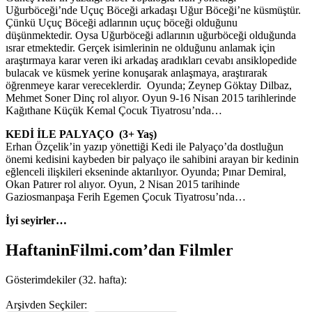
Uğurböceği’nde Uçuç Böceği arkadaşı Uğur Böceği’ne küsmüştür.
Çünkü Uçuç Böceği adlarının uçuç böceği olduğunu
düşünmektedir. Oysa Uğurböceği adlarının uğurböceği olduğunda
ısrar etmektedir. Gerçek isimlerinin ne olduğunu anlamak için
araştırmaya karar veren iki arkadaş aradıkları cevabı ansiklopedide
bulacak ve küsmek yerine konuşarak anlaşmaya, araştırarak
öğrenmeye karar vereceklerdir. Oyunda; Zeynep Göktay Dilbaz,
Mehmet Soner Dinç rol alıyor. Oyun 9-16 Nisan 2015 tarihlerinde
Kağıthane Küçük Kemal Çocuk Tiyatrosu’nda…
KEDİ İLE PALYAÇO (3+ Yaş)
Erhan Özçelik’in yazıp yönettiği Kedi ile Palyaço’da dostluğun
önemi kedisini kaybeden bir palyaço ile sahibini arayan bir kedinin
eğlenceli ilişkileri ekseninde aktarılıyor. Oyunda; Pınar Demiral,
Okan Patırer rol alıyor. Oyun, 2 Nisan 2015 tarihinde
Gaziosmanpaşa Ferih Egemen Çocuk Tiyatrosu’nda…
İyi seyirler…
HaftaninFilmi.com’dan Filmler
Gösterimdekiler (32. hafta):
Arşivden Seçkiler: