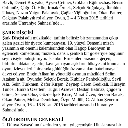
Bavli, Demet Bozyaka, Ayşen Çetiner, Gökhan Eğilmezbaş, Bensu
Orhunöz, Çağrı Ö. Hün, Irmak Örnek, Selçuk Soğukçay, İbrahim
Ulutaş, Nazan Yatgın Palabıyık, Çağlar Yiğitoğulları, Okan Patırer,
Çağatay Palabıyık rol alıyor. Oyun, 2 – 4 Nisan 2015 tarihleri
arasında Ümraniye Sahnesi’nde…
ŞARK DİŞÇİSİ
Şark Dişçisi adlı müzikalde, tarihin belirsiz bir zamanından çıkıp
gelen gezici bir tiyatro kumpanyası, 19. yüzyıl Osmanlı mizah
yazınının en önemli kalemlerinden olan Hagop Baronyan’ın
eğlenceli komedisini; müzikli, danslı, şenlikli bir gösteriyle bugünün
seyircisiyle buluşturuyor. İstanbul Ermenileri arasında geçen;
birbirini aldatan eşlerin, kavuşamayan aşıkların hikâyesini konu alan
oyun, izleyenleri “bir arada güldüğümüz zamanları hatırlamaya”
davet ediyor. Engin Alkan’ın yönettiği oyunun müzikleri Selim
Atakan’a ait. Oyunda; Selçuk Borak, Kubilay Penbeklioğlu, Sevil
Akı, Selin Türkmen, Zafer Kırşan, Zeynep Ceren Gedikali, Hüseyin
Tuncel, Emrah Özertem, Tuğrul Arsever, Destan Batmaz, Çiğdem
Gürel, Senem Oluz, Gözde İpek Köse, Murat Üzen, Serkan Bacak,
Okan Patırer, Melisa Demirhan, Özge Midilli, C. Ahhan Şener rol
alıyor. Oyun, 16 – 18 Nisan 2015 tarihleri arasında Ümraniye
Sahnesi’nde…
ÖLÜ ORDUNUN GENERALİ
2. Dünya Savaşı’nın üzerinden yirmi yıl geçmiştir. Uluslararası bir