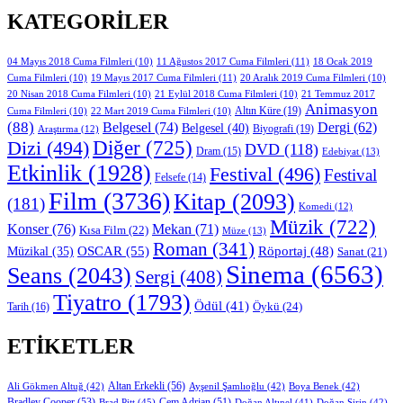
KATEGORILER
11 Ağustos 2017 Cuma Filmleri
(11)
04 Mayıs 2018 Cuma Filmleri
(10)
18 Ocak 2019
19 Mayıs 2017 Cuma Filmleri
(11)
Cuma Filmleri
(10)
20 Aralık 2019 Cuma Filmleri
(10)
20 Nisan 2018 Cuma Filmleri
(10)
21 Eylül 2018 Cuma Filmleri
(10)
21 Temmuz 2017
Animasyon
Altın Küre
(19)
Cuma Filmleri
(10)
22 Mart 2019 Cuma Filmleri
(10)
(88)
Belgesel
(74)
Dergi
(62)
Belgesel
(40)
Biyografi
(19)
Araştırma
(12)
Diğer
(725)
Dizi
(494)
DVD
(118)
Dram
(15)
Edebiyat
(13)
Etkinlik
(1928)
Festival
(496)
Festival
Felsefe
(14)
Film
(3736)
Kitap
(2093)
(181)
Komedi
(12)
Müzik
(722)
Konser
(76)
Mekan
(71)
Kısa Film
(22)
Müze
(13)
Roman
(341)
OSCAR
(55)
Müzikal
(35)
Röportaj
(48)
Sanat
(21)
Sinema
(6563)
Seans
(2043)
Sergi
(408)
Tiyatro
(1793)
Ödül
(41)
Öykü
(24)
Tarih
(16)
ETIKETLER
Altan Erkekli
(56)
Ali Gökmen Altuğ
(42)
Ayşenil Şamlıoğlu
(42)
Boya Benek
(42)
Bradley Cooper
(53)
Cem Adrian
(51)
Brad Pitt
(45)
Doğan Altınel
(41)
Doğan Şirin
(42)