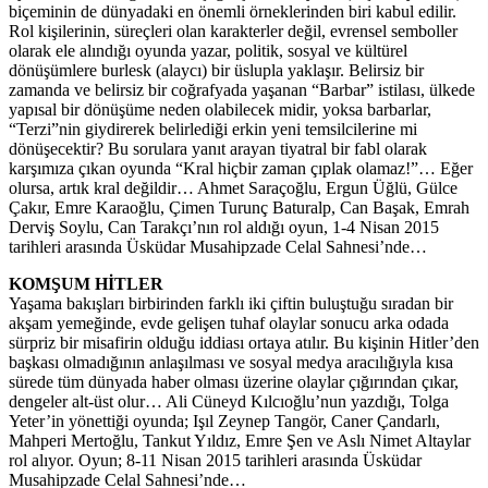
biçeminin de dünyadaki en önemli örneklerinden biri kabul edilir.
Rol kişilerinin, süreçleri olan karakterler değil, evrensel semboller
olarak ele alındığı oyunda yazar, politik, sosyal ve kültürel
dönüşümlere burlesk (alaycı) bir üslupla yaklaşır. Belirsiz bir
zamanda ve belirsiz bir coğrafyada yaşanan “Barbar” istilası, ülkede
yapısal bir dönüşüme neden olabilecek midir, yoksa barbarlar,
“Terzi”nin giydirerek belirlediği erkin yeni temsilcilerine mi
dönüşecektir? Bu sorulara yanıt arayan tiyatral bir fabl olarak
karşımıza çıkan oyunda “Kral hiçbir zaman çıplak olamaz!”… Eğer
olursa, artık kral değildir… Ahmet Saraçoğlu, Ergun Üğlü, Gülce
Çakır, Emre Karaoğlu, Çimen Turunç Baturalp, Can Başak, Emrah
Derviş Soylu, Can Tarakçı’nın rol aldığı oyun, 1-4 Nisan 2015
tarihleri arasında Üsküdar Musahipzade Celal Sahnesi’nde…
KOMŞUM HİTLER
Yaşama bakışları birbirinden farklı iki çiftin buluştuğu sıradan bir
akşam yemeğinde, evde gelişen tuhaf olaylar sonucu arka odada
sürpriz bir misafirin olduğu iddiası ortaya atılır. Bu kişinin Hitler’den
başkası olmadığının anlaşılması ve sosyal medya aracılığıyla kısa
sürede tüm dünyada haber olması üzerine olaylar çığırından çıkar,
dengeler alt-üst olur… Ali Cüneyd Kılcıoğlu’nun yazdığı, Tolga
Yeter’in yönettiği oyunda; Işıl Zeynep Tangör, Caner Çandarlı,
Mahperi Mertoğlu, Tankut Yıldız, Emre Şen ve Aslı Nimet Altaylar
rol alıyor. Oyun; 8-11 Nisan 2015 tarihleri arasında Üsküdar
Musahipzade Celal Sahnesi’nde…