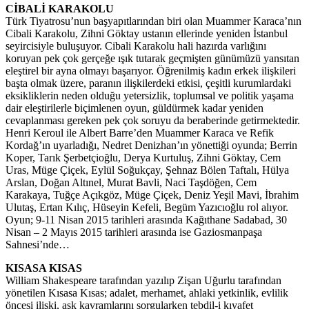
CİBALİ KARAKOLU
Türk Tiyatrosu’nun başyapıtlarından biri olan Muammer Karaca’nın
Cibali Karakolu, Zihni Göktay ustanın ellerinde yeniden İstanbul
seyircisiyle buluşuyor. Cibali Karakolu hali hazırda varlığını
koruyan pek çok gerçeğe ışık tutarak geçmişten günümüzü yansıtan
eleştirel bir ayna olmayı başarıyor. Öğrenilmiş kadın erkek ilişkileri
başta olmak üzere, paranın ilişkilerdeki etkisi, çeşitli kurumlardaki
eksikliklerin neden olduğu yetersizlik, toplumsal ve politik yaşama
dair eleştirilerle biçimlenen oyun, güldürmek kadar yeniden
cevaplanması gereken pek çok soruyu da beraberinde getirmektedir.
Henri Keroul ile Albert Barre’den Muammer Karaca ve Refik
Kordağ’ın uyarladığı, Nedret Denizhan’ın yönettiği oyunda; Berrin
Koper, Tarık Şerbetçioğlu, Derya Kurtuluş, Zihni Göktay, Cem
Uras, Müge Çiçek, Eylül Soğukçay, Şehnaz Bölen Taftalı, Hülya
Arslan, Doğan Altınel, Murat Bavli, Naci Taşdöğen, Cem
Karakaya, Tuğçe Açıkgöz, Müge Çiçek, Deniz Yeşil Mavi, İbrahim
Ulutaş, Ertan Kılıç, Hüseyin Kefeli, Begüm Yazıcıoğlu rol alıyor.
Oyun; 9-11 Nisan 2015 tarihleri arasında Kağıthane Sadabad, 30
Nisan – 2 Mayıs 2015 tarihleri arasında ise Gaziosmanpaşa
Sahnesi’nde…
KISASA KISAS
William Shakespeare tarafından yazılıp Zişan Uğurlu tarafından
yönetilen Kısasa Kısas; adalet, merhamet, ahlaki yetkinlik, evlilik
öncesi ilişki, aşk kavramlarını sorgularken tebdil-i kıyafet