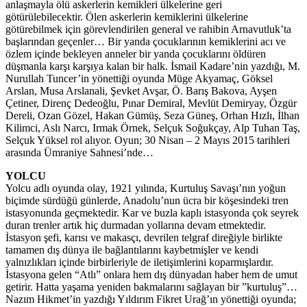
anlaşmayla ölü askerlerin kemikleri ülkelerine geri
götürülebilecektir. Ölen askerlerin kemiklerini ülkelerine
götürebilmek için görevlendirilen general ve rahibin Arnavutluk’ta
başlarından geçenler… Bir yanda çocuklarının kemiklerini acı ve
özlem içinde bekleyen anneler bir yanda çocuklarını öldüren
düşmanla karşı karşıya kalan bir halk. İsmail Kadare’nin yazdığı, M.
Nurullah Tuncer’in yönettiği oyunda Müge Akyamaç, Göksel
Arslan, Musa Arslanali, Şevket Avşar, Ö. Barış Bakova, Ayşen
Çetiner, Direnç Dedeoğlu, Pınar Demiral, Mevlüt Demiryay, Özgür
Dereli, Ozan Gözel, Hakan Gümüş, Seza Güneş, Orhan Hızlı, İlhan
Kilimci, Aslı Narcı, Irmak Örnek, Selçuk Soğukçay, Alp Tuhan Taş,
Selçuk Yüksel rol alıyor. Oyun; 30 Nisan – 2 Mayıs 2015 tarihleri
arasında Ümraniye Sahnesi’nde…
YOLCU
Yolcu adlı oyunda olay, 1921 yılında, Kurtuluş Savaşı’nın yoğun
biçimde sürdüğü günlerde, Anadolu’nun ücra bir köşesindeki tren
istasyonunda geçmektedir. Kar ve buzla kaplı istasyonda çok seyrek
duran trenler artık hiç durmadan yollarına devam etmektedir.
İstasyon şefi, karısı ve makasçı, devrilen telgraf direğiyle birlikte
tamamen dış dünya ile bağlantılarını kaybetmişler ve kendi
yalnızlıkları içinde birbirleriyle de iletişimlerini koparmışlardır.
İstasyona gelen “Atlı” onlara hem dış dünyadan haber hem de umut
getirir. Hatta yaşama yeniden bakmalarını sağlayan bir ”kurtuluş”…
Nazım Hikmet’in yazdığı Yıldırım Fikret Urağ’ın yönettiği oyunda;