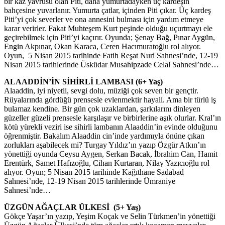
bir kaz yavrusu olan Piti, daha yumurtadayken üç kardeşin
bahçesine yuvarlanır. Yumurta çatlar, içinden Piti çıkar. Üç kardeş
Piti’yi çok severler ve ona annesini bulması için yardım etmeye
karar verirler. Fakat Muhteşem Kurt peşinde olduğu uçurtmayı ele
geçirebilmek için Piti’yi kaçırır. Oyunda; Şenay Bağ, Pınar Aygün,
Engin Akpınar, Okan Karaca, Ceren Hacımuratoğlu rol alıyor.
Oyun, 5 Nisan 2015 tarihinde Fatih Reşat Nuri Sahnesi’nde, 12-19
Nisan 2015 tarihlerinde Üsküdar Musahipzade Celal Sahnesi’nde…
ALAADDİN’İN SİHİRLİ LAMBASI (6+ Yaş)
Alaaddin, iyi niyetli, sevgi dolu, müziği çok seven bir gençtir.
Rüyalarında gördüğü prensesle evlenmektir hayali. Ama bir türlü iş
bulamaz kendine. Bir gün çok uzaklardan, şarkılarını dinleyen
güzeller güzeli prensesle karşılaşır ve birbirlerine aşık olurlar. Kral’ın
kötü yürekli veziri ise sihirli lambanın Alaaddin’in evinde olduğunu
öğrenmiştir. Bakalım Alaaddin cin’inde yardımıyla önüne çıkan
zorlukları aşabilecek mi? Turgay Yıldız’ın yazıp Özgür Atkın’ın
yönettiği oyunda Ceysu Aygen, Serkan Bacak, İbrahim Can, Hamit
Erentürk, Samet Hafızoğlu, Cihan Kurtaran, Nilay Yazıcıoğlu rol
alıyor. Oyun; 5 Nisan 2015 tarihinde Kağıthane Sadabad
Sahnesi’nde, 12-19 Nisan 2015 tarihlerinde Ümraniye
Sahnesi’nde…
ÜZGÜN AĞAÇLAR ÜLKESİ (5+ Yaş)
Gökçe Yaşar’ın yazıp, Yeşim Koçak ve Selin Türkmen’in yönettiği