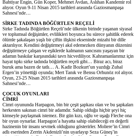
Bahtiyar Engin, Gün Koper, Mehmet Avdan, Aslıhan Kandemir rol
alıyor. Oyun 9-11 Nisan 2015 tarihleri arasında Gaziosmanpaşa
Sahnesi’nde…
SİRKE TADINDA BÖĞÜRTLEN REÇELİ
Sirke Tadında Böğürtlen Reçeli’nde ülkenin birinde yaşanan siyasal
ve toplumsal değişimler, evlilikleri boyunca bu sürece şahitlik ederek
ölümle şakalaşan yaşlı bir çiftin ilişkisi ekseninde mizahi bir dille
aktarılıyor. Kendini değiştirmeyi akıl edemezken dünyanın düzenini
değiştirmeye çalışan ve eşiklerde kalmanın sancısını yaşayan bir
adamın baskılar karşısındaki tavrı hicvediliyor. Kahramanlarımız için
hayat tıpkı sirke tadında böğürtlen reçeli gibi… Biraz acı, biraz
buruk ama bazen de tatlı… A. Kadir Bozkurt’un yazdığı Zuhal
Ergen’in yönettiği oyunda; Mert Tanık ve Bensu Orhunöz rol alıyor.
Oyun, 23-25 Nisan 2015 tarihleri arasında Gaziosmanpaşa
Sahnesi’nde…
ÇOCUK OYUNLARI
CİMRİ
Cimri oyununda Harpagon, bin bir çeşit şapkası olan ve bu şapkaları
herkesten sakınan cimri bir adamdır. Sahip olduğu hiçbir şeyi hiç
kimseyle paylaşmak istemez. Bir gün kızı, oğlu ve uşağı Fleche ona
bir oyun oynarlar. Harpagon’a hayatta sahip olabileceği en değerli
hazinenin bir insanı sevmek olduğunu gösterirler. Moliere’in Cimri
adlı eserinden Zerrin Akdenizli’nin uyarlayıp Seza Güneş’in