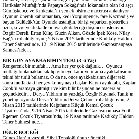
Harikalar Mutfağı’nda Papatya Sokağı’nda lokantaları olan iki aşçı
Gümüşkepçe ve Kırıkçatal’ın yemek pişirme macerası anlatılıyor.
Oyunun önemli kahramanları, kedi Yorgunpençe, fare Kazmadiş ve
bayan Gülücük’tür. Oyunda ustalığın, bir işi yaparken gösterilen
özen, sevgi ve dikkatle ortaya çıkabileceği düşüncesi işleniyor.
Özgür Dereli, Ertan Kılıç, Güzin Alkan, Gözde İpek Köse, Nilay
Bağ’ın rol aldığı oyun; 5 Nisan 2015 tarihlerinde Kadıköy Haldun
Taner Sahnesi’nde, 12-19 Nisan 2015 tarihlerinde Gaziosmanpaşa
Sahnesi’nde…
BİR GÜN AYAKKABIMIN TEKİ (3–6 Yaş)
Rengarenk bir mutfak… Ama her yer çok dağınık… Oyuncu
mutfağı toplamaktan sıkılıp gitmeye karar verir ama ayakkabısının
tekini bir türlü bulamaz. O da ne, önce ayakkabısının diğer teki,
sonra mutfaktaki her şey konuşmaya başlar. Kayıp ayakkabı, Kaptan
Cook’u aramaya gitmiştir ve kim bilir başından ne maceralar
geçmektedir… Derya Yıldırım’ın yazdığı, Özgür Kaymak Tanık’ın
yönettiği oyunda Derya Yıldırım/Derya Çetinel rol aldığı oyun, 2
Nisan 2015 tarihlerinde Kağıthane Küçük Kemal Çocuk
Tiyatrosu’nda, 9-16 Nisan 2015 tarihlerinde Gaziosmanpaşa Ferih
Egemen Çocuk Tiyatrosu’nda, 19 Nisan tarihinde Kadıköy Haldun
Taner Sahnesi’nde…
UĞUR BÖCEĞİ
Güneş Han’ın yazdığı Sibel Topaloğlu’nun yönettiği