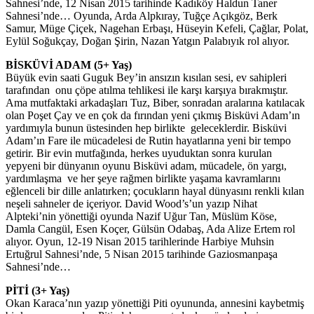
Sahnesi’nde, 12 Nisan 2015 tarihinde Kadıköy Haldun Taner
Sahnesi’nde… Oyunda, Arda Alpkıray, Tuğçe Açıkgöz, Berk
Samur, Müge Çiçek, Nagehan Erbaşı, Hüseyin Kefeli, Çağlar, Polat,
Eylül Soğukçay, Doğan Şirin, Nazan Yatgın Palabıyık rol alıyor.
BİSKÜVİ ADAM (5+ Yaş)
Büyük evin saati Guguk Bey’in ansızın kısılan sesi, ev sahipleri
tarafından onu çöpe atılma tehlikesi ile karşı karşıya bırakmıştır.
Ama mutfaktaki arkadaşları Tuz, Biber, sonradan aralarına katılacak
olan Poşet Çay ve en çok da fırından yeni çıkmış Bisküvi Adam’ın
yardımıyla bunun üstesinden hep birlikte geleceklerdir. Bisküvi
Adam’ın Fare ile mücadelesi de Rutin hayatlarına yeni bir tempo
getirir. Bir evin mutfağında, herkes uyuduktan sonra kurulan
yepyeni bir dünyanın oyunu Bisküvi adam, mücadele, ön yargı,
yardımlaşma ve her şeye rağmen birlikte yaşama kavramlarını
eğlenceli bir dille anlatırken; çocukların hayal dünyasını renkli kılan
neşeli sahneler de içeriyor. David Wood’s’un yazıp Nihat
Alpteki’nin yönettiği oyunda Nazif Uğur Tan, Müslüm Köse,
Damla Cangül, Esen Koçer, Gülsün Odabaş, Ada Alize Ertem rol
alıyor. Oyun, 12-19 Nisan 2015 tarihlerinde Harbiye Muhsin
Ertuğrul Sahnesi’nde, 5 Nisan 2015 tarihinde Gaziosmanpaşa
Sahnesi’nde…
PİTİ (3+ Yaş)
Okan Karaca’nın yazıp yönettiği Piti oyununda, annesini kaybetmiş