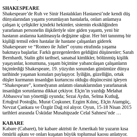
SHAKESPEARE
Shakespeare’de Ruh ve Sinir Hastalıkları Hastanesi’nde kendi düş
dünyalarından yaşamı yorumlayan hastalarla, onları anlamaya
çalışan iç çelişkiler içindeki hekimler, sistemin eksikliğinden
yararlanan personelin ilişkileriyle süre giden yaşantı, yeni bir
hastanın aralarına katılmasıyla değişime uğrar. Her biri tanınmış bir
kişiliği temsil eden hastalar ile hastane çalışanları giderek
Shakespeare ve “Romeo ile Juliet” oyunu etrafında yaşama
bakmaya başlarlar. Farklı gezegenlerden geldiğini düşünenler; Sarah
Bernhardt, Stalin gibi tarihsel, sanatsal kimlikler, bölünmüş kişilik
yaşayanlar, konumuna, yaşam biçimine yabancılaşan çalışanların
biçimlediği Shakespeare, 19. yüzyılın sonundan günümüze dünya
tarihinde yaşanan konuları paylaşıyor. İyiliğin, güzelliğin, ortak
düşler kurmanın insanlığın kurtarıcısı olduğu düşüncesini işleyen
“Shakespeare”, komedyanın anlatım olanaklarından yararlanarak
insanlığın sorunlarına dikkat çekiyor. Elçin’in yazdığı Melahat
Abbasova’nın yönettiği oyunda; Sezai Aydın, Selma Kutluğ,
Ertuğrul Postoğlu, Murat Coşkuner, Ezgim Kılınç, Elçin Atamgüç,
Nevzat Çankara ve Özgür Dağ rol alıyor. Oyun, 15-18 Nisan 2015
tarihleri arasında Üsküdar Musahipzade Celal Sahnesi’nde …
KABARE
Kabare (Cabaret), bir kabare aktristi ile Amerikalı bir yazarın kısa
ömürlü aşkını ve onları kuşatan büyük toplumsal kaosu anlatıyor.