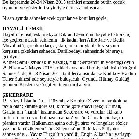
Bu kapsamda 20-24 Nisan 2015 tarihleri arasında bütün çocuk
oyunları ve gösterileri seyirciyle ücretsiz buluşacak.
Nisan ayında sahnelenecek oyunlar ve konuları şöyle;
HAYAL-İ TEMSİL
Hayal-i Temsil, eski makyör Dikran Efendi’nin hayalle hatırayı iç
içe geçiren masalı; sahnenin “ilk kadın”ları Afife Jale ve Bedia
Muvahhit’i; çocuklukları, aşkları, tutkularıyla ilk kez seyirci
karşısına çıktıkları sahnede, Darülbedayi sahnesinde bir araya
getiriyor.
Ahmet Sami Özbudak’ın yazdığı, Yiğit Sertdemir’in yönettiği oyun
29 Nisan – 2 Mayıs 2015 tarihleri arasında Harbiye Muhsin Ertuğrul
Sahnesi’nde, 8-18 Nisan 2015 tarihleri arasında ise Kadıköy Haldun
Taner Sahnesi’nde seyirciyle buluşacak. Oyunda Hümay Güldağ,
Şebnem Köstem ve Yiğit Sertdemir rol alıyor.
ŞEKERPARE
19. yüzyıl İstanbul’u… Düzenbaz Komiser Ziver’in karakoluna
tayin olan; kimine göre saf, kimine göre enayi Bekçi Cumali,
Galata’nın “namlı” kızlarından Şekerpare’ye vurulur. İki kalp
birbirini bulmuştur bulmasına ama Ziver’in Cumali için başka
planları vardır. Halkımızın aşina olduğu sirto ve longalara sözler
yazılarak müziklenen Türk Sineması’nın ünlü klasiği tiyatro
sahnesinde… Yavuz Turgul’un yazdığı, Engin Alkan’ın uyarlayıp