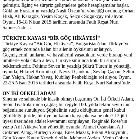
gelmiştir. İlginç ve sürpriz gelişmelere gebe hesaplaşmalar başlar.
Gökhan Eraslan’ın yazdığı Naşit Özcan’ın yönettiği oyunda; Orhan
Hızlı, Ali Karagöz, Yeşim Koçak, Selçuk Soğukçay rol alıyor.
Oyun, 15-18 Nisan 2015 tarihleri arasında Fatih Reşat Nuri
Sahnesi’nde…
TÜRKİYE KAYASI “BİR GÖÇ HİKÂYESİ”
Türkiye Kayası “Bir Göç Hikâyesi”, Bulgaristan’dan Türkiye’ye
göç etmek zorunda kalan bir ailenin öyküsünü anlatıyor.
Geçmişlerini, anılarını ve hayallerini yaşadıkları yerde bırakıp yeni
ümitlerle yola çıkan aileyi, Türkiye sınırında kötü bir sürpriz
beklemektedir. Fehime Seven’in yazdığı Şükrü Türen’in yönettiği
oyunda; Hikmet Körmükçü, Nevzat Çankara, Sevtap Çapan, Selim
Can Yalçın, Hakan Yavaş, Kubilay Penbeklioğlu rol alıyor. Oyun,
22-25 Nisan 2015 tarihleri arasında Fatih Reşat Nuri Sahnesi’nde…
ON İKİ ÖFKELİ ADAM
Sinema ve sahnede bir klasik olmayı başarmış On İki Öfkeli Adam,
Şehir Tiyatroları’nda çağdaş bir rejiyle 100. yılda tekrar seyircinin
beğenisine sunuluyor. Şüphelinin suçlu olduğunun genel kabul
görüldüğü jüride, bir üye bu karara karşı çıkarsa ne olur? 12 jüri
üyesi üzerinden adalet kavramını sorgulayan, Reginald Rose’un
yazıp Arif Akkaya’nın yönettiği oyunda; Ahmet Özarslan, Ali
Gökmen Altuğ, Burteçin Zoga, Enes Mazak, Erkan Akkoyunlu,
Gün Koper, Kutay Kırşehirlioğlu, Mehmet Avdan, Metin Çoban,