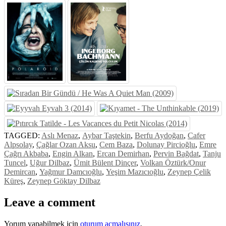
TAGGED:
Aslı Menaz
,
Aybar Taştekin
,
Berfu Aydoğan
,
Cafer
Alpsolay
,
Çağlar Ozan Aksu
,
Cem Baza
,
Dolunay Pircioğlu
,
Emre
Çağrı Akbaba
,
Engin Alkan
,
Ercan Demirhan
,
Pervin Bağdat
,
Tanju
Tuncel
,
Uğur Dilbaz
,
Ümit Bülent Dinçer
,
Volkan Öztürk/Onur
Demircan
,
Yağmur Damcıoğlu
,
Yeşim Mazıcıoğlu
,
Zeynep Çelik
Küreş
,
Zeynep Göktay Dilbaz
Leave a comment
Yorum yapabilmek için
oturum açmalısınız
.