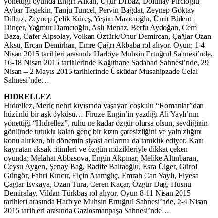
yönettiği oyunda Engin Alkan, Uğur Dilbaz, Dolunay Pircioğlu,
Aybar Taştekin, Tanju Tuncel, Pervin Bağdat, Zeynep Göktay
Dilbaz, Zeynep Çelik Küreş, Yeşim Mazıcıoğlu, Ümit Bülent
Dinçer, Yağmur Damcıoğlu, Aslı Menaz, Berfu Aydoğan, Cem
Baza, Cafer Alpsolay, Volkan Öztürk/Onur Demircan, Çağlar Ozan
Aksu, Ercan Demirhan, Emre Çağrı Akbaba rol alıyor. Oyun; 1-4
Nisan 2015 tarihleri arasında Harbiye Muhsin Ertuğrul Sahnesi’nde,
16-18 Nisan 2015 tarihlerinde Kağıthane Sadabad Sahnesi’nde, 29
Nisan – 2 Mayıs 2015 tarihlerinde Üsküdar Musahipzade Celal
Sahnesi’nde…
HIDRELLEZ
Hıdrellez, Meriç nehri kıyısında yaşayan coşkulu “Romanlar”dan
hüzünlü bir aşk öyküsü… Firuze Engin’in yazdığı Ali Yaylı’nın
yönettiği “Hıdrellez”, ruhu ne kadar özgür olursa olsun, sevdiğinin
gönlünde tutuklu kalan genç bir kızın çaresizliğini ve yalnızlığını
konu alırken, bir dönemin siyasi acılarına da tanıklık ediyor. Kanı
kaynatan aksak ritimleri ve özgün müzikleriyle dikkat çeken
oyunda; Melahat Abbasova, Engin Akpınar, Melike Altınbaran,
Ceysu Aygen, Şenay Bağ, Radife Baltaoğlu, Esra Ülger, Gürol
Güngör, Fahri Kıncır, Elçin Atamgüç, Emrah Can Yaylı, Elyesa
Çağlar Evkaya, Ozan Tura, Ceren Kaçar, Özgür Dağ, Hüsnü
Demiralay, Vildan Türkbaş rol alıyor. Oyun 8-11 Nisan 2015
tarihleri arasında Harbiye Muhsin Ertuğrul Sahnesi’nde, 2-4 Nisan
2015 tarihleri arasında Gaziosmanpaşa Sahnesi’nde…