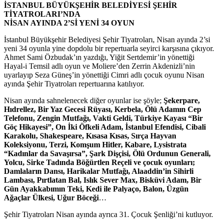
İSTANBUL BÜYÜKŞEHİR BELEDİYESİ ŞEHİR
TİYATROLARI’NDA
NİSAN AYINDA 2’Sİ YENİ 34 OYUN
İstanbul Büyükşehir Belediyesi Şehir Tiyatroları, Nisan ayında 2’si
yeni 34 oyunla yine dopdolu bir repertuarla seyirci karşısına çıkıyor.
Ahmet Sami Özbudak’ın yazdığı, Yiğit Sertdemir’in yönettiği
Hayal-i Temsil adlı oyun ve Moliere’den Zerrin Akdenizli’nin
uyarlayıp Seza Güneş’in yönettiği Cimri adlı çocuk oyunu Nisan
ayında Şehir Tiyatroları repertuarına katılıyor.
Nisan ayında sahnelenecek diğer oyunlar ise şöyle;
Şekerpare,
Hıdrellez, Bir Yaz Gecesi Rüyası, Kerbela, Ölü Adamın Cep
Telefonu, Zengin Mutfağı, Vakti Geldi, Türkiye Kayası “Bir
Göç Hikayesi”, On İki Öfkeli Adam, İstanbul Efendisi, Cibali
Karakolu, Shakespeare, Kısasa Kısas, Sırça Hayvan
Koleksiyonu, Terzi, Komşum Hitler, Kabare, Lysistrata
“Kadınlar da Savaşırsa”, Şark Dişçisi, Ölü Ordunun Generali,
Yolcu, Sirke Tadında Böğürtlen Reçeli ve çocuk oyunları;
Damlaların Dansı, Harikalar Mutfağı, Alaaddin’in Sihirli
Lambası, Pırtlatan Bal, Islık Sever Max, Bisküvi Adam, Bir
Gün Ayakkabımın Teki, Kedi ile Palyaço, Balon, Üzgün
Ağaçlar Ülkesi, Uğur Böceği
…
Şehir Tiyatroları Nisan ayında ayrıca 31. Çocuk Şenliği’ni kutluyor.