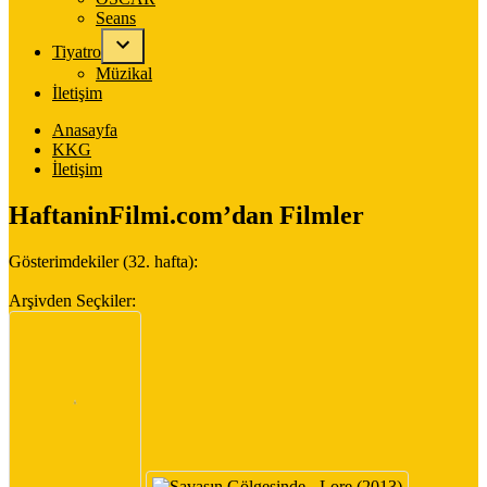
Seans
Tiyatro
Müzikal
İletişim
Anasayfa
KKG
İletişim
HaftaninFilmi.com’dan Filmler
Gösterimdekiler (32. hafta):
Arşivden Seçkiler: