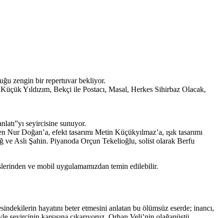
uğu zengin bir repertuvar bekliyor.
Küçük Yıldızım, Bekçi ile Postacı, Masal, Herkes Sihirbaz Olacak,
anlatı”yı seyircisine sunuyor.
n Nur Doğan’a, efekt tasarımı Metin Küçükyılmaz’a, ışık tasarımı
 ve Aslı Şahin. Piyanoda Orçun Tekelioğlu, solist olarak Berfu
lerinden ve mobil uygulamamızdan temin edilebilir.
indekilerin hayatını beter etmesini anlatan bu ölümsüz eserde; inancı,
yle seyircinin karşısına çıkarıyoruz. Orhan Veli’nin olağanüstü