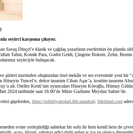
)
la seyirci karşısına çıkıyor.
an Savaş Dinçel’e klasik ve çağdaş yazarların eserlerinin ön planda old
aftalı Tabut, Komik Para, Godot Geldi, Çingene Boksör, Zehir, Benim 
larımız seyirciyle buluşacak.
r ve şiirleri üzerinden oluşturulan özel mekân ve ses evreninde yeni bir “
ı Hüseyin Tuncel’e, dekor tasarımı Cihan Aşar’a, kostüm tasarımı Ahse
ıray’a ait. Oteller Kenti’nin oyuncuları Hüseyin Köroğlu, Hümay Güldağ
10 Mart 2024 tarihinde saat 18.00’de Müze Gazhane Meydan Sahne’de.
yeleri gişelerden,
https://sehirtiyatrolari.ibb.istanbul
/,
biletinial.com
adres
emeden evine yerleştirdiği sahtekar bir sofu ile hem kendi hem de çevres
ziği, acıyı, hüznü, rahatsız edici türlü anları iç içe ve olanca dinamiği