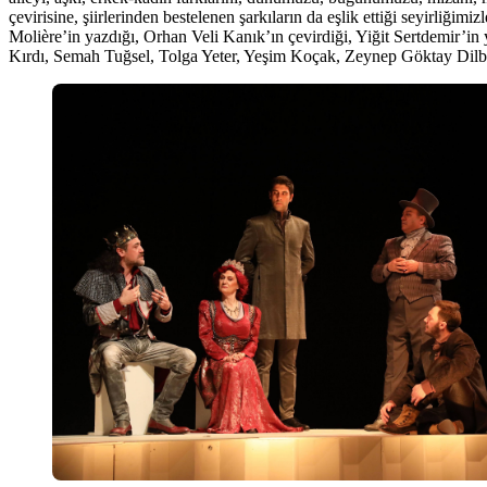
çevirisine, şiirlerinden bestelenen şarkıların da eşlik ettiği seyirliği
Molière’in yazdığı, Orhan Veli Kanık’ın çevirdiği, Yiğit Sertdemir
Kırdı, Semah Tuğsel, Tolga Yeter, Yeşim Koçak, Zeynep Göktay Dilbaz