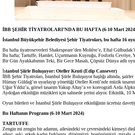
İBB ŞEHİR TİYATROLARI’NDA BU HAFTA (6-10 Mart 2024
İstanbul Büyükşehir Belediyesi Şehir Tiyatroları, bu hafta 16 oyun
Bu hafta tiyatroseverleri Shakespeare’den Molière’e, Eftal Gülbudak’t
Bu hafta; Tartuffe, Hamlet, Uçurtmanın Kuyruğu, Fosforlu Cevriye, Y
Bir Gün Ayakkabımın Teki, Bir Gece Masalı, Çöpsüz Dünya adlı oyun
İs
tanbul Şiirle Buluşuyor: Oteller Kenti (Edip Cansever)
İBB Şehir Tiyatroları, İstanbul Şiirle Buluşuyor başlığı altında, şairle
Hümay Güldağ’ın uyarlayıp yönettiği Oteller Kenti’nde müzik tasarım
Uğur Yıldız’a, görsel tasarım Yakup Altay’a ve koreografi Arda Alpk
Aydoğan etkinliğin müzikleri için sahnede yerini alıyor. Etkinlik, 
Oyun biletleri ve İstanbul Şiirle Buluşuyor etkinliğinin ücretsiz daveti
Bu Haftanın Programı (6-10 Mart 2024)
TARTUFFE
Zengin mi zengin bir adamın, ailesindeki ve çevresindeki kimseyi dinl
aileyi, aşkı, erkek-kadın farklarını, dünümüzü, bugünümüzü, mizahı, mü