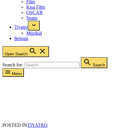
Film
Kısa Film
OSCAR
Seans
Tiyatro
Müzikal
İletişim
Open Search
Search for:
Search
Menu
POSTED IN
TIYATRO