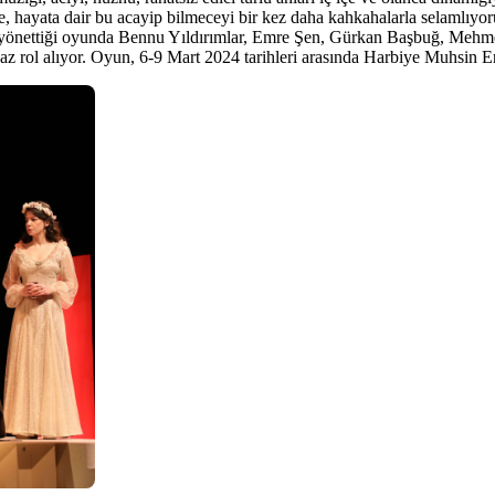
mizle, hayata dair bu acayip bilmeceyi bir kez daha kahkahalarla selamlıyor
’in yönettiği oyunda Bennu Yıldırımlar, Emre Şen, Gürkan Başbuğ, Me
 rol alıyor. Oyun, 6-9 Mart 2024 tarihleri arasında Harbiye Muhsin E