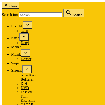
Close
Search for:
Search
Etkinlik
Ödül
Kitap
Dergi
Mekan
Müzik
Konser
Sergi
Sinema
Altın Küre
Belgesel
Dizi
DVD
Festival
Film
Kısa Film
OSCAR