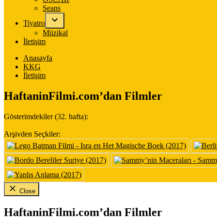
Seans
Tiyatro
Müzikal
İletişim
Anasayfa
KKG
İletişim
HaftaninFilmi.com’dan Filmler
Gösterimdekiler (32. hafta):
Arşivden Seçkiler:
Close
HaftaninFilmi.com’dan Filmler