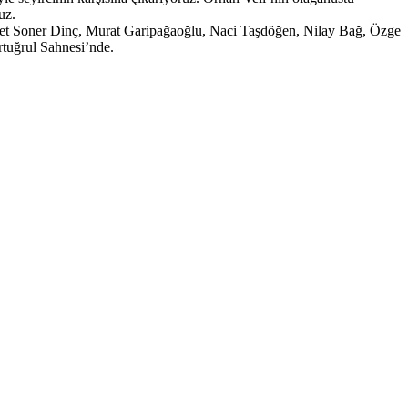
uz.
hmet Soner Dinç, Murat Garipağaoğlu, Naci Taşdöğen, Nilay Bağ, Özge
rtuğrul Sahnesi’nde.