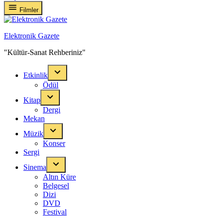
Filmler
Elektronik Gazete
"Kültür-Sanat Rehberiniz"
Etkinlik
Ödül
Kitap
Dergi
Mekan
Müzik
Konser
Sergi
Sinema
Altın Küre
Belgesel
Dizi
DVD
Festival