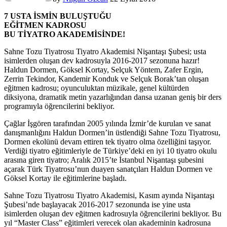
7 USTA İSMİN BULUŞTUĞU
EĞİTMEN KADROSU
BU TİYATRO AKADEMİSİNDE!
Sahne Tozu Tiyatrosu Tiyatro Akademisi Nişantaşı Şubesi; usta
isimlerden oluşan dev kadrosuyla 2016-2017 sezonuna hazır!
Haldun Dormen, Göksel Kortay, Selçuk Yöntem, Zafer Ergin,
Zerrin Tekindor, Kandemir Konduk ve Selçuk Borak’tan oluşan
eğitmen kadrosu; oyunculuktan müzikale, genel kültürden
diksiyona, dramatik metin yazarlığından dansa uzanan geniş bir ders
programıyla öğrencilerini bekliyor.
Çağlar İşgören tarafından 2005 yılında İzmir’de kurulan ve sanat
danışmanlığını Haldun Dormen’in üstlendiği Sahne Tozu Tiyatrosu,
Dormen ekolünü devam ettiren tek tiyatro olma özelliğini taşıyor.
Verdiği tiyatro eğitimleriyle de Türkiye’deki en iyi 10 tiyatro okulu
arasına giren tiyatro; Aralık 2015’te İstanbul Nişantaşı şubesini
açarak Türk Tiyatrosu’nun duayen sanatçıları Haldun Dormen ve
Göksel Kortay ile eğitimlerine başladı.
Sahne Tozu Tiyatrosu Tiyatro Akademisi, Kasım ayında Nişantaşı
Şubesi’nde başlayacak 2016-2017 sezonunda ise yine usta
isimlerden oluşan dev eğitmen kadrosuyla öğrencilerini bekliyor. Bu
yıl “Master Class” eğitimleri verecek olan akademinin kadrosuna