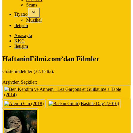
Seans
Tiyatro
Müzikal
İletişim
Anasayfa
KKG
İletişim
HaftaninFilmi.com’dan Filmler
Gösterimdekiler (32. hafta):
Arşivden Seçkiler: