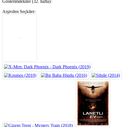
Gösterimdekiler (32. hafta):
Arşivden Seçkiler: