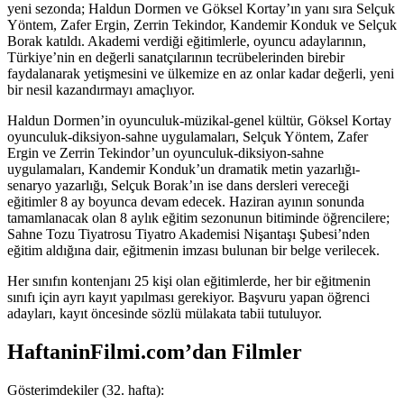
yeni sezonda; Haldun Dormen ve Göksel Kortay’ın yanı sıra Selçuk
Yöntem, Zafer Ergin, Zerrin Tekindor, Kandemir Konduk ve Selçuk
Borak katıldı. Akademi verdiği eğitimlerle, oyuncu adaylarının,
Türkiye’nin en değerli sanatçılarının tecrübelerinden birebir
faydalanarak yetişmesini ve ülkemize en az onlar kadar değerli, yeni
bir nesil kazandırmayı amaçlıyor.
Haldun Dormen’in oyunculuk-müzikal-genel kültür, Göksel Kortay
oyunculuk-diksiyon-sahne uygulamaları, Selçuk Yöntem, Zafer
Ergin ve Zerrin Tekindor’un oyunculuk-diksiyon-sahne
uygulamaları, Kandemir Konduk’un dramatik metin yazarlığı-
senaryo yazarlığı, Selçuk Borak’ın ise dans dersleri vereceği
eğitimler 8 ay boyunca devam edecek. Haziran ayının sonunda
tamamlanacak olan 8 aylık eğitim sezonunun bitiminde öğrencilere;
Sahne Tozu Tiyatrosu Tiyatro Akademisi Nişantaşı Şubesi’nden
eğitim aldığına dair, eğitmenin imzası bulunan bir belge verilecek.
Her sınıfın kontenjanı 25 kişi olan eğitimlerde, her bir eğitmenin
sınıfı için ayrı kayıt yapılması gerekiyor. Başvuru yapan öğrenci
adayları, kayıt öncesinde sözlü mülakata tabii tutuluyor.
HaftaninFilmi.com’dan Filmler
Gösterimdekiler (32. hafta):