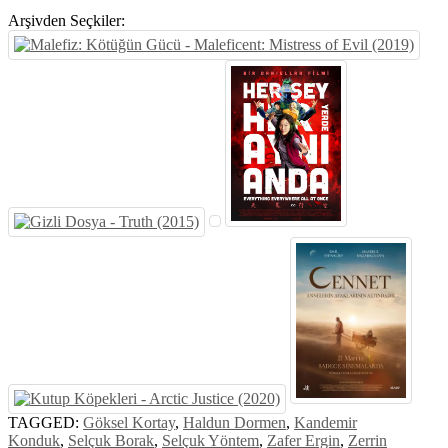
Arşivden Seçkiler:
TAGGED:
Göksel Kortay
,
Haldun Dormen
,
Kandemir
Konduk
,
Selçuk Borak
,
Selçuk Yöntem
,
Zafer Ergin
,
Zerrin