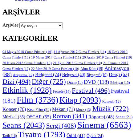
ARŞIVLER
Arşivler
KATEGORILER
11 Ağustos 2017 Cuma Filmleri
(11)
04 Mayıs 2018 Cuma Filmleri
(10)
18 Ocak 2019
19 Mayıs 2017 Cuma Filmleri
(11)
Cuma Filmleri
(10)
20 Aralık 2019 Cuma Filmleri
(10)
20 Nisan 2018 Cuma Filmleri
(10)
21 Eylül 2018 Cuma Filmleri
(10)
21 Temmuz 2017
Animasyon
Altın Küre
(19)
Cuma Filmleri
(10)
22 Mart 2019 Cuma Filmleri
(10)
(88)
Belgesel
(74)
Dergi
(62)
Belgesel
(40)
Biyografi
(19)
Araştırma
(12)
Diğer
(725)
Dizi
(494)
DVD
(118)
Dram
(15)
Edebiyat
(13)
Etkinlik
(1928)
Festival
(496)
Festival
Felsefe
(14)
Film
(3736)
Kitap
(2093)
(181)
Komedi
(12)
Müzik
(722)
Konser
(76)
Mekan
(71)
Kısa Film
(22)
Müze
(13)
Roman
(341)
OSCAR
(55)
Müzikal
(35)
Röportaj
(48)
Sanat
(21)
Sinema
(6563)
Seans
(2043)
Sergi
(408)
Tiyatro
(1793)
Ödül
(41)
Öykü
(24)
Tarih
(16)