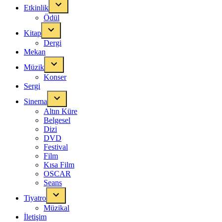
Etkinlik
Ödül
Kitap
Dergi
Mekan
Müzik
Konser
Sergi
Sinema
Altın Küre
Belgesel
Dizi
DVD
Festival
Film
Kısa Film
OSCAR
Seans
Tiyatro
Müzikal
İletişim