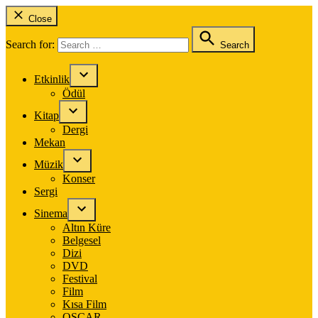
Close
Search for:
Search
Etkinlik
Ödül
Kitap
Dergi
Mekan
Müzik
Konser
Sergi
Sinema
Altın Küre
Belgesel
Dizi
DVD
Festival
Film
Kısa Film
OSCAR