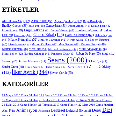
ETIKETLER
Altan Erkekli
(56)
Ali Gökmen Altuğ
(42)
Ayşenil Şamlıoğlu
(42)
Boya Benek
(42)
Bradley Cooper
(53)
Cem Adrian
(51)
Brad Pitt
(45)
Doğan Altınel
(41)
Doğan Şirin
(42)
Engin Alkan
(78)
Eraslan Sağlam
(64)
Erkan
Emre Kınay
(49)
Engin Gürmen
(42)
Genco Erkal
(126)
Can
(56)
Haldun Dormen
(62)
Fırat Tanış
(46)
Haluk Bilginer
Hikmet Körmükçü
(52)
(44)
Jennifer Lawrence
(42)
Kerem Alışık
(47)
Levent Üzümcü
Liam Neeson
(57)
Marion Cotillard
(43)
Matt Damon
(42)
Mehmet Turgut
(48)
(40)
Mert Fırat
(51)
Murat Akkoyunlu
(56)
Meltem Erkmen
(48)
Michael Fassbender
(42)
Robert De Niro
(55)
Murat Şeker
(42)
Nurdan Kalınağa
(41)
Samuel L.
Penelope Cruz
(40)
Seans
(2000)
Jackson
(46)
Scarlett Johansson
(44)
Selen Uçer
(42)
Zihni Göktay
Serdar Orçin
(48)
Timur Acar
(42)
Tülay Günal
(42)
Zafer Algöz
(41)
İlker Ayrık
(344)
(112)
Şevket Çoruh
(55)
KATEGORILER
11 Ağustos 2017 Cuma Filmleri
04 Mayıs 2018 Cuma Filmleri
18 Ocak 2019 Cuma Filmleri
19 Mayıs 2017 Cuma Filmleri
20 Aralık 2019 Cuma Filmleri
20 Nisan 2018 Cuma Filmleri
21 Eylül 2018 Cuma Filmleri
21 Temmuz 2017 Cuma Filmleri
22 Mart 2019 Cuma Filmleri
Dizi
Animasyon
Belgesel
Dergi
Belgesel
Altın Küre
Biyografi
Araştırma