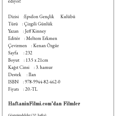
ediyor!
Dizisi :Epsilon Gençlik Kulübü
Türü : Çizgili Günlük
Yazan : Jeff Kinney
Editör : Meltem Erkmen
Çevirmen : Kenan Özgür
Sayfa : 232
Boyut : 13.5 x 21cm
Kağıt Cinsi : 3. hamur
Destek : İlan
ISBN : 978-9944-82-462-0
Fiyatı : 20.-TL
HaftaninFilmi.com’dan Filmler
Gösterimdekiler (32. hafta):