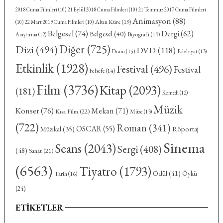
2018 Cuma Filmleri
(10)
21 Eylül 2018 Cuma Filmleri
(10)
21 Temmuz 2017 Cuma Filmleri
Animasyon
(88)
Altın Küre
(19)
(10)
22 Mart 2019 Cuma Filmleri
(10)
Belgesel
(74)
Dergi
(62)
Belgesel
(40)
Biyografi
(19)
Araştırma
(12)
Diğer
(725)
Dizi
(494)
DVD
(118)
Dram
(15)
Edebiyat
(13)
Etkinlik
(1928)
Festival
(496)
Festival
Felsefe
(14)
Film
(3736)
Kitap
(2093)
(181)
Komedi
(12)
Müzik
Konser
(76)
Mekan
(71)
Kısa Film
(22)
Müze
(13)
(722)
Roman
(341)
OSCAR
(55)
Röportaj
Müzikal
(35)
Sinema
Seans
(2043)
Sergi
(408)
(48)
Sanat
(21)
(6563)
Tiyatro
(1793)
Ödül
(41)
Öykü
Tarih
(16)
(24)
ETIKETLER