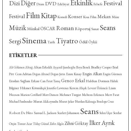
Etkinlik
Diğer
Dizi
Festival
DVD
Dram
Felsefe
Edebiyat
Film
Kitap
Festival
Konser
Mekan
Kısa Film
Komedi
Müze
Seans
Müzik
Roman
OSCAR
Röportaj
Müzikal
Sanat
Sinema
Tiyatro
Sergi
Ödül
Öykü
Tarih
ETIKETLER
Altan Erkekli
Bradley Cooper
Ali Gökmen Altuğ
Ayşenil Şamlıoğlu
Boya Benek
Brad
Engin Alkan
Cem Adrian
Emre Kınay
Pitt
Doğan Altınel
Doğan Şirin
Engin Gürmen
Genco Erkal
Eraslan Sağlam
Haldun Dormen
Erkan Can
Fırat Tanış
Haluk
Hikmet Körmükçü
Kerem Alışık
Liam
Bilginer
Jennifer Lawrence
Levent Üzümcü
Neeson
Mehmet Turgut
Meltem Erkmen
Mert Fırat
Marion Cotillard
Matt Damon
Murat Akkoyunlu
Michael Fassbender
Murat Şeker
Nurdan Kalınağa
Penelope Cruz
Seans
Robert De Niro
Serdar
Samuel L. Jackson
Scarlett Johansson
Selen Uçer
İlker Ayrık
Zihni Göktay
Orçin
Timur Acar
Tülay Günal
Zafer Algöz