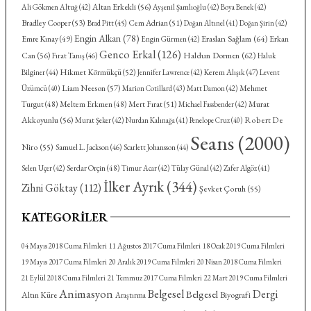
Altan Erkekli
(56)
Ali Gökmen Altuğ
(42)
Ayşenil Şamlıoğlu
(42)
Boya Benek
(42)
Bradley Cooper
(53)
Cem Adrian
(51)
Brad Pitt
(45)
Doğan Altınel
(41)
Doğan Şirin
(42)
Engin Alkan
(78)
Eraslan Sağlam
(64)
Emre Kınay
(49)
Erkan
Engin Gürmen
(42)
Genco Erkal
(126)
Haldun Dormen
(62)
Can
(56)
Fırat Tanış
(46)
Haluk
Hikmet Körmükçü
(52)
Kerem Alışık
(47)
Bilginer
(44)
Jennifer Lawrence
(42)
Levent
Liam Neeson
(57)
Mehmet
Üzümcü
(40)
Marion Cotillard
(43)
Matt Damon
(42)
Turgut
(48)
Meltem Erkmen
(48)
Mert Fırat
(51)
Murat
Michael Fassbender
(42)
Akkoyunlu
(56)
Robert De
Murat Şeker
(42)
Nurdan Kalınağa
(41)
Penelope Cruz
(40)
Seans
(2000)
Niro
(55)
Samuel L. Jackson
(46)
Scarlett Johansson
(44)
Serdar Orçin
(48)
Selen Uçer
(42)
Timur Acar
(42)
Tülay Günal
(42)
Zafer Algöz
(41)
İlker Ayrık
(344)
Zihni Göktay
(112)
Şevket Çoruh
(55)
KATEGORILER
04 Mayıs 2018 Cuma Filmleri
11 Ağustos 2017 Cuma Filmleri
18 Ocak 2019 Cuma Filmleri
19 Mayıs 2017 Cuma Filmleri
20 Aralık 2019 Cuma Filmleri
20 Nisan 2018 Cuma Filmleri
21 Eylül 2018 Cuma Filmleri
21 Temmuz 2017 Cuma Filmleri
22 Mart 2019 Cuma Filmleri
Animasyon
Belgesel
Dergi
Belgesel
Altın Küre
Biyografi
Araştırma