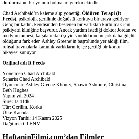
durdurmanın bir yolunu bulmaları gerekmektedir.
Chad Archibald’ın kaleme alıp yönettiği
Öldüren Terapi (It
Feeds)
, psikolojik gerilimle doğaüstü korkuyu bir araya getiriyor.
Genç bir kadın, kendisinden beslenen bir varlıktan kurtulmak için
psikiyatri kliniğine başvurur. Ancak yardım istediği doktor Jordan ve
medyum annesi, karşılarındaki şeyin sandıklarından çok daha güçlü
olduğunu fark eder. Ashley Greene’in başrolünde yer aldığı film,
ruhsal travmalarla karanlık varlıkların iç içe geçtiği bir korku
hikayesi sunuyor.
Orijinal adı It Feeds
Yönetmen Chad Archibald
Senarist Chad Archibald
Oyuncular: Ashley Greene Khoury, Shawn Ashmore, Christina
Beth Hughes
Yapım yılı 2024
Süre: 1s 41dk
Tür: Gerilim, Korku
Ülke Kanada
Vizyon Tarihi: 14 Kasım 2025
Dağıtımcı CJ ENM
HaftaninFilmi.com’dan Filmler