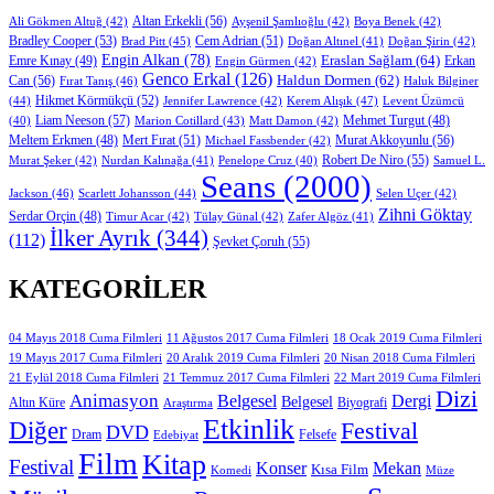
Altan Erkekli
(56)
Ali Gökmen Altuğ
(42)
Ayşenil Şamlıoğlu
(42)
Boya Benek
(42)
Bradley Cooper
(53)
Cem Adrian
(51)
Brad Pitt
(45)
Doğan Altınel
(41)
Doğan Şirin
(42)
Engin Alkan
(78)
Eraslan Sağlam
(64)
Erkan
Emre Kınay
(49)
Engin Gürmen
(42)
Genco Erkal
(126)
Can
(56)
Haldun Dormen
(62)
Fırat Tanış
(46)
Haluk Bilginer
Hikmet Körmükçü
(52)
(44)
Jennifer Lawrence
(42)
Kerem Alışık
(47)
Levent Üzümcü
Liam Neeson
(57)
Marion Cotillard
(43)
Matt Damon
(42)
Mehmet Turgut
(48)
(40)
Mert Fırat
(51)
Murat Akkoyunlu
(56)
Meltem Erkmen
(48)
Michael Fassbender
(42)
Robert De Niro
(55)
Murat Şeker
(42)
Nurdan Kalınağa
(41)
Samuel L.
Penelope Cruz
(40)
Seans
(2000)
Jackson
(46)
Scarlett Johansson
(44)
Selen Uçer
(42)
Zihni Göktay
Serdar Orçin
(48)
Timur Acar
(42)
Tülay Günal
(42)
Zafer Algöz
(41)
İlker Ayrık
(344)
(112)
Şevket Çoruh
(55)
KATEGORILER
11 Ağustos 2017 Cuma Filmleri
04 Mayıs 2018 Cuma Filmleri
18 Ocak 2019 Cuma Filmleri
19 Mayıs 2017 Cuma Filmleri
20 Aralık 2019 Cuma Filmleri
20 Nisan 2018 Cuma Filmleri
21 Eylül 2018 Cuma Filmleri
21 Temmuz 2017 Cuma Filmleri
22 Mart 2019 Cuma Filmleri
Dizi
Animasyon
Belgesel
Dergi
Belgesel
Altın Küre
Biyografi
Araştırma
Etkinlik
Diğer
Festival
DVD
Dram
Edebiyat
Felsefe
Film
Kitap
Festival
Konser
Mekan
Kısa Film
Komedi
Müze