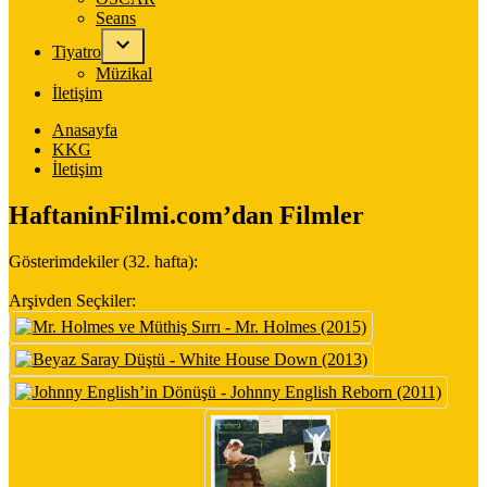
Seans
Tiyatro
Müzikal
İletişim
Anasayfa
KKG
İletişim
HaftaninFilmi.com’dan Filmler
Gösterimdekiler (32. hafta):
Arşivden Seçkiler: