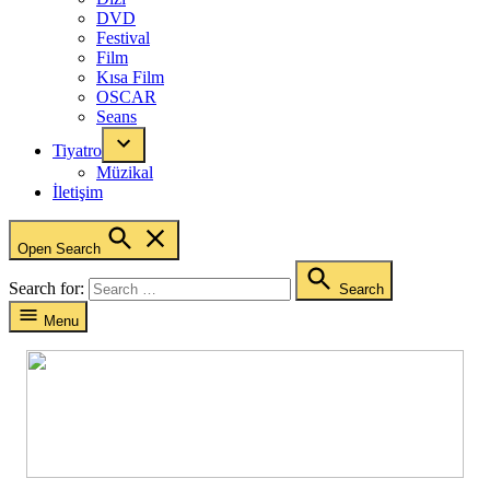
DVD
Festival
Film
Kısa Film
OSCAR
Seans
Tiyatro
Müzikal
İletişim
Open Search
Search for:
Search
Menu