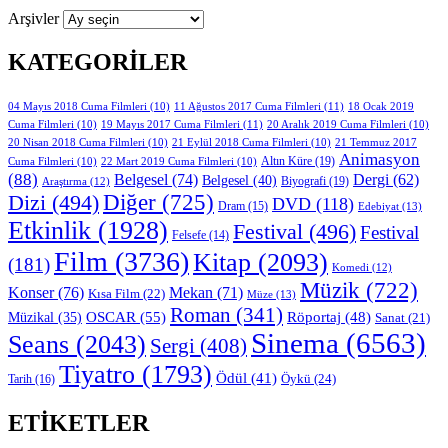
Arşivler
KATEGORILER
11 Ağustos 2017 Cuma Filmleri
(11)
04 Mayıs 2018 Cuma Filmleri
(10)
18 Ocak 2019
19 Mayıs 2017 Cuma Filmleri
(11)
Cuma Filmleri
(10)
20 Aralık 2019 Cuma Filmleri
(10)
20 Nisan 2018 Cuma Filmleri
(10)
21 Eylül 2018 Cuma Filmleri
(10)
21 Temmuz 2017
Animasyon
Altın Küre
(19)
Cuma Filmleri
(10)
22 Mart 2019 Cuma Filmleri
(10)
(88)
Belgesel
(74)
Dergi
(62)
Belgesel
(40)
Biyografi
(19)
Araştırma
(12)
Diğer
(725)
Dizi
(494)
DVD
(118)
Dram
(15)
Edebiyat
(13)
Etkinlik
(1928)
Festival
(496)
Festival
Felsefe
(14)
Film
(3736)
Kitap
(2093)
(181)
Komedi
(12)
Müzik
(722)
Konser
(76)
Mekan
(71)
Kısa Film
(22)
Müze
(13)
Roman
(341)
OSCAR
(55)
Müzikal
(35)
Röportaj
(48)
Sanat
(21)
Sinema
(6563)
Seans
(2043)
Sergi
(408)
Tiyatro
(1793)
Ödül
(41)
Öykü
(24)
Tarih
(16)
ETIKETLER