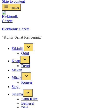
Skip to content
Filmler
Elektronik Gazete
"Kültür-Sanat Rehberiniz"
Etkinlik
Ödül
Kitap
Dergi
Mekan
Müzik
Konser
Sergi
Sinema
Altın Küre
Belgesel
Dizi