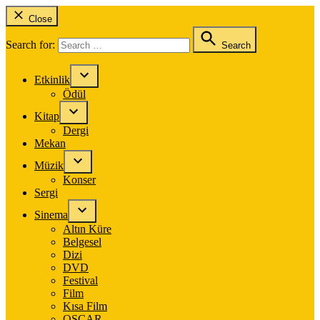
Close
Search for:
Search
Etkinlik
Ödül
Kitap
Dergi
Mekan
Müzik
Konser
Sergi
Sinema
Altın Küre
Belgesel
Dizi
DVD
Festival
Film
Kısa Film
OSCAR