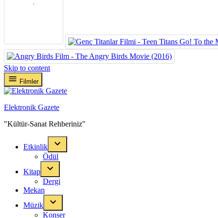
Skip to content
Filmler
Elektronik Gazete
"Kültür-Sanat Rehberiniz"
Etkinlik
Ödül
Kitap
Dergi
Mekan
Müzik
Konser