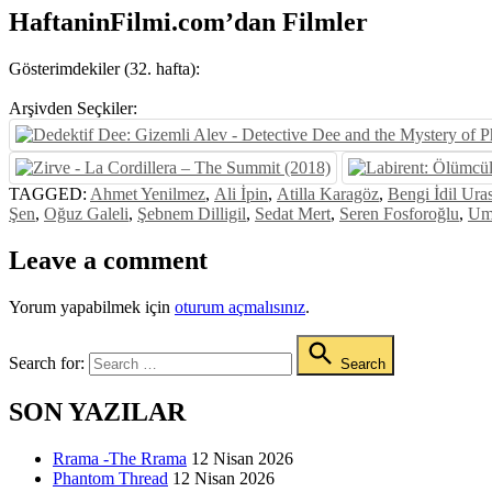
HaftaninFilmi.com’dan Filmler
Gösterimdekiler (32. hafta):
Arşivden Seçkiler:
TAGGED:
Ahmet Yenilmez
,
Ali İpin
,
Atilla Karagöz
,
Bengi İdil Ura
Şen
,
Oğuz Galeli
,
Şebnem Dilligil
,
Sedat Mert
,
Seren Fosforoğlu
,
Um
Leave a comment
Yorum yapabilmek için
oturum açmalısınız
.
Search for:
Search
SON YAZILAR
Rrama -The Rrama
12 Nisan 2026
Phantom Thread
12 Nisan 2026