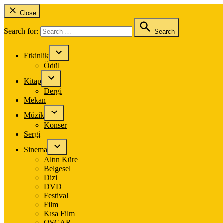
Close
Search for:
Search
Etkinlik
Ödül
Kitap
Dergi
Mekan
Müzik
Konser
Sergi
Sinema
Altın Küre
Belgesel
Dizi
DVD
Festival
Film
Kısa Film
OSCAR