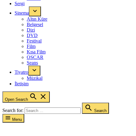
Sergi
Sinema
Altın Küre
Belgesel
Dizi
DVD
Festival
Film
Kısa Film
OSCAR
Seans
Tiyatro
Müzikal
İletişim
Open Search
Search for:
Search
Menu