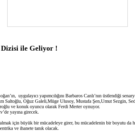
izisi ile Geliyor !
oğan’ın, uygulayıcı yapımcılığını Barbaros Canlı’nın üstlendiği sena
vrim Saltoğlu, Oğuz Galeli,Müge Ulusoy, Mustafa Şen,Umut Sezgin, Sed
oroğlu ve konuk oyuncu olarak Ferdi Merter oynuyor.
v’de yayına girecek.
 almak için büyük bir mücadeleye girer, bu mücadelenin bir boyutu da hol
 entrika ve ihanete tanık olacak.