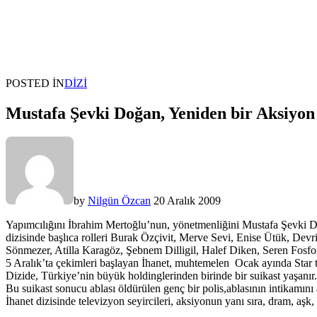
POSTED IN
DIZI
Mustafa Şevki Doğan, Yeniden bir Aksiyon D
by
Nilgün Özcan
20 Aralık 2009
Yapımcılığını İbrahim Mertoğlu’nun, yönetmenliğini Mustafa Şevki D
dizisinde başlıca rolleri Burak Özçivit, Merve Sevi, Enise Ütük, De
Sönmezer, Atilla Karagöz, Şebnem Dilligil, Halef Diken, Seren Fosf
5 Aralık’ta çekimleri başlayan İhanet, muhtemelen Ocak ayında Star t
Dizide, Türkiye’nin büyük holdinglerinden birinde bir suikast yaşanır.
Bu suikast sonucu ablası öldürülen genç bir polis,ablasının intikamını
İhanet dizisinde televizyon seyircileri, aksiyonun yanı sıra, dram, aşk,