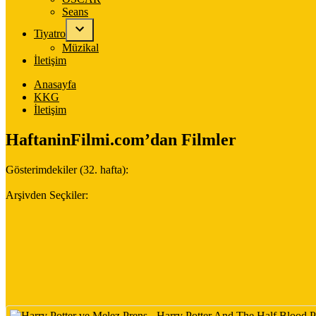
Seans
Tiyatro
Müzikal
İletişim
Anasayfa
KKG
İletişim
HaftaninFilmi.com’dan Filmler
Gösterimdekiler (32. hafta):
Arşivden Seçkiler: