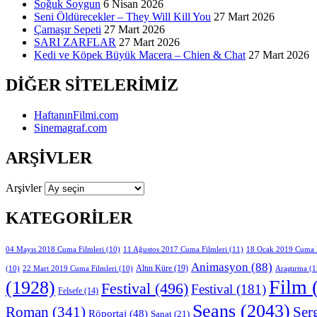
Soğuk Soygun
6 Nisan 2026
Seni Öldürecekler – They Will Kill You
27 Mart 2026
Çamaşır Sepeti
27 Mart 2026
SARI ZARFLAR
27 Mart 2026
Kedi ve Köpek Büyük Macera – Chien & Chat
27 Mart 2026
DIĞER SITELERIMIZ
HaftanınFilmi.com
Sinemagraf.com
ARŞIVLER
Arşivler
KATEGORILER
11 Ağustos 2017 Cuma Filmleri
(11)
04 Mayıs 2018 Cuma Filmleri
(10)
18 Ocak 2019 Cuma F
Animasyon
(88)
Altın Küre
(19)
Araştırma
(1
(10)
22 Mart 2019 Cuma Filmleri
(10)
Film
(
(1928)
Festival
(496)
Festival
(181)
Felsefe
(14)
Seans
(2043)
Ser
Roman
(341)
Röportaj
(48)
Sanat
(21)