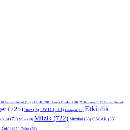
018 Cuma Filmleri
(10)
21 Eylül 2018 Cuma Filmleri
(10)
21 Temmuz 2017 Cuma Filmleri
Etkinlik
ğer
(725)
DVD
(118)
Dram
(15)
Edebiyat
(13)
Müzik
(722)
ekan
(71)
OSCAR
(55)
Müzikal
(35)
Müze
(13)
)
Ödül
(41)
Öykü
(24)