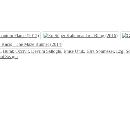
s
,
Burak Özçivit
,
Devrim Saltoğlu
,
Enise Ütük
,
Esra Sönmezer
,
Ezgi S
ut Sezgin