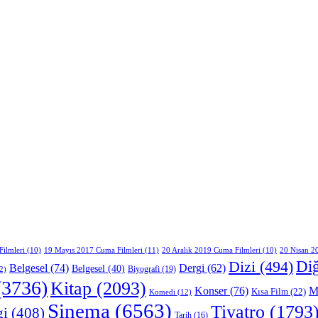
19 Mayıs 2017 Cuma Filmleri
(11)
ilmleri
(10)
20 Aralık 2019 Cuma Filmleri
(10)
20 Nisan 2
Di
Dizi
(494)
Belgesel
(74)
Dergi
(62)
Belgesel
(40)
Biyografi
(19)
2)
3736)
Kitap
(2093)
Konser
(76)
M
Kısa Film
(22)
Komedi
(12)
Sinema
(6563)
Tiyatro
(1793
gi
(408)
Tarih
(16)