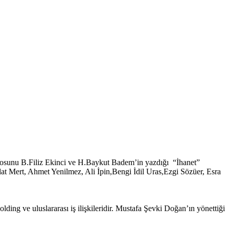
ryosunu B.Filiz Ekinci ve H.Baykut Badem’in yazdığı “İhanet”
at Mert, Ahmet Yenilmez, Ali İpin,Bengi İdil Uras,Ezgi Sözüer, Esra
ding ve uluslararası iş ilişkileridir. Mustafa Şevki Doğan’ın yönettiği