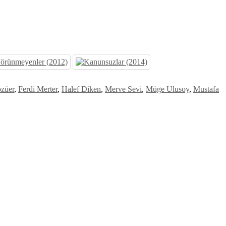
özüer
,
Ferdi Merter
,
Halef Diken
,
Merve Sevi
,
Müge Ulusoy
,
Mustafa