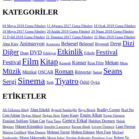
KATEGORILER
11 Ağustos 2017 Cuma Filmleri
04 Mayıs 2018 Cuma Filmleri
18 Ocak 2019 Cuma Filmleri
19 Mayıs 2017 Cuma Filmleri
20 Aralık 2019 Cuma Filmleri
20 Nisan 2018 Cuma Filmleri
21 Eylül 2018 Cuma Filmleri
21 Temmuz 2017 Cuma Filmleri
22 Mart 2019 Cuma Filmleri
Dizi
Animasyon
Belgesel
Dergi
Belgesel
Altın Küre
Biyografi
Araştırma
Etkinlik
Diğer
Festival
DVD
Dram
Edebiyat
Felsefe
Film
Kitap
Festival
Konser
Mekan
Kısa Film
Komedi
Müze
Seans
Müzik
Roman
OSCAR
Müzikal
Röportaj
Sanat
Sinema
Tiyatro
Sergi
Ödül
Öykü
Tarih
ETIKETLER
Altan Erkekli
Bradley Cooper
Ali Gökmen Altuğ
Ayşenil Şamlıoğlu
Boya Benek
Brad Pitt
Engin Alkan
Cem Adrian
Doğan Altınel
Doğan Şirin
Emre Kınay
Engin Gürmen
Genco Erkal
Eraslan Sağlam
Erkan Can
Haldun Dormen
Fırat Tanış
Haluk
Hikmet Körmükçü
Liam Neeson
Bilginer
Jennifer Lawrence
Kerem Alışık
Levent Üzümcü
Mert Fırat
Marion Cotillard
Matt Damon
Mehmet Turgut
Meltem Erkmen
Michael
Murat Akkoyunlu
Robert De
Fassbender
Murat Şeker
Nurdan Kalınağa
Penelope Cruz