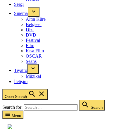
Sergi
Sinema
Altın Küre
Belgesel
Dizi
DVD
Festival
Film
Kısa Film
OSCAR
Seans
Tiyatro
Müzikal
İletişim
Open Search
Search for:
Search
Menu