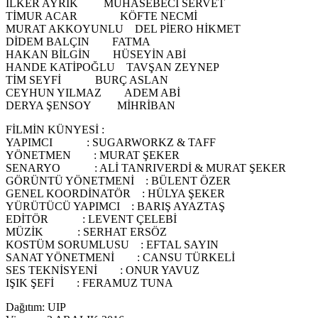
İLKER AYRIK MUHASEBECİ SERVET
TİMUR ACAR KÖFTE NECMİ
MURAT AKKOYUNLU DEL PİERO HİKMET
DİDEM BALÇIN FATMA
HAKAN BİLGİN HÜSEYİN ABİ
HANDE KATİPOĞLU TAVŞAN ZEYNEP
TİM SEYFİ BURÇ ASLAN
CEYHUN YILMAZ ADEM ABİ
DERYA ŞENSOY MİHRİBAN
FİLMİN KÜNYESİ :
YAPIMCI : SUGARWORKZ & TAFF
YÖNETMEN : MURAT ŞEKER
SENARYO : ALİ TANRIVERDİ & MURAT ŞEKER
GÖRÜNTÜ YÖNETMENİ : BÜLENT ÖZER
GENEL KOORDİNATÖR : HÜLYA ŞEKER
YÜRÜTÜCÜ YAPIMCI : BARIŞ AYAZTAŞ
EDİTÖR : LEVENT ÇELEBİ
MÜZİK : SERHAT ERSÖZ
KOSTÜM SORUMLUSU : EFTAL SAYIN
SANAT YÖNETMENİ : CANSU TÜRKELİ
SES TEKNİSYENİ : ONUR YAVUZ
IŞIK ŞEFİ : FERAMUZ TUNA
Dağıtım: UIP