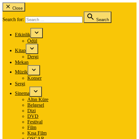
Close
Search for:
Search
Etkinlik
Ödül
Kitap
Dergi
Mekan
Müzik
Konser
Sergi
Sinema
Altın Küre
Belgesel
Dizi
DVD
Festival
Film
Kısa Film
OSCAR