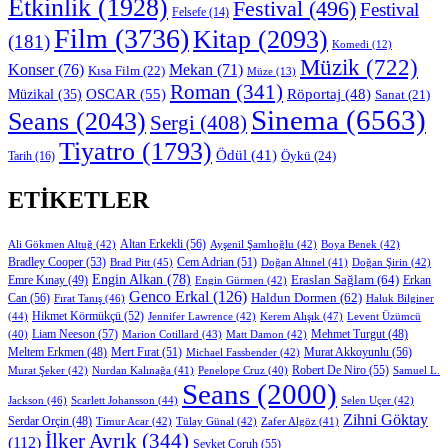
Etkinlik
(1928)
Festival
(496)
Festival
Felsefe
(14)
Film
(3736)
Kitap
(2093)
(181)
Komedi
(12)
Müzik
(722)
Konser
(76)
Mekan
(71)
Kısa Film
(22)
Müze
(13)
Roman
(341)
OSCAR
(55)
Müzikal
(35)
Röportaj
(48)
Sanat
(21)
Sinema
(6563)
Seans
(2043)
Sergi
(408)
Tiyatro
(1793)
Ödül
(41)
Öykü
(24)
Tarih
(16)
ETIKETLER
Altan Erkekli
(56)
Ali Gökmen Altuğ
(42)
Ayşenil Şamlıoğlu
(42)
Boya Benek
(42)
Bradley Cooper
(53)
Cem Adrian
(51)
Brad Pitt
(45)
Doğan Altınel
(41)
Doğan Şirin
(42)
Engin Alkan
(78)
Eraslan Sağlam
(64)
Erkan
Emre Kınay
(49)
Engin Gürmen
(42)
Genco Erkal
(126)
Can
(56)
Haldun Dormen
(62)
Fırat Tanış
(46)
Haluk Bilginer
Hikmet Körmükçü
(52)
(44)
Jennifer Lawrence
(42)
Kerem Alışık
(47)
Levent Üzümcü
Liam Neeson
(57)
Marion Cotillard
(43)
Matt Damon
(42)
Mehmet Turgut
(48)
(40)
Mert Fırat
(51)
Murat Akkoyunlu
(56)
Meltem Erkmen
(48)
Michael Fassbender
(42)
Robert De Niro
(55)
Murat Şeker
(42)
Nurdan Kalınağa
(41)
Samuel L.
Penelope Cruz
(40)
Seans
(2000)
Jackson
(46)
Scarlett Johansson
(44)
Selen Uçer
(42)
Zihni Göktay
Serdar Orçin
(48)
Timur Acar
(42)
Tülay Günal
(42)
Zafer Algöz
(41)
İlker Ayrık
(344)
(112)
Şevket Çoruh
(55)