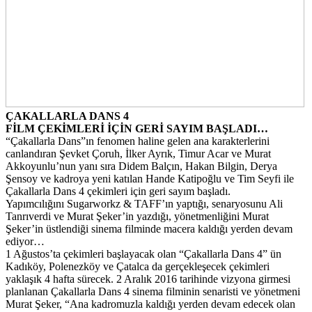
ÇAKALLARLA DANS 4
FİLM ÇEKİMLERİ İÇİN GERİ SAYIM BAŞLADI…
“Çakallarla Dans”ın fenomen haline gelen ana karakterlerini
canlandıran Şevket Çoruh, İlker Ayrık, Timur Acar ve Murat
Akkoyunlu’nun yanı sıra Didem Balçın, Hakan Bilgin, Derya
Şensoy ve kadroya yeni katılan Hande Katipoğlu ve Tim Seyfi ile
Çakallarla Dans 4 çekimleri için geri sayım başladı.
Yapımcılığını Sugarworkz & TAFF’ın yaptığı, senaryosunu Ali
Tanrıverdi ve Murat Şeker’in yazdığı, yönetmenliğini Murat
Şeker’in üstlendiği sinema filminde macera kaldığı yerden devam
ediyor…
1 Ağustos’ta çekimleri başlayacak olan “Çakallarla Dans 4” ün
Kadıköy, Polenezköy ve Çatalca da gerçekleşecek çekimleri
yaklaşık 4 hafta sürecek. 2 Aralık 2016 tarihinde vizyona girmesi
planlanan Çakallarla Dans 4 sinema filminin senaristi ve yönetmeni
Murat Şeker, “Ana kadromuzla kaldığı yerden devam edecek olan