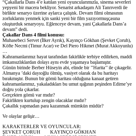
“Çakallarla Dans 4’e katılan yeni oyuncularımızla, sinema severleri
yepyeni bir macera bekliyor. Senarist arkadaşım Ali Tanrıverdi ile
birlikte senaryo üzerine aylarca çalıştık. Devam filmi olmasının
zorluklarını yenmek için sanki yeni bir film yazıyormuşçasına
oluşturduk senaryoyu. Eğlenceye devam, yani Çakallarla Dans’a
devam” dedi.
Çakallar Dans 4 filmi konusu:
Muhasebeci Servet (İlker Ayrık), Kayınço Gökhan (Şevket Çoruh),
Köfte Necmi (Timur Acar) ve Del Piero Hikmet (Murat Akkoyunlu)
…
Kahramanlarımız hayat tarafından fakirlikle terbiye edilirken, maddi
imkansızlıklardan dolayı aynı evde yaşamaya başlamıştır.
Günün birinde Berber Hüseyin abi, elinde bir ’’Harita’’ ile çıkagelir.
Almanya ’daki dayıoğlu ölmüş, vasiyet olarak da bu haritayı
bırakmıştır. Bunun bir gömü haritası olduğuna kanaat getiren
kahramanlarımız, yakaladıkları bu umut ışığının peşinden Edirne’ye
doğru yola çıkarlar.
Gerçekten gömü var mıdır?
Fakirlikten kurtulup zengin olacaklar mıdır?
Çakallık yapmadan para kazanmak mümkün müdür?
Ve olaylar gelişir…
KARAKTERLER VE OYUNCULAR:
ŞEVKET ÇORUH KAYINÇO GÖKHAN