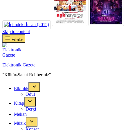
Skip to content
Filmler
Elektronik Gazete
"Kültür-Sanat Rehberiniz"
Etkinlik
Ödül
Kitap
Dergi
Mekan
Müzik
Konser