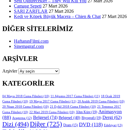
Seni Öldürecekler – They Will Kill You
27 Mart 2026
Çamaşır Sepeti
27 Mart 2026
SARI ZARFLAR
27 Mart 2026
Kedi ve Köpek Büyük Macera – Chien & Chat
27 Mart 2026
DIĞER SITELERIMIZ
HaftanınFilmi.com
Sinemagraf.com
ARŞIVLER
Arşivler
KATEGORILER
11 Ağustos 2017 Cuma Filmleri
(11)
04 Mayıs 2018 Cuma Filmleri
(10)
18 Ocak 2019
19 Mayıs 2017 Cuma Filmleri
(11)
Cuma Filmleri
(10)
20 Aralık 2019 Cuma Filmleri
(10)
20 Nisan 2018 Cuma Filmleri
(10)
21 Eylül 2018 Cuma Filmleri
(10)
21 Temmuz 2017
Animasyon
Altın Küre
(19)
Cuma Filmleri
(10)
22 Mart 2019 Cuma Filmleri
(10)
(88)
Belgesel
(74)
Dergi
(62)
Belgesel
(40)
Biyografi
(19)
Araştırma
(12)
Diğer
(725)
Dizi
(494)
DVD
(118)
Dram
(15)
Edebiyat
(13)