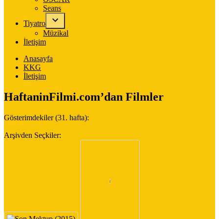
Seans
Tiyatro
Müzikal
İletişim
Anasayfa
KKG
İletişim
HaftaninFilmi.com’dan Filmler
Gösterimdekiler (31. hafta):
Arşivden Seçkiler: