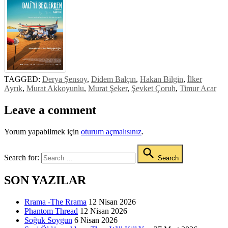
TAGGED:
Derya Şensoy
,
Didem Balçın
,
Hakan Bilgin
,
İlker
Ayrık
,
Murat Akkoyunlu
,
Murat Şeker
,
Şevket Çoruh
,
Timur Acar
Leave a comment
Yorum yapabilmek için
oturum açmalısınız
.
Search for:
Search
SON YAZILAR
Rrama -The Rrama
12 Nisan 2026
Phantom Thread
12 Nisan 2026
Soğuk Soygun
6 Nisan 2026