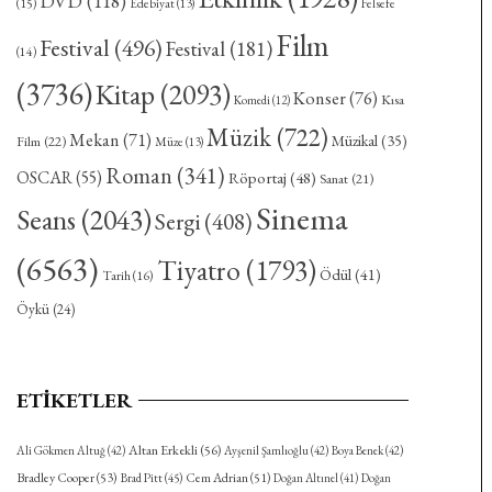
DVD
(118)
(15)
Felsefe
Edebiyat
(13)
Film
Festival
(496)
Festival
(181)
(14)
(3736)
Kitap
(2093)
Konser
(76)
Kısa
Komedi
(12)
Müzik
(722)
Mekan
(71)
Müzikal
(35)
Film
(22)
Müze
(13)
Roman
(341)
OSCAR
(55)
Röportaj
(48)
Sanat
(21)
Sinema
Seans
(2043)
Sergi
(408)
(6563)
Tiyatro
(1793)
Ödül
(41)
Tarih
(16)
Öykü
(24)
ETIKETLER
Altan Erkekli
(56)
Ali Gökmen Altuğ
(42)
Ayşenil Şamlıoğlu
(42)
Boya Benek
(42)
Bradley Cooper
(53)
Cem Adrian
(51)
Brad Pitt
(45)
Doğan Altınel
(41)
Doğan