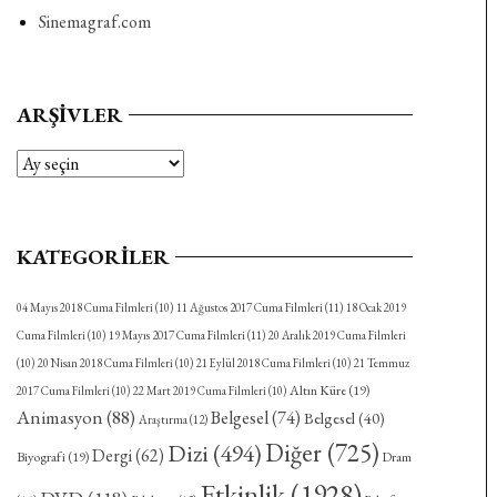
Sinemagraf.com
ARŞIVLER
Arşivler
KATEGORILER
04 Mayıs 2018 Cuma Filmleri
(10)
11 Ağustos 2017 Cuma Filmleri
(11)
18 Ocak 2019
Cuma Filmleri
(10)
19 Mayıs 2017 Cuma Filmleri
(11)
20 Aralık 2019 Cuma Filmleri
(10)
20 Nisan 2018 Cuma Filmleri
(10)
21 Eylül 2018 Cuma Filmleri
(10)
21 Temmuz
Altın Küre
(19)
2017 Cuma Filmleri
(10)
22 Mart 2019 Cuma Filmleri
(10)
Animasyon
(88)
Belgesel
(74)
Belgesel
(40)
Araştırma
(12)
Diğer
(725)
Dizi
(494)
Dergi
(62)
Biyografi
(19)
Dram
Etkinlik
(1928)