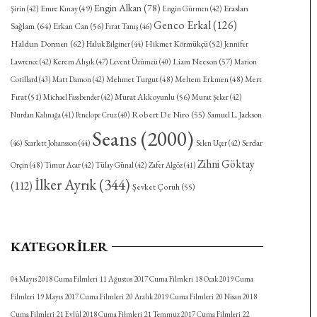
Engin Alkan
(78)
Eraslan
Emre Kınay
(49)
Şirin
(42)
Engin Gürmen
(42)
Genco Erkal
(126)
Sağlam
(64)
Erkan Can
(56)
Fırat Tanış
(46)
Haldun Dormen
(62)
Hikmet Körmükçü
(52)
Haluk Bilginer
(44)
Jennifer
Kerem Alışık
(47)
Liam Neeson
(57)
Lawrence
(42)
Levent Üzümcü
(40)
Marion
Mehmet Turgut
(48)
Meltem Erkmen
(48)
Mert
Cotillard
(43)
Matt Damon
(42)
Fırat
(51)
Murat Akkoyunlu
(56)
Michael Fassbender
(42)
Murat Şeker
(42)
Robert De Niro
(55)
Nurdan Kalınağa
(41)
Penelope Cruz
(40)
Samuel L. Jackson
Seans
(2000)
Serdar
(46)
Scarlett Johansson
(44)
Selen Uçer
(42)
Zihni Göktay
Orçin
(48)
Timur Acar
(42)
Tülay Günal
(42)
Zafer Algöz
(41)
İlker Ayrık
(344)
(112)
Şevket Çoruh
(55)
KATEGORILER
04 Mayıs 2018 Cuma Filmleri
11 Ağustos 2017 Cuma Filmleri
18 Ocak 2019 Cuma
Filmleri
19 Mayıs 2017 Cuma Filmleri
20 Aralık 2019 Cuma Filmleri
20 Nisan 2018
Cuma Filmleri
21 Eylül 2018 Cuma Filmleri
21 Temmuz 2017 Cuma Filmleri
22