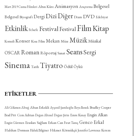
Animasyon
Belgesel
Altın Küre
Mart 2019 Cuma Filmleri
Araştırma
Diğer
Dizi
DVD
Dergi
Belgesel
Biyografi
Dram
Edebiyat
Film
Etkinlik
Kitap
Festival
Festival
Felsefe
Müzik
Konser
Mekan
Müzikal
Kısa Film
Komedi
Müze
Seans
Roman
Sergi
OSCAR
Röportaj
Sanat
Sinema
Tiyatro
Ödül
Öykü
Tarih
ETIKETLER
Altan Erkekli
Bradley Cooper
Ali Gökmen Altuğ
Ayşenil Şamlıoğlu
Boya Benek
Engin Alkan
Cem Adrian
Emre Kınay
Brad Pitt
Doğan Altınel
Doğan Şirin
Genco Erkal
Eraslan Sağlam
Erkan Can
Engin Gürmen
Fırat Tanış
Haldun Dormen
Hikmet Körmükçü
Kerem
Haluk Bilginer
Jennifer Lawrence