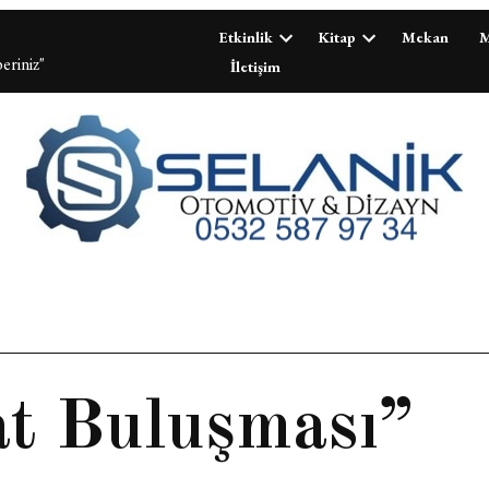
Etkinlik
Kitap
Mekan
M
eriniz"
İletişim
at Buluşması”