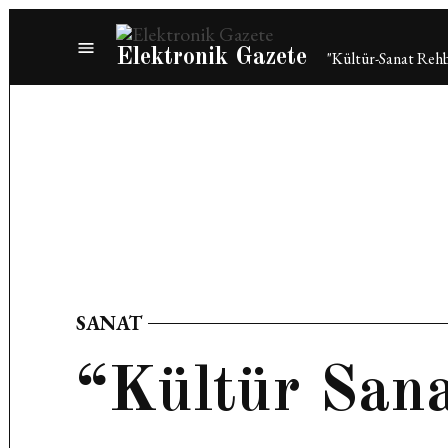
Skip
to
Elektronik Gazete
"Kültür-Sanat Rehb
content
SANAT
POSTED
IN
“Kültür San