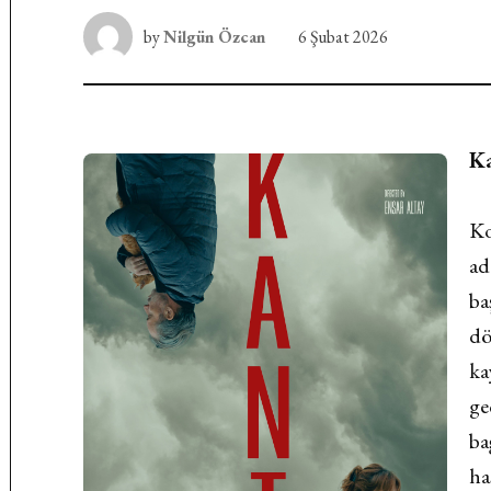
by
Nilgün Özcan
6 Şubat 2026
K
Ko
ad
ba
dö
ka
ge
ba
ha