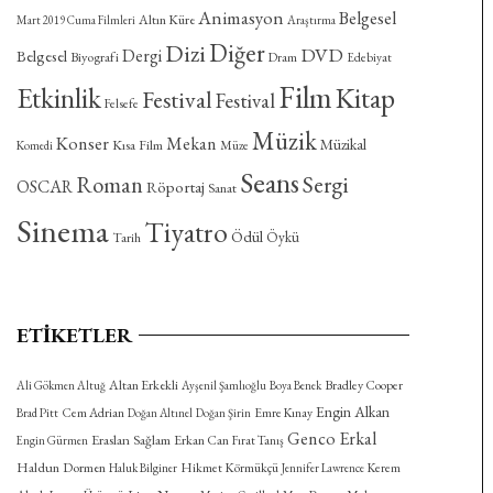
Animasyon
Belgesel
Altın Küre
Mart 2019 Cuma Filmleri
Araştırma
Diğer
Dizi
DVD
Dergi
Belgesel
Biyografi
Dram
Edebiyat
Film
Etkinlik
Kitap
Festival
Festival
Felsefe
Müzik
Konser
Mekan
Müzikal
Kısa Film
Komedi
Müze
Seans
Roman
Sergi
OSCAR
Röportaj
Sanat
Sinema
Tiyatro
Ödül
Öykü
Tarih
ETIKETLER
Altan Erkekli
Bradley Cooper
Ali Gökmen Altuğ
Ayşenil Şamlıoğlu
Boya Benek
Engin Alkan
Cem Adrian
Emre Kınay
Brad Pitt
Doğan Altınel
Doğan Şirin
Genco Erkal
Eraslan Sağlam
Erkan Can
Engin Gürmen
Fırat Tanış
Haldun Dormen
Hikmet Körmükçü
Kerem
Haluk Bilginer
Jennifer Lawrence