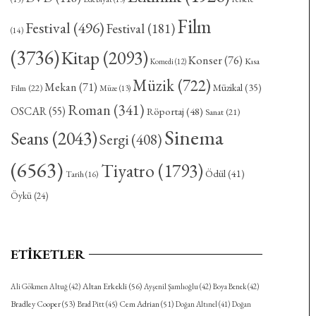
Film
Festival
(496)
Festival
(181)
(14)
(3736)
Kitap
(2093)
Konser
(76)
Kısa
Komedi
(12)
Müzik
(722)
Mekan
(71)
Müzikal
(35)
Film
(22)
Müze
(13)
Roman
(341)
OSCAR
(55)
Röportaj
(48)
Sanat
(21)
Sinema
Seans
(2043)
Sergi
(408)
(6563)
Tiyatro
(1793)
Ödül
(41)
Tarih
(16)
Öykü
(24)
ETIKETLER
Altan Erkekli
(56)
Ali Gökmen Altuğ
(42)
Ayşenil Şamlıoğlu
(42)
Boya Benek
(42)
Bradley Cooper
(53)
Cem Adrian
(51)
Brad Pitt
(45)
Doğan Altınel
(41)
Doğan