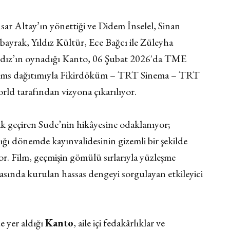
sar Altay’ın yönettiği ve Didem İnselel, Sinan
bayrak, Yıldız Kültür, Ece Bağcı ile Züleyha
ldız’ın oynadığı Kanto, 06 Şubat 2026′da TME
lms dağıtımıyla Fikirdöküm – TRT Sinema – TRT
rld tarafından vizyona çıkarılıyor.
rak geçiren Sude’nin hikâyesine odaklanıyor;
dığı dönemde kayınvalidesinin gizemli bir şekilde
or. Film, geçmişin gömülü sırlarıyla yüzleşme
 arasında kurulan hassas dengeyi sorgulayan etkileyici
e yer aldığı
Kanto
, aile içi fedakârlıklar ve