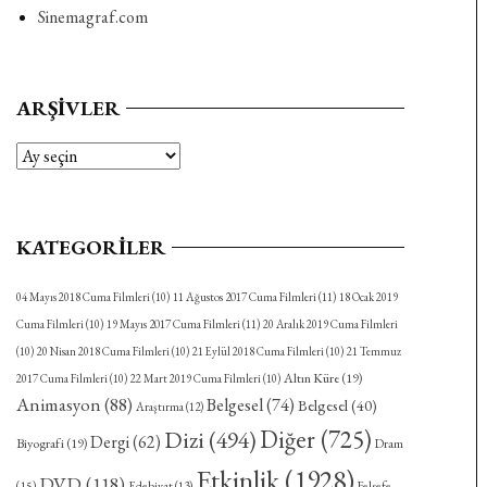
Sinemagraf.com
ARŞIVLER
Arşivler
KATEGORILER
04 Mayıs 2018 Cuma Filmleri
(10)
11 Ağustos 2017 Cuma Filmleri
(11)
18 Ocak 2019
Cuma Filmleri
(10)
19 Mayıs 2017 Cuma Filmleri
(11)
20 Aralık 2019 Cuma Filmleri
(10)
20 Nisan 2018 Cuma Filmleri
(10)
21 Eylül 2018 Cuma Filmleri
(10)
21 Temmuz
Altın Küre
(19)
2017 Cuma Filmleri
(10)
22 Mart 2019 Cuma Filmleri
(10)
Animasyon
(88)
Belgesel
(74)
Belgesel
(40)
Araştırma
(12)
Diğer
(725)
Dizi
(494)
Dergi
(62)
Biyografi
(19)
Dram
Etkinlik
(1928)
DVD
(118)
(15)
Felsefe
Edebiyat
(13)