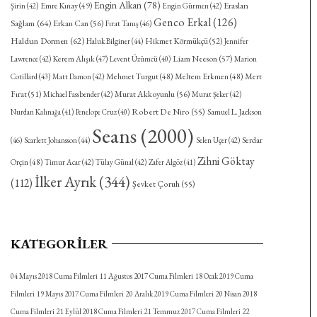
Engin Alkan
(78)
Eraslan
Emre Kınay
(49)
Şirin
(42)
Engin Gürmen
(42)
Genco Erkal
(126)
Sağlam
(64)
Erkan Can
(56)
Fırat Tanış
(46)
Haldun Dormen
(62)
Hikmet Körmükçü
(52)
Haluk Bilginer
(44)
Jennifer
Kerem Alışık
(47)
Liam Neeson
(57)
Lawrence
(42)
Levent Üzümcü
(40)
Marion
Mehmet Turgut
(48)
Meltem Erkmen
(48)
Mert
Cotillard
(43)
Matt Damon
(42)
Fırat
(51)
Murat Akkoyunlu
(56)
Michael Fassbender
(42)
Murat Şeker
(42)
Robert De Niro
(55)
Nurdan Kalınağa
(41)
Penelope Cruz
(40)
Samuel L. Jackson
Seans
(2000)
Serdar
(46)
Scarlett Johansson
(44)
Selen Uçer
(42)
Zihni Göktay
Orçin
(48)
Timur Acar
(42)
Tülay Günal
(42)
Zafer Algöz
(41)
İlker Ayrık
(344)
(112)
Şevket Çoruh
(55)
KATEGORILER
04 Mayıs 2018 Cuma Filmleri
11 Ağustos 2017 Cuma Filmleri
18 Ocak 2019 Cuma
Filmleri
19 Mayıs 2017 Cuma Filmleri
20 Aralık 2019 Cuma Filmleri
20 Nisan 2018
Cuma Filmleri
21 Eylül 2018 Cuma Filmleri
21 Temmuz 2017 Cuma Filmleri
22