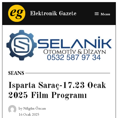
Skip
to
Elektronik Gazete
Menu
content
SEANS
POSTED
IN
Isparta Saraç-17.23 Ocak
2025 Film Programı
by
Nilgün Özcan
16 Ocak 2025