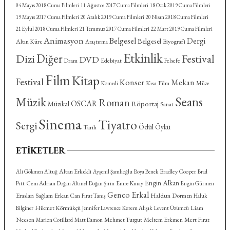
04 Mayıs 2018 Cuma Filmleri
11 Ağustos 2017 Cuma Filmleri
18 Ocak 2019 Cuma Filmleri
19 Mayıs 2017 Cuma Filmleri
20 Aralık 2019 Cuma Filmleri
20 Nisan 2018 Cuma Filmleri
21 Eylül 2018 Cuma Filmleri
21 Temmuz 2017 Cuma Filmleri
22 Mart 2019 Cuma Filmleri
Animasyon
Belgesel
Dergi
Belgesel
Altın Küre
Biyografi
Araştırma
Etkinlik
Diğer
Dizi
Festival
DVD
Dram
Felsefe
Edebiyat
Film
Kitap
Festival
Konser
Mekan
Kısa Film
Komedi
Müze
Seans
Müzik
Roman
OSCAR
Röportaj
Müzikal
Sanat
Sinema
Tiyatro
Sergi
Ödül
Öykü
Tarih
ETIKETLER
Altan Erkekli
Bradley Cooper
Ali Gökmen Altuğ
Ayşenil Şamlıoğlu
Boya Benek
Brad
Engin Alkan
Cem Adrian
Emre Kınay
Pitt
Doğan Altınel
Doğan Şirin
Engin Gürmen
Genco Erkal
Eraslan Sağlam
Haldun Dormen
Erkan Can
Fırat Tanış
Haluk
Hikmet Körmükçü
Kerem Alışık
Liam
Bilginer
Jennifer Lawrence
Levent Üzümcü
Neeson
Mehmet Turgut
Meltem Erkmen
Mert Fırat
Marion Cotillard
Matt Damon