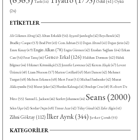
Ödül
(41)
Öykü
Tarih
(16)
(24)
ETIKETLER
Altan Erkekli
(56)
Ali Gökmen Altuğ
(42)
Ayşenil Şamlıoğlu
(42)
Boya Benek
(42)
Bradley Cooper
(53)
Cem Adrian
(51)
Brad Pitt
(45)
Doğan Altınel
(41)
Doğan Şirin
(42)
Engin Alkan
(78)
Eraslan Sağlam
(64)
Emre Kınay
(49)
Erkan
Engin Gürmen
(42)
Genco Erkal
(126)
Haldun Dormen
(62)
Can
(56)
Fırat Tanış
(46)
Haluk
Hikmet Körmükçü
(52)
Kerem Alışık
(47)
Bilginer
(44)
Jennifer Lawrence
(42)
Levent
Liam Neeson
(57)
Mehmet
Üzümcü
(40)
Marion Cotillard
(43)
Matt Damon
(42)
Turgut
(48)
Meltem Erkmen
(48)
Mert Fırat
(51)
Murat
Michael Fassbender
(42)
Akkoyunlu
(56)
Robert De
Murat Şeker
(42)
Nurdan Kalınağa
(41)
Penelope Cruz
(40)
Seans
(2000)
Niro
(55)
Samuel L. Jackson
(46)
Scarlett Johansson
(44)
Serdar Orçin
(48)
Selen Uçer
(42)
Timur Acar
(42)
Tülay Günal
(42)
Zafer Algöz
(41)
İlker Ayrık
(344)
Zihni Göktay
(112)
Şevket Çoruh
(55)
KATEGORILER