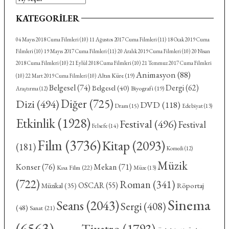
KATEGORILER
04 Mayıs 2018 Cuma Filmleri
(10)
11 Ağustos 2017 Cuma Filmleri
(11)
18 Ocak 2019 Cuma
Filmleri
(10)
19 Mayıs 2017 Cuma Filmleri
(11)
20 Aralık 2019 Cuma Filmleri
(10)
20 Nisan
2018 Cuma Filmleri
(10)
21 Eylül 2018 Cuma Filmleri
(10)
21 Temmuz 2017 Cuma Filmleri
Animasyon
(88)
Altın Küre
(19)
(10)
22 Mart 2019 Cuma Filmleri
(10)
Belgesel
(74)
Dergi
(62)
Belgesel
(40)
Biyografi
(19)
Araştırma
(12)
Diğer
(725)
Dizi
(494)
DVD
(118)
Dram
(15)
Edebiyat
(13)
Etkinlik
(1928)
Festival
(496)
Festival
Felsefe
(14)
Film
(3736)
Kitap
(2093)
(181)
Komedi
(12)
Müzik
Konser
(76)
Mekan
(71)
Kısa Film
(22)
Müze
(13)
(722)
Roman
(341)
OSCAR
(55)
Röportaj
Müzikal
(35)
Sinema
Seans
(2043)
Sergi
(408)
(48)
Sanat
(21)
(6563)
Tiyatro
(1793)