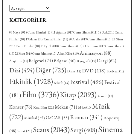
Arşivler
KATEGORILER
04 Mayıs 2018 Cuma Filmleri
(10)
11 Ağustos 2017 Cuma Filmleri
(11)
18 Ocak 2019 Cuma
Filmleri
(10)
19 Mayıs 2017 Cuma Filmleri
(11)
20 Aralık 2019 Cuma Filmleri
(10)
20 Nisan
2018 Cuma Filmleri
(10)
21 Eylül 2018 Cuma Filmleri
(10)
21 Temmuz 2017 Cuma Filmleri
Animasyon
(88)
Altın Küre
(19)
(10)
22 Mart 2019 Cuma Filmleri
(10)
Belgesel
(74)
Dergi
(62)
Belgesel
(40)
Biyografi
(19)
Araştırma
(12)
Diğer
(725)
Dizi
(494)
DVD
(118)
Dram
(15)
Edebiyat
(13)
Etkinlik
(1928)
Festival
(496)
Festival
Felsefe
(14)
Film
(3736)
Kitap
(2093)
(181)
Komedi
(12)
Müzik
Konser
(76)
Mekan
(71)
Kısa Film
(22)
Müze
(13)
(722)
Roman
(341)
OSCAR
(55)
Röportaj
Müzikal
(35)
Sinema
Seans
(2043)
Sergi
(408)
(48)
Sanat
(21)