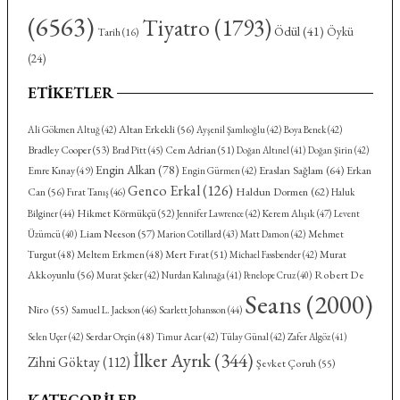
(6563)
Tiyatro
(1793)
Ödül
(41)
Öykü
Tarih
(16)
(24)
ETIKETLER
Altan Erkekli
(56)
Ali Gökmen Altuğ
(42)
Ayşenil Şamlıoğlu
(42)
Boya Benek
(42)
Bradley Cooper
(53)
Cem Adrian
(51)
Brad Pitt
(45)
Doğan Altınel
(41)
Doğan Şirin
(42)
Engin Alkan
(78)
Eraslan Sağlam
(64)
Emre Kınay
(49)
Erkan
Engin Gürmen
(42)
Genco Erkal
(126)
Haldun Dormen
(62)
Can
(56)
Fırat Tanış
(46)
Haluk
Hikmet Körmükçü
(52)
Kerem Alışık
(47)
Bilginer
(44)
Jennifer Lawrence
(42)
Levent
Liam Neeson
(57)
Mehmet
Üzümcü
(40)
Marion Cotillard
(43)
Matt Damon
(42)
Turgut
(48)
Meltem Erkmen
(48)
Mert Fırat
(51)
Murat
Michael Fassbender
(42)
Akkoyunlu
(56)
Robert De
Murat Şeker
(42)
Nurdan Kalınağa
(41)
Penelope Cruz
(40)
Seans
(2000)
Niro
(55)
Samuel L. Jackson
(46)
Scarlett Johansson
(44)
Serdar Orçin
(48)
Selen Uçer
(42)
Timur Acar
(42)
Tülay Günal
(42)
Zafer Algöz
(41)
İlker Ayrık
(344)
Zihni Göktay
(112)
Şevket Çoruh
(55)