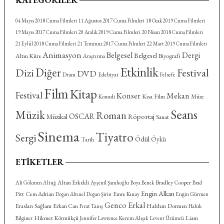
KATEGORILER
04 Mayıs 2018 Cuma Filmleri
11 Ağustos 2017 Cuma Filmleri
18 Ocak 2019 Cuma Filmleri
19 Mayıs 2017 Cuma Filmleri
20 Aralık 2019 Cuma Filmleri
20 Nisan 2018 Cuma Filmleri
21 Eylül 2018 Cuma Filmleri
21 Temmuz 2017 Cuma Filmleri
22 Mart 2019 Cuma Filmleri
Animasyon
Belgesel
Dergi
Belgesel
Altın Küre
Biyografi
Araştırma
Etkinlik
Diğer
Dizi
Festival
DVD
Dram
Felsefe
Edebiyat
Film
Kitap
Festival
Konser
Mekan
Kısa Film
Komedi
Müze
Seans
Müzik
Roman
OSCAR
Röportaj
Müzikal
Sanat
Sinema
Tiyatro
Sergi
Ödül
Öykü
Tarih
ETIKETLER
Altan Erkekli
Bradley Cooper
Ali Gökmen Altuğ
Ayşenil Şamlıoğlu
Boya Benek
Brad
Engin Alkan
Cem Adrian
Emre Kınay
Pitt
Doğan Altınel
Doğan Şirin
Engin Gürmen
Genco Erkal
Eraslan Sağlam
Haldun Dormen
Erkan Can
Fırat Tanış
Haluk
Hikmet Körmükçü
Kerem Alışık
Liam
Bilginer
Jennifer Lawrence
Levent Üzümcü