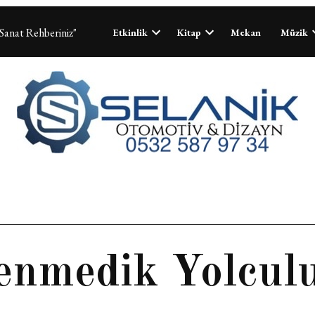
Sanat Rehberiniz"
Etkinlik
Kitap
Mekan
Müzik
enmedik Yolcul