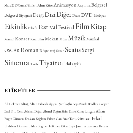
Animasyon
Belgesel
Altın Küre
Mart 2019 Cuma Filmleri
Araştırma
Diğer
Dizi
DVD
Dergi
Belgesel
Biyografi
Dram
Edebiyat
Film
Etkinlik
Kitap
Festival
Festival
Felsefe
Müzik
Konser
Mekan
Müzikal
Kısa Film
Komedi
Müze
Seans
Roman
Sergi
OSCAR
Röportaj
Sanat
Sinema
Tiyatro
Ödül
Öykü
Tarih
ETIKETLER
Altan Erkekli
Bradley Cooper
Ali Gökmen Altuğ
Ayşenil Şamlıoğlu
Boya Benek
Engin Alkan
Cem Adrian
Emre Kınay
Brad Pitt
Doğan Altınel
Doğan Şirin
Genco Erkal
Eraslan Sağlam
Erkan Can
Engin Gürmen
Fırat Tanış
Haldun Dormen
Hikmet Körmükçü
Kerem
Haluk Bilginer
Jennifer Lawrence