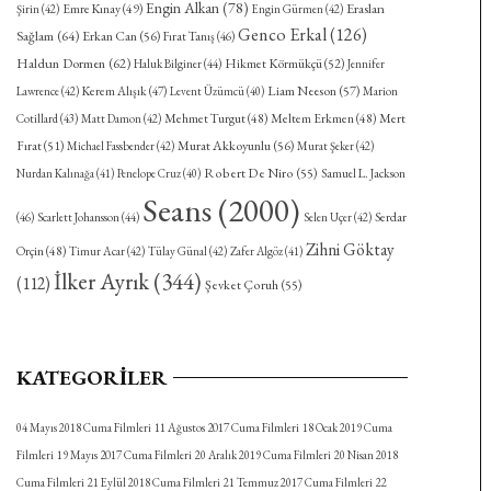
Engin Alkan
(78)
Eraslan
Emre Kınay
(49)
Şirin
(42)
Engin Gürmen
(42)
Genco Erkal
(126)
Sağlam
(64)
Erkan Can
(56)
Fırat Tanış
(46)
Haldun Dormen
(62)
Hikmet Körmükçü
(52)
Haluk Bilginer
(44)
Jennifer
Kerem Alışık
(47)
Liam Neeson
(57)
Lawrence
(42)
Levent Üzümcü
(40)
Marion
Mehmet Turgut
(48)
Meltem Erkmen
(48)
Mert
Cotillard
(43)
Matt Damon
(42)
Fırat
(51)
Murat Akkoyunlu
(56)
Michael Fassbender
(42)
Murat Şeker
(42)
Robert De Niro
(55)
Nurdan Kalınağa
(41)
Penelope Cruz
(40)
Samuel L. Jackson
Seans
(2000)
Serdar
(46)
Scarlett Johansson
(44)
Selen Uçer
(42)
Zihni Göktay
Orçin
(48)
Timur Acar
(42)
Tülay Günal
(42)
Zafer Algöz
(41)
İlker Ayrık
(344)
(112)
Şevket Çoruh
(55)
KATEGORILER
04 Mayıs 2018 Cuma Filmleri
11 Ağustos 2017 Cuma Filmleri
18 Ocak 2019 Cuma
Filmleri
19 Mayıs 2017 Cuma Filmleri
20 Aralık 2019 Cuma Filmleri
20 Nisan 2018
Cuma Filmleri
21 Eylül 2018 Cuma Filmleri
21 Temmuz 2017 Cuma Filmleri
22