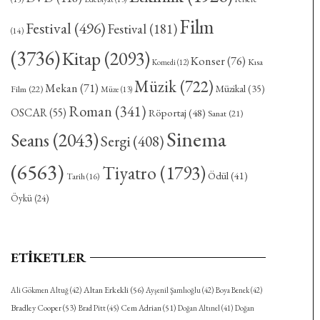
Film
Festival
(496)
Festival
(181)
(14)
(3736)
Kitap
(2093)
Konser
(76)
Kısa
Komedi
(12)
Müzik
(722)
Mekan
(71)
Müzikal
(35)
Film
(22)
Müze
(13)
Roman
(341)
OSCAR
(55)
Röportaj
(48)
Sanat
(21)
Sinema
Seans
(2043)
Sergi
(408)
(6563)
Tiyatro
(1793)
Ödül
(41)
Tarih
(16)
Öykü
(24)
ETIKETLER
Altan Erkekli
(56)
Ali Gökmen Altuğ
(42)
Ayşenil Şamlıoğlu
(42)
Boya Benek
(42)
Bradley Cooper
(53)
Cem Adrian
(51)
Brad Pitt
(45)
Doğan Altınel
(41)
Doğan