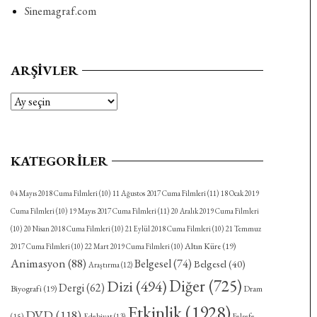
Sinemagraf.com
ARŞIVLER
Arşivler
KATEGORILER
04 Mayıs 2018 Cuma Filmleri
(10)
11 Ağustos 2017 Cuma Filmleri
(11)
18 Ocak 2019
Cuma Filmleri
(10)
19 Mayıs 2017 Cuma Filmleri
(11)
20 Aralık 2019 Cuma Filmleri
(10)
20 Nisan 2018 Cuma Filmleri
(10)
21 Eylül 2018 Cuma Filmleri
(10)
21 Temmuz
Altın Küre
(19)
2017 Cuma Filmleri
(10)
22 Mart 2019 Cuma Filmleri
(10)
Animasyon
(88)
Belgesel
(74)
Belgesel
(40)
Araştırma
(12)
Diğer
(725)
Dizi
(494)
Dergi
(62)
Biyografi
(19)
Dram
Etkinlik
(1928)
DVD
(118)
(15)
Felsefe
Edebiyat
(13)