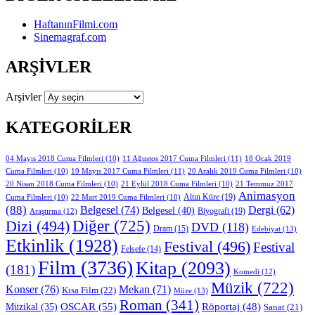
HaftanınFilmi.com
Sinemagraf.com
ARŞIVLER
Arşivler
KATEGORILER
11 Ağustos 2017 Cuma Filmleri
(11)
04 Mayıs 2018 Cuma Filmleri
(10)
18 Ocak 2019
19 Mayıs 2017 Cuma Filmleri
(11)
Cuma Filmleri
(10)
20 Aralık 2019 Cuma Filmleri
(10)
20 Nisan 2018 Cuma Filmleri
(10)
21 Eylül 2018 Cuma Filmleri
(10)
21 Temmuz 2017
Animasyon
Altın Küre
(19)
Cuma Filmleri
(10)
22 Mart 2019 Cuma Filmleri
(10)
(88)
Belgesel
(74)
Dergi
(62)
Belgesel
(40)
Biyografi
(19)
Araştırma
(12)
Diğer
(725)
Dizi
(494)
DVD
(118)
Dram
(15)
Edebiyat
(13)
Etkinlik
(1928)
Festival
(496)
Festival
Felsefe
(14)
Film
(3736)
Kitap
(2093)
(181)
Komedi
(12)
Müzik
(722)
Konser
(76)
Mekan
(71)
Kısa Film
(22)
Müze
(13)
Roman
(341)
OSCAR
(55)
Müzikal
(35)
Röportaj
(48)
Sanat
(21)