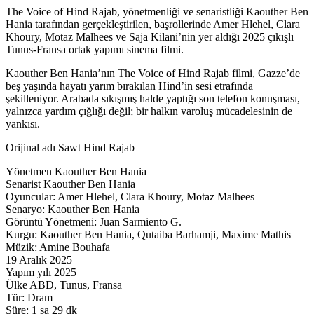
The Voice of Hind Rajab, yönetmenliği ve senaristliği Kaouther Ben
Hania tarafından gerçekleştirilen, başrollerinde Amer Hlehel, Clara
Khoury, Motaz Malhees ve Saja Kilani’nin yer aldığı 2025 çıkışlı
Tunus-Fransa ortak yapımı sinema filmi.
Kaouther Ben Hania’nın The Voice of Hind Rajab filmi, Gazze’de
beş yaşında hayatı yarım bırakılan Hind’in sesi etrafında
şekilleniyor. Arabada sıkışmış halde yaptığı son telefon konuşması,
yalnızca yardım çığlığı değil; bir halkın varoluş mücadelesinin de
yankısı.
Orijinal adı Sawt Hind Rajab
Yönetmen Kaouther Ben Hania
Senarist Kaouther Ben Hania
Oyuncular: Amer Hlehel, Clara Khoury, Motaz Malhees
Senaryo: Kaouther Ben Hania
Görüntü Yönetmeni: Juan Sarmiento G.
Kurgu: Kaouther Ben Hania, Qutaiba Barhamji, Maxime Mathis
Müzik: Amine Bouhafa
19 Aralık 2025
Yapım yılı 2025
Ülke ABD, Tunus, Fransa
Tür: Dram
Süre: 1 sa 29 dk