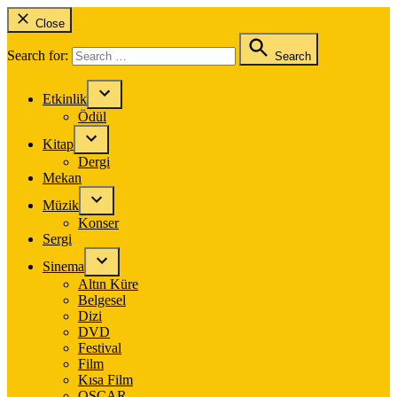
Close
Search for:
Search
Etkinlik
Ödül
Kitap
Dergi
Mekan
Müzik
Konser
Sergi
Sinema
Altın Küre
Belgesel
Dizi
DVD
Festival
Film
Kısa Film
OSCAR