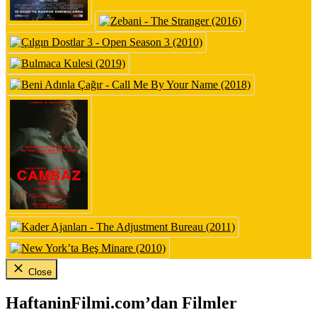
Close
HaftaninFilmi.com’dan Filmler