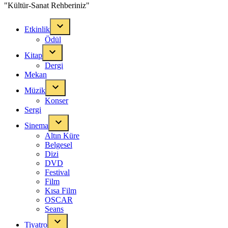
"Kültür-Sanat Rehberiniz"
Etkinlik
Ödül
Kitap
Dergi
Mekan
Müzik
Konser
Sergi
Sinema
Altın Küre
Belgesel
Dizi
DVD
Festival
Film
Kısa Film
OSCAR
Seans
Tiyatro