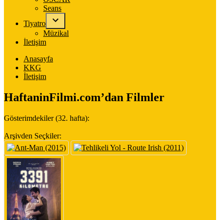
Seans
Tiyatro
Müzikal
İletişim
Anasayfa
KKG
İletişim
HaftaninFilmi.com’dan Filmler
Gösterimdekiler (32. hafta):
Arşivden Seçkiler: