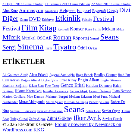
21 Eylül 2018 Cuma Filmleri
21 Temmuz 2017 Cuma Filmleri
22 Mart 2019 Cuma Filmleri
Dizi
Animasyon
Belgesel
Dergi
Belgesel
Altın Küre
Biyografi
Araştırma
Etkinlik
Diğer
Festival
DVD
Dram
Edebiyat
Felsefe
Film
Kitap
Festival
Konser
Mekan
Kısa Film
Komedi
Müze
Seans
Müzik
Roman
OSCAR
Müzikal
Röportaj
Sanat
Sinema
Tiyatro
Sergi
Ödül
Öykü
Tarih
ETIKETLER
Altan Erkekli
Bradley Cooper
Ali Gökmen Altuğ
Ayşenil Şamlıoğlu
Boya Benek
Brad Pitt
Engin Alkan
Cem Adrian
Doğan Altınel
Doğan Şirin
Emre Kınay
Engin Gürmen
Genco Erkal
Eraslan Sağlam
Erkan Can
Haldun Dormen
Fırat Tanış
Haluk
Hikmet Körmükçü
Liam Neeson
Bilginer
Jennifer Lawrence
Kerem Alışık
Levent Üzümcü
Mert Fırat
Marion Cotillard
Matt Damon
Mehmet Turgut
Meltem Erkmen
Michael
Murat Akkoyunlu
Robert De
Fassbender
Murat Şeker
Nurdan Kalınağa
Penelope Cruz
Seans
Niro
Samuel L. Jackson
Scarlett Johansson
Selen Uçer
Serdar Orçin
Timur
İlker Ayrık
Zihni Göktay
Şevket Çoruh
Acar
Tülay Günal
Zafer Algöz
© 2026 Elektronik Gazete.
Proudly powered by Newspack on
WordPress.com
KKG