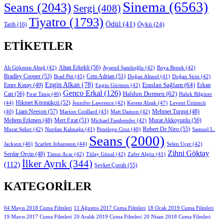
Sinema
(6563)
Seans
(2043)
Sergi
(408)
Tiyatro
(1793)
Ödül
(41)
Öykü
(24)
Tarih
(16)
ETIKETLER
Altan Erkekli
(56)
Ali Gökmen Altuğ
(42)
Ayşenil Şamlıoğlu
(42)
Boya Benek
(42)
Bradley Cooper
(53)
Cem Adrian
(51)
Brad Pitt
(45)
Doğan Altınel
(41)
Doğan Şirin
(42)
Engin Alkan
(78)
Eraslan Sağlam
(64)
Erkan
Emre Kınay
(49)
Engin Gürmen
(42)
Genco Erkal
(126)
Can
(56)
Haldun Dormen
(62)
Fırat Tanış
(46)
Haluk Bilginer
Hikmet Körmükçü
(52)
(44)
Jennifer Lawrence
(42)
Kerem Alışık
(47)
Levent Üzümcü
Liam Neeson
(57)
Marion Cotillard
(43)
Matt Damon
(42)
Mehmet Turgut
(48)
(40)
Mert Fırat
(51)
Murat Akkoyunlu
(56)
Meltem Erkmen
(48)
Michael Fassbender
(42)
Robert De Niro
(55)
Murat Şeker
(42)
Nurdan Kalınağa
(41)
Samuel L.
Penelope Cruz
(40)
Seans
(2000)
Jackson
(46)
Scarlett Johansson
(44)
Selen Uçer
(42)
Zihni Göktay
Serdar Orçin
(48)
Timur Acar
(42)
Tülay Günal
(42)
Zafer Algöz
(41)
İlker Ayrık
(344)
(112)
Şevket Çoruh
(55)
KATEGORILER
11 Ağustos 2017 Cuma Filmleri
04 Mayıs 2018 Cuma Filmleri
18 Ocak 2019 Cuma Filmleri
19 Mayıs 2017 Cuma Filmleri
20 Aralık 2019 Cuma Filmleri
20 Nisan 2018 Cuma Filmleri