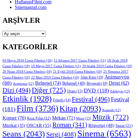
HaftanınFilmi.com
Sinemagraf.com
ARŞIVLER
Arşivler
KATEGORILER
11 Ağustos 2017 Cuma Filmleri
(11)
04 Mayıs 2018 Cuma Filmleri
(10)
18 Ocak 2019
19 Mayıs 2017 Cuma Filmleri
(11)
Cuma Filmleri
(10)
20 Aralık 2019 Cuma Filmleri
(10)
20 Nisan 2018 Cuma Filmleri
(10)
21 Eylül 2018 Cuma Filmleri
(10)
21 Temmuz 2017
Animasyon
Altın Küre
(19)
Cuma Filmleri
(10)
22 Mart 2019 Cuma Filmleri
(10)
(88)
Belgesel
(74)
Dergi
(62)
Belgesel
(40)
Biyografi
(19)
Araştırma
(12)
Diğer
(725)
Dizi
(494)
DVD
(118)
Dram
(15)
Edebiyat
(13)
Etkinlik
(1928)
Festival
(496)
Festival
Felsefe
(14)
Film
(3736)
Kitap
(2093)
(181)
Komedi
(12)
Müzik
(722)
Konser
(76)
Mekan
(71)
Kısa Film
(22)
Müze
(13)
Roman
(341)
OSCAR
(55)
Müzikal
(35)
Röportaj
(48)
Sanat
(21)
Sinema
(6563)
Seans
(2043)
Sergi
(408)