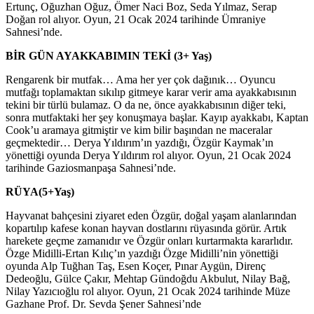
Ertunç, Oğuzhan Oğuz, Ömer Naci Boz, Seda Yılmaz, Serap
Doğan rol alıyor. Oyun, 21 Ocak 2024 tarihinde Ümraniye
Sahnesi’nde.
BİR GÜN AYAKKABIMIN TEKİ (3+ Yaş)
Rengarenk bir mutfak… Ama her yer çok dağınık… Oyuncu
mutfağı toplamaktan sıkılıp gitmeye karar verir ama ayakkabısının
tekini bir türlü bulamaz. O da ne, önce ayakkabısının diğer teki,
sonra mutfaktaki her şey konuşmaya başlar. Kayıp ayakkabı, Kaptan
Cook’u aramaya gitmiştir ve kim bilir başından ne maceralar
geçmektedir… Derya Yıldırım’ın yazdığı, Özgür Kaymak’ın
yönettiği oyunda Derya Yıldırım rol alıyor. Oyun, 21 Ocak 2024
tarihinde Gaziosmanpaşa Sahnesi’nde.
RÜYA(5+Yaş)
Hayvanat bahçesini ziyaret eden Özgür, doğal yaşam alanlarından
kopartılıp kafese konan hayvan dostlarını rüyasında görür. Artık
harekete geçme zamanıdır ve Özgür onları kurtarmakta kararlıdır.
Özge Midilli-Ertan Kılıç’ın yazdığı Özge Midilli’nin yönettiği
oyunda Alp Tuğhan Taş, Esen Koçer, Pınar Aygün, Direnç
Dedeoğlu, Gülce Çakır, Mehtap Gündoğdu Akbulut, Nilay Bağ,
Nilay Yazıcıoğlu rol alıyor. Oyun, 21 Ocak 2024 tarihinde Müze
Gazhane Prof. Dr. Sevda Şener Sahnesi’nde