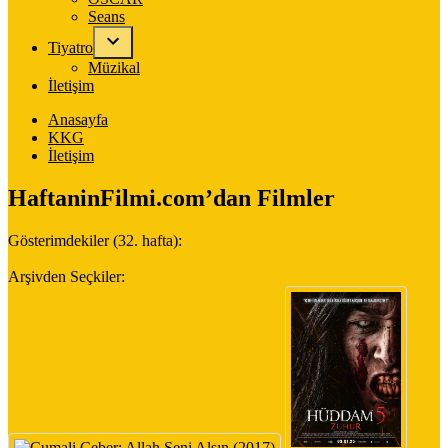
Seans
Tiyatro
Müzikal
İletişim
Anasayfa
KKG
İletişim
HaftaninFilmi.com’dan Filmler
Gösterimdekiler (32. hafta):
Arşivden Seçkiler: