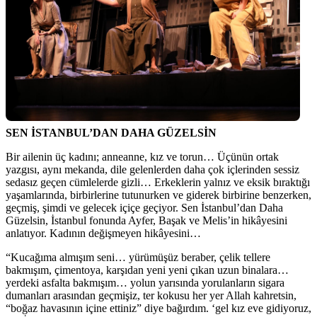
SEN İSTANBUL’DAN DAHA GÜZELSİN
Bir ailenin üç kadını; anneanne, kız ve torun… Üçünün ortak
yazgısı, aynı mekanda, dile gelenlerden daha çok içlerinden sessiz
sedasız geçen cümlelerde gizli… Erkeklerin yalnız ve eksik bıraktığı
yaşamlarında, birbirlerine tutunurken ve giderek birbirine benzerken,
geçmiş, şimdi ve gelecek içiçe geçiyor. Sen İstanbul’dan Daha
Güzelsin, İstanbul fonunda Ayfer, Başak ve Melis’in hikâyesini
anlatıyor. Kadının değişmeyen hikâyesini…
“Kucağıma almışım seni… yürümüşüz beraber, çelik tellere
bakmışım, çimentoya, karşıdan yeni yeni çıkan uzun binalara…
yerdeki asfalta bakmışım… yolun yarısında yorulanların sigara
dumanları arasından geçmişiz, ter kokusu her yer Allah kahretsin,
“boğaz havasının içine ettiniz” diye bağırdım. ‘gel kız eve gidiyoruz,