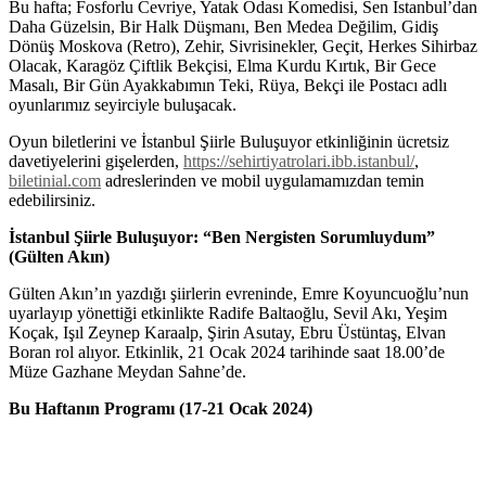
Bu hafta; Fosforlu Cevriye, Yatak Odası Komedisi, Sen İstanbul’dan
Daha Güzelsin, Bir Halk Düşmanı, Ben Medea Değilim, Gidiş
Dönüş Moskova (Retro), Zehir, Sivrisinekler, Geçit, Herkes Sihirbaz
Olacak, Karagöz Çiftlik Bekçisi, Elma Kurdu Kırtık, Bir Gece
Masalı, Bir Gün Ayakkabımın Teki, Rüya, Bekçi ile Postacı adlı
oyunlarımız seyirciyle buluşacak.
Oyun biletlerini ve İstanbul Şiirle Buluşuyor etkinliğinin ücretsiz
davetiyelerini gişelerden,
https://sehirtiyatrolari.ibb.istanbul/
,
biletinial.com
adreslerinden ve mobil uygulamamızdan temin
edebilirsiniz.
İstanbul Şiirle Buluşuyor: “Ben Nergisten Sorumluydum”
(Gülten Akın)
Gülten Akın’ın yazdığı şiirlerin evreninde, Emre Koyuncuoğlu’nun
uyarlayıp yönettiği etkinlikte Radife Baltaoğlu, Sevil Akı, Yeşim
Koçak, Işıl Zeynep Karaalp, Şirin Asutay, Ebru Üstüntaş, Elvan
Boran rol alıyor. Etkinlik, 21 Ocak 2024 tarihinde saat 18.00’de
Müze Gazhane Meydan Sahne’de.
Bu Haftanın Programı (17-21 Ocak 2024)