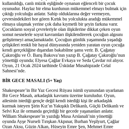
kullanıldığı, canlı müzik eşliğinde oynanan eğlenceli bir çocuk
oyunudur. Haylaz bir elma kurdunun mükemmel elmayı bulmak için
çıktığı yolculuğu anlatır. Sahip olduklarına değer vermeyen,
çevresindekileri hor gören Kırtık bu yolculukta aradığı mükemmel
elmaya ulaşmak yerine çok daha kıymetli bir şeyin farkına varır.
Çocukların sosyal çevreleriyle olan ilişkilerine dikkat çeken oyun
somut nesnelerle soyut kavramları ilişkilendirerek çocuğun algısını
geliştirmeyi amaçlamaktadır. Çocuğun günlük yaşamında yaşadığı
çelişkileri renkli bir hayal dünyasında yeniden yaratan oyun çocuğa
kendi gerçekliğine dışarıdan bakabilme şansı verir. B. Çağatay
Çakıroğlu ve Ö. Barış Bakova’nın yazıp B. Çağatay Çakıroğlu’nun
yönettiği oyunda; Elyesa Çağlar Evkaya ve Seda Çavdar rol alıyor.
Oyun, 21 Ocak 2024 tarihinde Üsküdar Musahipzade Celal
Sahnesi’nde.
BİR GECE MASALI (5+ Yaş)
Shakespeare’in Bir Yaz Gecesi Rüyası isimli oyunundan uyarlanan
Bir Gece Masalı, arkadaşlık kavramı üzerine kuruludur. Oyun,
ailesinin istediği gençle değil kendi istediği kişi ile arkadaşlık
kurmak isteyen Şirin Kız’ın Yakışıklı Delikanlı, Güçlü Delikanlı ve
Selvi Kız ile ormanda geçirdiği bir gecede yaşananları anlatır.
William Shakespeare’in yazdığı Musa Arslanali’nin yönettiği
oyunda Ayşe Nurseli Tırışkan Akpınar, Burhan Yeşilyurt, Çağlar
Ozan Aksu, Güzin Alkan, Hüseyin Emre Şen, Mehmet Emre