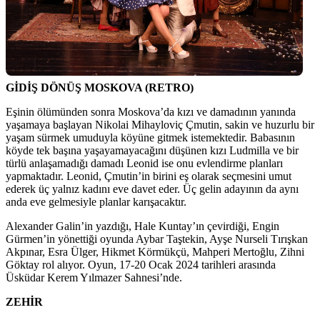
GİDİŞ DÖNÜŞ MOSKOVA (RETRO)
Eşinin ölümünden sonra Moskova’da kızı ve damadının yanında
yaşamaya başlayan Nikolai Mihayloviç Çmutin, sakin ve huzurlu bir
yaşam sürmek umuduyla köyüne gitmek istemektedir. Babasının
köyde tek başına yaşayamayacağını düşünen kızı Ludmilla ve bir
türlü anlaşamadığı damadı Leonid ise onu evlendirme planları
yapmaktadır. Leonid, Çmutin’in birini eş olarak seçmesini umut
ederek üç yalnız kadını eve davet eder. Üç gelin adayının da aynı
anda eve gelmesiyle planlar karışacaktır.
Alexander Galin’in yazdığı, Hale Kuntay’ın çevirdiği, Engin
Gürmen’in yönettiği oyunda Aybar Taştekin, Ayşe Nurseli Tırışkan
Akpınar, Esra Ülger, Hikmet Körmükçü, Mahperi Mertoğlu, Zihni
Göktay rol alıyor. Oyun, 17-20 Ocak 2024 tarihleri arasında
Üsküdar Kerem Yılmazer Sahnesi’nde.
ZEHİR