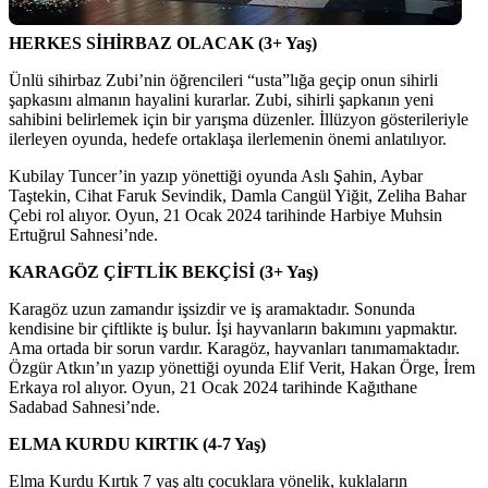
HERKES SİHİRBAZ OLACAK (3+ Yaş)
Ünlü sihirbaz Zubi’nin öğrencileri “usta”lığa geçip onun sihirli
şapkasını almanın hayalini kurarlar. Zubi, sihirli şapkanın yeni
sahibini belirlemek için bir yarışma düzenler. İllüzyon gösterileriyle
ilerleyen oyunda, hedefe ortaklaşa ilerlemenin önemi anlatılıyor.
Kubilay Tuncer’in yazıp yönettiği oyunda Aslı Şahin, Aybar
Taştekin, Cihat Faruk Sevindik, Damla Cangül Yiğit, Zeliha Bahar
Çebi rol alıyor. Oyun, 21 Ocak 2024 tarihinde Harbiye Muhsin
Ertuğrul Sahnesi’nde.
KARAGÖZ ÇİFTLİK BEKÇİSİ (3+ Yaş)
Karagöz uzun zamandır işsizdir ve iş aramaktadır. Sonunda
kendisine bir çiftlikte iş bulur. İşi hayvanların bakımını yapmaktır.
Ama ortada bir sorun vardır. Karagöz, hayvanları tanımamaktadır.
Özgür Atkın’ın yazıp yönettiği oyunda Elif Verit, Hakan Örge, İrem
Erkaya rol alıyor. Oyun, 21 Ocak 2024 tarihinde Kağıthane
Sadabad Sahnesi’nde.
ELMA KURDU KIRTIK (4-7 Yaş)
Elma Kurdu Kırtık 7 yaş altı çocuklara yönelik, kuklaların