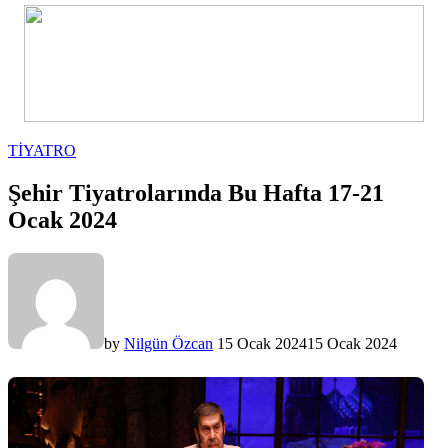
POSTED
TIYATRO
IN
Şehir Tiyatrolarında Bu Hafta 17-21
Ocak 2024
by
Nilgün Özcan
15 Ocak 2024
15 Ocak 2024