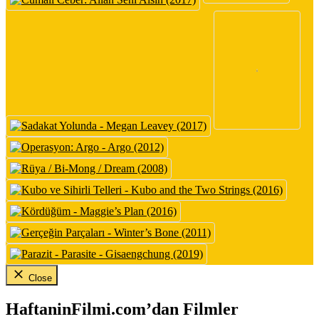
Close
HaftaninFilmi.com’dan Filmler