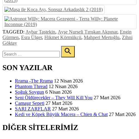
TAGGED:
Aybar Taştekin
,
Ayşe Nurseli Tırışkan Akpınar
,
Engin
Gürmen
,
Esra Ülger
,
Hikmet Körmükçü
,
Mahperi Mertoğlu
,
Zihni
Göktay
Search
for:
Search
SON YAZILAR
Rrama -The Rrama
12 Nisan 2026
Phantom Thread
12 Nisan 2026
Soğuk Soygun
6 Nisan 2026
Seni Öldürecekler – They Will Kill You
27 Mart 2026
Çamaşır Sepeti
27 Mart 2026
SARI ZARFLAR
27 Mart 2026
Kedi ve Köpek Büyük Macera – Chien & Chat
27 Mart 2026
DIĞER SITELERIMIZ