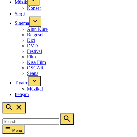
Müzik
Konser
Sergi
Sinema
Altın Küre
Belgesel
Dizi
DVD
Festival
Film
Kısa Film
OSCAR
Seans
Tiyatro
Müzikal
İletişim
Open
Search
Search
for:
Search
Menu