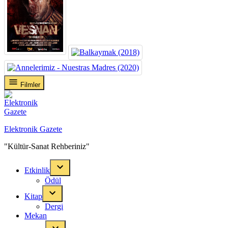
Skip
Filmler
to
content
Elektronik Gazete
"Kültür-Sanat Rehberiniz"
Etkinlik
Ödül
Kitap
Dergi
Mekan