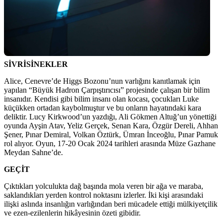
SİVRİSİNEKLER
Alice, Cenevre’de Higgs Bozonu’nun varlığını kanıtlamak için
yapılan “Büyük Hadron Çarpıştırıcısı” projesinde çalışan bir bilim
insanıdır. Kendisi gibi bilim insanı olan kocası, çocukları Luke
küçükken ortadan kaybolmuştur ve bu onların hayatındaki kara
deliktir. Lucy Kirkwood’un yazdığı, Ali Gökmen Altuğ’un yönettiği
oyunda Ayşin Atav, Yeliz Gerçek, Senan Kara, Özgür Dereli, Ahhan
Şener, Pınar Demiral, Volkan Öztürk, Ümran İnceoğlu, Pınar Pamuk
rol alıyor. Oyun, 17-20 Ocak 2024 tarihleri arasında Müze Gazhane
Meydan Sahne’de.
GEÇİT
Çıktıkları yolculukta dağ başında mola veren bir ağa ve maraba,
saklandıkları yerden kontrol noktasını izlerler. İki kişi arasındaki
ilişki aslında insanlığın varlığından beri mücadele ettiği mülkiyetçilik
ve ezen-ezilenlerin hikâyesinin özeti gibidir.