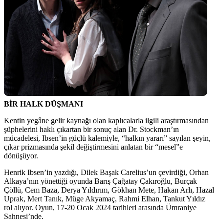
BİR HALK DÜŞMANI
Kentin yegâne gelir kaynağı olan kaplıcalarla ilgili araştırmasından
şüphelerini haklı çıkartan bir sonuç alan Dr. Stockman’ın
mücadelesi, Ibsen’in güçlü kalemiyle, “halkın yararı” sayılan şeyin,
çıkar prizmasında şekil değiştirmesini anlatan bir “mesel”e
dönüşüyor.
Henrik Ibsen’in yazdığı, Dilek Başak Carelius’un çevirdiği, Orhan
Alkaya’nın yönettiği oyunda Barış Çağatay Çakıroğlu, Burçak
Çöllü, Cem Baza, Derya Yıldırım, Gökhan Mete, Hakan Arlı, Hazal
Uprak, Mert Tanık, Müge Akyamaç, Rahmi Elhan, Tankut Yıldız
rol alıyor. Oyun, 17-20 Ocak 2024 tarihleri arasında Ümraniye
Sahnesi’nde.