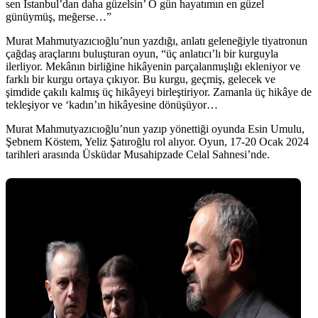
sen İstanbul’dan daha güzelsin’ O gün hayatımın en güzel
günüymüş, meğerse…”
Murat Mahmutyazıcıoğlu’nun yazdığı, anlatı geleneğiyle tiyatronun
çağdaş araçlarını buluşturan oyun, “üç anlatıcı’lı bir kurguyla
ilerliyor. Mekânın birliğine hikâyenin parçalanmışlığı ekleniyor ve
farklı bir kurgu ortaya çıkıyor. Bu kurgu, geçmiş, gelecek ve
şimdide çakılı kalmış üç hikâyeyi birleştiriyor. Zamanla üç hikâye de
tekleşiyor ve ‘kadın’ın hikâyesine dönüşüyor…
Murat Mahmutyazıcıoğlu’nun yazıp yönettiği oyunda Esin Umulu,
Şebnem Köstem, Yeliz Şatıroğlu rol alıyor. Oyun, 17-20 Ocak 2024
tarihleri arasında Üsküdar Musahipzade Celal Sahnesi’nde.