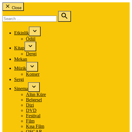
Close
Search
for:
Search
Etkinlik
Ödül
Kitap
Dergi
Mekan
Müzik
Konser
Sergi
Sinema
Altın Küre
Belgesel
Dizi
DVD
Festival
Film
Kısa Film
OSCAR