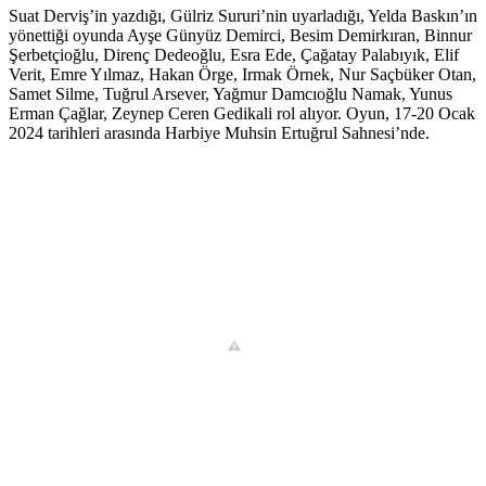
Suat Derviş’in yazdığı, Gülriz Sururi’nin uyarladığı, Yelda Baskın’ın
yönettiği oyunda Ayşe Günyüz Demirci, Besim Demirkıran, Binnur
Şerbetçioğlu, Direnç Dedeoğlu, Esra Ede, Çağatay Palabıyık, Elif
Verit, Emre Yılmaz, Hakan Örge, Irmak Örnek, Nur Saçbüker Otan,
Samet Silme, Tuğrul Arsever, Yağmur Damcıoğlu Namak, Yunus
Erman Çağlar, Zeynep Ceren Gedikali rol alıyor. Oyun, 17-20 Ocak
2024 tarihleri arasında Harbiye Muhsin Ertuğrul Sahnesi’nde.