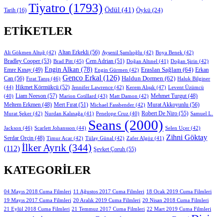
Tiyatro
(1793)
Ödül
(41)
Öykü
(24)
Tarih
(16)
ETIKETLER
Altan Erkekli
(56)
Ali Gökmen Altuğ
(42)
Ayşenil Şamlıoğlu
(42)
Boya Benek
(42)
Bradley Cooper
(53)
Cem Adrian
(51)
Brad Pitt
(45)
Doğan Altınel
(41)
Doğan Şirin
(42)
Engin Alkan
(78)
Eraslan Sağlam
(64)
Erkan
Emre Kınay
(49)
Engin Gürmen
(42)
Genco Erkal
(126)
Can
(56)
Haldun Dormen
(62)
Fırat Tanış
(46)
Haluk Bilginer
Hikmet Körmükçü
(52)
(44)
Jennifer Lawrence
(42)
Kerem Alışık
(47)
Levent Üzümcü
Liam Neeson
(57)
Marion Cotillard
(43)
Matt Damon
(42)
Mehmet Turgut
(48)
(40)
Mert Fırat
(51)
Murat Akkoyunlu
(56)
Meltem Erkmen
(48)
Michael Fassbender
(42)
Robert De Niro
(55)
Murat Şeker
(42)
Nurdan Kalınağa
(41)
Samuel L.
Penelope Cruz
(40)
Seans
(2000)
Jackson
(46)
Scarlett Johansson
(44)
Selen Uçer
(42)
Zihni Göktay
Serdar Orçin
(48)
Timur Acar
(42)
Tülay Günal
(42)
Zafer Algöz
(41)
İlker Ayrık
(344)
(112)
Şevket Çoruh
(55)
KATEGORILER
11 Ağustos 2017 Cuma Filmleri
04 Mayıs 2018 Cuma Filmleri
18 Ocak 2019 Cuma Filmleri
19 Mayıs 2017 Cuma Filmleri
20 Aralık 2019 Cuma Filmleri
20 Nisan 2018 Cuma Filmleri
21 Eylül 2018 Cuma Filmleri
21 Temmuz 2017 Cuma Filmleri
22 Mart 2019 Cuma Filmleri