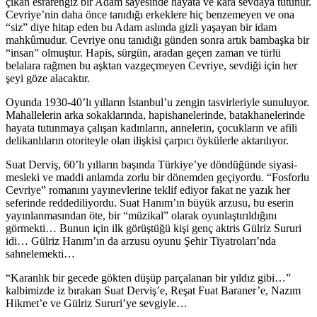
çıkan esrarengiz bir Adam sayesinde hayata ve kara sevdaya tutunur.
Cevriye’nin daha önce tanıdığı erkeklere hiç benzemeyen ve ona
“siz” diye hitap eden bu Adam aslında gizli yaşayan bir idam
mahkûmudur. Cevriye onu tanıdığı günden sonra artık bambaşka bir
“insan” olmuştur. Hapis, sürgün, aradan geçen zaman ve türlü
belalara rağmen bu aşktan vazgeçmeyen Cevriye, sevdiği için her
şeyi göze alacaktır.
Oyunda 1930-40’lı yılların İstanbul’u zengin tasvirleriyle sunuluyor.
Mahallelerin arka sokaklarında, hapishanelerinde, batakhanelerinde
hayata tutunmaya çalışan kadınların, annelerin, çocukların ve afili
delikanlıların otoriteyle olan ilişkisi çarpıcı öykülerle aktarılıyor.
Suat Derviş, 60’lı yılların başında Türkiye’ye döndüğünde siyasi-
mesleki ve maddi anlamda zorlu bir dönemden geçiyordu. “Fosforlu
Cevriye” romanını yayınevlerine teklif ediyor fakat ne yazık her
seferinde reddediliyordu. Suat Hanım’ın büyük arzusu, bu eserin
yayınlanmasından öte, bir “müzikal” olarak oyunlaştırıldığını
görmekti… Bunun için ilk görüştüğü kişi genç aktris Gülriz Sururi
idi… Gülriz Hanım’ın da arzusu oyunu Şehir Tiyatroları’nda
sahnelemekti…
“Karanlık bir gecede gökten düşüp parçalanan bir yıldız gibi…”
kalbimizde iz bırakan Suat Derviş’e, Reşat Fuat Baraner’e, Nazım
Hikmet’e ve Gülriz Sururi’ye sevgiyle…