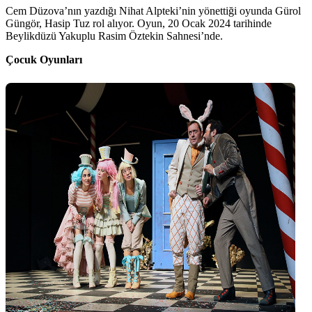
Cem Düzova’nın yazdığı Nihat Alpteki’nin yönettiği oyunda Gürol
Güngör, Hasip Tuz rol alıyor. Oyun, 20 Ocak 2024 tarihinde
Beylikdüzü Yakuplu Rasim Öztekin Sahnesi’nde.
Çocuk Oyunları